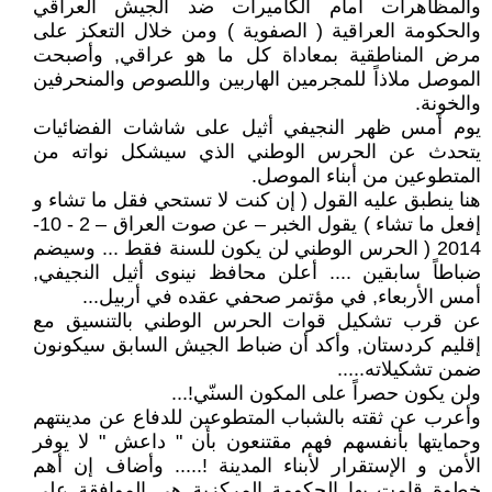
والمظاهرات أمام الكاميرات ضد الجيش العراقي
والحكومة العراقية ( الصفوية ) ومن خلال التعكز على
مرض المناطقية بمعاداة كل ما هو عراقي, وأصبحت
الموصل ملاذاً للمجرمين الهاربين واللصوص والمنحرفين
والخونة.
يوم أمس ظهر النجيفي أثيل على شاشات الفضائيات
يتحدث عن الحرس الوطني الذي سيشكل نواته من
المتطوعين من أبناء الموصل.
هنا ينطبق عليه القول ( إن كنت لا تستحي فقل ما تشاء و
إفعل ما تشاء ) يقول الخبر – عن صوت العراق – 2 - 10-
2014 ( الحرس الوطني لن يكون للسنة فقط ... وسيضم
ضباطاً سابقين .... أعلن محافظ نينوى أثيل النجيفي,
أمس الأربعاء, في مؤتمر صحفي عقده في أربيل...
عن قرب تشكيل قوات الحرس الوطني بالتنسيق مع
إقليم كردستان, وأكد أن ضباط الجيش السابق سيكونون
ضمن تشكيلاته.....
ولن يكون حصراً على المكون السنّي!...
وأعرب عن ثقته بالشباب المتطوعين للدفاع عن مدينتهم
وحمايتها بأنفسهم فهم مقتنعون بأن " داعش " لا يوفر
الأمن و الإستقرار لأبناء المدينة !..... وأضاف إن أهم
خطوة قامت بها الحكومة المركزية هي الموافقة على