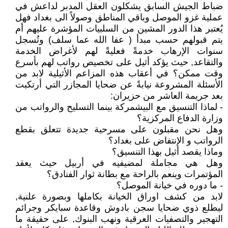
ضباط الجيش السابق يشكلون العقل المدبر لداعش في
عملية غزو الموصل وباقي المناطق وصولاً الى بغداد فهل
يُعتبر هذا الدور المشين من السلبيات المؤشرة عليهم أم
يتم قبولهم حسب مبدأ ( عفا الله عما سلف) وتُسجل
سنوات الإرهاب خدمةً فعليةً لهم لأغراض الخدمة
والتقاعد, حيث يؤكد أثيل على تخصيص رواتب لهم بأسرع
وقت ممكن؟ في أعقاب هذه المزاعم الأثيلية لابد من
الأسئلة المشروعة نيابةً عن ضحايا المجازر التي أرتكبت
بعد جريمة العاشر من حزيران:
- لماذا التنسيق مع البيشمركة بينما التسليح والرواتب من
وزارة الدفاع المركزية؟
وهل نحن مقبلون على مسرحية جديدة تتعلق بقطع
الرواتب و الإنتفاض على بغداد؟
وماذا يقصد أثيل بهذا التنسيق؟
وهل هي مجاملة لمضيفيه في أربيل حيث يعقد
المؤتمرات وينعم بالراحة مع بطانة ثوار الفنادق؟
- ما دوره في خيانة الموصل؟
لابد من كشف اوراق الخيانة بكاملها وبصورة علنية,
ليطلع ذوي ضحايا سجن بادوش وقاعدة سبايكر وجرائم
التهجير والتصفيات العرقية ونهب البنوك, على حقيقة ما