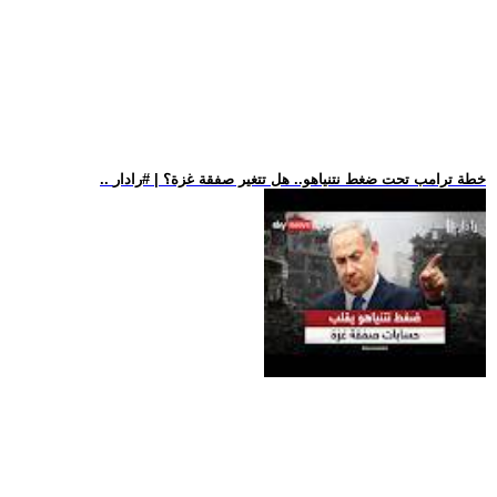
.. خطة ترامب تحت ضغط نتنياهو.. هل تتغير صفقة غزة؟ | #رادار