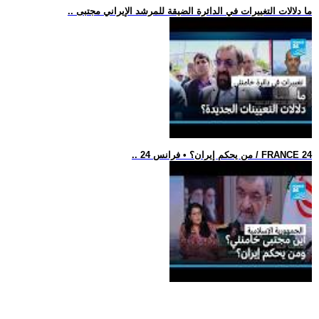
.. ما دلالات التغييرات في الدائرة الضيقة للمرشد الإيراني مجتبى
.. من يحكم إيران؟ • فرانس 24 / FRANCE 24