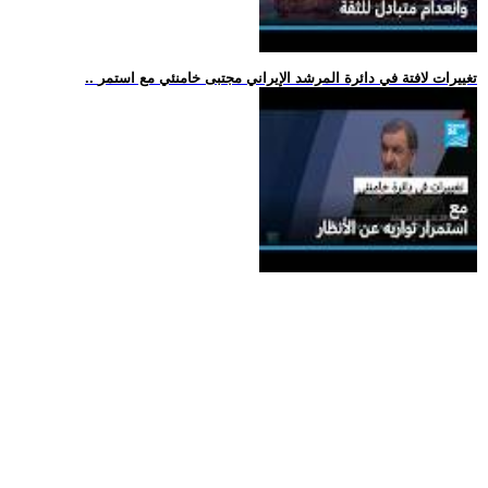
.. تغييرات لافتة في دائرة المرشد الإيراني مجتبى خامنئي مع استمر