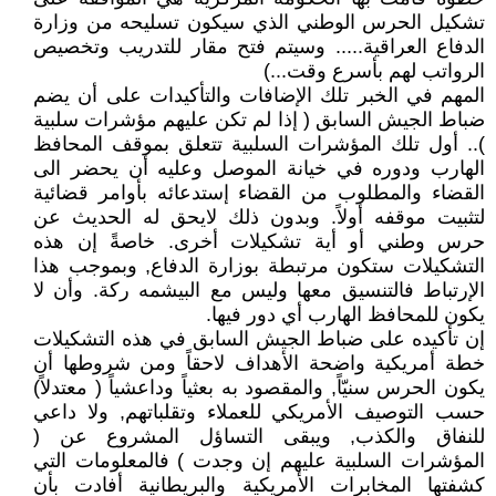
تشكيل الحرس الوطني الذي سيكون تسليحه من وزارة
الدفاع العراقية..... وسيتم فتح مقار للتدريب وتخصيص
الرواتب لهم بأسرع وقت...)
المهم في الخبر تلك الإضافات والتأكيدات على أن يضم
ضباط الجيش السابق ( إذا لم تكن عليهم مؤشرات سلبية
).. أول تلك المؤشرات السلبية تتعلق بموقف المحافظ
الهارب ودوره في خيانة الموصل وعليه أن يحضر الى
القضاء والمطلوب من القضاء إستدعائه بأوامر قضائية
لتثبيت موقفه أولاً. وبدون ذلك لايحق له الحديث عن
حرس وطني أو أية تشكيلات أخرى. خاصةً إن هذه
التشكيلات ستكون مرتبطة بوزارة الدفاع, وبموجب هذا
الإرتباط فالتنسيق معها وليس مع البيشمه ركة. وأن لا
يكون للمحافظ الهارب أي دور فيها.
إن تأكيده على ضباط الجيش السابق في هذه التشكيلات
خطة أمريكية واضحة الأهداف لاحقاً ومن شروطها أن
يكون الحرس سنيّاً, والمقصود به بعثياً وداعشياً ( معتدلاً)
حسب التوصيف الأمريكي للعملاء وتقلباتهم, ولا داعي
للنفاق والكذب, ويبقى التساؤل المشروع عن (
المؤشرات السلبية عليهم إن وجدت ) فالمعلومات التي
كشفتها المخابرات الأمريكية والبريطانية أفادت بأن