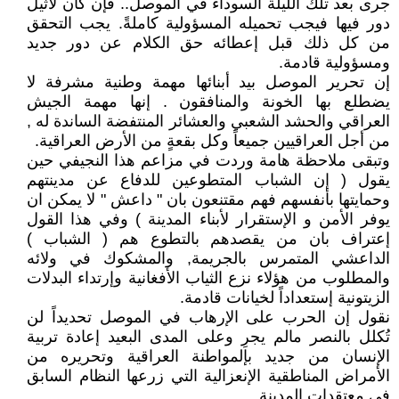
جرى بعد تلك الليلة السوداء في الموصل.. فإن كان لأثيل
دور فيها فيجب تحميله المسؤولية كاملةً. يجب التحقق
من كل ذلك قبل إعطائه حق الكلام عن دور جديد
ومسؤولية قادمة.
إن تحرير الموصل بيد أبنائها مهمة وطنية مشرفة لا
يضطلع بها الخونة والمنافقون . إنها مهمة الجيش
العراقي والحشد الشعبي والعشائر المنتفضة الساندة له ,
من أجل العراقيين جميعاً وكل بقعةٍ من الأرض العراقية.
وتبقى ملاحظة هامة وردت في مزاعم هذا النجيفي حين
يقول ( إن الشباب المتطوعين للدفاع عن مدينتهم
وحمايتها بأنفسهم فهم مقتنعون بان " داعش " لا يمكن ان
يوفر الأمن و الإستقرار لأبناء المدينة ) وفي هذا القول
إعتراف بان من يقصدهم بالتطوع هم ( الشباب )
الداعشي المتمرس بالجريمة, والمشكوك في ولائه
والمطلوب من هؤلاء نزع الثياب الأفغانية وإرتداء البدلات
الزيتونية إستعداداً لخيانات قادمة.
نقول إن الحرب على الإرهاب في الموصل تحديداً لن
تُكلل بالنصر مالم يجرِ وعلى المدى البعيد إعادة تربية
الإنسان من جديد بإلمواطنة العراقية وتحريره من
الأمراض المناطقية الإنعزالية التي زرعها النظام السابق
في معتقدات المدينة.