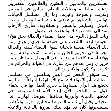
العسكريين والمدنيين , البعثيين والطائفيين التكفيريين
ودعاة المناطقية وحثالات النظام السابق في الموصل
وتكريت والفلوجة وغيرها. وما زال مسلسل الخيانات
يتواصل والشواهد لم تتوقف عند تسليم الموصل وسجن
بادوش وسبايكر والسجر والصقلاوية. فتأريخ الإرهاب
يمتد الى أبعد من ذلك والحديث فيه يطول.
وبات السؤال اليوم متى يعمل القضاء والعدالة بحق هؤلاء
الخونة؟ ليقف الشعب على حقيقة ما جرى ويجري ومن
ذلك الأسماء المعنية بالخيانة ليقول القضاء كلمته والعدالة
مجراها في تجريم الخائن وتبرئة من تُثبت براءته. ومن
هؤلاء أسماء كافة المسؤولين في الموصل ليلة التاسع من
حزيران ومن بعدهم من شارك في الخيانة والجرائم في
تكريت وكركوك والأنبار وديالى.
ربما سيقول البعض من الذين يساهمون في مسلسل
الخيانات بأن الأجواء لا تسمح الآن لهكذا إجراءآت. و لربما
يخضع هذا الرأي لمساومات يجري العمل بها في الخفاء.
نقول من الواجب الآن إبعاد الأسماء المشبوهة في
علاقتها بالخيانة وأبرزها محافظ الموصل الهارب أثيل
النجيفي وقبل أن يُسلم المدينة للمحتلين العرب والأجانب
ليستبيحونها كان قد مهّد لتلك الغزوة بالدعاية والإعلام