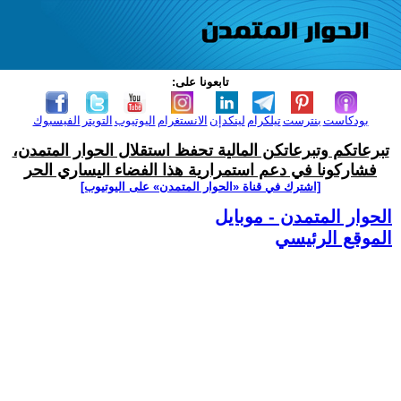
تابعونا على:
بودكاست
بنترست
تيلكرام
لينكدإن
الانستغرام
اليوتيوب
التويتر
الفيسبوك
تبرعاتكم وتبرعاتكن المالية تحفظ استقلال الحوار المتمدن،
فشاركونا في دعم استمرارية هذا الفضاء اليساري الحر
[اشترك في قناة ‫«الحوار المتمدن» على اليوتيوب]
الحوار المتمدن - موبايل
الموقع الرئيسي