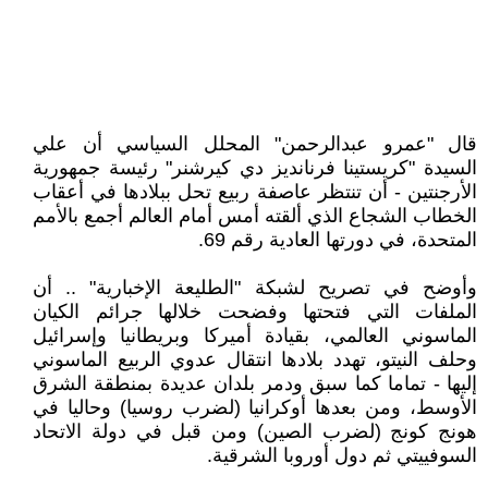
قال "عمرو عبدالرحمن" المحلل السياسي أن علي
السيدة "كريستينا فرنانديز دي كيرشنر" رئيسة جمهورية
الأرجنتين - أن تنتظر عاصفة ربيع تحل ببلادها في أعقاب
الخطاب الشجاع الذي ألقته أمس أمام العالم أجمع بالأمم
المتحدة، في دورتها العادية رقم 69.
وأوضح في تصريح لشبكة "الطليعة الإخبارية" .. أن
الملفات التي فتحتها وفضحت خلالها جرائم الكيان
الماسوني العالمي، بقيادة أميركا وبريطانيا وإسرائيل
وحلف النيتو، تهدد بلادها انتقال عدوي الربيع الماسوني
إليها - تماما كما سبق ودمر بلدان عديدة بمنطقة الشرق
الأوسط، ومن بعدها أوكرانيا (لضرب روسيا) وحاليا في
هونج كونج (لضرب الصين) ومن قبل في دولة الاتحاد
السوفييتي ثم دول أوروبا الشرقية.