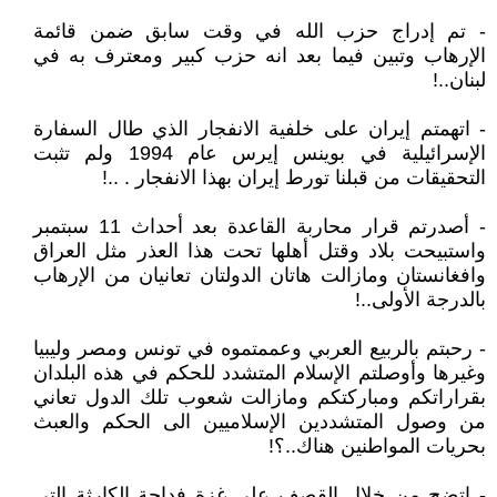
- تم إدراج حزب الله في وقت سابق ضمن قائمة
الإرهاب وتبين فيما بعد انه حزب كبير ومعترف به في
لبنان..!
- اتهمتم إيران على خلفية الانفجار الذي طال السفارة
الإسرائيلية في بوينس إيرس عام 1994 ولم تثبت
التحقيقات من قبلنا تورط إيران بهذا الانفجار . ..!
- أصدرتم قرار محاربة القاعدة بعد أحداث 11 سبتمبر
واستبيحت بلاد وقتل أهلها تحت هذا العذر مثل العراق
وافغانستان ومازالت هاتان الدولتان تعانيان من الإرهاب
بالدرجة الأولى..!
- رحبتم بالربيع العربي وعممتموه في تونس ومصر وليبيا
وغيرها وأوصلتم الإسلام المتشدد للحكم في هذه البلدان
بقراراتكم ومباركتكم ومازالت شعوب تلك الدول تعاني
من وصول المتشددين الإسلاميين الى الحكم والعبث
بحريات المواطنين هناك..؟!
- اتضح من خلال القصف على غزة فداحة الكارثة التي