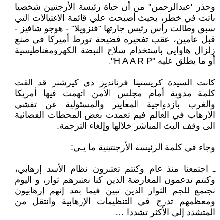
وحذر "عبدالرحمن" من أن حياة رئيسة الأرجنتين شخصيا
باتت في خطر، بحيث أصبحت علي قائمة الاغتيالات التي
سبق وطالت رأس رئيس جارتها "فنزويلا" - هوجو شافيز -
قبل عامين، عقب تفجيره فضيحة تورط أميركا في صنع
زلزال هاوايي باستخدام سلاح النبضة الكهرومغناطيسية
أو ما يطلق عليه "H A A R P".
كانت السيدة كريستينا فرنانديز دي كيرشنر قد القت
كلمة مدوية أمام مجلس الأمن اتهمت فيها أمريكا
والغرب بازدواجية المعايير والمسئولية عن تفشي
الارهاب في العالم فيم تعمدت بعض المحطات الفضائية
الى وقف البث المباشر خلالها وإلغاء الترجمة.
وجاء في كلمة الرئيسة الأرجنتينية ما يلي:
ـ اجتمعنا منذ عام وكنتم تعتبرون نظام الأسد إرهابي،
وكنتم تدعمون المعارضة الذين كنا نعتبرهم ثوار، و اليوم
نجتمع للجم الثوار الذين تبين فيما بعد إنهم إرهابيون
ومعظمهم تدرج في التنظيمات الإرهابية وانتقل من
المتشدد إلى الأكثر تشددا …