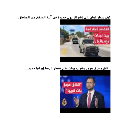
.. كيف ينظر لبنان إلى إشراك دول جديدة في آلية التحقق من المناطق
.. اتفاق مضيق هرمز يقترب وواشنطن تنتظر عرضا إيرانيا جديدا