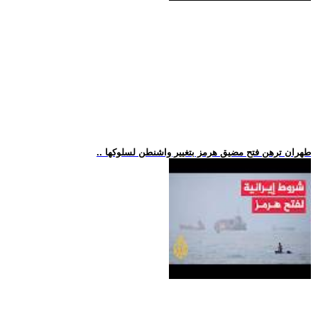
.. طهران ترهن فتح مضيق هرمز بتغيير واشنطن لسلوكها