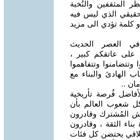
 المثقفين والنُخبة
لحقيقي الذي ليس فيه
 كلمة تؤدي الى مزيد
 في العصر الحديث
 على عاتقكم كبير ،
 وتتضامنوا وتتفاهموا
طاب الهادئ والبناء مع
ان ..
لأفاضل فُرصة تأريخية
كل شعوب العالم بأن
يش المُشترك وقادرون
بناء الثقة ، وقادرون
اقي يحتضن كل فئات