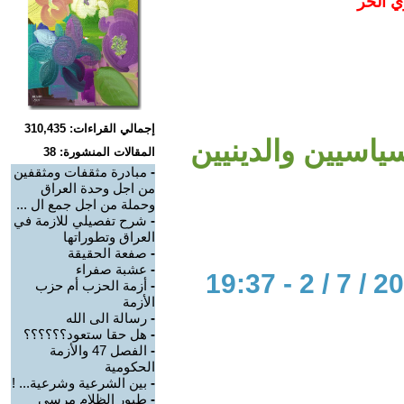
ي الحر
إجمالي القراءات: 310,435
سياسيين والدينيين
المقالات المنشورة: 38
-
مبادرة مثقفات ومثقفين
من اجل وحدة العراق
وحملة من اجل جمع ال ...
-
شرح تفصيلي للازمة في
العراق وتطوراتها
-
صفعة الحقيقة
-
عشبة صفراء
-
أزمة الحزب أم حزب
الأزمة
-
رسالة الى الله
-
هل حقا ستعود؟؟؟؟؟؟
-
الفصل 47 والأزمة
الحكومية
-
بين الشرعية وشرعية... !
-
طيور الظلام مرسي