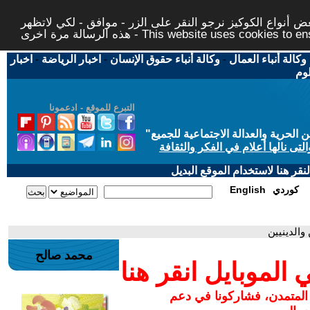
 أنواع الكوكيز نرجو النقر على الزر - موافق - لكي لاتظهر
This website uses cookies to ensure you ge
وكالة أنباء العمال
-
وكالة أنباء حقوق الإنسان
-
اخبار الرياضة
-
اخبار
لوم
التبرع للموقع - ادعمونا
حرية والعدالة الاجتماعية للجميع
"
تى نالها أعلام في الفكر والثقافة
قر هنا لاستخدام الموقع البديل
كوردي
English
والدينيين
محمد صالح
لموبايل انقر هنا
 المتمدن، فشاركونا في دعم