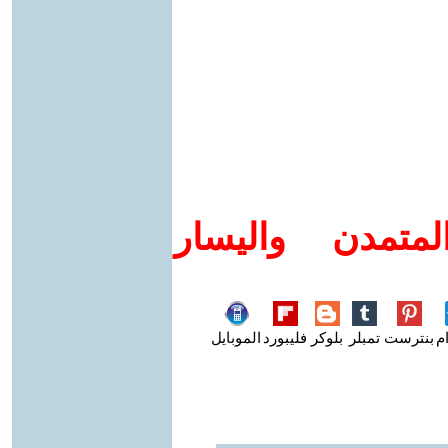
متمدن واليسار
م
بنترست
تمبلر
بلوكر
فليبورد
الموبايل