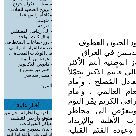
سقط ... بنكران يترنح
-
تزويج الضحية للجلاد،
مكافأة وليس عقاب
-
ملهمتي
-
صرخة
-
إلى رفاقي المعتقلين
-
هناك كنت أتواجد..
ود الحنون العطوف
-
دور جماعات الضغط في
صناعة القرار السياسي
دينيين في العراق
في الولايات المتحدة ...
-
عودة من الموت
 الوطنية أنتم الأكثر
-
كابوس اللاكابوس
-
حلم غير مشروع
ي فأنتم الأكثر تحمّلاً
-
مسار سياسي
عادل المُصلح ، وأمام
المزيد.....
عام العالمي ، وأمام
قي الكريم يمُر اليوم
أخبار عامة
ويتعرّض الى مخاطر
-
الديدان الخارقة.. حل غير
متوقع وأرخص لتنظيف
 الأهلية والإرتداد
هياكل الحيوانات ...
ودة القيَم القبلية
-
بيان سعودي بعد هجوم
إيراني على ناقلة إماراتية