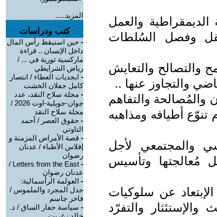
المزيد.....
ية الديمقراطية والعمل
كتب ودراسات
تقل وفصل السُلطات
-
حين استيقظ رأس المال
داخل الإنسان .. قراءة
ماركسية ثورية في ... /
مح والتصالح والتعايش
رياض الشرايطي
-
ابجديات العطاء / انتصار
ضي والتجاوز عنها ..
كامل جفلان الخشت
-
مجلة سلاح النقد، عدد
ن والمُصالحة والتفاهم
جوان-جويلية-اوت 2026 /
تنوّع أطيافه ومذاهبه
مجلة سلاح النقد
-
حقوق العصر / أحمد
التاوتي
-
قصة الأمراض المزمنة و
سي والمجتمعي لأجل
إفلاس الأطباء / عدنان
رضوان
 مُعالجتها وتأسيس
Letters from the East /
-
عدنان رضوان
-
العولمة الرأسمالية:
الإبتعاد عن سلوكيات
جدل المجرد والملموس /
فاخر جاسم
 والإستئثار والتفرّد
-
سياسة حفار الساق / د.
خالد زغريت