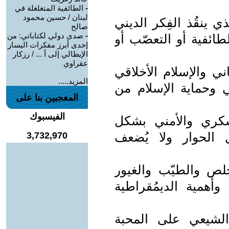
-
الطائفية المتغلغلة في
لبنان / حسين محمود
ذي ينقُذ الفِكر الديني
صالح
-
صدى دولي لكتاباتي: من
طائفية أو التعصّب أو
إحدى أبرز مفكرات اليسار
الإيطالي إلى أ ... / رزكار
عقراوي
اني والإسلام الأخلاقي
المزيد.....
 وحماية الإسلام من
المعجبين بنا على
الفيسبوك
سكري والأمني بشكل
قل الحوار ولا يُضعف
3,732,970
لص والطيّب والغيور
أهمية الديمُقراطية
الشيعي على المحبة