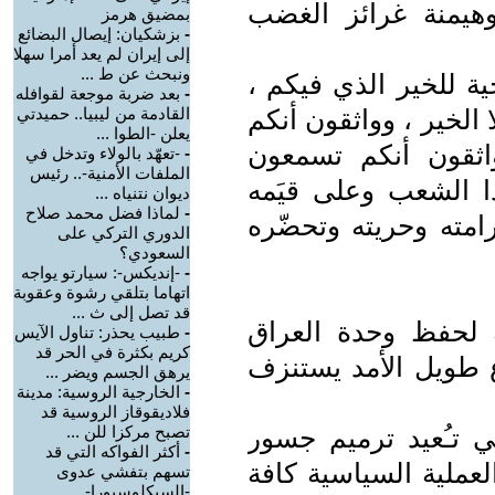
 وهيمنة غرائز الغضب
بمضيق هرمز
-
بزشكيان: إيصال البضائع
إلى إيران لم يعد أمرا سهلا
ونبحث عن ط ...
ية للخير الذي فيكم ،
-
بعد ضربة موجعة لقوافله
 الخير ، وواثقون أنكم
القادمة من ليبيا.. حميدتي
يعلن -الطوا ...
وواثقون أنكم تسمعون
-
-تعهّد بالولاء وتدخل في
الملفات الأمنية-.. رئيس
ا الشعب وعلى قيَمه
ديوان نتنياه ...
-
لماذا فضل محمد صلاح
رامته وحريته وتحضّره
الدوري التركي على
السعودي؟
-
-إنديكس-: سيارتو يواجه
اتهاما بتلقي رشوة وعقوبة
قد تصل إلى ث ...
ة لحفظ وحدة العراق
-
طبيب يحذر: تناول الآيس
كريم بكثرة في الحر قد
 طويل الأمد يستنزف
يرهق الجسم ويضر ...
-
الخارجية الروسية: مدينة
فلاديقوقاز الروسية قد
لتي تـُعيد ترميم جسور
تصبح مركزا للن ...
-
أكثر الفواكه التي قد
عملية السياسية كافة
تسهم بتفشي عدوى
-السيكلوسبورا-