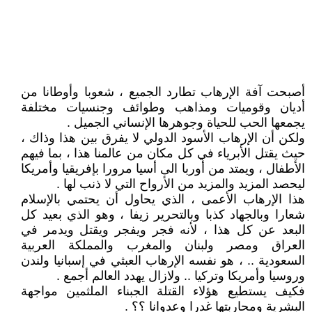
أصبحت آفة الإرهاب تطارد الجميع ، شعوبا وأوطانا من
أديان وقوميات ومذاهب وطوائف وجنسيات مختلفة
يجمعها الحب للحياة وجوهرها الإنساني الجميل .
ولكن أن الإرهاب الأسود الدولي لا يفرق بين هذا وذاك ،
حيث يقتل الأبرياء في كل مكان من عالمنا هذا ، بما فيهم
الأطفال ، ويمتد من أوربا الى أسيا مرورا بإفريقيا وأمريكا
ليحصد المزيد والمزيد من الأرواح التي لا ذنب لها .
هذا الإرهاب الأعمى ، الذي يحاول أن يحتمي بالإسلام
شعارا وبالجهاد كذبا وبالتحرير زيفا ، وهو الذي بعيد كل
البعد عن كل هذا ، لأنه فجر ويفجر ويقتل ويدمر في
العراق ومصر ولبنان والمغرب والمملكة العربية
السعودية .. ، هو نفسه الإرهاب العبثي في إسبانيا ولندن
وروسيا وأمريكا وتركيا .. ولازال يهدد العالم أجمع .
فكيف يستطيع هؤلاء القتلة الجبناء الملثمين مواجهة
البشرية ومحاربتها غدرا وعدوانا ؟؟ .