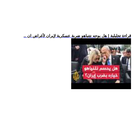
.. قراءة تحليلية | هل يوجه نتنياهو ضربة عسكرية لإيران لأغراض ان