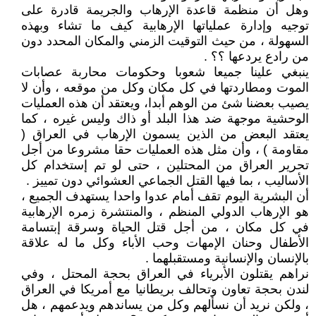
وهل أن منظمة قاعدة الإرهاب والجريمة قادرة على
توجيه وإدارة عملياتها الإرهابية كيف ما تشاء وبهذه
السهولة ، من حيث التوقيت الزمني والمكان المحدد دون
من رادع يردعها ؟؟ .
ينبغي علينا جميعا شعوبا وحكومات محاربة عصابات
الموت ومطاردتها في كل مكان وكل من موقعه ، وأن لا
يصيب بعضنا شئ من الوهم أبدا، ويعتقد أن هذه العمليات
الوحشية موجهة ضد هذا البلد أو ذاك وليس غيره ، كما
يعتقد البعض من الذين يسمون الإرهاب في العراق (
مقاومة ) ، وأن مثل هذه العمليات حقا مشروعا من أجل
تحرير العراق من المحتلين ، حتى لو تم إستخدام كل
الأساليب ، بما فيها القتل الجماعي العشوائي دون تمييز .
أن البشرية اليوم تقف أمام عدوا واحدا يستهدف الجميع ،
هو الإرهاب الدولي المنظم ، والمنتشرة زمره الإرهابية
في كل مكان ، من أجل قتل الحياة وسرقة إبتسامة
الأطفال وحنان الإمهات وحب الأباء وكل ما له علاقة
بالإنسان والإنسانية ومستقبلهما .
نراهم يقتلون الأبرياء في العراق بحجة المحتل ، وفي
لندن بحجة تعاون وتحالف بريطانيا مع أمريكا في العراق
، ولكن نريد أن نسألهم وكل من يساندهم ويدعمهم ، هل