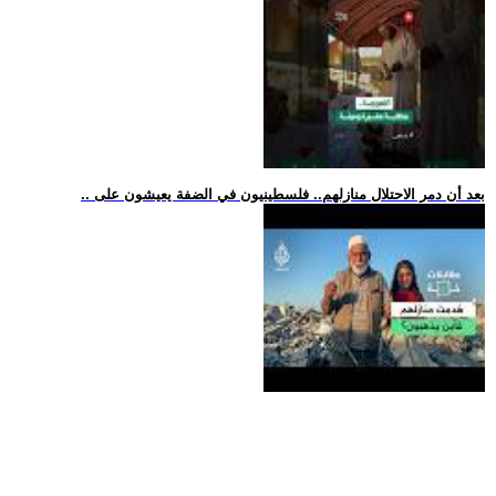
.. بعد أن دمر الاحتلال منازلهم.. فلسطينيون في الضفة يعيشون على