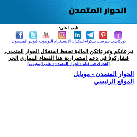
تابعونا على:
بودكاست
بنترست
تيلكرام
لينكدإن
الانستغرام
اليوتيوب
التويتر
الفيسبوك
تبرعاتكم وتبرعاتكن المالية تحفظ استقلال الحوار المتمدن،
فشاركونا في دعم استمرارية هذا الفضاء اليساري الحر
[اشترك في قناة ‫«الحوار المتمدن» على اليوتيوب]
الحوار المتمدن - موبايل
الموقع الرئيسي