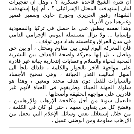
أن شرم الشيخ قاعدة عسكرية ؟ ، وهل أن تفجيرات
لبنان إستهدفت المحتل الإسرائيلي ؟ ، أم إنها إستهدفت
الشهداء رفيق الحريري وجورج حاوي وسمير قصير
وغيرهما من الأبرياء .
وهذا نفسه ينطبق على ما حصل في تركيا والسعودية
وإسبانيا ... ولا يزال مسلسله اليومي الإجرامي الدامي
في مدن العراق وعاصمته بغداد دون توقف .
فأن المعركة اليوم ليس بين مقاوم ومحتل ، أو بين حق
وباطل ، بل إنها معركة واضحة الأهداف بين البشرية
المحبة للحياة والسلام وعصابات إنتحارية جبانة غير قادرة
على مواجهة الآخر بالحوار والكلمة ، فلذلك تلجأ الى
أسهل أساليب الغدر الجبانة ، وهي تفخيخ الأجساد
والسيارات للقتل دون هدف محدد ومعين ، وهذا هو
سلوك الجهلة الجبناء وطريقهم في الحياة لأنهم غير
قادرين على مواجهة الحقيقة وأصحابها .
فلنعمل سوية من أجل مكافحة الإرهاب والإرهابيين ،
وفضح كل من يتعاون معهم ، حتى لو كان في الكلمة ،
من خلال إستغلال بعض وسائل الإعلام التي تجعل من
الإرهاب مقاومة ومن الوطني عميل .