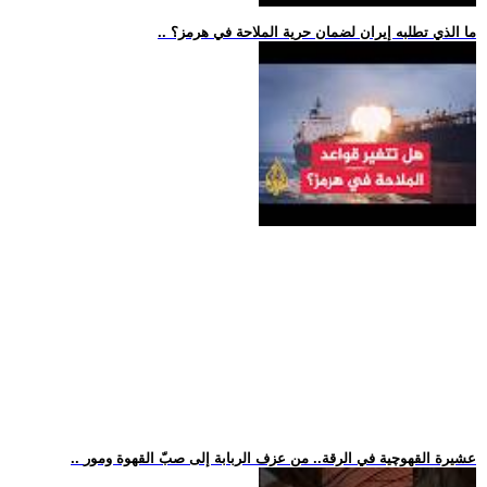
.. ما الذي تطلبه إيران لضمان حرية الملاحة في هرمز؟
.. عشيرة القهوچية في الرقة.. من عزف الربابة إلى صبّ القهوة ومور