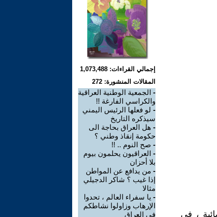
إجمالي القراءات: 1,073,488
المقالات المنشورة: 272
-
الجمعية الوطنية العراقية
والكراسي الفارغة !!
-
لو فعلها الرئيس اليمني
سيذكره التاريخ
-
هل العراق بحاجة الى
حكومة إنقاذ وطني ؟
-
صح النوم .. !!
-
العراقيون يحلمون بيوم
بلا أحزان
-
من يدافع عن المواطن
إذا غيب ؟ شاكر الدجيلي
مثالا
-
يا سفراء العالم ، تحدوا
الإرهاب وزاولوا نشاطكم
بية الفضائية ، في
في العراق