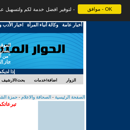
موافق - OK
لتوفير افضل خدمة لكم ولتسهيل عملي
أخبار عامة
-
وكالة أنباء المرأة
-
اخبار الأدب و
الموقع
يسارية
"من أج
حاز ال
إذا لديك
الزوار
اضافة/خدمات
بحث/الارشيف
الصفحة الرئيسية
-
الصحافة والاعلام
-
حمزة ال
تبرعاتكم