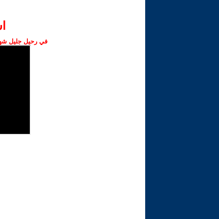
ا‫
في رحيل جليل شهبا