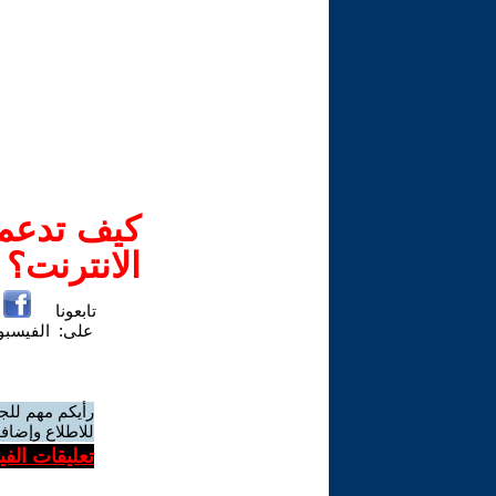
كيف تدعم-
الانترنت؟
تابعونا
على:
الفيسب
رأيكم مهم للج
للاطلاع وإضافة
تعليقات الف