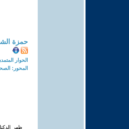
حمزة الش
الحوار المتمدن-العدد: 1265 - 05
المحور: الصحا