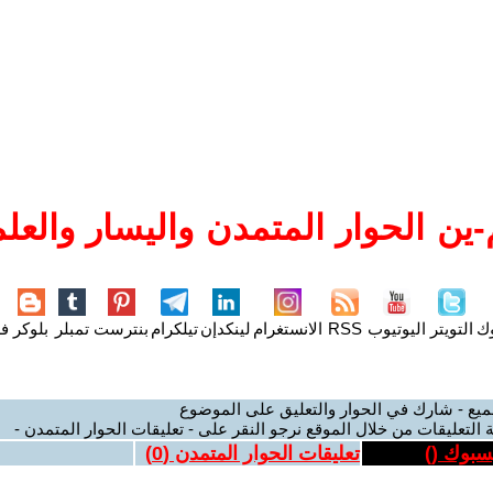
ين الحوار المتمدن واليسار والعلم
وك
التويتر
اليوتيوب
RSS
الانستغرام
لينكدإن
تيلكرام
بنترست
تمبلر
بلوكر
فل
ميع - شارك في الحوار والتعليق على الموضوع
 التعليقات من خلال الموقع نرجو النقر على - تعليقات الحوار المتمدن -
يسبوك (
)
تعليقات الحوار المتمدن (
0
)