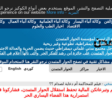
ة التصفح والنشر، الموقع يستخدم بعض أنواع الكوكيز نرجو النق
More info - المزيد
experience on our website
الفن
-
وكالة أنباء اليسار
-
وكالة أنباء العلمانية
-
وكالة أنباء العمال
-
وكا
الاقتصاد
-
اخبار الطب والعلوم
 الرئيسي لمؤسسة الحوار المتمدن
، علمانية، ديمقراطية، تطوعية وغير ربحية
ل مجتمع مدني علماني ديمقراطي حديث يضمن الحرية والعدالة الاجتم
حوار المتمدن على جائزة ابن رشد للفكر الحر والتى نالها أعلام في الفك
م مشاكل تقنية في تصفح الحوار المتمدن نرجو النقر هنا لاستخدام الموقع
كوردي
English
الاخبار
مراكز
الحوار المتمدن
شمخي
- فيلم للمحاكمة أم دعاية لصدام ؟؟
 وتبرعاتكن المالية تحفظ استقلال الحوار المتمدن، فشاركونا 
استمرارية هذا الفضاء اليساري الحر