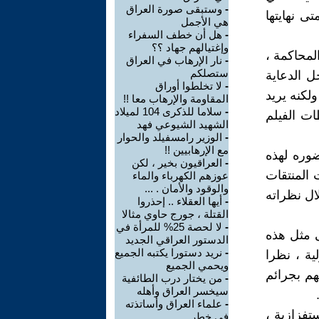
-
وستبقى صورة العراق
ى نهايتها
هي الأجمل
-
هل أن خطف السفراء
وإغتيالهم جهاد ؟؟
لمحاكمة ،
-
نار الإرهاب في العراق
ستصلكم
ل الدعاية
-
لا تخلطوا أوراق
لكنه يريد
المقاومة والإرهاب معا !!
-
سلاما للذكرى 104 لميلاد
ت الفيلم
الشهيد الشيوعي فهد
-
الوزير رامسفيلد والحوار
مع الإرهابيين !!
وره لهذه
-
العراقيون بخير ، لكن
 المنتقات
عوزهم الكهرباء والماء
والوقود والأمان . ...
ال نظراته
-
أيها العقلاء .. إحذروا
القتلة ، جورج حاوي مثالا
-
لا لحصة 25% للمرأة في
ى مثل هذه
الدستور العراقي الجديد
-
نريد دستورا يكتبه الجميع
ية ، نظرا
ويحمي الجميع
هم بجرائم
-
من يختار درب الطائفية
سيخسر العراق وأهله
-
علماء العراق وأساتذته
تفزازية ،
في خطر