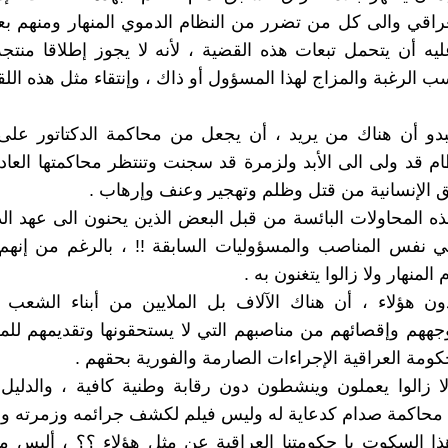
راقي والى كل من تضرر من النظام الدموي المنهار ومنهم ب
ليه أن يتحمل تبعات هذه القضية ، لأنه لا يجوز إطلاقا منتج
سب الرغبة والمزاج لهذا المسؤول أو ذاك ، وإنتقاء مثل هذه ال
دو أن هناك من يريد ، أن يجعل من محاكمة الدكتاتور على 
ام قد ولى الى الأبد ولزمرة قد سجنت وتنتظر محاكمتها العاد
ق الإنسانية من قتل وظلم وتهجير وعنف وإرهاب .
ه المحاولات البائسة من قبل البعض الذين يحنون الى عهد الدك
في نفس المناصب والمسؤوليات السابقة !! ، بالرغم من إنهم
 المنهار ولا زالوا يتغنون به .
 هؤلاء ، أن هناك الآلاف بل الملايين من أبناء الشعب ا
ههم وإقصائهم من مناصبهم التي لا يستحقونها وتقديمهم للمح
كومة العراقية الإجراءات الصارمة والفورية بحقهم .
لا زالوا يعملون وينشطون دون رقابة وطنية كافية ، والدلي
محاكمة صدام كدعاية له وليس فيلم لكشف جرائمه وزمرته ون
ا السكوت يا حكومتنا العراقية عن مثل هؤلاء ؟؟ ، أليس م