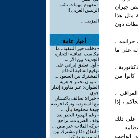
-
مفهوم مهمات نائب
عض جيران
الرئيس العربي !!
ة مثل هذا
المزيد.....
لقطات دون
جرائمه ،
أخبار عامة
-
دخلت حيز التنفيذ.. ما
لة على ما
مكاسب اتفاقية التجارة
الجديدة بين الأر ...
-
أول تعليق إيراني على
تاتورية ،
توقيع اتفاقية الدفاع
 كانوا من
المشترك بين السعود ...
-
تايوان تختبر جاهزية
الطوارئ عبر مناورة إنذار
لعراقي ،
جوي
-
خبراء: تحالف باكستان
اكم ، إذا
مع السعودية وتركيا فرصة
جيدة محفوفة بال ...
-
رغم الهدوء الحذر بعد
ل على ذلك
وقف الضربات.. تراجع
حركة الملاحة عبر مض ...
ظامه .
-
اتفاق دفاع مشترك بين
ن الواجب
السعودية وتركيا