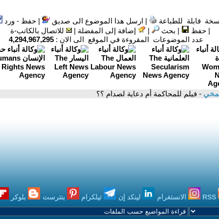
سخة قابلة للطباعة
|
ارسل هذا الموضوع الى صديق
|
حفظ - ورد
|
حفظ
|
بحث
|
إضافة إلى المفضلة
|
للاتصال بالكاتب-ة
عدد الموضوعات المقروءة في الموقع الى الان :
4,294,967,295
شمخي
- فيلم للمحاكمة أم دعاية لصدام ؟؟
RSS
الانستغرام
لينكد إن
تيلكرام
بنترست
بلوكر