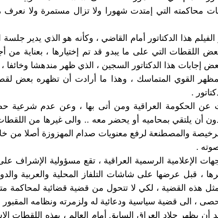
 محاكمته التي إمتدت شهورا ولا تزال مستمرة ولا نعرف مت
فيلم هذا الدكتاتور أمام القاضي ، وكأنه هو الذي يدير جلسة ا
ض اللقطات التي على ما يبدو قد تم إختيارها ، بعناية من أج
عض إجابات هذا الدكتاتور السجين ، الذي ظهر مندهشا وخائفا ، و
مظهر القوي المتماسك ، وهذا ما أرادت أن تظهره بعض لقطا
تاتور .
عن الحكومة العراقية ومن أتى بها ، وعن عدم شرعية حض
ون أن يلتقي بمحاميه أو يحضر معه .. والى غيرها من اللقطات
الرخيصة والمصطنعة لرفع معنويات صدام المهزوزة أصلا من خل
وته .
هات الإعلامية الرسمية العراقية ، تقع مسؤولية الإشراف عل
يرها ، قبل عرضها على شاشات التلفاز المحلية والعربية والدول
ل هذه القضية ، لكي لا تتحول من قضية قضائية لمحاكمة مت
تحصى ، الى قضية سياسية ودعائية له ولزمرته ونظامه المقبور .
 أن يظهر جلاد العراق السابق أمام العالم ، بهذه اللقطات الإس