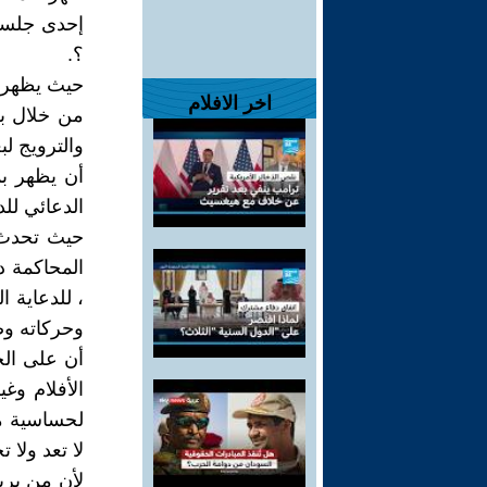
إحدى جلسات
؟.
حيث يظهر ال
اخر الافلام
من خلال بع
والترويج لب
أن يظهر ب
الدعائي للدك
حيث تحدث 
المحاكمة د
، للدعاية 
وحركاته وص
أن على الج
الأفلام وغ
لحساسية مث
لا تعد ولا 
لأن من يريد