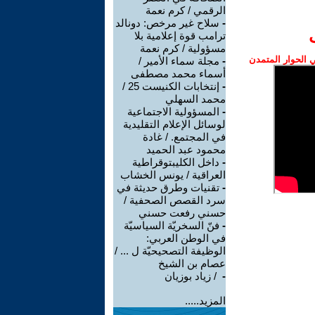
الرقمي / كرم نعمة
-
سلاح غير مرخص: دونالد
ترامب قوة إعلامية بلا
مسؤولية / كرم نعمة
الحوار المتمدن
-
مجلة سماء الأمير /
أسماء محمد مصطفى
-
إنتخابات الكنيست 25 /
محمد السهلي
-
المسؤولية الاجتماعية
لوسائل الإعلام التقليدية
في المجتمع. / غادة
محمود عبد الحميد
-
داخل الكليبتوقراطية
العراقية / يونس الخشاب
-
تقنيات وطرق حديثة في
سرد القصص الصحفية /
حسني رفعت حسني
-
فنّ السخريّة السياسيّة
في الوطن العربي:
الوظيفة التصحيحيّة ل ... /
عصام بن الشيخ
-
‏ / زياد بوزيان
المزيد.....