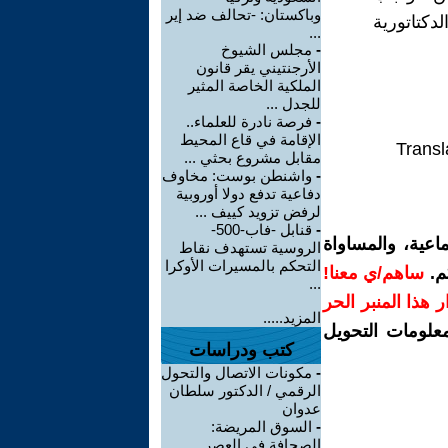
وباكستان: -تحالف ضد إير
دكتاتورية
...
-
مجلس الشيوخ
الأرجنتيني يقر قانون
الملكية الخاصة المثير
للجدل ...
-
فرصة نادرة للعلماء..
الإقامة في قاع المحيط
Transl
مقابل مشروع بحثي ...
-
واشنطن بوست: مخاوف
دفاعية تدفع دولا أوروبية
لرفض تزويد كييف ...
-
قنابل -فاب-500-
اعية، والمساواة
الروسية تستهدف نقاط
التحكم بالمسيرات الأوكرا
م.
ساهم/ي معنا!
...
رار هذا المنبر الحر
المزيد.....
معلومات التحويل
كتب ودراسات
-
مكونات الاتصال والتحول
الرقمي / الدكتور سلطان
عدوان
-
السوق المريضة:
الصحافة في العصر