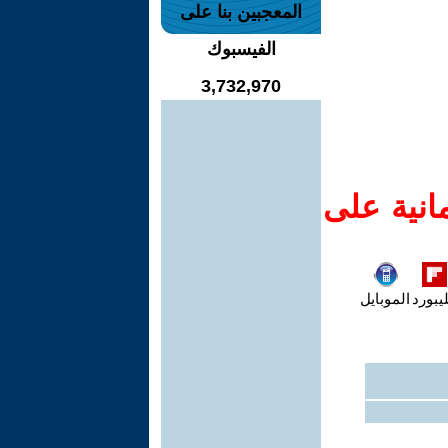
المعجبين بنا على
الفيسبوك
3,732,970
انية على
يبورد
الموبايل