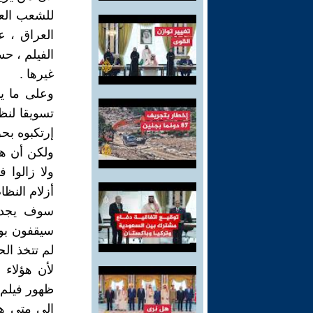
للشعب الع
العراق ، ع
الفيلم ، ح
غيرها .
وعلى ما يب
تسويقا لنظ
إرتكبوه بح
ولكن أن هذ
ولا زالوا 
أزلام النظام
سوف يجدون
سيقفون بوج
لم تتخذ الح
لأن هؤلاء 
ظهور فيلم 
الى متى هذ