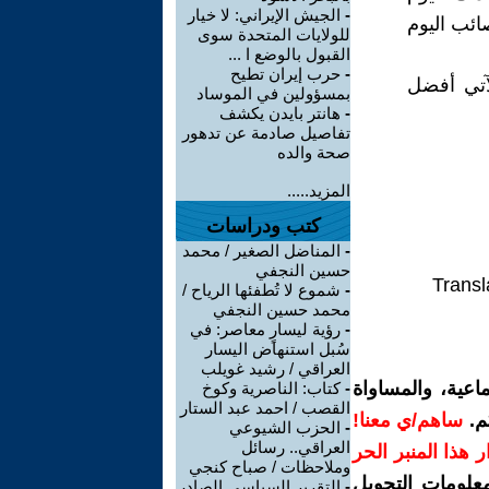
-
الجيش الإيراني: لا خيار
ائب اليوم
للولايات المتحدة سوى
القبول بالوضع ا ...
-
حرب إيران تطيح
لآتي أفضل
بمسؤولين في الموساد
-
هانتر بايدن يكشف
تفاصيل صادمة عن تدهور
صحة والده
المزيد.....
كتب ودراسات
-
المناضل الصغير / محمد
حسين النجفي
Transl
-
شموع لا تُطفئها الرياح /
محمد حسين النجفي
-
رؤية ليسارٍ معاصر: في
سُبل استنهاض اليسار
العراقي / رشيد غويلب
اعية، والمساواة
-
كتاب: الناصرية وكوخ
القصب / احمد عبد الستار
م.
ساهم/ي معنا!
-
الحزب الشيوعي
العراقي.. رسائل
رار هذا المنبر الحر
وملاحظات / صباح كنجي
معلومات التحويل
-
التقرير السياسي الصادر