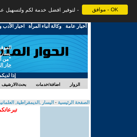
موافق - OK
لتوفير افضل خدمة لكم ولتسهيل عملي
أخبار عامة
-
وكالة أنباء المرأة
-
اخبار الأدب و
الموقع
يسارية
"من أج
حاز ال
إذا لديك
الزوار
اضافة/خدمات
بحث/الارشيف
الصفحة الرئيسية
-
اليسار ,الديمقراطية, العلمان
تبرعاتكم