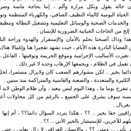
 حاله يقول وبكل مرارة وألم ، إننا بحاجة ماسة وضر
حياة اليومية كالماء النظيف الصافي، والكهرباء المنتظمة وتوف
 والخدمات الصحية والوسائل التعليمية وتشغيل البطالة وتنظي
. إلخ من الحاجات الحياتية الضرورية للإنسان .
ا وذاك أصبحنا نحلم بالأمان والإستقرار والهدوء وراحة البا
قضايا النادرة هذه الأيام ، حيث نشهد تفجيرا هنا وإغتيالا هناك
تغيرت الأساليب الإجرامية وموقع الجريمة وتوقيتها ، الفاعل ه
 تعمل في الظلام ، ويجمعها الإرهاب وحده لا غير ذلك .
دائما بخير .. لكن مشوارهم الصعب كان ولايزال مستمرا، لح
كثيرة والمتعددة ، والصعبة والقاسية والمتراكمة منذ سنين .
 تنفرج يوما ما ، وهذا اليوم ليس ببعيد ، وأن ظلام الوطن لابد 
ه سوف يشرق على الجميع ، بالرغم من كل محاولات أعد
بغربال .
اقيين حقا بخير .. ؟؟ ، هكذا يتردد السؤال دائما؟؟ ، أم إنها
هم للآخرين، للإستبشار بالخير الآتي .. ؟؟ .
 يأتي ... ومتى ؟؟ ، والإنسان العراقي لا زال يعاني ، حتى 