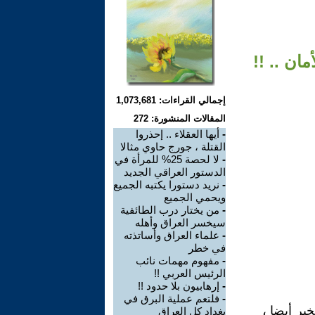
مان .. !!
إجمالي القراءات: 1,073,681
المقالات المنشورة: 272
-
أيها العقلاء .. إحذروا
القتلة ، جورج حاوي مثالا
-
لا لحصة 25% للمرأة في
الدستور العراقي الجديد
-
نريد دستورا يكتبه الجميع
ويحمي الجميع
-
من يختار درب الطائفية
سيخسر العراق وأهله
-
علماء العراق وأساتذته
في خطر
-
مفهوم مهمات نائب
الرئيس العربي !!
-
إرهابيون بلا حدود !!
-
فلتعم عملية البرق في
خير أيضا ،
بغداد كل العراق