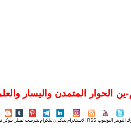
ين الحوار المتمدن واليسار والعلم
وك
التويتر
اليوتيوب
RSS
الانستغرام
لينكدإن
تيلكرام
بنترست
تمبلر
بلوكر
فل