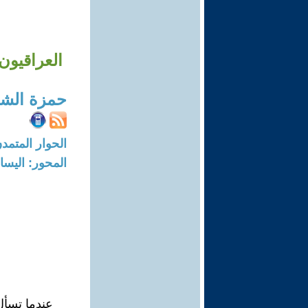
العراقيون 
حمزة الش
الحوار المتمدن-العدد: 1240 - 05
المحور: اليسار
عندما تسأل 