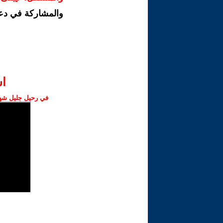
والمشاركة في دع
ا‫
في رحيل جليل شهبا