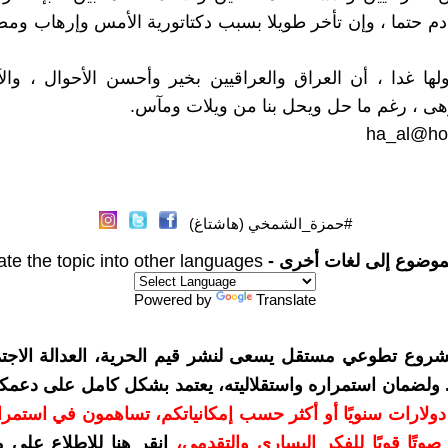
ادم حتما ، وإن تأخر طويلا بسبب دكتاتورية الأمس وإرهاب ومص
ها غدا ، أن العراق والعراقيين بخير وأحسن الأحوال ، وا
ى ، رغم ما حل ويحل بنا من ويلات ومآس.
ha_al@ho
#حمزة_الشمخي (هاشتاغ)
موضوع إلى لغات أخرى -
ate the topic into other languages
Powered by
Translate
شروع تطوعي مستقل يسعى لنشر قيم الحرية، العدالة الاجتم
. ولضمان استمراره واستقلاليته، يعتمد بشكل كامل على دعمك
دعمكم بمبلغ 10 دولارات سنويًا أو أكثر حسب إمكانياتكم، تساهمون في استم
وتًا قويًا للفكر اليساري والتقدمي
،
انقر هنا للاطلاع على 