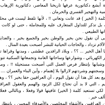
أبشع دكتاتورية عرفها تاريخنا المعاصر، دكتاتورية الإرها
مية والتهجير القسري والحرمان .
مة ( الخير ) قد عانت وتعاني !! ، لأنها تلفظ ليست في محل
 بل تذكر للتداول المتعارف عليه وللمجاملة ، حتى لو كان
نها الطبيعي .
نى أن نقول نحن بخير والوطن بخير والجميع بخير ، والعذاب
لام تزداد ، والحاجات الحياتية للبشر أصبحت بعيدة المنال .
ا أهل الخير ... ؟؟ ، وبلاد الرافدين عطشى ، ومدنها وقراها ت
ار الكهربائي ، وشوارعها وساحاتها العامة وتجمعاتها السكنية تت
 وشبابها بإنتظار فرص العمل التى أصبحت مستحيلة !! ، وم
 وسجنتهم وشردتهم لازالوا بلا إهتمام ، وأين البناء والعمران .... 
 بعد كل هذا أن نقول اليوم ، أن العراقيين حقا بخير ؟؟ ، و
م ، التي لا بد أن تحتاج لكل الزنود والهمم والعقول العراقي
كي تستعيد كلمة ( الخير) عافيتها قولا وفعلا ، وبالتالي فعلا 
ألف خير .
 العراقيين والأشقاء المخلصين والأصدقاء المحبين ، بإنتظار 