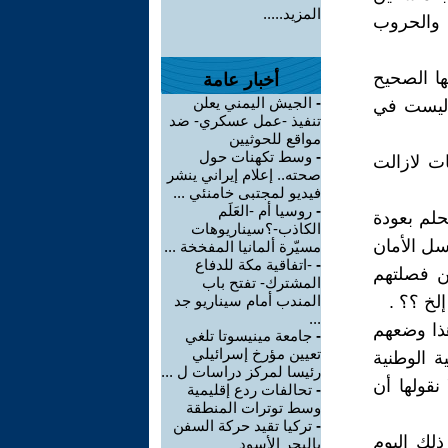
المزيد.....
ب والحروب
ها الصحيح
أخبار عامة
-
الجيش اليمني يعلن
ت ليست في
تنفيذ -عمل عسكري- ضد
مواقع للحوثيين
-
وسط تكهنات حول
ات لازالت
صحته.. إعلام إيراني ينشر
فيديو لمجتبى خامنئي ...
-
روسيا أم -العَلَم
حلم بعودة
الكاذب-؟سيناريوهات
وسل الأمان
مسيّرة ألمانيا المفخخة ...
-
-اتفاقية مكة للدفاع
ن فصلتهم
المشترك- تفتح باب
إلخ ؟؟ .
المندب أمام سيناريو جد
...
هذا وضعهم
-
جامعة مينيسوتا تلغي
تعيين مؤرخ إسرائيلي
ة الوطنية
رئيسا لمركز دراسات ل ...
نقولها أن
-
تحالفات ردع إقليمية
وسط توترات المنطقة
-
تركيا تقيد حركة السفن
ذلك اليوم
بالبحر الأسود