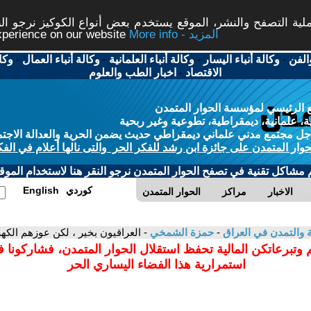
ة التصفح والنشر، الموقع يستخدم بعض أنواع الكوكيز نرجو النق
More info - المزيد
experience on our website
الفن
-
وكالة أنباء اليسار
-
وكالة أنباء العلمانية
-
وكالة أنباء العمال
-
وكا
الاقتصاد
-
اخبار الطب والعلوم
 الرئيسي لمؤسسة الحوار المتمدن
، علمانية، ديمقراطية، تطوعية وغير ربحية
ل مجتمع مدني علماني ديمقراطي حديث يضمن الحرية والعدالة الاجتم
حوار المتمدن على جائزة ابن رشد للفكر الحر والتى نالها أعلام في الفك
م مشاكل تقنية في تصفح الحوار المتمدن نرجو النقر هنا لاستخدام الموقع
كوردي
English
الاخبار
مراكز
الحوار المتمدن
ية والتمدن في العراق
-
حمزة الشمخي
- العراقيون بخير ، لكن عوزهم الكهربا
 وتبرعاتكن المالية تحفظ استقلال الحوار المتمدن، فشاركونا 
استمرارية هذا الفضاء اليساري الحر