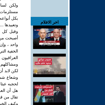
ولكن لسان
مستلزمات ال
بكل أنواعه
اخر الافلام
وتعبيدها ..
وقبل كل هذ
أصبحت من ال
واحد ، وإن 
الخفية التي
العراقيون 
ومشاكلهم ال
لكن لابد أن
وشعاع شمس
لحجبه عبثا 
هل أن العر
تقال من قبل
وكيف الخير