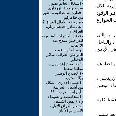
-
إنشغال العالم بصور
ورية لكل
صدام وصحة الزرقاوي
ير الوقود
-
قطرة دم عراقية .. أطهر
من طاهركم
ف الشوارع
-
من ينقذ أطفال العراق ؟
-
هل يبادر أحدهم بزيارة
العراق ؟
ل ، والتي
-
توفير الخدمات الضرورية
للعراقيين سلاح ضد
 ، والفاعل
الإرهاب
ي الأيادي
-
رسالة لمن غيب
المواطن العراقي شاكر
الدجيلي
ل قضاياهم
-
لقد أصبح إعدامهم ..
مطلبا شعبيا
-
(الإصلاح الوطني
أن ينجلي ،
و(المستورد
-
الفساد الإداري ، شكل
اء الوطن
من أشكال الجريمة
-
أين إمة العرب .. ؟؟
-
المحاصصة والشهداء
 فقط كلمة
وأداء يمين القسم !!
-
شعار العراق الأول ،
الأمان ثم الأمان
بعد سنتين