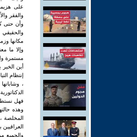
على هزيمة 
والفقر والأ
وأن حتى كل
والحقيقي ،
مكانها وزما
وإلا ما مع
مستمرة والآ
أين الخير ي
إنتظام التي
، وشاباتها
الدكتاتورية
فهل نستطيع
وهذه حالته
المخلصة ، ل
العراقيين ب
والجميع من