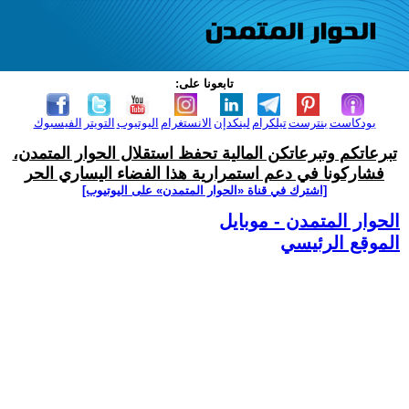
تابعونا على:
بودكاست
بنترست
تيلكرام
لينكدإن
الانستغرام
اليوتيوب
التويتر
الفيسبوك
تبرعاتكم وتبرعاتكن المالية تحفظ استقلال الحوار المتمدن،
فشاركونا في دعم استمرارية هذا الفضاء اليساري الحر
[اشترك في قناة ‫«الحوار المتمدن» على اليوتيوب]
الحوار المتمدن - موبايل
الموقع الرئيسي