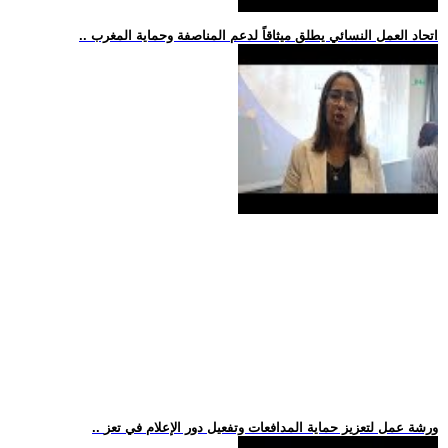
.. اتحاد العمل النسائي يطلق ميثاقاً لدعم المناصفة وحماية المغرب
.. ورشة عمل لتعزيز حماية المدافعات وتفعيل دور الإعلام في تعز