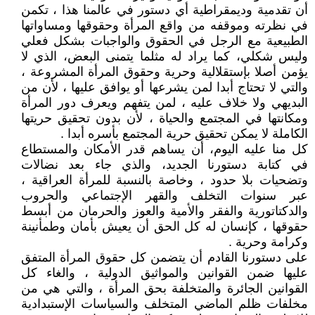
أن تقدمية وديمقراطية أي دستور في عالمنا هذا ، تكمن
في نظرته وموقفه من واقع المرأة وحقوقها ومساواتها
الطبيعية مع الرجل في الحقوق والواجبات بشكل فعلي
وليس شكلي، كما يراد له مثلما يتمنى البعض، الذي لا
يؤمن أصلا بإستقلالية وحرية وحقوق المرأة المشروعة ،
والتي لا تحتاج أبدا لمن يشرعها أو يوافق عليها ، لأن من
البديهي ولا خلاف عليه ، لمن يتفهم ويعرف دور المرأة
ومكانتها في المجتمع والحياة ، لأن بدون تحقيق حريتها
الكاملة لا يمكن تحقيق حرية المجتمع بأسره أبدا .
كل منا عليه اليوم، أن يساهم قدر الأمكان والمستطاع
في كتابة دستورنا الجديد، والذي جاء بعد نضالات
وتضحيات بلا حدود ، وخاصة بالنسبة للمرأة العراقية ،
عبر سنوات التخلف والقهر الإجتماعي والحروب
والدكتاتورية والفقر والأمية والعوز والحرمان من أبسط
حقوقها ، كإنسان له كل الحق أن يعيش بأمان وطمأنينة
وكرامة وحرية .
على دستورنا القادم أن يتضمن كل حقوق المرأة المتفق
عليها ضمن القوانين والمواثيق الدولية ، والغاء كل
القوانين الجائرة والمتخلفة بحق المرأة ، والتي هي من
مخلفات ظلم الماضي المتخلف والسياسات الإستبدادية