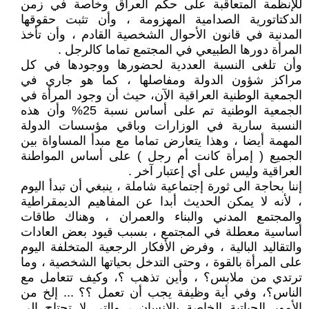
للإنظمة المتعاقبة على حكم العراق وخاصة في زمن
الدكتاتورية الصدامية المهزومة ، وأن تثبت حقوقها
المدنية في قانون الأحوال الشخصية القادم ، وأن تأخذ
المرأة دورها الطبيعي في المجتمع تماما كالرجل .
وأن تلغى النسبة العددية لحضورها ووجودها في كل
مراكز شؤون الدولة ومفاصلها ، كما هو جاري في
الجمعية الوطنية العراقية الآن، حيث أن وجود المرأة في
الجمعية الوطنية تم على أساس نسبة 25% وأن هذه
النسبة سارية في الوزارات وباقي مؤسسات الدولة
المهمة أيضا ، وهذا يتعارض تماما مع مبدأ المساواة بين
الجميع ( إمرأة كانت أم رجل ) على أساس المواطنة
العراقية وليس على أي إعتبار آخر .
إننا بحاجة الى ثورة إجتماعية شاملة ، ينبغي أن تبدأ اليوم
، لأنه لا يمكن الحديث أبدا عن المفاهيم الديمقراطية
والمجتمع المدني والبناء والعمران ، وهناك طاقات
أساسية معطلة في المجتمع ، بسبب قيود بعض العادات
والتقاليد البالية ، وفرض الأفكار الرجعية المتخلفة اليوم
على المرأة بالقوة ، وحتى التدخل بحياتها الشخصية ، وما
ترتدي من ملابس؟ ، وأين تذهب ؟، وكيف تتعامل مع
الناس؟، وفي أية وظيفة يجب أن تعمل ؟؟ ... إلخ من
الأمور الحياتية الخاصة بالإنسان ، والتي لا تحتاج الى