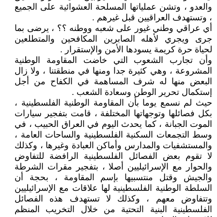
والعدو ، وتشن عملياتها المسلحة العشوائية على الجميع
، وتستهدف العراقيين قبل غيرهم .
أي عراقي وطني غيور على شعبه ووطنه ؟؟ ، يرضى بما
جرى ويجري لأهله الصابرين المكافحين والمتطلعين
لحياة حرة كريمة يسودها الأمن والإستقرار .
وأن تجارب الشعوب التي خاضت المقاومة الوطنية
المشروعة ، وهي كثيرة جدا ومنها في منطقتنا ، ولا زال
البعض منها له شرف المساهمة في الكفاح من أجل
إستكمال تحرير الوطن وسعادة الشعب .
حيث لم نسمع يوما بأن المقاومة الوطنية الفلسطينية ،
بكل فصائلها وتوجهاتها المختلفة ، قامت بتفجير سيارات
الموت الجبانة ، كما يحدث اليوم في العراق الحبيب ، في
وسط التجمعات السكنية الفلسطينية والساحات العامة ،
والمستشفيات والمدارس وأماكن العبادة وغيرها ، وكذلك
لا تقوم بعض الفصائل الفلسطينية الرافضة للتفاوض
والحوار مع الإسرائيليين أصلا ، بتفجير مقرات الشرطة
والجيش وقتل منتسبيها بإسم المقاومة ، بحجة أن
السلطة الوطنية الفلسطينية لها علاقات مع الإسرائيليين
وتتفاوض معهم ، وكذلك لا تستهدف هذه الفصائل
الفلسطينية البنية التحتية من خلال التخريب المنظم