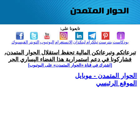
تابعونا على:
بودكاست
بنترست
تيلكرام
لينكدإن
الانستغرام
اليوتيوب
التويتر
الفيسبوك
تبرعاتكم وتبرعاتكن المالية تحفظ استقلال الحوار المتمدن،
فشاركونا في دعم استمرارية هذا الفضاء اليساري الحر
[اشترك في قناة ‫«الحوار المتمدن» على اليوتيوب]
الحوار المتمدن - موبايل
الموقع الرئيسي