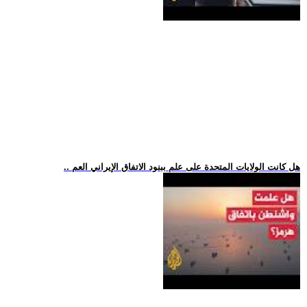
.. هل كانت الولايات المتحدة على علم ببنود الاتفاق الإيراني العم