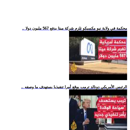
.. محكمة في ولاية نيو مكسيكو تلزم شركة ميتا بدفع 567 مليون دولا
.. الرئيس الأمريكي دونالد ترمب يوقع أمرا تنفيذيا يستهدف ما وصفه