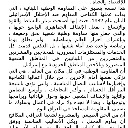
للإقتصاد والحياة .
هذا نفسه ينطبق على المقاومة الوطنية اللبنانية ، التي
بدأت عملها الكفاحي المقاوم ضد الإحتلال الإسرائيلي
للبنان عام 1982، حيث إنها أصبحت تمتاز بالنشاط والقوة
والإتساع ، بفعل الإلتفاف الجماهيري الواسع حولها ،
والذي جعل منها مقاومة وطنية شعبية بحق وحقيقة ،
وبإعتراف أحرار العالم ومناضليه ، ولم تطلق يوما
رصاصة واحدة ضد أبناء شعبها ، بل العكس قدمت كل
الخدمات والمستلزمات الضرورية للمحتاجين والمشردين
والمتضررين من اللبنانيين في المناطق الشعبية
المتضررة وبالأخص المناطق الحدودية مع إسرائيل .
أن المقاومة الوطنية في كل مكان من العالم ، هي التي
تزكي نفسها أمام الآخرين ، من خلال أعمالها الكفاحية
وإختيارها لأساليب النضال المناسبة ، والتي تؤدي بالنتيجة
الى أقل الخسائر ، وأكبر النجاحات ، وأوسع التضامن
والتأييد والإلتفاف الشعبي حولها وحول قياداتها وبرامجها
وتوجهاتها ، وهذا لا نجده ولا نراه في أعمال وسلوك ما
يسمى بالمقاومة المسلحة في العراق اليوم .
أن من الحق الطبيعي والمشروع لشعبنا العراقي المكافح
أن يقاوم المحتل ، وبكل الأساليب المناسبة ووفق
الظروف والإمكانيات المتاحة والمتيسرة له ،لأن هناك