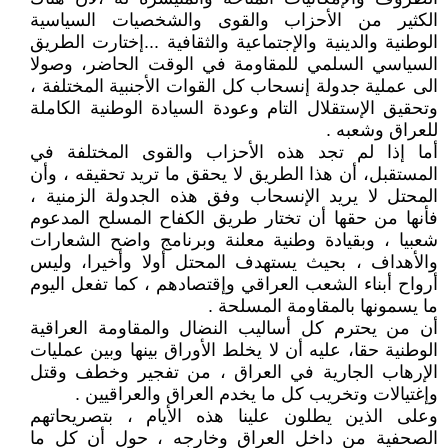
الكثير من الأحزاب والقوى والشخصيات السياسية
الوطنية والدينية والإجتماعية والثقافية ...إختارت الطريق
السياسي السلمي للمقاومة في الوقت الحاضر، وصولا
الى عملية جدولة إنسحاب كل القوات الأجنبية المختلفة ،
وتحقيق الإستقلال التام وعودة السيادة الوطنية الكاملة
للعراق وشعبه .
أما إذا لم تجد هذه الأحزاب والقوى المختلفة في
المستقبل، أن هذا الطريق لا يحقق ما تريد تحقيقه ، وأن
المحتل لا يريد الإنسحاب وفق هذه الجدولة الزمنية ،
فأنها من حقها أن تختار طريق الكفاح المسلح المدعوم
شعبيا ، وبقيادة وطنية معلنة وبرنامج واضح الشعارات
والأهداف ، بحيث يستهدف المحتل أولا وأخيرا، وليس
أرواح أبناء الشعب العراقي وإقتصادهم ، كما تفعل اليوم
ما يسمونها بالمقاومة المسلحة .
أن من يحترم كل أساليب النضال والمقاومة العراقية
الوطنية حقا، عليه أن لا يخلط الأوراق بينها وبين عمليات
الإرهاب الجارية في العراق ، من تفجير وخطف وقتل
وإغتيالات وتخريب كل ما يخدم العراق والعراقيين .
وعلى الذين يطلون علينا هذه الأيام ، بتصريحاتهم
الصحفية من داخل العراق وخارجه ، حول أن كل ما