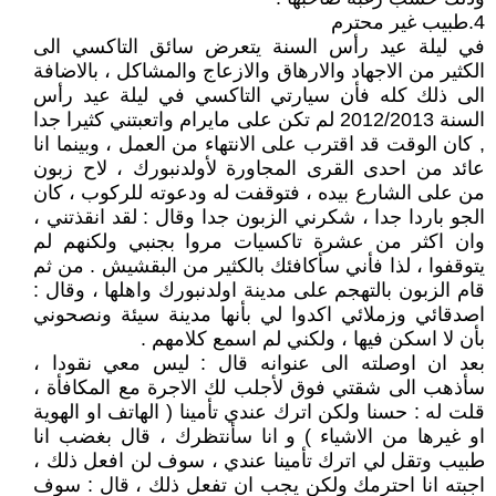
4.طبيب غير محترم
في ليلة عيد رأس السنة يتعرض سائق التاكسي الى
الكثير من الاجهاد والارهاق والازعاج والمشاكل ، بالاضافة
الى ذلك كله فأن سيارتي التاكسي في ليلة عيد رأس
السنة 2012/2013 لم تكن على مايرام واتعبتني كثيرا جدا
, كان الوقت قد اقترب على الانتهاء من العمل ، وبينما انا
عائد من احدى القرى المجاورة لأولدنبورك ، لاح زبون
من على الشارع بيده ، فتوقفت له ودعوته للركوب ، كان
الجو باردا جدا ، شكرني الزبون جدا وقال : لقد انقذتني ،
وان اكثر من عشرة تاكسيات مروا بجنبي ولكنهم لم
يتوقفوا ، لذا فأني سأكافئك بالكثير من البقشيش . من ثم
قام الزبون بالتهجم على مدينة اولدنبورك واهلها ، وقال :
اصدقائي وزملائي اكدوا لي بأنها مدينة سيئة ونصحوني
بأن لا اسكن فيها ، ولكني لم اسمع كلامهم .
بعد ان اوصلته الى عنوانه قال : ليس معي نقودا ،
سأذهب الى شقتي فوق لأجلب لك الاجرة مع المكافأة ،
قلت له : حسنا ولكن اترك عندي تأمينا ( الهاتف او الهوية
او غيرها من الاشياء ) و انا سأنتظرك ، قال بغضب انا
طبيب وتقل لي اترك تأمينا عندي ، سوف لن افعل ذلك ،
اجبته انا احترمك ولكن يجب ان تفعل ذلك ، قال : سوف