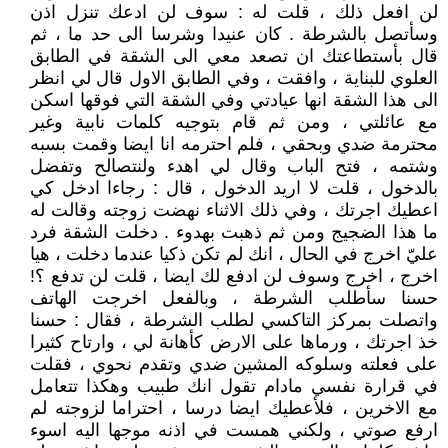
لن افعل ذلك ، قلت له : سوف لن ادعك تنزل اذن
وسأتصل بالشرطة . كان عنيدا وشرسا الى حد ما ، ثم
قال بأستطاعتك ان تصعد معي الى الشقة في الطابق
العلوي للبناية ، وافقت ، وفي الطابق الاول قال لي انظر
الى هذا الشقة انها عيادتي وفي الشقة التي فوقها اسكن
مع عائلتي ، ومن ثم قام بتوجيه كلمات نابية وغير
محترمة ضدي وبحقي ، فلم احترمه انا ايضا وقمت بسبه
وشتمه ، فتح الباب وقال لي اهدء ولنتصالح وتفضل
بالدخول ، قلت لا اريد الدخول ، قال : رجاءا ادخل كي
اعطيك اجرتك ، وفي ذلك الاثناء نهضت زوجته وقالت له
ما هذا الضجيج ومن ثم ذهبت بهدوء . دخلت الشقة فرد
عليّ اخرج في الحال ، انك لم تكن ذكيا عندما دخلت ، هيا
اخرج ، اخرج وسوف لن ادفع لك ايضا ، قلت لن تدفع ؟!
حسنا سأطلب الشرطة ، وبالفعل اخرجت الهاتف
واتصلت بمركز التاكسي لطلب الشرطة ، فقال : حسنا
خذ اجرتك ، ورماها على الارض كأهانة لي ، وارتاح كثيرا
على فعلته وسلوكه المشين ضدي وتقدم نحوي ، فقلت
في قرارة نفسي مادام تقول انك طبيب وهكذا تتعامل
مع الاخرين ، فلأعطيك ايضا درسا ، احتراما لزوجته لم
ارفع صوتي ، ولكني همست في اذنه موجها اليه اسوء