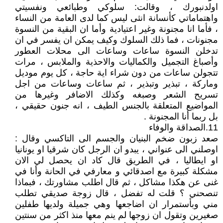
اولدنبورك ، وقالت: سلوكي وطبائعي ونفسيتي
واهتماماتي كأنسانة انثى ليس كما لدى العامة من النساء
، فأما انا مجنونة وغير اعتيادية وأما ان البقية من النسوة
مجنونات ، فما ذلك السلوك وكيف يمكن ان يفسر في ان
تدخلن النسوة ساعات وساعات الى محلات العطور
وأصباغ التجميل والكماليات والاحذية والملابس ، مرات
تتجولن ساعات من دون شراء اية حاجة ، كل يوم موديل
وماركة ، تبذير وتبذير ، ثم ساعات وساعات من اجل
تسريح الشعر وصبغه وكذلك الاضافر وغيرها من
المواضيع المتعلقة بالجنس الطيف ، انه جنون حقيقي ،
بل ربما أنا المجنونة .
11.الصداقة والوفاء
صعد زبون ضخم البنيان والجسم الى التاكسي وقال :
اوصلني الى عنواني ، يبدو ان الرجل كان شرقيا او يونانيا
او ايطاليا ، في الطريق قال كاد ان يحصل لي الان
مشكلة كبيرة مع اصدقائي و معارفي في الحانة وأنا في
غنى عن هكذا مشاكل ، ثم قال اطلب مشاورتك ، فبماذا
تنصحني ؟ قلت له تفضل ، قال زوجة صديقي تطلب
مني وبأستمرار ان اضاجعها وهي جميلة ولديها طفلين
صغيرين وتقول ان زوجها لم ينم معها منذ اكثر من سنتين