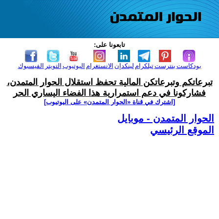
تابعونا على:
بودكاست
بنترست
تيلكرام
لينكدإن
الانستغرام
اليوتيوب
التويتر
الفيسبوك
تبرعاتكم وتبرعاتكن المالية تحفظ استقلال الحوار المتمدن،
فشاركونا في دعم استمرارية هذا الفضاء اليساري الحر
[اشترك في قناة ‫«الحوار المتمدن» على اليوتيوب]
الحوار المتمدن - موبايل
الموقع الرئيسي