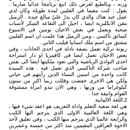
وزنه ، وبالطبع لغرض ذلك اتبع برنامجا غذائيا صارما .
يقول : كنت مقيما في الفلبين لمدة طويلة وكان لدي
عمل جيد هناك والذي كان يدرّ عليّ مبالغ جيدة . الزميل
يتقن الانكليزية ايضا ، احيل الى التقاعد المبكر لأسباب
صحية ويعمل في بعض الاحيان يومين في الاسبوع
كسائق تاكسي ، ومن الزميل هذا علمت ان اسم الفلبين
مشتق من اسم ملك اسبانيا فيليب الثاني .
زبونة تركية تعمل بصفة نادلة في احدى الحانات ، وفي
بعض الاحيان تعمل ايضا في كافيتريا او دار استراحة
احدى النوادي الرياضية والتي تعود ملكيتها ايضا الى نفس
صاحب شركة التاكسي الذي نعمل فيه . هذه السيدة
كانت واحدة من اسمن النساء الذين رأيتهم في حياتي
ولكن هي الاخرى خفضت وقللت ربما اكثر من ستون
كيلوغراما من وزنها ، وهي الان تبدو امرأة ممشوقة
القوام وانيقة جدا .
2.اللغة الالمانية
هي لغة صعبة التعلم واداة التعريف هو اعقد شيء فيها ،
وهي اللغة العالمية الاولى الذي يترجم اليها الكتب
والرابعة عالميا الذي يترجم منها الكتب ، وفي تعليق لأحد
الاخوة العراقين المقيمين منذ اكثر من خمسة وعشرين