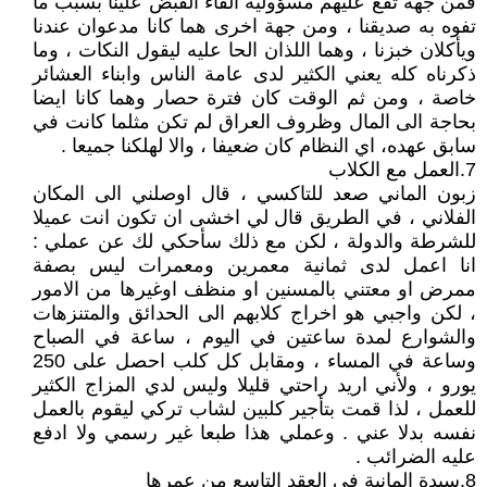
فمن جهة تقع عليهم مسؤولية القاء القبض علينا بسبب ما
تفوه به صديقنا ، ومن جهة اخرى هما كانا مدعوان عندنا
ويأكلان خبزنا ، وهما اللذان الحا عليه ليقول النكات ، وما
ذكرناه كله يعني الكثير لدى عامة الناس وابناء العشائر
خاصة ، ومن ثم الوقت كان فترة حصار وهما كانا ايضا
بحاجة الى المال وظروف العراق لم تكن مثلما كانت في
سابق عهده، اي النظام كان ضعيفا ، والا لهلكنا جميعا .
7.العمل مع الكلاب
زبون الماني صعد للتاكسي ، قال اوصلني الى المكان
الفلاني ، في الطريق قال لي اخشى ان تكون انت عميلا
للشرطة والدولة ، لكن مع ذلك سأحكي لك عن عملي :
انا اعمل لدى ثمانية معمرين ومعمرات ليس بصفة
ممرض او معتني بالمسنين او منظف اوغيرها من الامور
، لكن واجبي هو اخراج كلابهم الى الحدائق والمتنزهات
والشوارع لمدة ساعتين في اليوم ، ساعة في الصباح
وساعة في المساء ، ومقابل كل كلب احصل على 250
يورو ، ولأني اريد راحتي قليلا وليس لدي المزاج الكثير
للعمل ، لذا قمت بتأجير كلبين لشاب تركي ليقوم بالعمل
نفسه بدلا عني . وعملي هذا طبعا غير رسمي ولا ادفع
عليه الضرائب .
8.سيدة المانية في العقد التاسع من عمرها