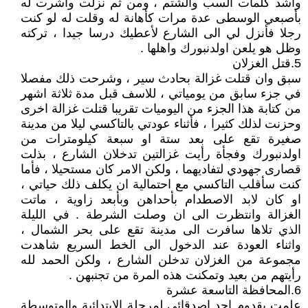
واشد كلمات السب والشتم ، ومن ثم نزلت واشرت له
بأصبعي الوسطى عدة مرات كأهانة له وقلت له لو كنت
رجلا فأنزل لي الى الشارع لأعطيك درسا جيدا ، تركته
وظل هو يلعن اولدنبورك واهلها .
5.قتل الغزلان
سبق وان قتلت غزالة بحادث سير ، وشرحت ذلك مفصلا
في جزء سابق من يومياتي ، للاسف قبل مدة ثلاثة اشهر
من كتابة هذا الجزء من اليوميات تقريبا قتلت غزالة اخرى
وحزنت لذلك كثيرا ، فأثناء عودتي بالتاكسي ليلا من مدينة
صغيرة تقع على بعد ستة او سبعة كيلومترات من
اولدنبورك وفجأة رأيت غزالتين تدخلان الشارع ، بذلت
قصارى جهودي لتفاديهما ، ولكن الامر كان مستحيلا ، فأما
كنت سأقلب التاكسي مع احتمالية ان يكلف ذلك حياتي ،
او كان لابد الاصطدام بأحداهن وبأبعد زاوية ، ماتت
الغزالة وانتظرت الى ان وصلت الشرطة . في الليلة
الذي تلاها سافرت الى مدينة تقع على بحر الشمال ،
واثناء العودة عند الدخول الى الخط السريع شاهدت
مجموعة من الغزلان تدخلن الشارع ، ولكن الحمد لله
رأيتهم من بعيد وتمكنت هذه المرة من تجنبهن .
6.المحافظة التاسعة عشرة
علمت بقدوم احد اصدقائي لمرحلة الابتدائية والمتوسطة