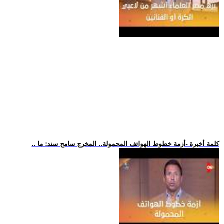
.. كلمة أخيرة -أزمة خطوط الهواتف المحمولة.. المخرج سامح سند: ما