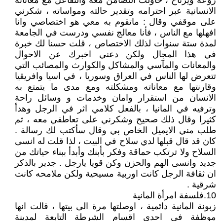
روعه ويرتاح ، حاولت التضامن معه والتفاعل مع معاناته
الانسانية عبر احترامه وتقدير حالته ومواساته ، شكرني
على موقفي وقال : ماتقوم به معي هو اختصاصي وانا
افهلها مع الناس ، فأنا معالج نفسي ودرست في الجامعة
لمدة ستة سنوات لذلك الاختصاص ، قلت حسنا لك خبرة
في هذا المجال ولكن دعني اخبرك عن الاحوال
والمعانات والمآسي والمشاكل والكوارث والمصائب التي
تتعرض لها الناس في العراق وسوريا ، في اسيا وافريقيا
وقارنتها مع معاناته ومشكلته ومع مدى ما يتمتع به
الانسان من استقرار وامان وخدمات و وسائل راحة
وترفيه في المانيا ، بالفعل كلامي اثر في الرجل وهدأ
كثيرا وقال ذلك صحيح وشكرني على تعاطفي معه ، ثم
طلب مني الايميل الخاص بي وقال سأكتب لك رسالة .
كان قد قال قبلها لدي سلاح في البيت ، لذا قلت له انسى
السلاح ولا ترتكب حماقة وفكر بأبنك وأبدأ ببناء حياتك من
جديد وانسى الهم والحزن وكن قويا يارجل . جدير بالذكر
ان ثقافة الرجل كانت اوربية مسيحية ولكن ملامحه كانت
شرقية .
10.فلسفة امرأة المانية
زبونة المانية دائمية ، اوصلتها مرة الى بيتها ، قالت انها
موظفة في احدى اقسام الشرطة التابعة لمدينة