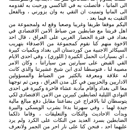
الى المانيا ، فأتصلت به في التاكسي ورحبت به لقدومه
الى المانيا وتمنيت ان التقي به وان يزورني ، وبالفعل
التقيت به فيما بعد .
اليكم موقفا طريفا وغريبا وصعبا وقع له ولمجموعة من
اهل قريتنا مع ضابطين من ضباط الامن الاقتصادي في
بغداد في فترة الحصار الغربي على العراق ، قال احد
الاخوة منهم كنا نقوم كمجموعة من الاصدقاء بتهريب
السيكائر الاجنبية من كوردستان الى بغداد وبكميات كبيرة
، اي بسيارات الحمل الكبيرة ( اللوري) ، وفي احدى الايام
القي القبض على سيارتين من سياراتنا ، وكان الامر
مصيبة لنا ، فتوسطنا لدى ابن شيخ عشيرتنا والذي كانت
له علاقة ومعرفة بالكثير من الضباط والمسؤولين
الاداريين والحزبيين في كل مدن العراق ، ومن ثم توجهنا
معا الى بغداد وأقام مأدبة عشاء فاخرة وكبيرة في احدى
النوادي الليلية لضابطين كبيرين من الامن الاقتصادي لكي
يتوسطان لنا بالافراج عن بضاعنتا مقابل دفع مبالغ مالية
جيدة لهما ، وفي سهرتنا بدءا بشرب الويسكي والبيرة
وبدأت الاحاديث والنكات والتعليقات ، وقاما ذلكما
الضابطين بسرد العديد من النكات على الكرد ولم يرد
عليهما احد ، فنحن كنا على نار احر من الجمر ولانعرف