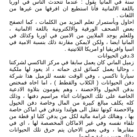
سنة في المانيا يقول : عندما تتحدث الناس في اوربا
باللغة الالمانية فأنا استطيع ان افرقها من غيرها من
اللغات .
احاول وبأستمرار تعلم المزيد من الكلمات ، كما اتصفح
بعض الصحف الورقية والالكترونية باللغة الالمانية ،
وللعلم يوجد الملايين من الامين في اوربا وكذلك في
المانيا ايضا ، ولكن لايمكن مقارنة ذلك بنسبة الامية في
اسيا وافريقيا او امريكا اللاتينية .
3.دفن الحيوانات
زميل الماني كان يعمل سابقا في مركز التاكسي لشركتنا
، وحاليا يعمل كسائق لدى حماته ، اذ يعود لها ملكية
سيارتا تاكسي ، وفي الوقت نفسه للزميل هذا شركة
دفن الحيوانات ( الكلاب والقطط ) ، اما اخاه فمختص
بدفن الخيول والاحصنة ، وهم يقومون بتلاوة الادعية
الخاصة على تلك الحيوانات اثناء مراسيم دفنها ، وذلك
كله يكلف مبالغ كبيرة من المال وخاصة دفن الخيول
والاحصنة كونها تنقل الى هولندا وتدفن في اماكن خاصة
بها ، وهنالك غرامة مالية لكل من يدفن كلبا او قطة من
تلقاء نفسه وفي غير الاماكان المخصصة لها ، اي في
مقابرها ، وفي بعض الاحيان يتم حرق تلك الحيوانات
وذلك حسب رغبة صاحبها .