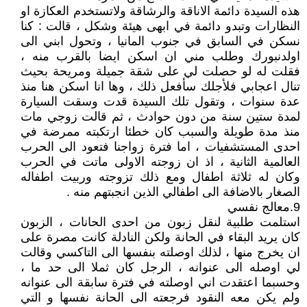
هذه السيدة دائمة الاناقة والرشاقة ولاتستخدم العكازة او
النظارات وتبدو دائمة في ابهى هيئة وشكل ، قالت : كنا
نسكن في السابق في جنوب المانيا ، وتحول ابني الى
اولدنبورك وطلب مني ان اسكن ايضا بالقرب منه ،
فقلت له لو حصلت لي على شقة جميلة ومريحة بحيث
تنال اعجابي فلأجلك سأفعل ذلك ، وها انا اسكن هنا منذ
عدة سنوات ، وتقول تلك السيدة قدت وسقت السيارة
لمدة ستين سنة من دون حوادث ، ثم قالت زوجي مات
منذ مدة طويلة والسبب كان خطئا ارتكبته ممرضة في
احدى المستشفيات ، اما فترة زواجنا فتعود الى الحرب
العالمية الثانية ، اذ ان زوجته الاولى ماتت في الحرب
وكان له ثلاثة اطفال ومع ذلك تزوجته وربيت اطفاله
الصغار بالاضافة الى اطفالي الذين انجبتهم منه .
9.معالج نفسي
استلمت طلبية لنقل زبون من احدى الحانات ، الزبون
كان يريد البقاء في الحانة ولكن النادلة كانت مصرة على
ان يخرج منها ، لذلك اوصلته بنفسها الى التاكسي وقالت
لي اوصله الى عنوانه ، الرجل كان ثملا الى حد ما ،
وحسبما اعتقدت اني اوصلته في فترة سابقة الى عنوانه
ولم يكن معه النقود فرجعته الى الحانة نفسها و التي