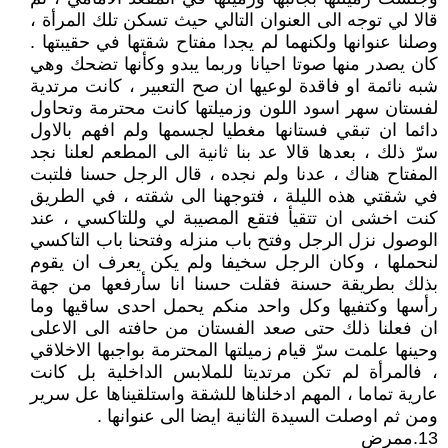
قالا لي توجه الى العنوان التالي حيث تسكن تلك المرأة ،
وصلنا عنوانها ولكنهما لم يجدا مفتاح شقتها في حقيبتها .
كان يصدر منها صوتا احيانا وربما يبدو وكأنها تضحك وهي
شبه نائمة او فاقدة لوعيها ان صح التعبير ، كانت مرتدية
لفستان سهر اسود اللون وزميلتها كانت محترمة وتحاول
دائما ان تبقي فستانها مغطيا لجسمها ولم افهم بالاول
سرّ ذلك ، بعدها قالا عد بنا ثانية الى المطعم لعلنا نجد
المفتاح هناك ، عدنا ولم نجده ، قال الرجل حسنا فلتبت
في شقتي هذه الليلة ، فتوجهنا الى شقته ، في الطريق
كنت اخشى ان تتقيأ فتقع المصيبة لي وللتاكسي ، عند
الوصول نزل الرجل وفتح باب منزله وفتحنا باب التاكسي
لنحملها ، وكان الرجل سخيفا ولم يكن يعرف ان يقوم
بذلك بطريقة حسنة فقلت حسنا انا سأرفعها من جهة
رأسها وكتفيها وكل واحد منكم يحمل احدى ساقيها وما
ان فعلنا ذلك حتى صعد الفستان من حافته الى الاعلى
وحينها علمت سرّ قيام زميلتها المحترمة بواجبها الاخلاقي
، فالمرأة لم تكن مرتديتا للملابس الداخلية بل كانت
عارية تماما ، المهم ادخلناها للشقة واستلقيناها عل سرير
ومن ثم اوصلت السيدة الثانية ايضا الى عنوانها .
13.ممرض