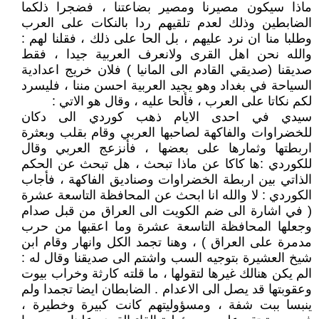
ماذا سيكون مصيرنا ومصير بضاعتنا ، فضجرا ذلكما
الضابطين وذلك لعدم تلقيهم ردا بالنكات على العرب
وطلبا منا ان نرد عليهم ، بل الحا على ذلك ، فقلنا لهم :
والله نحن اهل القرى ولانعرف العربية جيدا ، فقط
صديقنا (صديقي القادم الى المانيا ) فلان خريج اعدادية
السياحة في بغداد وهو يجيد العربية احسن مننا ، فليسرد
لكم نكاتا على العرب ، فألحا عليه ، وقال هو الاتي :
سيدي في احدى الايام ذهب كوردي الى دكان
للخضراوات والفاكهة لصاحبها العربي وقام بقلب وبعثرة
اربطتها وثمارها على بعضها ، فأنزعج العربي وقال
للكوردي :ها كاكا عن ماذا تبحث ، هل تبحث عن الحكم
الذاتي بين اربطة الخضراوات وصناديق الفاكهة ، فأجاب
الكوردي : لا والله انا ابحث عن المحافظة التاسعة عشرة
( في اشارة الى ضم الكويت الى العراق من قبل صدام
وجعلها المحافظة التاسعة عشرة وما اعقبها من حرب
مدمرة على العراق ) ، وهنا تجمد الكل وانهار وقام ابن
شيخ العشيرة بتوجيه السب واشتم الى صديقنا وقال له :
الم يكن هنالك غيرها لتقولها ، ما قلته كارثة وخراب بيوت
وعقوبتها قد يصل الى الاعدام . الضابطان ايضا تجمدا ولم
ينبسا ببت شفة ، ومسؤوليتهم كانت كبيرة وخطيرة ،