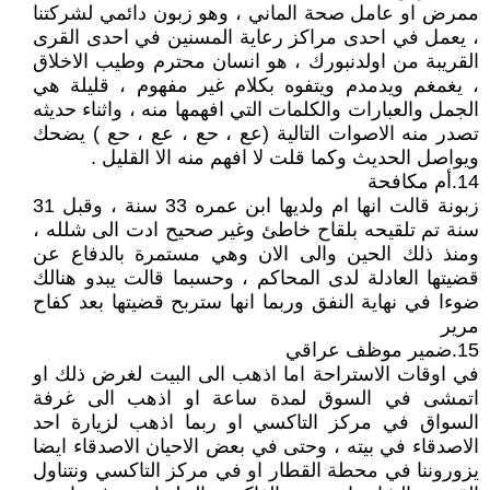
ممرض او عامل صحة الماني ، وهو زبون دائمي لشركتنا
، يعمل في احدى مراكز رعاية المسنين في احدى القرى
القريبة من اولدنبورك ، هو انسان محترم وطيب الاخلاق
، يغمغم ويدمدم ويتفوه بكلام غير مفهوم ، قليلة هي
الجمل والعبارات والكلمات التي افهمها منه ، واثناء حديثه
تصدر منه الاصوات التالية (عع ، حع ، عع ، حع ) يضحك
ويواصل الحديث وكما قلت لا افهم منه الا القليل .
14.أم مكافحة
زبونة قالت انها ام ولديها ابن عمره 33 سنة ، وقبل 31
سنة تم تلقيحه بلقاح خاطئ وغير صحيح ادت الى شلله ،
ومنذ ذلك الحين والى الان وهي مستمرة بالدفاع عن
قضيتها العادلة لدى المحاكم ، وحسبما قالت يبدو هنالك
ضوءا في نهاية النفق وربما انها ستربح قضيتها بعد كفاح
مرير
15.ضمير موظف عراقي
في اوقات الاستراحة اما اذهب الى البيت لغرض ذلك او
اتمشى في السوق لمدة ساعة او اذهب الى غرفة
السواق في مركز التاكسي او ربما اذهب لزيارة احد
الاصدقاء في بيته ، وحتى في بعض الاحيان الاصدقاء ايضا
يزوروننا في محطة القطار او في مركز التاكسي ونتناول