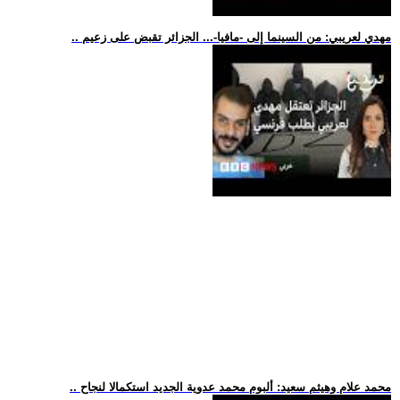
.. مهدي لعريبي: من السينما إلى -مافيا-... الجزائر تقبض على زعيم
.. محمد علام وهيثم سعيد: ألبوم محمد عدوية الجديد استكمالا لنجاح