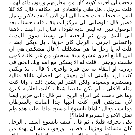
دفعت لي اجرته كونه كان من معارفهم وزبون دائم لهم ،
قلت للرجل : هل ظني واعتقادي في مكانه ، قال: كلا كلا
ليس صحيحا ، قلت حسنا الى اين الان ؟ بعد تفكير وتأمل
قصير قال : اوصلني الى مركز المدينة ، قلت حسنا ، بعد
الوصول تبين انه ليس لديه نقودا ، فقال الى البنك ، ذهبنا
الى البنك ومن ثم ارجعته الى وسط سوق المدينة
واعطاني اجرتي . الرجل كان حزينا ، بل وبكى ايضا ،
قلت له يا رجل ما هي مشكلتك ؟ قال مشكلتي هي ان
ابني البالغ احدى عشرة سنة سيعيش من غير عائلة كوني
طلقت زوجتي ، قلت له الا يسكن مع امه ولك الحق في
زيارته او اللقاء به بين فترة واخرى ؟ قال : بلا ولكني
كنت اريد واتمنى له ان يعيش في احضان عائلة مثالية
ومستقرة وسعيدة ولكن القدر لم يشئ ذلك ، وانا كنت
مثله الاعلى ، لم يكن ينقصنا شيئا ، كانت احلامه كبيرة
وها هي ذهبت في ادراج الريح ، ثم قال : اني حزين ايضا
لأن صديقتي التي كنت احبها جدا اصابت بالسرطان
وماتت ، وقال : لماذا يايسوع المسيح لماذا قتلت هذه ولم
تقتل الاخرى الشريرة لماذا؟!
بكى بحرقة قليلا ، ثم قال آسف يايسوع آسف . الرجل
كان متشائما وخزينا ، فطلبت ورجوت منه ان يهدء من