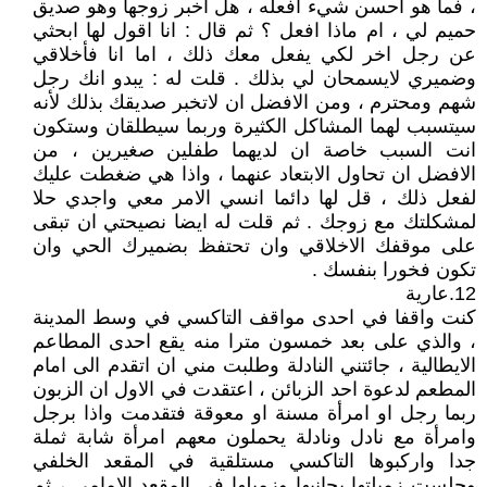
، فما هو احسن شيء افعله ، هل اخبر زوجها وهو صديق
حميم لي ، ام ماذا افعل ؟ ثم قال : انا اقول لها ابحثي
عن رجل اخر لكي يفعل معك ذلك ، اما انا فأخلاقي
وضميري لايسمحان لي بذلك . قلت له : يبدو انك رجل
شهم ومحترم ، ومن الافضل ان لاتخبر صديقك بذلك لأنه
سيتسبب لهما المشاكل الكثيرة وربما سيطلقان وستكون
انت السبب خاصة ان لديهما طفلين صغيرين ، من
الافضل ان تحاول الابتعاد عنهما ، واذا هي ضغطت عليك
لفعل ذلك ، قل لها دائما انسي الامر معي واجدي حلا
لمشكلتك مع زوجك . ثم قلت له ايضا نصيحتي ان تبقى
على موقفك الاخلاقي وان تحتفظ بضميرك الحي وان
تكون فخورا بنفسك .
12.عارية
كنت واقفا في احدى مواقف التاكسي في وسط المدينة
، والذي على بعد خمسون مترا منه يقع احدى المطاعم
الايطالية ، جائتني النادلة وطلبت مني ان اتقدم الى امام
المطعم لدعوة احد الزبائن ، اعتقدت في الاول ان الزبون
ربما رجل او امرأة مسنة او معوقة فتقدمت واذا برجل
وامرأة مع نادل ونادلة يحملون معهم امرأة شابة ثملة
جدا واركبوها التاكسي مستلقية في المقعد الخلفي
وجلست زميلتها بجانبها وزميلها في المقعد الامامي ، ثم