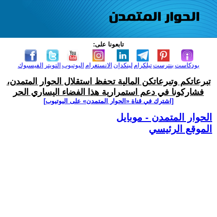
تابعونا على:
بودكاست
بنترست
تيلكرام
لينكدإن
الانستغرام
اليوتيوب
التويتر
الفيسبوك
تبرعاتكم وتبرعاتكن المالية تحفظ استقلال الحوار المتمدن،
فشاركونا في دعم استمرارية هذا الفضاء اليساري الحر
[اشترك في قناة ‫«الحوار المتمدن» على اليوتيوب]
الحوار المتمدن - موبايل
الموقع الرئيسي