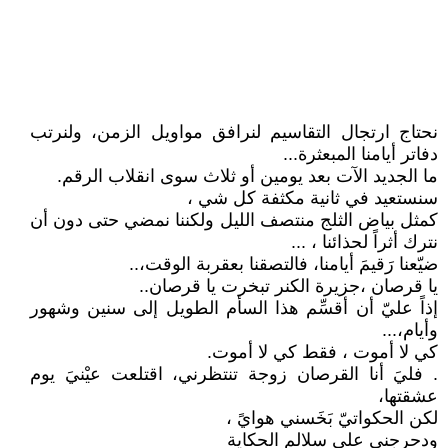
نحتاج ارتجال التقاسيم لنرافق مواويل الزمن، ولنرتب
دفاتر أيامنا المبعثرة...
ما الجديد الآت بعد يومين أو ثلاث سوى انقلاب الرقم.
سنستعيد في ثانية مكثفة كل شي ،
كمثل بياض الثلج منتصف الليل ولكننا نمضي حتى دون أن
نترك أثراً لحذائنا ، ...
ضيّعنا رَقيمَ أيامنا، فالتصقنا بعقربة الوقت،..
يا قرصان ،جزيرة الكنر تبخرت يا قرصان..
إذاً عليّ أن أقسِّم هذا السأم الطويل إلى سنين وشهور
وأيام،...
كي لا أموت ، فقط كي لا أموت.
. فليَ أنا القرصان زوجة تنتظرني، اقتلعت عيْنيَ يوم
عشقتها،
لكن الحكواتيّ بَخَسني هوايً ،
ودحرجني على سلالم الحكاية