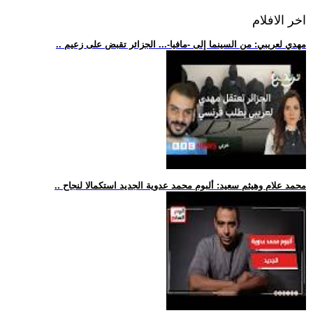
اخر الافلام
.. مهدي لعريبي: من السينما إلى -مافيا-... الجزائر تقبض على زعيم
.. محمد علام وهيثم سعيد: ألبوم محمد عدوية الجديد استكمالا لنجاح