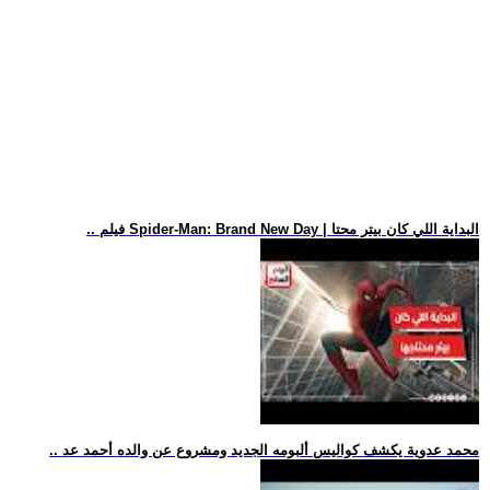
.. فيلم Spider-Man: Brand New Day | البداية اللي كان بيتر محتا
.. محمد عدوية يكشف كواليس ألبومه الجديد ومشروع عن والده أحمد عد