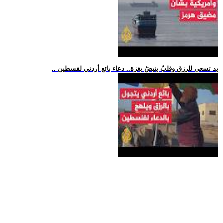
.. يد تسعى للرزق وقلبٌ ينبضُ بغزة.. دعاء بائع أردني لفسطين