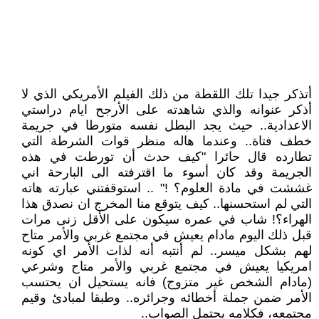
أتذكر جيدا تلك اللقطة من ذلك الفيلم الأمريكي الذي لا
أذكر عنوانه والذي شاهدته على الأرجح ايام دراستي
الاعدادية.. حيث يجد البطل نفسه متورطا في جريمة
خطف فتاة.. وعندما هاله منظر قوات الشرطة التي
تطارده قال حائرا "كيف حدث أن تورطت في هذه
الجريمة وقد كان أسوء ما اقترفته الى البارحة اني
غششت في مادة العلوم؟ !" .. استوقفتني عبارته هاته
التي لم استحسنها.. كيف يتوقع منا المخرج ان نصدق هذا
الهراء؟! شاب في عمره سيكون على الأقل زنى مرات
قبل ذلك اليوم مادام يعيش في مجتمع غربي والأمر متاح
لهم بشكل ميسر.. لم أنتبه أنه لذات الأمر اي كونه
امريكيا يعيش في مجتمع غربي والأمر متاح وشرعي
(مادام الشخص غير متزوج) فانه يستحيل ان يحتسب
الأمر ضمن جملة أخطائه وجرائره.. وطبقا لمبادئ وقيم
مجتمعه، فكلامه يحتمل الصواب..