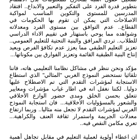
بتطوير قدرة الفرد على التفكير والتعبير والابداع.. افتقاد
المدرسين للمستوى والتكوين المناسب لمواكبة
الاصلاحات التي يمكن ان تقوم بها الحكومات في
القطاع.. عدم التوافق بين مستوى الفرد ومعدلاته
وشواهده مما يوحي باستهتار في تقييم الاداء الدراسي
للطلاب.. تردي المرافق والبنية التحتية للتعليم العمومي..
تعزيز التعليم الطبقي مما يعزز عدم تكافؤ الفرص ويعيد
إنتاج البنية الطبقية القائمة وتعزيز الفوارق بين مكوناتها...
مؤكد ونحن ننظر في مشاكل نظامنا التعليمي هاته، فاننا
تلقائيا نستحضر النموذج الغربي "المثالي" الذي استطاع
الاستجابة لمؤشرات التقدم التي تم الاصطلاح عليها
دوليا.. لكننا نغفل انه في اطار غياب مؤشرات ومعايير
تتعلق بحسن الخلق ومدى حضور الوازع الأخلاقي
والشعور بالمسؤوليات الأخلاقية... فان استجابة النموذج
الغربي لمؤشرات التقدم لا تجعل منه مثاليا.. وربما ارتفاع
معدلات الجريمة واستمرار ثقافة العنف والكراهية...
تعري مكامن النقص فيه..
ان اعطاء أولوية لعملية التعليم في مقابل تجاهل أهمية