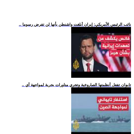
.. نائب الرئيس الأمريكي: إيران أبلغت واشنطن بأنها لن تفرض رسوما
.. تايوان تفعل أنظمتها الصاروخية وتجري مناورات بحرية لمواجهة أي