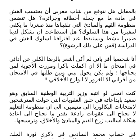
بالمقابل هل نتوقع من شاب مغربي أن يحتسب الغش
في مادة ما مع جملة أخطائه وجرائره؟ هل تتضمن
منظومة القيم والمبادئ التي تلقيناها منذ صغرنا ما يكفي
لتنفيرنا من هذا السلوك؟ هل استطاعت ان تشكل لدينا
ضميرا ينشط ويستيقظ عند اقترافنا لسلوك الغش في
الدراسة (قس على ذلك الرشوة)؟
أنا شخصيا أقر باني لم أكن أشعر بالرضا الكلي عن أدائي
في امتحان ما الا ان اكملت باكرا ومررت الأجوبة لمن
يحتاجها ! ولم يكن يحول بيني وبين طلبها في الامتحان
من أقراني الا الغرور لا الوازع الأخلاقي !!
كنت اتمنى لو انتبه وزير التربية الوطنية السابق وهو
سعيد بابداعاته في خلق العقوبات التي حولت المترشحين
لامتحانات البكالوريا الى متهمين، الى ان منظومة التعليم
لا تحتاج الى عقوبات رادعة بقدر ما تحتاج الى اعادة
هيكلة أساليب زرع القيم والمبادئ والأخلاق، وترسيخها..
في خطاب محمد السادس في ذكرى ثورة الملك