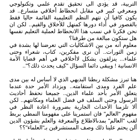
التربية، قد يؤدي الى تحقيق تقدم علمي وتكنولوجي
ومعرفي كبير في مقابل انحطاط أخلاقي متسارع.. قد
يكون كافيا أن نتهم النظم التعليمية القائمة حاليا فقط
بالقصور في أداء دورها كمنهل للأخلاق والقيم.. لكن ان
نحن فكرنا في نسب هذا الانحطاط لعملية التعليم نفسها
هل ستكون مبالغة من طرفنا؟
معلوم أنه من بين الاشكاليات التي تعرضنا لها بشدة في
زمن الثورات.. أن نرى مفكرين، كتاب، شعراء وحتى
علماء... ينزلقون بشكل لاأخلاقي في أهم قضايا الأمة
الانسانية ! ويبقى دائما السؤال "كيف يحدث ذلك؟"..
هنا تبرز مشكلة ربطنا البديهي الذي لا أساس له بين مدى
علم الفرد ومدى استقامته.. ويزداد الأمر حدة عندما
يتعلق الأمر بأحد علماء الدين.. جميعنا نحفظ أحاديث
الرسول وحتى السلف في فضل العلماء ومكانتهم.. لكن
ألا تلزمنا الأحداث الجارية بضرورة اعادة النظر في
مفهوم "العالم" فان استمرينا على مفهومنا النمطي بربط
لقب "العالم" بمدىالاطلاع والمعرفة والعلم بشؤون الدين
ألن يحتم علينا ذلك وصف المستشرقين بـ"العلماء"؟؟