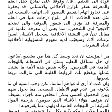
عودة الى التعليم.. فان وقوفنا على نماذج لأهل العلم
والمعرفة تفتقر للوازع الأخلاقي والانساني، قد يحفزنا
على تجاوز اتهام التعليم بالقصور الى اتهامه بالتسبب في
مثل هذه الحالات، اذ ان بلوغ درجات عليا في العلم
والمعرفة قد يؤدي الى شعور بالفوقية والى تضخم
"الايجو" لدى الشخص.. مما يعني أن معرفة علمية في
مقابل تدنٍّ في التنشئة الاخلاقية سيجعل الانسان اسيرا
لرغبات الانا، وسيغيّب لديه مفهوم المسؤولية الأخلاقية
اتجاه البشرية...
من المؤسف ان نجد وسط كل هذا من يعتقدون/يدّعون
ان حل مشاكل التعليم يتمثل في الاستعانة باللهجات
العامية في التدريس.. وكأنه ينقص هذه الأمة ما يشتت
شملها ويقطع تلك الروابط القليلة التي مازالت تربط
شعوبها..
وان كنت لا أرى لدعواهم أساسا، لكن وجب التنبيه ان ما
يدّعونه من عدم فهم الأطفال للفصحى مما يحول بينهم
وبين التحصيل العلمي يمكن التخلص منه باجراء بسيط..
ان يتوقف هؤلاء الأغبياء الذي يقومون بترجمة المواد
المرئية الى اللهجات العامية لدولهم، عما يقترفونه !
فالمسلسلات المكسيكية بكل ما تتضمنه من فسوق