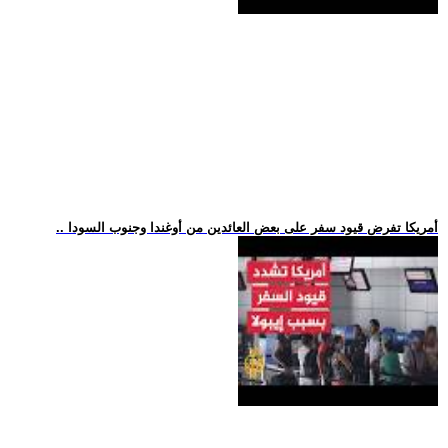
.. أمريكا تفرض قيود سفر على بعض العائدين من أوغندا وجنوب السودا