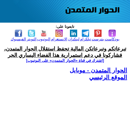
تابعونا على:
بودكاست
بنترست
تيلكرام
لينكدإن
الانستغرام
اليوتيوب
التويتر
الفيسبوك
تبرعاتكم وتبرعاتكن المالية تحفظ استقلال الحوار المتمدن،
فشاركونا في دعم استمرارية هذا الفضاء اليساري الحر
[اشترك في قناة ‫«الحوار المتمدن» على اليوتيوب]
الحوار المتمدن - موبايل
الموقع الرئيسي