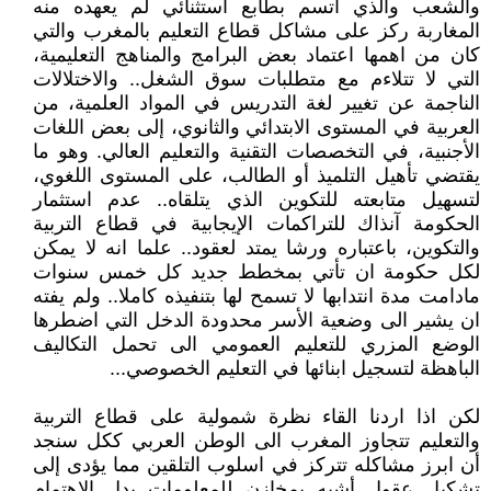
والشعب والذي اتسم بطابع استثنائي لم يعهده منه
المغاربة ركز على مشاكل قطاع التعليم بالمغرب والتي
كان من اهمها اعتماد بعض البرامج والمناهج التعليمية،
التي لا تتلاءم مع متطلبات سوق الشغل.. والاختلالات
الناجمة عن تغيير لغة التدريس في المواد العلمية، من
العربية في المستوى الابتدائي والثانوي، إلى بعض اللغات
الأجنبية، في التخصصات التقنية والتعليم العالي. وهو ما
يقتضي تأهيل التلميذ أو الطالب، على المستوى اللغوي،
لتسهيل متابعته للتكوين الذي يتلقاه.. عدم استثمار
الحكومة آنذاك للتراكمات الإيجابية في قطاع التربية
والتكوين، باعتباره ورشا يمتد لعقود.. علما انه لا يمكن
لكل حكومة ان تأتي بمخطط جديد كل خمس سنوات
مادامت مدة انتدابها لا تسمح لها بتنفيذه كاملا.. ولم يفته
ان يشير الى وضعية الأسر محدودة الدخل التي اضطرها
الوضع المزري للتعليم العمومي الى تحمل التكاليف
الباهظة لتسجيل ابنائها في التعليم الخصوصي...
لكن اذا اردنا القاء نظرة شمولية على قطاع التربية
والتعليم تتجاوز المغرب الى الوطن العربي ككل سنجد
أن ابرز مشاكله تتركز في اسلوب التلقين مما يؤدى إلى
تشكيل عقول أشبه بمخازن للمعلومات بدل الاهتمام