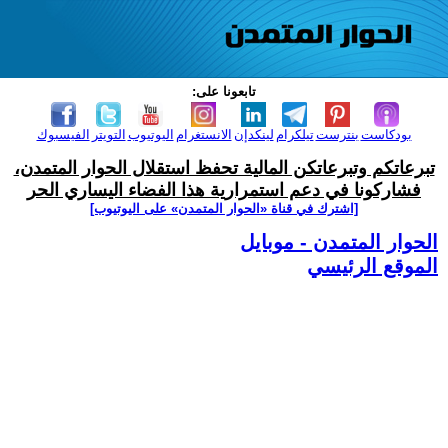
تابعونا على:
بودكاست
بنترست
تيلكرام
لينكدإن
الانستغرام
اليوتيوب
التويتر
الفيسبوك
تبرعاتكم وتبرعاتكن المالية تحفظ استقلال الحوار المتمدن،
فشاركونا في دعم استمرارية هذا الفضاء اليساري الحر
[اشترك في قناة ‫«الحوار المتمدن» على اليوتيوب]
الحوار المتمدن - موبايل
الموقع الرئيسي