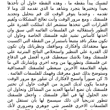
لنفسك يبدأ بنقطه ما ، وهذه النقطة حاول أن تأخذها
بعيداً وتختبرها بتجرد وشاهد ما الذي تقدمه لك وما لا
تقدمه ، وعندما يتوفر الوقت لك قم بتحليل وتجديد
فلسفتك ، ومع مرور الوقت وآنت تعالج المشكلات وتُقيم
القرارات التي تتخذها ستشعر انك امتلكت القدرة علي
التطور باستقلاليه عن الفلسفات القائمه التي سبق وان
أخذتها كأساس تشيد عليه فلسفتك الخاصة وحاول ان
تكون مفكر ناقد متتبعاً باستمرار من النقطة التي اكتسبت
منها معتقداتك وأفكارك ومواقفك ونظرياتك وان تكون
لك القدرة علي التنظير واستخلاص النتائج المترتبة علي
فلسفتك وهذا بلاشك سيعطيك قدره أفضل في الدفاع
عن فلسفتك وتطوريها من وجه اخري وبإشارتك الي ما
يقوله الفلاسفة الآخرين سيعطي لفلسفتك المصداقية
وستوضح بذلك عمق معرفتك وفهمك للفلسفات القائمة .
5: كن صبوراً واسمح لأفكارك أن تتبلور مع مرور الوقت
وعندما يكون لديك المزيد من الوقت حاول ان تختبر
فلسفتك بأن تضع أمامها العديد من المشاكل وتحاول ان
تجد الحلول لها في أطار فلسفتك ، واجعل فلسفتك
تتطور تدريجياً لان ذلك سيسمح لها بأن تستقل عن
الفلسفات الاخري فلصبر شي جوهري وضروري لأنك