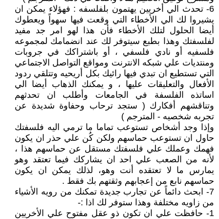
6- تحدث الي أخريين يهتمون بلفلسفه : فهؤلاء يمكن ان
يشيروا لك الي الأخطاء التي وقعت فيها سهواً ويعطوك
أيضا الحلول لتلك الأخطاء فأن هذا لهو امر جد مفيد
لفلسفتك وهذا بطبع سيتوفر لك عند انضمامك لمجموعه
فلسفيه أو نادي فلسفي ، أو باشتراكك في جروبات
ومنتديات علي شبكه الانترنت ومواقع التواصل الاجتماعي
التي تستطيع ان تبدي فيها رائيك بكل أريحيه وتتلقي ردود
الأفعال والتعليقات عليها ، و يمكنك الذهاب أيضا الي
اساتذه الفلسفة في الجامعات وأطلب ان تحدثهم
وتناقشهم أفكارك ( ستجد ترحاب وحفاوة شديدة عن
تجربه شخصيه - المترجم )
وإذا وجد أشخاص تستوعب تماما ما ترمي اليه فلسفتك
حاول ان تستوعب حماسهم ولكن كُن علي حذر ان يكون
فهمك وعملك علي فلسفتك مستقل عن حماسهم هذا ،
لأنه من الصعب علي احد ان يشاركك فيما تعتقد وهو
يمارس ما لا تعتقده أنت وهو، لذلك يمكن ان يكون
حماسهم نابع من إعجابهم وثقتهم بك فقط .
7- ابحث دائماً عن تجارب جديدة تمكنك من رويه الأشياء
من زاويه مختلفة وهذا ستوفر لك اذا :-
1- حافظت علي ان تكون ذو عقل مفتوح علي الأخريين