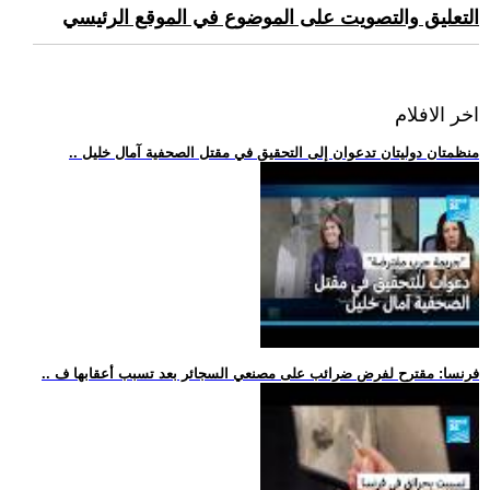
التعليق والتصويت على الموضوع في الموقع الرئيسي
اخر الافلام
.. منظمتان دوليتان تدعوان إلى التحقيق في مقتل الصحفية آمال خليل
.. فرنسا: مقترح لفرض ضرائب على مصنعي السجائر بعد تسبب أعقابها ف