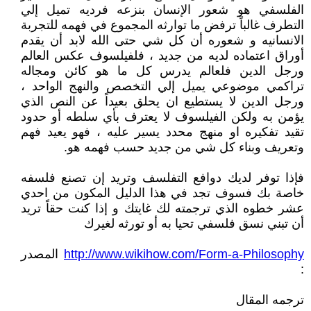
الفلسفي هو شعور الإنسان بنزعه فرديه تميل إلي
التطرف غالباً ترفض ما توارثه المجموع في فهمه للتجربة
الانسانيه و شعوره أن كل شي حتى الله لابد أن يقدم
أوراق اعتماده لديه من جديد ، فلفيلسوف عكس العالم
ورجل الدين فلعالم يدرس كل ما هو كائن ومجاله
تراكمي موضوعي يميل إلي التخصص والنهج الواحد ،
ورجل الدين لا يستطيع ان يحلق بعيداً عن النص الذي
يؤمن به ولكن الفيلسوف لا يعترف بأي سلطه أو حدود
تقيد تفكيره او منهج محدد يسير عليه ، فهو يعيد فهم
وتعريف وبناء كل شي من جديد حسب فهمه هو.
فإذا توفر لديك دوافع التفلسف وتريد إن تصنع فلسفه
خاصة بك فسوف تجد في هذا الدليل المكون من احدي
عشر خطوه الذي ترجمته لك غايتك و إذا كنت حقاً تريد
أن تبني نسق فلسفي تحيا به أو تورثه لغيرك
http://www.wikihow.com/Form-a-Philosophy
المصدر
:
ترجمه المقال