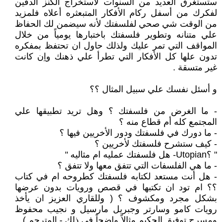
ستستغرق العديد من السنوات لاستخراج الكنز الدفين
لفكرك من أسفل ركام الأفكار المتبعثره أعلاه فلمزيد
من الوقت شي صحي لفلسفتك لأنه سيضمن لك الحفاظ
علي متنانه وتطوير فلسفتك باختبارها يومياً من خلال
المواقف التي تمر عليك ولذلك حاول ان تحتفظ بمفكره
تدون علها كل الأفكار التي تطرأ علي ذهنك واِن كانت
غير متسقة .
و أسئل نفسك علي سبيل المثال ؟؟
- ما الغرض من فلسفتك ؟ وهل تريد تطبيقها علي
المجتمع كله أم قطاع منه ؟
- ما دورك في فلسفتك ودور الأخريين فيها ؟
- كيف ستشرح فلسفتك لأخريين ؟
" ؟Utopian- هل فلسفتك عمليه ام مثاليه "
- ما هي الفلسفات التي تتفق معها ولا تتفق ؟
- هل أنت مستعد لكتابه فلسفتك كطروحه ام في كتاب
؟؟ ام تود ان تكتبها في قصص ورويات بدون عرضها
بشكل مجرد ومكشوف ؟ ( وللقاري العزيز ان يأخذ
رويات كامو وسارتر وجبريل مارسيل و نجيب محفوظ
ومسرح توفيق الحكيم مثالاً واضحاً في ذلك - المترجم )