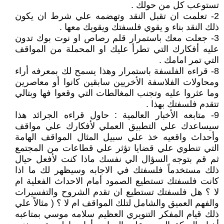
تستوعب كل من حولك .
2- تعلمت ان تقبل النقد وتهضمه علي شرط ان يكون
ذلك النقد بناء و يقوي فلسفتك ويقويك معها .
3- جعلت معك باستمرار قلم رصاص او نوت بوك تدون
عليه أفكارك التي تطرأ عليك او المحملة من المواقف
التي تمر امامك .
8- قراءه الفلسفة باستمرار وهذا يسمح لك بمعرفه أراء
ومحاولات الفلاسفة الأخريين سابقين كانوا أو معاصرين
وما عثروا عليه وتجنب المغالطات التي وقعوا فها وبتالي
تتقدم فلسفتك بهذا .
9- متابعه الأخبار العالمية : حاول قراءه الجرائد هذا
سيساعدك علي التطبيق العملي لأفكارك علي مواقف
وأحداث واقعيه خذ علي سبيل المثال المواقف الهامة
التي تنطوي علي قضايا تؤثر علي قطاعات من المجتمع
ثم قم بتوجه السؤال الي نفسك ماذا كنت لأفعل حيال
ذلك مستخدماً فلسفتك في الاجابه وسيظهر لك ما اذا
كانت فلسفتك تستطيع الصمود أمام الاحداث الفعلية ام
لا ؟ هل فلسفتك تستطيع ان تقدم الشروح والتفسيرات
والفهم العميق والشامل لتلك المواقف ام لا ؟ ( مثالاً علي
ذلك قيام المفكر التنويري العظيم سلامه موسي بمتاعبه