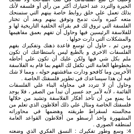
الحيرة والتردد عند اختيارك أكثر من رأي أو فلسفه لأنك
بذلك تعمل علي خلق روابط خاصة بينهم التي ستمنحك
متعه كبيره وأنت تدمج وتوفق بينهم وبعد أن تختار
الفلسفة التي تروق لك قم بقرائه الخلفية التاريخية لها و
للفلاسفة الرئيسين فيها وحاول أن تفهم بعمق مفاهيمها
والمشكلات التي دارت حولها .
ومن ثم ، حاول أن توسع قاعدة ذهنك وتفكيرك بفهم
الفلسفات الاخري و بالطبع ليس باستطاعتك ان تكون
ملم بكل شي فيها ولكن عليك أن تكون علي أحاطه
بخطوطها العامة التي تكفل لك الفهم بما قام به الفلاسفة
الأخريين وما كافحو ودارت مناقشتهم حوله ، ومما لا شك
فيه أن هذا سيساعدك في تطوير فلسفتك الخاصة .
وحاول أن لا تتردد في محاوله البناء علي الفلسفات
القائمة ، لأنه لآمر جد عسير أن تبدأ من الصفر ، فلا يوجد
ما يمنع من أن تأخذ أفكار الفلاسفة وتشيد من خلالها
فلسفتك الخاصة ومثال علي ذلك أفلاطون الذي تعلم من
مجالسته لسقراط طريقته وهضمها في محاوراته
المشهورة واخذ أرسطو من أفلاطون القواعد العامة
لمنطقه الصوري .
4: وسع وطور تفكيرك : النسق الفكري الذي وضعته