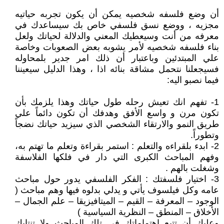
أن وضع فلسفه شخصيه يمكن أن يكون تجربه حياتيه
مجزيه ، ووضع نسق فلسفي خاص بك سيساعدك في
معرفه من أنت وسيعطيك المعني والدلالة لحياتك ولعل
بناء فلسفه شخصيه لأمر يشوبه بعض الصعوبات وخاصة
علي المبتدئين وباعتبار أن ذلك امر جدير بلمحاوله
فسيجعلنا نتحمل مشاقة بنائه اذا ، وهذا الدليل سيعيننا
فيما نصبو اليه:
1- تفهم انك تعيش رحله طول حياتك وهذا يلزمك بأن
تكون مرن و واسع الأفق وهدفك أن تكون دائماً علي
طريق النمو والارتقاء الشخصي الذي سيزيد حياتك نضجاً
وتطوراً.
2- ابدء بلقراءه والتعلم : استمر بقراءة وتعلم ما تهتم به،
وفهم المباحث الكبرى التي دار في فلكها الفلاسفة
وشغلت بالهم .
3- اختيار فلسفتك : الفكر الفلسفي يدور حول مباحث
عامه وكل فيلسوف يأتي و يدلي بدلوه فيها وهم مباحث (
الوجود – المعرفة – القيم – الميتافيزيقا – علم الجمال –
الأخلاق – المنطق – النظرية السياسية )
وعليك أن تتبع اهتماماتك في تلك المباحث ولا تنتابك