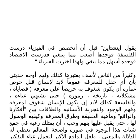
يقول اينشتاين" قبل أن أتخصص في الفيزياء درست
الفلسفة فوجدها أصعب مما ينبغي فدرست الاقتصاد
فوجده أسهل مما يبغي ولهذا اخترت الفيزياء "
وكثيراً من الناس لأسف يعتبرها كذلك ولهم أوجه حديثي
بأن أي حقل للمعرفة عموماً لابد لإنسان قبل خوض
غماره أن يكون شغوف به حريصاً علي معرفه ( قضاياه ،
مشكلاته ، تاريخه ، رموزه ) حتى يشتهي عناءه ،
والفلسفة كذلك لابد إن يكون الإنسان شغوف لمعرفه
وفهم الوجود والتجربة الأنسانيه والعلاقات بين "أفكارنا
والواقع" وماهية الحقيقة وطرق المعرفة وكيفيه الوصول
لها ، حتى يقبل عليها بنهم وحب ، أن يمتلك رغبه في جمع
شتات هذا الوجود في صوره واضحة المعالم تعطي له
الدلالة والمعني ، ولعل الدافع الأكبر لتحمل عناء التفكير