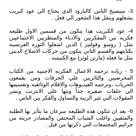
3- سيصبح الناس كالبارود الذي يحتاج الي عود كبريت
يشعلهم وينقل هذا الشعور الي فعل .
4- عود الكبريت هذا يتكون من قسمين الاول طليعه
فكريه من المفكريين والادباء والمنظريين الاجتماعيين
مثل ( روسو وفولتير ) الذين اشعلوا الثوره الفرنسيه
بكتابتهم والقسم الثاني يتكون من حركات الاصلاح الديني
مثل ما فعله (مارتن لوثر) مع الكنيسه .
5 - زياده ترجمه الاعمال الفكريه الاجنبيه من الكتاب
المحرضيين والثائريين علي الخرفات ومن يقمعون
الحريات ،وترجمه الفيديوهات والافلام الوثائقيه وتقسيمها
الي حلقات صغيره جداً وبثها علي الانترنت ونشر
المقولات التي تثير الريبه والتساول والفكر بين الناس .
6- بعد ان تتكون هذه الطليعه سرعان ما يتأثر بها الطلبه
والمثقيين واغلب الشباب المحتقن والمصادر حريته من
جراثيم المجتمعات التي ذكرتها من قبل .