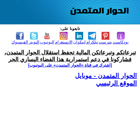
تابعونا على:
بودكاست
بنترست
تيلكرام
لينكدإن
الانستغرام
اليوتيوب
التويتر
الفيسبوك
تبرعاتكم وتبرعاتكن المالية تحفظ استقلال الحوار المتمدن،
فشاركونا في دعم استمرارية هذا الفضاء اليساري الحر
[اشترك في قناة ‫«الحوار المتمدن» على اليوتيوب]
الحوار المتمدن - موبايل
الموقع الرئيسي