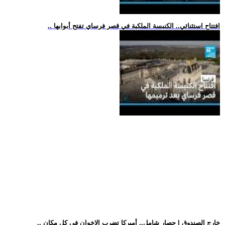
.. افتتاح استثنائي.. الكنيسة الملكية في قصر فرساي تفتح أبوابها
.. خارج الصندوق | حصار شامل.. أميركا تضرب الإخوان في كل مكان