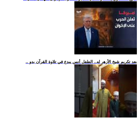
.. بعد تكريم شيخ الأزهر له.. الطفل أنس يبدع في تلاوة القرآن بدو