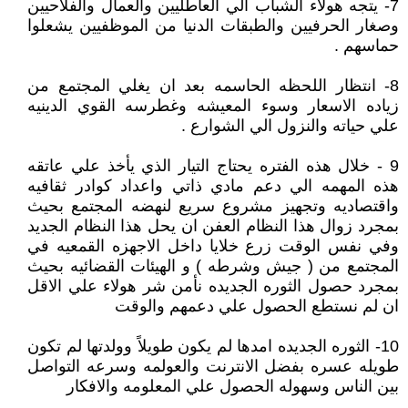
7- يتجه هولاء الشباب الي العاطليين والعمال والفلاحيين
وصغار الحرفيين والطبقات الدنيا من الموظفيين يشعلوا
حماسهم .
8- انتظار اللحظه الحاسمه بعد ان يغلي المجتمع من
زياده الاسعار وسوء المعيشه وغطرسه القوي الدينيه
علي حياته والنزول الي الشوارع .
9 - خلال هذه الفتره يحتاج التيار الذي يأخذ علي عاتقه
هذه المهمه الي دعم مادي ذاتي واعداد كوادر ثقافيه
واقتصاديه وتجهيز مشروع سريع لنهضه المجتمع بحيث
بمجرد زوال هذا النظام العفن ان يحل هذا النظام الجديد
وفي نفس الوقت زرع خلايا داخل الاجهزه القمعيه في
المجتمع من ( جيش وشرطه ) و الهيئات القضائيه بحيث
بمجرد حصول الثوره الجديده نأمن شر هولاء علي الاقل
ان لم نستطع الحصول علي دعمهم والوقت
10- الثوره الجديده امدها لم يكون طويلاً وولدتها لم تكون
طويله عسره بفضل الانترنت والعولمه وسرعه التواصل
بين الناس وسهوله الحصول علي المعلومه والافكار