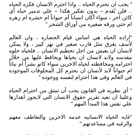
" يجب ان نحترم الحياه .. واذا احترم الانسان فكره الحياه
.. فلن يُقدم – بدون تفكير هكذا – علي تدمير حياه أي
كائن اخر ، سواء أكان انساناً أم حيواناً ام حشره ام زهره
ام حتي ورقه صغيره من أوراق الشجر "
"اراده الحياه هي اساس قيام الحضاره ، وان العالم
لأسف يغرق مثل قارب صغير في نهر كبير ، ولا يمكن
لانسان ان يعيش من اجل تحطيم الانسان .. فلحياه حلوه
مقدسه ولابد لانسان ان يحياها ويحافظ عليها من خلال
احترامه ومحافظته لحياه الاخرين سواء كانو بشراً ام نباتاً
ام حيواناً لابد لأنسان ان يحترم كل المخلوقات الموجوده
في العالم وفي هذا احترام لنفسه ووجوده "
" أي نظريه في القانون يجب أن تنبثق من احترام الحياه
وعلينا ان نعيد تقرير حقوق الانسان التي لايجوز اهدارها
علي نفس هذا المبدأ المهم "
"غايه الحياه الانسانيه خدمه الاخرين والتعاطف معهم
والرغبه في مساعدتهم "