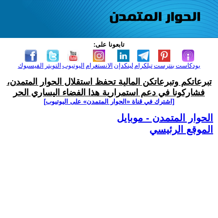
تابعونا على:
بودكاست
بنترست
تيلكرام
لينكدإن
الانستغرام
اليوتيوب
التويتر
الفيسبوك
تبرعاتكم وتبرعاتكن المالية تحفظ استقلال الحوار المتمدن،
فشاركونا في دعم استمرارية هذا الفضاء اليساري الحر
[اشترك في قناة ‫«الحوار المتمدن» على اليوتيوب]
الحوار المتمدن - موبايل
الموقع الرئيسي