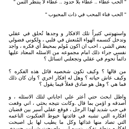
" الحب عطاء .. عطاء بلا حدود .. عطاء لا ينتظر الثمن "
" الحب فناء المحب في ذات المحبوب "
واستهوتني كثيراً تلك الافكار و وجدها تُحلق في عقلي
وتدخل كنسمه الهواء المُنعش في قلبي ، ولكوني فضولي
بعض الشي ، احب ان اكون مُولم بمحيط أي فكره ، واجد
نفسي جراء ذلك امام مجموعه من الاسئله المعتاد عليها
دائماً تحوم في عقلي وتجعلني اتسائل ؟
من قالها ؟ وكيف تكون شخصيه قائل هذه الفكره ؟
وكيف عاش حياته ؟ وهل له افكار اخري ؟ وان كان ذلك
فما هي ؟ وهل هو صادق فعلاً فيما يقول ؟
واظل ابحث حتي أعثر علي اجاباتي لتلك الاسئله ، و
أصدقه و اؤمن بما قال .وكانت نتيجه بحثي ، اني وقعت
في حب شديد لهذا الرجل ، فوقع عقلي أسير بين قضبان
افكاره التي تشبه في فائدتها خيوط العنكبوت الناعمه
التي تصاد منها غذائها وكل ما يطيب لها بل اصبحت
افكاره منطق تفكير بنسبه لي، واصبحت شرايين جسدي