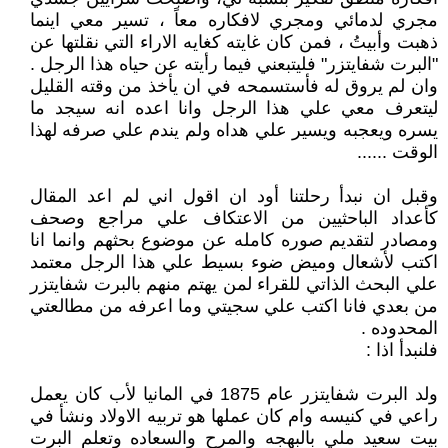
مجري لدمائي ومجري لافكاره معاً ، تسير معي اينما
ذهبت وأبيتُ ، فمن كان غايته كغايه الاراء التي نقلتها عن
"البرت شفايتزر" فليتبعني فيما رأيته عن حياه هذا الرجل .
وان لم يروق له فأستسمحه في ان يأخذ من وقته القليل
ليتعرف معي علي هذا الرجل وانا اعده انه سيجد ما
يسره ويعجبه ويسير علي هداه ولم يندم علي صرفه لهذا
الوقت ......
وقبل ان نبدأ رحلتنا أود ان اقول اني لم اعد المقال
كأعداد الباحثيين من الاعتكاف علي مراجع وصحف
ومصادر لتقديم صوره كامله عن موضوع بحثهم وانما انا
اكتب لأشعال وميض ضوء بسيط علي هذا الرجل معتمد
علي البحث الذاتي للقراء لمن يهتم منهم بالبرت شفايتزر
من بعدي فانا اكتب علي سجيتي وما اعرفه من مطالعتي
المحدوده .
فلنبدأ اذا :
ولد البرت شفايتزر عام 1875 في المانيا لأب كان يعمل
راعي في كنيسه وام كان عملها هو تربيه الاولاد ونشأ في
بيت سعيد ملي بالبهجه والمرح والسعاده وتعلم البرت