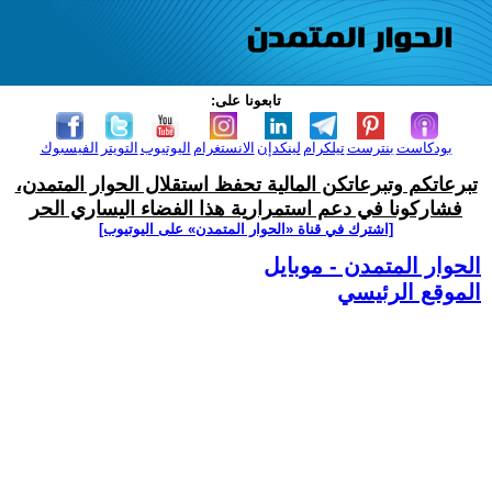
تابعونا على:
بودكاست
بنترست
تيلكرام
لينكدإن
الانستغرام
اليوتيوب
التويتر
الفيسبوك
تبرعاتكم وتبرعاتكن المالية تحفظ استقلال الحوار المتمدن،
فشاركونا في دعم استمرارية هذا الفضاء اليساري الحر
[اشترك في قناة ‫«الحوار المتمدن» على اليوتيوب]
الحوار المتمدن - موبايل
الموقع الرئيسي