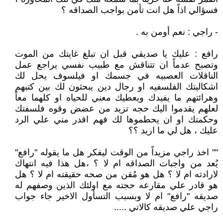
فسؤالي اذاً هل انت تأمن بواجب الصداقه ؟
- راجي : نعم أومن به .
رافع : عليك يا صديقي قبل ان تبلغ غايتك من الموت
وتصبح عدماً ان تتناقش مع طبيب نفسي يراجع عمل
الناقلات العصبيه في جسمك او فيلسوف يحل لك
اشكاليتك الفلسفيه او رجال دين يبحثون لك بين كتبهم
وهرائتهم ما يفيدك ويعطيك معني للحياه او كلهما معاً
لعلهم يقدموا اليك حجه تزيد من عضض وقوه فلسفتك
وحكمتك او ان يحطموها لك فهم اقدر مني علي الرد
عليك ، هل لي ما اريد ؟؟
"" اخذ راجي مزيداً من الوقت ليفكر هل ما يقوله "رافع"
يُعد من واجبات الصداقه ام لا ؟ ،هل هذا فيه انتهاك
لارادته ام لا ؟ هل هو مُقن من صحه حقيقته ام لا ؟ هل
هو قادر علي مقارعه حجته مع اولئك الذين وصفهم له
صديقه "رافع" ام لا وبسبب التسأول الاخير جاء جواب
راجي علي صديقه كالاتي .....