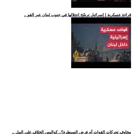
.. قراءة عسكرية | إسرائيل ترسّخ احتلالها في جنوب لبنان عبر القو
.. مخاوف تحركات القوات أم فرض السيطرة؟.. كواليس الخلاف على المل