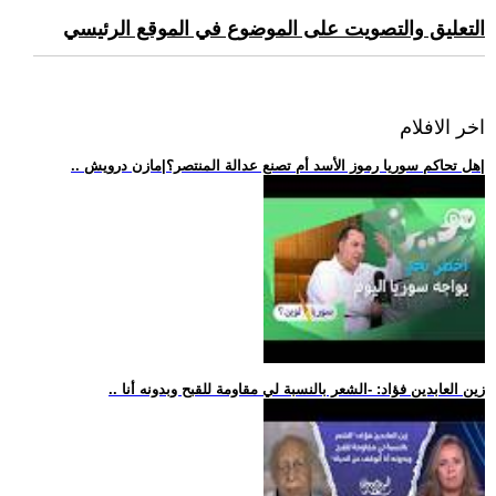
التعليق والتصويت على الموضوع في الموقع الرئيسي
اخر الافلام
.. هل تحاكم سوريا رموز الأسد أم تصنع عدالة المنتصر؟|مازن درويش|
.. زين العابدين فؤاد: -الشعر بالنسبة لي مقاومة للقبح وبدونه أنا