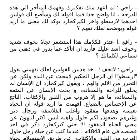
- راجي : لم اعهد منك تفكيرك وفهمك المتأخر الي هذه
الدرجه ، انا واضح جدا فيما اقوله لك وسأضع لك قوليين
احدهما لارسطو واخر لكيركجارد يوكد لك معني ما اريد
قوله ويوضحه لعلك تفهم ؟
- رافع :ا عتذر فكلامك هذا استشعر تجاهُ بخوف شديد
وخوف اشد عليك فأريد ان اتأكد عما يدور في ذهني من
سماعي لكلماتك ؟
- راجي : لاتخف ! ، خذ هذيين القوليين لعلك تفهمني يقول
"ارسطو"ا ان الرجل الحكيم لايبحث عن اللذه ولكن عن
التحرر من الالم والهم ، ويقول كيركجارد ان الإنسان لم
يخلق للراحة والسعادة، و بحث الإنسان عن المتعة
والسعادة، ما هو إلا هروب من القلق والإكتئاب، الناتج
عن الإحساس بالضياع. افهمت ما اريد قوله ان الحياه
تعيسه وهدفها مفقود واغلب الفلاسفه ورجال دين
وغيرهم يضعون لكم حلول واهيه ليس اكثر لتلهونَ عن
معني الحياه المفقود !!! حتي كيركجارد ذكر في احد
قصصه في عام 1843م ، عندما كتب عن حياة رجل حاول
الهرب من القلق والإكتئاب، عن طريق الإستسلام لحياة