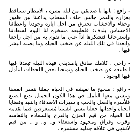
- رافع : يالها يا صديقي من ليله مثيره ، الامطار تتساقط
بغزاره والقمر جالس خلف السحاب يداعبنا بين ظهور
وخفاء والاخشاب تحترق من اجل انِاره وجودنا واعطائنا
الاحساس بلدفء فلطبيعه مسخره لنا اليوم لسعادتنا
واِسترخائنا فنشكرها اذاً علي ما تقوم به من اجل راحتنا
وابعدنا في تلك الليله عن صَخب الحياه وما يصنه البشر
فيِها .
- راجي : كلامك صادق ياصديقي فهذه الليله تبعدنا فيها
الطبيعه عن صخب الحياه وتمنحنا بعض اللحظات لنتأمل
فيها الوجود .
- رافع : صحيح ما نعيشه في الحياه جعلنا ننسي انفسنا
وننسي معها التأمل في هذا الكون الجميل بديع الصنع
فلأسره والعمل والحب و سهرات الاصدقاء والنبيذ وقضايا
الحياه واحداثها جعلنا ننسي انفسنا مُستغرقيِن فيما تقدمه
لنا الحياه من قيم الحزن والفرح والسعاده والتعاسه
وقرب وفراق ومجهود واستعفاء و.. و.. و .. من قيم
لاتنتهي في علاقه جدليه مستمره .