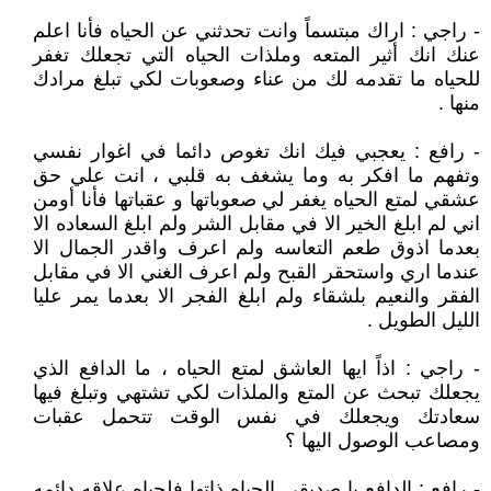
- راجي : اراك مبتسماً وانت تحدثني عن الحياه فأنا اعلم
عنك انك أثير المتعه وملذات الحياه التي تجعلك تغفر
للحياه ما تقدمه لك من عناء وصعوبات لكي تبلغ مرادك
منها .
- رافع : يعجبي فيك انك تغوص دائما في اغوار نفسي
وتفهم ما افكر به وما يشغف به قلبي ، انت علي حق
عشقي لمتع الحياه يغفر لي صعوباتها و عقباتها فأنا أومن
اني لم ابلغ الخير الا في مقابل الشر ولم ابلغ السعاده الا
بعدما اذوق طعم التعاسه ولم اعرف واقدر الجمال الا
عندما اري واستحقر القبح ولم اعرف الغني الا في مقابل
الفقر والنعيم بلشقاء ولم ابلغ الفجر الا بعدما يمر عليا
الليل الطويل .
- راجي : اذاً ايها العاشق لمتع الحياه ، ما الدافع الذي
يجعلك تبحث عن المتع والملذات لكي تشتهي وتبلغ فيها
سعادتك ويجعلك في نفس الوقت تتحمل عقبات
ومصاعب الوصول اليها ؟
- رافع : الدافع يا صديقي الحياه ذاتها فلحياه علاقه دائمه