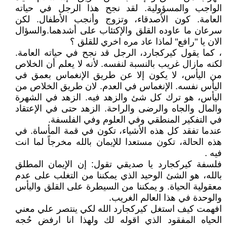
الواجب والمسؤولية. لقد نجح هذا الرجل في حياته
العامة. كون الأصدقاء، وتزوج وأنجب الأطفال. لكن
سرعان ما عاوده القلق والإكتئاب على أشدهما.والسؤال
الان يا "رافع" لماذا عاد مره اخري للقلق ؟
، كما يقول كيركجارد، الرجل قد نجح في حياته العامة.
لكنه مازال غريب بالنسبة لنفسه. لأنه لا يعلم أن الخلاص
من اليأس، لا يكون إلا عن طريق الإنغماس بعمق في
اليأس نفسه. الإنغماس في العدم. لان طريق الخلاص من
اليأس، هو ترك كل شئ والزهد فيه. الزهد في الشهرة
والمال والجاه والرضى والراحة. الزهد حتى في الإعتقاد
في التفكير المنطقي وفي العلوم وفي الفلسفة.
عندما تفقد كل هذه الأشياء، تكون في قمة المأساة. في
هذه الحالة، تكون مستعدا للإيمان بالله مخرجاً لما انت
فيه .
فلسفة كيركجارد يا صديقي تقول: إن الإيمان المطلق
بالله، هو الشئ الوحيد الذي يمكننا من التغلب على عدم
معقولية الحياة. و يمكننا من السيطرة على القلق واليأس
والوحدة في هذا العالم الغريب.
افهمت كيف استغل كيركجارد الله لكي ينتصر علي معني
الحياه المفقود الذي اقوله لك ولهذا انا ارفض حُجه