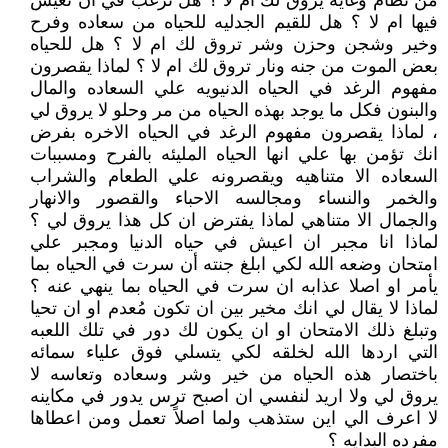
من نظام وغايه يروق لك ام لا ؟ هل ترغب في ان تعيش
فيها ام لا ؟ هل للقيم الجدليه للحياه من سعاده وفرح
وخير وشجن وحزن وشر تروق لك ام لا ؟ هل للحياه
بعض الموت من جنه ونار تروق لك ام لا ؟ لماذا يقصرون
مفهوم الرغد في الحياه الدنيويه علي السعاده والمال
والبنون فكل ما يوجد بهذه الحياه من مر وحلو لا يروق لي
، لماذا يقصرون مفهوم الرغد في الحياه الاخره بفرض
انك تؤمن بها علي انها الحياه المليئه بالفرح ومسببات
السعاده الا متناهيه ويقصرونه علي الطعام والشراب
والخمر والنساء ومجالسه الاحباء والقصور والانهار
والجمال الا متناهي لماذا يفترض ان كل هذا يروق لي ؟
لماذا انا مجبر ان اعيش في حياه الدنيا ومجبر علي
امتحان وضعه الله لكي ابلغ جنته أن سرت في الحياه بما
يأمر او اصلا عذابه ان سرت في الحياه بما ينهي عنه ؟
لماذا لا يقال لي انك مخير بين ان تكون مُعدم او ان تحيا
وتبلغ ذلك الامتحان او ان يكون لك دور في تلك اللعبه
التي اردها الله لخلقه لكي يتسلي فوق علياء سمائه
باختصار هذه الحياه من خير وشر وسعاده وتعاسه لا
يروق لي ولا اريد لنفسي ان اصبح ترس يدور في مكاينه
لا اعرف الي اين ستذهب ولما اصلاً تعمل ومن اعطاها
مفرده البدايه ؟