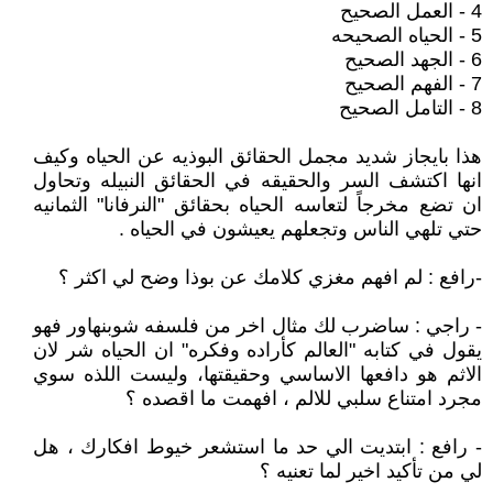
4 - العمل الصحيح
5 - الحياه الصحيحه
6 - الجهد الصحيح
7 - الفهم الصحيح
8 - التامل الصحيح
هذا بايجاز شديد مجمل الحقائق البوذيه عن الحياه وكيف
انها اكتشف السر والحقيقه في الحقائق النبيله وتحاول
ان تضع مخرجاً لتعاسه الحياه بحقائق "النرفانا" الثمانيه
حتي تلهي الناس وتجعلهم يعيشون في الحياه .
-رافع : لم افهم مغزي كلامك عن بوذا وضح لي اكثر ؟
- راجي : ساضرب لك مثال اخر من فلسفه شوبنهاور فهو
يقول في كتابه "العالم كأراده وفكره" ان الحياه شر لان
الاثم هو دافعها الاساسي وحقيقتها، وليست اللذه سوي
مجرد امتناع سلبي للالم ، افهمت ما اقصده ؟
- رافع : ابتديت الي حد ما استشعر خيوط افكارك ، هل
لي من تأكيد اخير لما تعنيه ؟