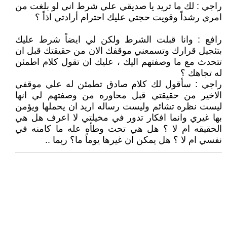
راجي : لك ما تريد يا صديقي علي شرط اني لو بلغت من
امري رشداً وقويت حجتي عليك احترام أرادتي اذاً ؟
رافع : وانا قبلت الشرط ولكن لي ايضاً شرط عليك
بتئجيل قرارك وتسمعني موقفك الان من حقيقتك قبل ان
تتحدث مع ما وصفتهم اليك ، عليك ان تقول كلام اطمئن
له تجاهك ؟
راجي : سأقول لك كلام صادق تطمئن له علي موقفي
الاخير من حقيقتي قبل محاوره من وصفتهم لي انها
ليست نظره تشائم وليست رساله اريد ان يحملها ويؤمن
بها غيري وانما افكار تدور في مخيلتي لا اعرف هل هي
الحقيقه ام لا ؟ هل هي تحت وطأه عله ما كامنه في
نفسي ام لا ؟ هل يمكن ان غيرها يوماً ما؟ ربما ..