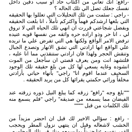
-رافع: انك تعاني من اكتئاب حاد او سبب دفين داخل
نفسك جعلك تصل الي تلك الحاله ؟
- راجي : سئمت من تلك التحليلات التي تعللوا بها الحقيقه
التي بلغها ارشدكم فهماً واكثركم تأملاً ، انا بلغت الحقيقه
وبفضل شجاعتي قررت ان انهي تلك الحياه التي لا تروق
لي ، انا حر وذو اراده حره واثقه من نفسها قويه عنيده
ترفض الامر الواقع ولكنها هي التي تفرض علي ما تريده
علي الواقع انها ارادتي التي تشق الانهار وتصدع الجبال
وتنقش الحجر ولهذا فان ارادتي ستنقذني مما انا عليه ،
فلتشهد انت ومن يعرف قصتي ان سأجعل من الموت
انشوده وغايه يسعي لها كل من بلغ حقيقه تلك الوجود
السخيف عندما اقوم انا" راجي" بأنهاء حياتي بأرادتي
مخلفاً ورائي حكمتي يقرائها كل من يريد الحقيقه .
"""بلغ وجه "رافع" زرقه كما يبلغ النيل ذوره زرقته عند
الفيضان مما يسمعه من صديقه" راجي "فلم يسمع منه
تلك الكلمات من قبل """""
- رافع : سؤالي الاخير لك قبل ان احضر مزيداً من
الخشب لاشعاله وقبل ان ينتهي نزول المطر ويحجب
القمر نفسه عنا حزيناً بما سمعه منك في تلك المحاوره ،