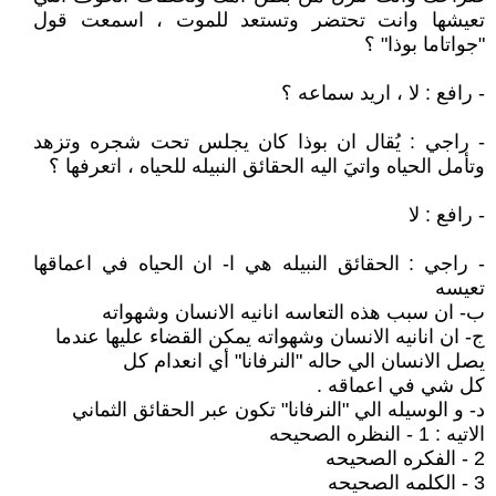
تعيشها وانت تحتضر وتستعد للموت ، اسمعت قول
"جواتاما بوذا" ؟
- رافع : لا ، اريد سماعه ؟
- راجي : يُقال ان بوذا كان يجلس تحت شجره وتزهد
وتأمل الحياه واتيَ اليه الحقائق النبيله للحياه ، اتعرفها ؟
- رافع : لا
- راجي : الحقائق النبيله هي ا- ان الحياه في اعماقها
تعيسه
ب- ان سبب هذه التعاسه انانيه الانسان وشهواته
ج- ان انانيه الانسان وشهواته يمكن القضاء عليها عندما
يصل الانسان الي حاله "النرفانا" أي انعدام كل
كل شي في اعماقه .
د- و الوسيله الي "النرفانا" تكون عبر الحقائق الثماني
الاتيه : 1 - النظره الصحيحه
2 - الفكره الصحيحه
3 - الكلمه الصحيحه