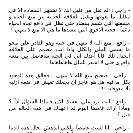
- راجي : الم تقل من قليل انك لا تشتهي السعاده الا في
مقابل ما يعوقها وتقبل بلعلاقه الجدليه بين متع الحياه و
مشقتها التي تتسم بلتضاد حتي تظل في دافع تجاه الحياه
دائماً ، فجنه الاخري التي تنشدها ما هي الا متع لا تنتهي ؟
- رافع : متع الله لا تنتهي في جنته وهو القادر علي محو
ما يسمي الملل والكلل واذا انت مصمم علي العلاقه
الجدل تلك فأنا أعدك اني في الجنه سأفاضل بين متعه
واخري حتي لا اشعر بلملل هاهاهاهاها .
- راجي : صحيح متع الله لا تنتهي ، فخالق هذه الوجود
بكل ما فيه هل هو عاجز ان يجعلك تعيش في متعه ازليه
بلا معوقات !!!
- رافع : انت ترد علي نفسك الان فلماذا السؤال اذاً ؟
وماذا اراك غامضاً اليوم لم اعهدك في هذه الحاله من
قبل ؟
- راجي : انا لست غامضاً ولكني اندهش لحال هذه الدنيا