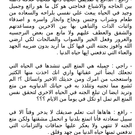
بين الحاجه والاشباع فحاجتي هو كل ما هو رائع وجميل
وجيد في الحياه يبعث علي نفسي بلراحه والسعاده من
طعام وشراب وجنس ونجاح وانجاز واسره و اصدقاء
واثبات الذات والتباهي بها بين الاخرين ومساعدتهم
والشفق والعطف عليهم ولا مانع من بعض النرجسيه
والغرور وفعل الخير والصواب والصالحات لكي ارضي
الله وافوز بجنته التي فيها كل ما اريد بدون ضريبه الجهد
والعناء التي تدفعني ايِها حياه الدنيا .
- راجي : جميله هي المتع التي تنشدها في الحياه التي
تجعلك ايضاً اثير عقباتها واري انك اخذت منها الكثير
واستعجب من امرك ومن حديثك الاخير واتسائل ؟! الم
تَشبع مما تجنيه وتتلذذ به في حياتك الدنياويه من متع
وتريد ايضا ان تبلغ الجنه في الحياه الاخري لتحقق نفس
المتع الم تمل او تكل في يوماً من الايام ؟؟؟
- رافع : هاهاها انت تعلم صديقك لا يدخر وقتاً الا في
سبيل سعادته فأنا اتمتع بلدنيا و اتحمل مشقتها ولكن متع
الجنه لا تنتهي ولا يعكر عليها حماقات والتزامات التي
تدفعني ثمنها حياه الدنيا من جهد وقلق .