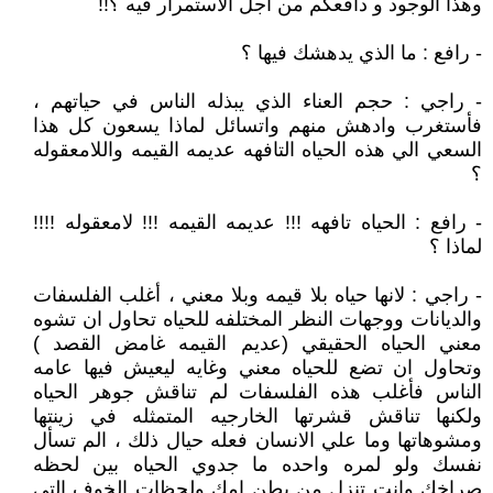
وهذا الوجود و دافعكم من اجل الاستمرار فيه ؟!!
- رافع : ما الذي يدهشك فيها ؟
- راجي : حجم العناء الذي يبذله الناس في حياتهم ،
فأستغرب وادهش منهم واتسائل لماذا يسعون كل هذا
السعي الي هذه الحياه التافهه عديمه القيمه واللامعقوله
؟
- رافع : الحياه تافهه !!! عديمه القيمه !!! لامعقوله !!!!
لماذا ؟
- راجي : لانها حياه بلا قيمه وبلا معني ، أغلب الفلسفات
والديانات ووجهات النظر المختلفه للحياه تحاول ان تشوه
معني الحياه الحقيقي (عديم القيمه غامض القصد )
وتحاول ان تضع للحياه معني وغايه ليعيش فيها عامه
الناس فأغلب هذه الفلسفات لم تناقش جوهر الحياه
ولكنها تناقش قشرتها الخارجيه المتمثله في زينتها
ومشوهاتها وما علي الانسان فعله حيال ذلك ، الم تسأل
نفسك ولو لمره واحده ما جدوي الحياه بين لحظه
صراخك وانت تنزل من بطن امك ولحظات الخوف التي