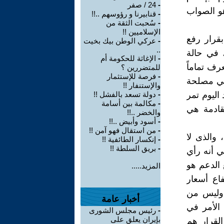
-
24 / صفر
هو الصواب
-
قنابيرنا و رؤوسهم ..!!
-
سُحبت الثقة من
الإسلاميين !!
قرار رفع
-
عركي الوطن بيك بخيت
..
 في حالة
-
الإغاثة للحكومة أم
عرف تماماً
للمتضررين ؟
-
فرصة للإستثمار
في مصلحة
والإستنفار !!
اليوم تمر
-
دولة تسعد بالفشل !!
-
مكالمة بين أسامة
قادمة هي
والخضر ..!!
-
أسود وأبيض ..!!
-
من استقال فهو آمن !!
والذى لا
-
إنكسار الطائفية !!
-
بريق السلطة !!
ي أنه رأي
الدعم هو
المزيد.....
اع أسعار
 وليس من
أخبار عامة
الأمر في
-
رئيس مجلس الشورى
بإيران يعلق على
لقرار هم