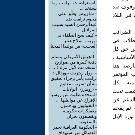
-استعراضات- ترامب وما
الوقوف ضد
يستخد ...
-
ساويرس يعلّق على
في البلاد
هجوم ترامب ضد
عبدالرحمن السيد بسبب
إسرائيل. ...
ي الضرائب
-
كيف نجح الحلفاء في
لطلاب في
تهريب -سلاح هتلر
العجيب- من بولندا المحتل
من حق كل
...
-
الجيش الأمريكي يتسلم
لأساسية ،
دفعة كبيرة من صواريخ
ارضة هذا
استخدمت لأول مرة ف ...
-
-وول ستريت جورنال-:
ب المؤتمر
ترامب يأمر بإجراء تحقيق
منه ، كل
بشأن تسريب معلوم ...
-
-رويترز-: الولايات
في ظل وضع يقف فيه 90% من الشعب تحت
المتحدة طلبت من روسيا
الدعم عن
الإفراج عن مواطنها ...
-
الحوثيون يهاجمون
، ثم يقحم
معسكرات حكومية
تورد الإبل
ويقصفون نجران
بالسعودية
-
الحكومة العراقية تحذر
الفصائل من استهداف