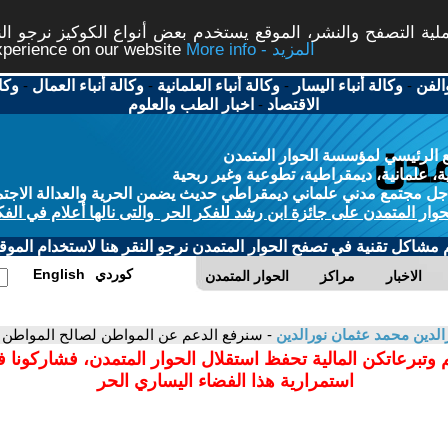
ة التصفح والنشر، الموقع يستخدم بعض أنواع الكوكيز نرجو النق
More info - المزيد
experience on our website
الفن
-
وكالة أنباء اليسار
-
وكالة أنباء العلمانية
-
وكالة أنباء العمال
-
وكا
الاقتصاد
-
اخبار الطب والعلوم
 الرئيسي لمؤسسة الحوار المتمدن
، علمانية، ديمقراطية، تطوعية وغير ربحية
ل مجتمع مدني علماني ديمقراطي حديث يضمن الحرية والعدالة الاجتم
حوار المتمدن على جائزة ابن رشد للفكر الحر والتى نالها أعلام في الفك
م مشاكل تقنية في تصفح الحوار المتمدن نرجو النقر هنا لاستخدام الموقع
كوردي
English
الاخبار
مراكز
الحوار المتمدن
الدين محمد عثمان نورالدين
- سنرفع الدعم عن المواطن لصالح المواطن ..
 وتبرعاتكن المالية تحفظ استقلال الحوار المتمدن، فشاركونا 
استمرارية هذا الفضاء اليساري الحر