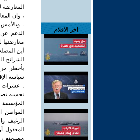
المعارضة ل
، وان المعا
. وبالأمس
اخر الافلام
الدعم عن 
معارضتها لل
أين المصل
الشرائح الض
بأخطر مرح
سياسة الإق
. عشرات ال
نحسبه تصري
المؤسسة ، 
المواطن ا
الرغيف وال
المعقول أ
مصلحته ، 