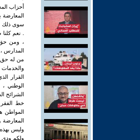
أحزاب المع
المعارضة با
سوى ذلك ال
. نعم كلنا
، ومن حق 
المدارس ، 
من له حق ف
والخدمات 
القرار الذ
الوطني ، و
خط الفقر 
المواطن هو
المعارضة وي
وليس بهذه 
ولكم ودي .