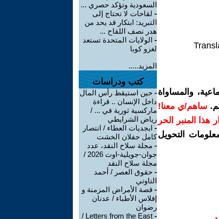
السعودية وتؤكد حصري ...
-
لقاحات لا تحتاج إلى
التبريد: ابتكار قد يحد من
هدر نصف اللقاح ...
-
الولايات المتحدة تستعد
Transl
لغزو كوبا
المزيد.....
كتب ودراسات
اعية، والمساواة
-
حين استيقظ رأس المال
داخل الإنسان .. قراءة
م.
ساهم/ي معنا!
ماركسية ثورية في ... /
رياض الشرايطي
رار هذا المنبر الحر
-
ابجديات العطاء / انتصار
معلومات التحويل
كامل جفلان الخشت
-
مجلة سلاح النقد، عدد
جوان-جويلية-اوت 2026 /
مجلة سلاح النقد
-
حقوق العصر / أحمد
التاوتي
-
قصة الأمراض المزمنة و
إفلاس الأطباء / عدنان
رضوان
Letters from the East /
-