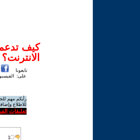
كيف تدعم-
الانترنت؟
تابعونا
على:
الفيسب
رأيكم مهم للج
للاطلاع وإضافة
تعليقات الف