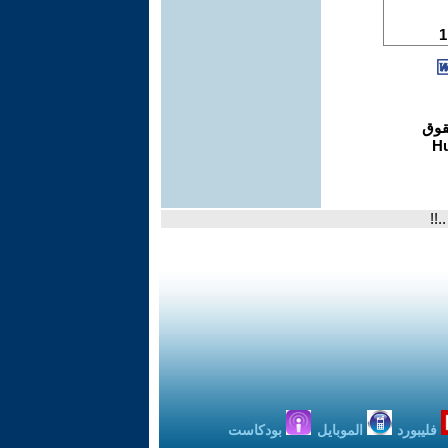
!!
فليبورد
الموبايل
بودكاست