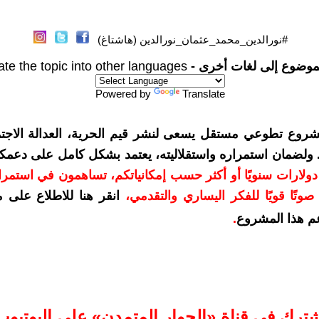
#نورالدين_محمد_عثمان_نورالدين (هاشتاغ)
موضوع إلى لغات أخرى -
ate the topic into other languages
Powered by
Translate
شروع تطوعي مستقل يسعى لنشر قيم الحرية، العدالة الاجتم
. ولضمان استمراره واستقلاليته، يعتمد بشكل كامل على دعمك
دعمكم بمبلغ 10 دولارات سنويًا أو أكثر حسب إمكانياتكم، تساهمون في استم
وتًا قويًا للفكر اليساري والتقدمي
،
انقر هنا للاطلاع على 
م هذا المشروع
.
شترك في قناة «الحوار المتمدن» على اليوتيوب