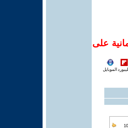
انية على
يبورد
الموبايل