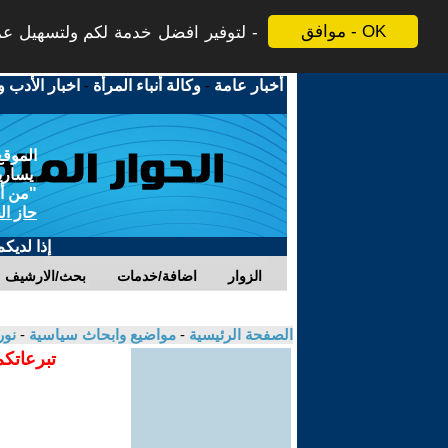
موافق - OK
لتوفير افضل خدمة لكم ولتسهيل عملي
أخبار عامة
-
وكالة أنباء المرأة
-
اخبار الأدب و
الموقع
يسارية
"من أج
حاز ال
إذا لديك
الزوار
اضافة/خدمات
بحث/الارشيف
الصفحة الرئيسية
-
مواضيع وابحاث سياسية
-
نور
تبرعاتكم