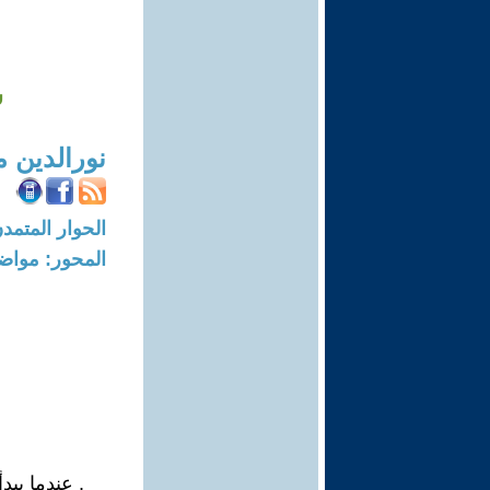
س
نورالدين 
الحوار المتمدن-العدد: 4213 - 13
المحور: مواض
. عندما يبد