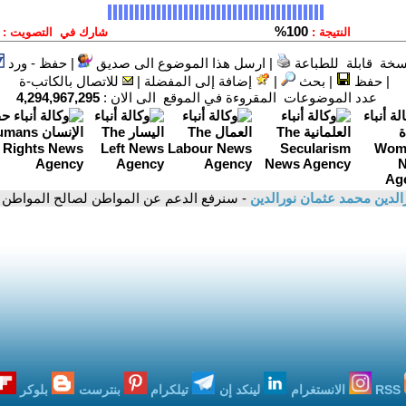
سخة قابلة للطباعة
|
ارسل هذا الموضوع الى صديق
|
حفظ - ورد
|
حفظ
|
بحث
|
إضافة إلى المفضلة
|
للاتصال بالكاتب-ة
عدد الموضوعات المقروءة في الموقع الى الان :
4,294,967,295
الدين محمد عثمان نورالدين
- سنرفع الدعم عن المواطن لصالح المواطن ..
RSS
الانستغرام
لينكد إن
تيلكرام
بنترست
بلوكر