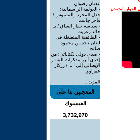
عدنان رضوان
-
العولمة الرأسمالية:
الحوار المتمدن
جدل المجرد والملموس /
فاخر جاسم
-
سياسة حفار الساق / د.
خالد زغريت
-
الطائفية المتغلغلة في
لبنان / حسين محمود
صالح
-
صدى دولي لكتاباتي: من
إحدى أبرز مفكرات اليسار
الإيطالي إلى أ ... / رزكار
عقراوي
المزيد.....
المعجبين بنا على
الفيسبوك
3,732,970