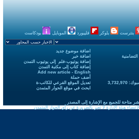
بنترست
بلوكر
فليبورد
الموبايل
بودكاست
اضافة موضوع جديد
التضامنية
اضافة خبر
إضافة يوتيوب-فلم إلى يوتيوب التمدن
إضافة كتاب إلى مكتبة التمدن
Add new article - English
أضف حملة
3,732,97
تعديل الموقع الفرعي للكاتب-ة
ابحث في موقع الحوار المتمدن
شر متاحة للجميع مع الإشارة إلى المصدر
ضاء هيئة الادارة لا تعبر بالضرورة عن رأي الحوار المتمدن