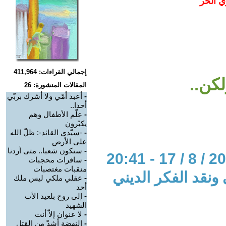
ي الحر
إجمالي القراءات: 411,964
كن..
المقالات المنشورة: 26
-
أعبد أمّي ولا أشرك بربّي
أحدا..
-
علّم الأطفال وهم
يكبّرون
-
-سيّدي القائد-: ظلّ الله
على الأرض
-
سنكون شعبا.. متى أردنا
-
سافرات محجبات
منقبات مغتصبات
 ونقد الفكر الديني
-
عقلي ملكي ليس ملك
أحد
-
إلى روح بلعيد الأب
الشهيد
-
لا عنوان إلاّ أنت
-
النهضة أشدّ من القتل