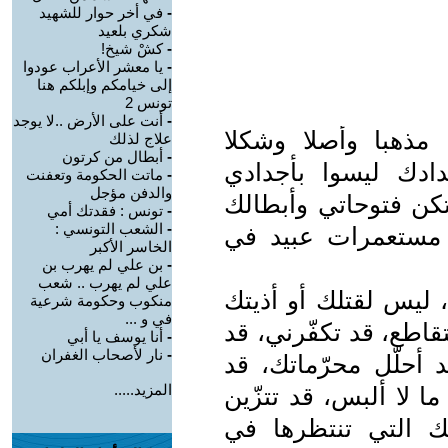
-
في أخر حوار للشهيد
شكري بلعيد
-
كشْ شيخ!
-
يا معشر الأعراب عودوا
إلى خيامكم وإبلكم هنا
تونس 2
-
أنت على الأرض ..لا يوجد
 مذهبا وأصلا وشكلا
علاج لذلك
-
أبطال من كرتون
دادك ليسوا بأجدادي
-
ماتت الحكومة وتعفنت
والدفن مؤجل
 تكن فتوحاتي وأبطالك
-
تونس : فقدتك أمي
-
الشعب التونسي :
 مستعمرات عبيد في
الخاسر الأكبر
-
بن علي لم يهرب بن
علي لم يهرب .. شعب
ليس لقتلك أو أذيتك
منكوب وحكومة شرعية
في و ...
قاطع، قد تكفّرني، قد
-
أنا يوسف يا أبي
-
نار لأصحاب الغفران
د أحلّل محرّماتك، قد
المزيد.....
 لا ألبس، قد تتزّين
تك التي تنتظرها في