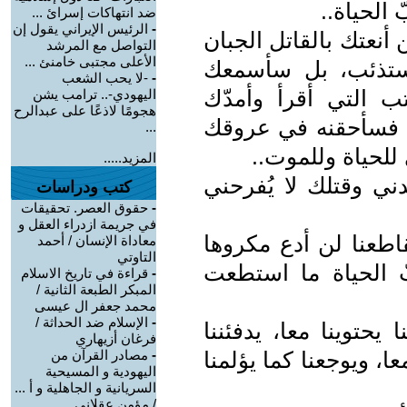
الحياة..
ضد انتهاكات إسرائ ...
-
الرئيس الإيراني يقول إن
أنعتك بالقاتل الجبان
التواصل مع المرشد
الأعلى مجتبى خامنئ ...
مستذئب، بل سأسمعك
-
-لا يحب الشعب
 التي أقرأ وأمدّك
اليهودي-.. ترامب يشن
هجومًا لاذعًا على عبدالرح
يك فسأحقنه في عروقك
...
للحياة وللموت..
المزيد.....
ني وقتلك لا يُفرحني
كتب ودراسات
-
حقوق العصر. تحقيقات
في جريمة ازدراء العقل و
قاطعنا لن أدع مكروها
معاداة الإنسان / أحمد
التاوتي
 الحياة ما استطعت
-
قراءة في تاريخ الاسلام
المبكر الطبعة الثانية /
محمد جعفر ال عيسى
-
الإسلام ضد الحداثة /
حتوينا معا، يدفئننا
فرغان أزيهاري
عا، ويوجعنا كما يؤلمنا
-
مصادر القرآن من
اليهودية و المسيحية
السريانية و الجاهلية و أ ...
/ مؤمن عقلاني