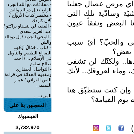
ا؟ أي مرض عضال جعلنا
-
محادثات مع الله الجزء
الرابع / نيل دونالد والش
ّة وسادّية تلك التي
-
مختصر كتاب الأرواح /
آلان كاردك
نا البعض ونفقأ عيون
-
الفقيه لي نتسناو براكتو /
عبد العزيز سعدي
-
الوحي الجديد / يل دونالد
آخي والحبّ؟ أيّ سبب
والش
-
كتاب : حَمَّالُ أَوْجُهٍ..
ة بعض؟
الصراع الطبقي والتأويل
في الإسلام ... / احمد
ها.. ولكنّك لن تشفى
صالح سلوم
، وماء لعروقك.. لأنك
-
التواصل الحضاري
ومفهوم الحداثة في قراءة
النص القراني / عمار
التميمي
إن كنت ستطبّق هنا
المزيد.....
 يوم القيامة؟
المعجبين بنا على
الفيسبوك
3,732,970