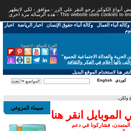
 أنواع الكوكيز نرجو النقر على الزر - موافق - لكي لاتظهر
This website uses cookies to ensure you ge
وكالة أنباء العمال
-
وكالة أنباء حقوق الإنسان
-
اخبار الرياضة
-
اخبار
لوم
التبرع للموقع - ادعمونا
حرية والعدالة الاجتماعية للجميع
"
تى نالها أعلام في الفكر والثقافة
قر هنا لاستخدام الموقع البديل
كوردي
English
 ولكن..
سيماء المزوغي
لموبايل انقر هنا
 المتمدن، فشاركونا في دعم