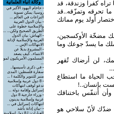
ا تراه كفرا وزندقة، قد
وكالة أنباء العلمانية
-
حاخام اليهود الأكبر في
ا تحرقه وتمزّقه..قد
روسيا: يمكن تسوية
النزاعات في العالم ...
ختصار أولد يوم مماتك
-
بيان الدول العربية
والإسلامية خطوة على
الطريق الصحيح ولكن... ...
لك مضخّة الأوكسجين،
-
الهباش: بيان الدول
العربية والإسلامية لإدانة
لك ما يسدّ جوعك وما
الانتهاكات الإس ...
-
المشروع بديلا عن
الانتماء.. كيف يصعد
المسلمون الأمريكيون لمو
لمك، لن أرضاك تُقهر
...
.
-
في ذكرى تأسيسها..
سفارة فلسطين: المدى
حب الحياة ما استطاع
منبر للتنوير والكلمة ا ...
-
8 دول عربية وإسلامية
لست بإنسان..!
تدعو لوقف انتهاكات
إسرائيل وإقامة دولة ...
أن أتنفّس باختناقك
-
وزراء خارجية 8 دول
عربية وإسلامية يدينون
انتهاكات إسرائيل في ...
ضدّك لأنّ سلاحي هو
-
-بيان إدانة بأشد
العبارات- لـ8 دول إسلامية