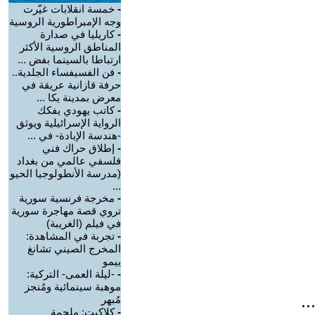
-
خمسة انقلابات غيّرت
وجه الإمبراطورية الروسية
-
كاريليا في صدارة
المناطق الروسية الأكثر
ارتباطا بالسينما بفض ...
-
فن الفسيفساء الجلدية..
حرفة قازانية عريقة في
معرض بمدينة يكا ...
-
كاتب يهودي يفكك
الرواية الإسرائيلية ويوثق
-هندسة الإبادة- في ...
-
إطلاق حراك فني
فلسفي عالمي من بغداد
(مدرسة الأنطولوجيا الحيو
...
-
مخرجة فرنسية سورية
تروي قصة مهاجرة سورية
في فيلم (الغريبة)
-
تجربة في المشاهدة:
المخرج الصيني تشانغ
ييمو
-
-ليلة العمى- التركية:
موهبة سينمائية ومُنجز
.
مُبهر
-
كلاكيت: ملحمة