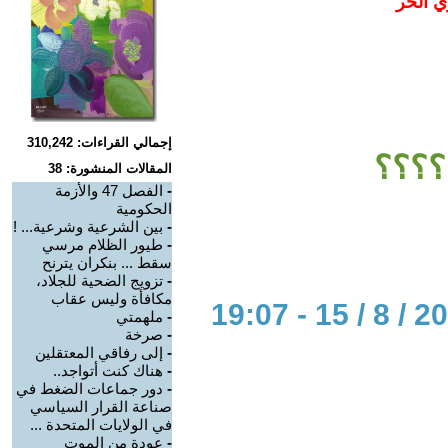
ي الحر
إجمالي القراءات: 310,242
؟؟؟؟
المقالات المنشورة: 38
-
الفصل 47 والأزمة
الحكومية
-
بين الشرعية وشرعية... !
-
طيور الظلام مرسي
سقط ... بنكران يترنح
-
تزويج الضحية للجلاد،
مكافأة وليس عقاب
-
ملهمتي
-
صرخة
-
إلى رفاقي المعتقلين
-
هناك كنت أتواجد..
-
دور جماعات الضغط في
صناعة القرار السياسي
في الولايات المتحدة ...
-
عودة من الموت