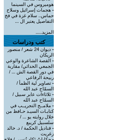
هوميروس في السينما
-
هجمات إسرائيل وسلاح
حماس.. سلام غزة في فخ
التفاصيل يعتبر ال ...
المزيد.....
كتب ودراسات
-
ديوان 24 شعر / منصور
الريكان
-
القصة الشاعرة والوعي
الجمعي الحداثي/ مقاربة
في دور القصة الش ... /
ربيحة الرفاعي
-
تصاوير لية الظمأ /
السمّاح عبد الله
-
ثلاثاءات عابر سبيل /
السمّاح عبد الله
-
ملامــح التجريــب في
كتابـات السيـد حـافظ من
خلال روايته يو ... /
سلسبيل كريبع
-
قناديل الحكمة / د. خالد
زغريت
-
حكاياتْ تَكاد تُنسى / فلاح