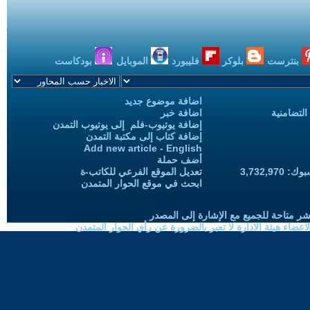
بنترست
بلوكر
فليبورد
الموبايل
بودكاست
اضافة موضوع جديد
التضامنية
اضافة خبر
إضافة يوتيوب-فلم إلى يوتيوب التمدن
إضافة كتاب إلى مكتبة التمدن
Add new article - English
أضف حملة
3,732,97
تعديل الموقع الفرعي للكاتب-ة
ابحث في موقع الحوار المتمدن
شر متاحة للجميع مع الإشارة إلى المصدر
ضاء هيئة الادارة لا تعبر بالضرورة عن رأي الحوار المتمدن