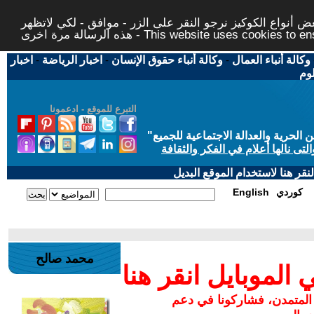
 أنواع الكوكيز نرجو النقر على الزر - موافق - لكي لاتظهر
This website uses cookies to ensure you ge
وكالة أنباء العمال
-
وكالة أنباء حقوق الإنسان
-
اخبار الرياضة
-
اخبار
لوم
التبرع للموقع - ادعمونا
حرية والعدالة الاجتماعية للجميع
"
تى نالها أعلام في الفكر والثقافة
قر هنا لاستخدام الموقع البديل
كوردي
English
محمد صالح
لموبايل انقر هنا
 المتمدن، فشاركونا في دعم