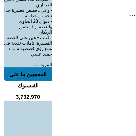
العيفاري
-
وعي ـ قصص قصيرة جدا
..
/ حسين جداونه
-
ديوان 23 الحاوي
والعصفور / منصور
الريكان
-
كتاب «عين على القصة
القصيرة: تأملات نقدية في
تسع رؤى قصصية م ... /
حميد عقبي
المزيد.....
المعجبين بنا على
الفيسبوك
3,732,970