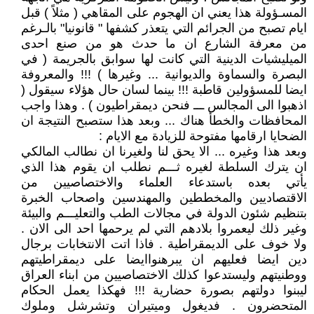
المسـؤولة هذا يعني ان الهجوم على المقاهي ( مثلاً ) قبل
ايام تصبح من الجرائم التي يتعذر كشفها " قانونيا" بالـرغم
من معرفة الشارع ان ما حدث هو من صنع احدى
الميليشيات الدينية التي كانت لها سوابق بالجريمة ( في
البصرة والسماوة والديوانية ... وغيرها ) !!! والمعروفة
ايضا للمسؤولين قاطبة !!! بينما لسان حال هؤلاء سيقول (
اذهبوا الى المجالس ـــ فنحن ديمقراطيون ) . وهذا واجب
المحافظات والخطأ هناك ... وبعد هذا ستصبح النتيجة ان
الضحايا ارقامها مفتوحة للزيادة مع الايام :
وبعد هذا وغيره ... الا يحق لنا ولغيرنا ان نطالب المالكي
ان يترك السلطة لغيره ثـــم نطلب ان يقوم هذا الذي
يأتي بعده باستدعاء العلماء والاختصاصيين من
الاقتصاديين والمخططين والمهندسين واصحاب الخبرة
بتنظيم شئون الدولة في مجالات الطب والتعليـــم والبيئة
وغير ذلك ليعمروا بلادهم التي لم يرحمها احد الى الان .
ولا خوف على الديمقراطية . فاذا اتت الانتخابات برجال
دين ايضا فعليهم ان يبرهنواايضا على ديمقراطيتهم
ووطنيتهم وليستدعوا كذلك الاختصاصيين من ابناء العراق
ليبنوا دولتهم بصورة حضارية !!! فهكذا يعمل الحكام
المتحضرون . فديغول وميتيران وتشرشل وملوك