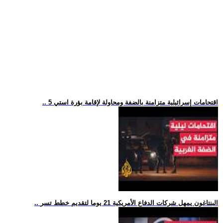
.. 5 اقتحامات إسرائيلية متزامنة بالضفة ومحاولة لإقامة بؤرة استي
.. البنتاغون يمهل شركات الدفاع الأمريكية 21 يوما لتقديم خطط تسر