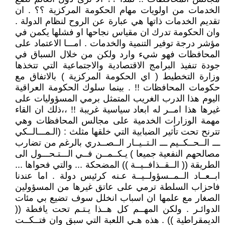
الخدمات من اولويات مهام الحكومة المركزية ؟؟ . ان
تقديم الخدمات ذاتها هي عبارة عن الروح لنظام الدولة .
وان الحكومة تدرك ان مقياس نجاحها او فشلها يكمن في
مؤشر درجة توفير التنمية والخدمات . امـــا الاعتماد على
المحافظات فهو شيء وارد ولكن من خلال السباق في
جودة تنفيذ البرامج الاقتصادية والاجتماعية التي تتخذها
وزارة التخطيط ( اي الحكومة المركزية ) بالاتفاق مع
حكومات المحافظات !! . بينما سلوك الحكومة العراقية
اليوم هذا الدرب الغريب المتمثل برمي المسؤوليات على
غيرها هذا امــر له ابعاد سياسية غريبة !! ،،ذلك ان القاء
مهمة الوزارات الخدمية على مجالس المحافظات وهي
تترنح تحت تأثير الضبابية التي خلقها مثلث : (الـمـــالــكي
ـــ الــحــكــيم ـــ الـتــيــار الــصــدري بالرغم من تضارب
مصالحهم النفعية جميعا ) يـكــمــن فــي الـــتـحـــول الى
الطريقة (( الــقــذافــيــة )) المضحكة ... والتي فحواها ...
ابــعــاد الــمــسؤولــيــة عـنه كرئيس دولة . اما عندنا
فاحزاب السلطة ترمي على عاتق غيرها من المسؤولين
الصغار مع علمها ان اسباب انخلل سوف تضيع بي مئات
الدوائـر . ولكن المهــم كل هــذا يـتـم تحت يافطة ((
الديمقراطية )) . هذه هـي اللعبة التي سبق وان فتــكــت