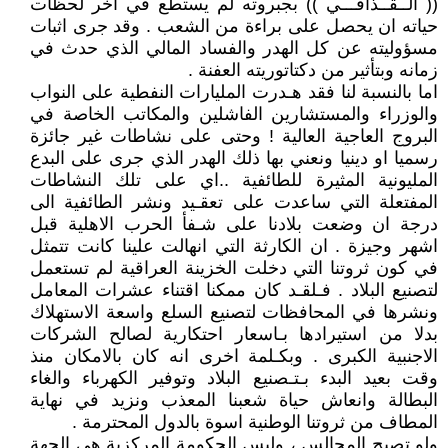
(( الــقــذافـــي )) بجبروته لم يستطع في اخر لحظات
حياته ان يحصل على براءة من الشعب . وقد جرى اثبات
مسؤوليته عن كل الهدر والفساد المالي الذي حدث في
زمانه وبتأثير من دكتاتوريته العفنة .
اما بالنسبة لنا فقد هـدرت المليارات النفطية على النواب
والوزراء والمستشارين الفاشلين والمكاتب الخاصة في
البروج العاجية العالية ! وحتى على نشاطات غير جائزة
رسميا او دينيا ونعني بها ذلك الهدر الذي جرى على البدع
المليونية المثيرة للطائفية ..اي على تلك النشاطات
المفتعلة التي ساعدت على تعقـيد ونشر الطائفية الى
درجة ان وضعت بلادنا على شـفأ الحرب الاهلية قبل
اشهر وجيزة . ان الكارثة التي انهالت علينا كانت تتمثل
في كون ثروتنا التي دخلت الخزينة العراقية لم تستعمل
لتصنيع البلاد . فـلقـد كان ممكنا اقتناء عشرات المعامل
ونشرها في المحافظات لتصنيع السلع واسعة الاستهلاك
بدلا من استيرادها بـاسعار احتكارية لصالح الشركات
الاجنبية الكبرى . وبكـلمة اخرى انه كان بالامكان منذ
وقت بعيد البدء بـتـصنيع البلاد وتوفير الكهرباء والغاء
البطالة وانعاش حياة شعبنا المعذب ونزيد في نهاية
المطاف من ثروتنا الوطنية اسوة بالدول المحترمة .
ولو تصبح المجالس ، وليس الحكومة المركزية هي الجهة