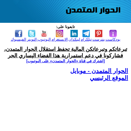
تابعونا على:
بودكاست
بنترست
تيلكرام
لينكدإن
الانستغرام
اليوتيوب
التويتر
الفيسبوك
تبرعاتكم وتبرعاتكن المالية تحفظ استقلال الحوار المتمدن،
فشاركونا في دعم استمرارية هذا الفضاء اليساري الحر
[اشترك في قناة ‫«الحوار المتمدن» على اليوتيوب]
الحوار المتمدن - موبايل
الموقع الرئيسي