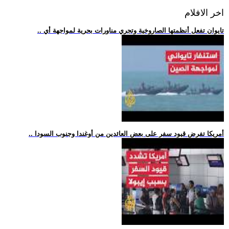
اخر الافلام
.. تايوان تفعل أنظمتها الصاروخية وتجري مناورات بحرية لمواجهة أي
.. أمريكا تفرض قيود سفر على بعض العائدين من أوغندا وجنوب السودا