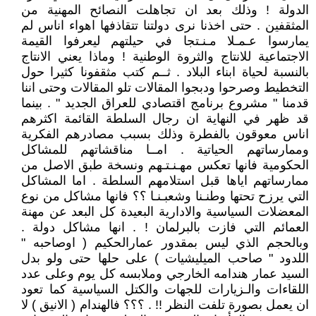
الدولة ! وذلك بعد ان تجاهلت النصائح المهنية من
المثقفين . حتى اخذنا نرى دولتنا تتقاذفها اهواء اناس لم
يمارسوا عـمـلا مـنـتجا في حيلتهم ليعرفوا القيمة
الاجتماعية للانتاج والثروة الوطنية ! وماذا يعني الانتاج
بالنسبة لحياة ابناء البلاد . ثــم كتب مثقفونا كثيرا حول
التخطيط وصرحوا ودبجوا المقالات تلو المقالات وحتى اننا
قدمنا " مشروع برنامج اقتصادي للعراق الجديد " . بينما
قد ظهر في النهاية ان رجال السلطة القائمة اكثرهم
اناس معوقون بالفطرة وذلك بسبب مصادرهم الفكرية
وممارساتهم الحياتية . امــا مناقشاتهم للمشاكل
الحكومية فانها تعكس مهـنـتـهم ونسخة طبق الاصل من
ممارساتهم اياها قبل استلامهم السلطة . اما المشاكل
التي يرزح تحتها وطنـنا وشعبـنـا ؟؟ فانها مشاكل من نوع
المعضلات السياسية والادارية البعيدة كل البعد عن مهنة
العمائم التي فازت بالبرلمان ! . انها مشاكل دولة .
وبالحجم الذي ليس بمقدور عمارالحكيم ( اوصاحبه "
اللدود " صاحب الميليشيات ) على حلها حتى ولو بدل
السيد عمار هندامه الخارجي وملابسه كل يوم وعلى عدد
اللقاءات والـزيارات للجهات والكتل السياسية كما تعود
ان يعمل بصورة تلفت النظر !! . ؟؟؟ فالهندام ( الانيق ) لا