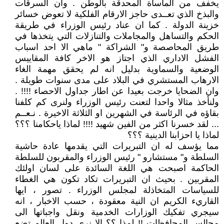
يخفف من المأساة المحدقة بالوطن . وان السرقات
والبذخ الذي تعــدى حاجز الارقام الفلكية لا تعوض خسائر
خزينة الدولة . كما ان عناد رئيس الوزراء في طريقة
الحكم والتساهل والمجاملات والتنازلات التي يتخذها في
طريق المحاصصة و" الشراكة " ماهي الا احد اسباب
الفشل الاداري الذي اجتاز هو الاخر كافة المقاييس
الوضعية والسماوية بدليل انه لم يحقق مهمة الغاء
الارهاب المستشري في البلاد على مدى سنوات طويلة .
وان الضحايا خرجت بعيدا عن اطار جداول الاحصاء !!!! .
ولنأخذ مثالا واحدا لتعنت رئيس الوزراء ولنرى كم كلفنا
بقاؤه في الرئاسة في الشهرين او الثلاثة الاخيرة . نـعــم
... لقد خسرنا اكثر من الفين شهيد !!!! لماذا ياحكامنا ؟؟؟
لماذا يا احزابنا الدينية ؟؟؟
مما يؤسف له ان التبريرات التي يقدمها عادة حاشية
السلطة و" مستشارو " رئيس الوزراء والمقربون للسلطة
الحاكمة اصبحت هي اللغة السائدة على لسان اولئك
المقربين . بحيث ان التبريرات تكاد تكون هي الغطاء
للسياسات المتخاذلة لمجلس الوزراء . تصور ، ايها
القاريء الكريم ان النية معقودة ، حسب الاخبار ، انه
سيجري تفكيك الوزارات الخدمية ونقل واجباتها الى
مجالس المحافظات !! لمذا ؟؟ الا نرى دول العالم تضع