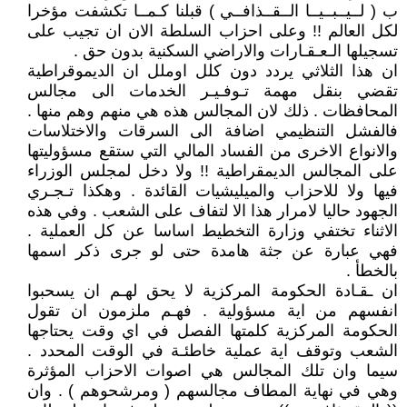
ب ( لــيــبــيــا الــقــذافــي ) قبلنا كـمــا تكشفت مؤخرا
لكل العالم !! وعلى احزاب السلطة الان ان تجيب على
تسجيلها الـعـقـارات والاراضي السكنية بدون حق .
ان هذا الثلاثي يردد دون كلل اوملل ان الديموقراطية
تقضي بنقل مهمة تـوفـيـر الخدمات الى مجالس
المحافظات . ذلك لان المجالس هذه هي منهم وهم منها .
فالفشل التنظيمي اضافة الى السرقات والاختلاسات
والانواع الاخرى من الفساد المالي التي ستقع مسؤوليتها
على المجالس الديمقراطية !! ولا دخل لمجلس الوزراء
فيها ولا للاحزاب والميليشيات القائدة . وهكذا تـجـري
الجهود حاليا لامرار هذا الا لتفاف على الشعب . وفي هذه
الاثناء تختفي وزارة التخطيط اساسا عن كل العملية .
فهي عبارة عن جثة هامدة حتى لو جرى ذكر اسمها
بالخطأ .
ان ـقـادة الحكومة المركزية لا يحق لهـم ان يسحبوا
انفسهم من اية مسؤولية . فهـم ملزمون ان تقول
الحكومة المركزية كلمتها الفصل في اي وقت يحتاجها
الشعب وتوقف اية عملية خاطئـة في الوقت المحدد .
سيما وان تلك المجالس هي اصوات الاحزاب المؤثرة
وهي في نهاية المطاف مجالسهم ( ومرشحوهم ) . وان