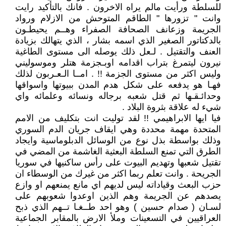
للسلطة ورأيت مالم يراه الاخرون . فانك بالتأكيد رايت
وانت " تزورها " الطاقم المتوحش من الازلام ورواد
الجريمة وزعانف الصحافة الصفراء وهــم يحيطـون
بالدكتاتور الصغير الذي اسمه بشار ، الذي يتهالك بزيادة
العنف والتقتيل . لـعل ذلك يوصله الى مستوى الطاغية
نيرون ليتمرغ بتراب اقدامه اوبـجزمة هتلر وموسوليني
وليس اكثر من مستوى الجزمة !! . امــا الـعـربون لذلك
فهـا هو يدفعه على شكل هدم المدن ببيوتها واسواقها
وحدائـقـها ثم قتل شعبه برجاله ونسائه وعلمائه واي
شيء له علاقة بثروة البلاد .
فيا ايها الابراهيمي !! لقد توليت انت بتكليف من الامم
المتحدة مهمة محددة وهي ايقاف جريان الدم السوري
وذلك بواسطة بذل نوع من الوسائل الدبلوماسية وايجاد
الطرق التي تمنع السلطة البعثية الغاشمة من المضي في
تقتيل شعبها وتهديم البيوت على رأس ساكنيها في سوريا
الجريحة . وانت تعلم ربما اكثر من غيرك من الوسطاء ان
حزب البعث وقياداته ليس لديهم اي مانع يمنعهم او وازع
يصدهم عن الجريمة وهم الذين اوعدوا شعوبهم على
لسـان ( صدام حسين ) وهو احد طــغـا تــهم الذي ذبح
العراقيين في التسعينات وملأ الارض بالمقابر الجماعية