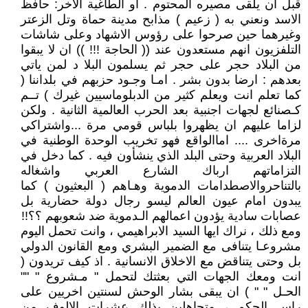
قبل ان يلقى مصيره المحتوم . او الطاغية الاخر: حافظ
الاسد ونعني به ( زعيم ) مذابح مدينة حماة وتل الزعتر
وغيرهما حين صرحوا على رؤوس الاشهاد وعلى شاشات
التلفزيون انهم مستعدون عند (( الحاجة !!! )) ان لا يبقوا
من البلاد حجر على حجر ثم يسلمون البلا د لمن ياتي
بعدهم : ارضا بدون بشر . امـا وجـود حزبهم في بلداننا (
كما تعلم انت ويعلم كثير من الدبلوماسيين غيرك ) تــم
كـصنائع لجهات اجنبية بعد الحرب العالمية الثانية . ولكن
لزاما عليهم ان يظهروا بلباس قومي مرة ...واشتراكي
مرةاخرى .... اماالواقع فهو تخريب الوحدة الوطنية في
البلاد العربية وحتى البلد الذي ينشأون فيه . كما دخل في
التزاماتهم ارباك الشارع العربي واشغاله
بالتناحروالاصطدامات الدموية وهـاهم ( البعثيون ) كما
يبدون امام عيون العالم ليسو رجال دولة حضارية بل
عصابات سادية يؤدون اعمالهم الـدموية ضد شعوبهم ؟؟!!
ومع ذلك ، نراك ايها السيد الابراهيمي ، وانت تحمل اليوم
مشروعـا يتنافى مع الضمير البشري ومع القانون الدولي
بل وحتى يتناقض مع الاخلاق الانسانية . اذ كيف تريدون (
انت ومعك الجهات التي بعثتك لتحمل " مـشروع " ""
الحـل " " ) ان يبقى بشار الوحش لسنتين اخريين على
راس الحكم ، متجاهلين بذلك عشرات الالوف من