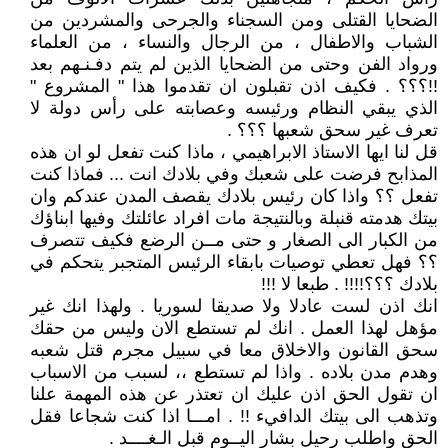
الضحايا القتلى ومن السجناء والجرحى والمشردين من
الشباب والاطفال ، من الرجال والنساء ، من العلماء
ورواد الفن وحتى من الضحايا الذين لم يتم دفـنـهم بعد
!!؟؟؟ . فكيف اذن تقبلون ان تقدموا هذا " المشروع "
الذي يبقي النظام ورئيسه وعصابته على رأس دولة لا
تعرف غير سحق شعبها ؟؟؟ .
قل لنا ايها الاستاذ الابراهيمي ، ماذا كنت تفعل لو ان هذه
المذابح فرضت على شعبك وفي بلادك انت ... فماذا كنت
تفعل ؟؟ واذا كان رئيس بلادك يقصف المدن عندكم وان
بيتك هدمته قنبلة وبالنتيجة مات افراد عائلتك وفيها ابناؤك
من الكبار الى الصغار و حتى مــن الرضع فكيف تتصرف
؟؟ فهل تعطي توصيات بابقاء الرئيس المتجبر يتحكم في
بلادك ؟؟؟!!!! . طبعا لا !!!
انك اذن لست عادلا ولا صديقا لسوريا . ولهذا انك غير
مؤهل لهذا العمل . انك لم تستطع الان وليس من حقك
سحق القانون والاخلاق معا في سبيل مجرم قتل شعبه
وهدم مدن بلاده . واذا لم تستطع ،، لسبب من الاسباب
ان تقول الحق اذن عليك ان تعتذر عن هذه المهمة علنا
وتذهب الى بيتك الدافيء !! . امـــا اذا كنت شجاعا فقل
الحق واطلب رحيل بشار اليــوم قبل الـغــــد .