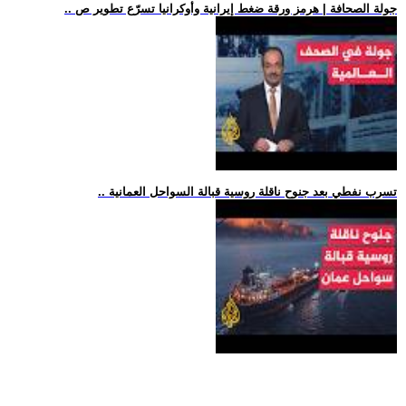
.. جولة الصحافة | هرمز ورقة ضغط إيرانية وأوكرانيا تسرّع تطوير ص
.. تسرب نفطي بعد جنوح ناقلة روسية قبالة السواحل العمانية