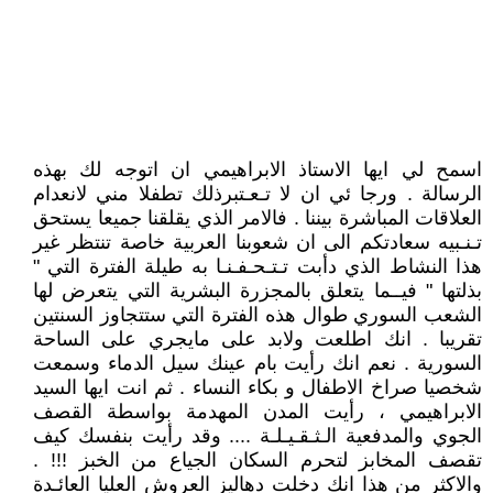
اسمح لي ايها الاستاذ الابراهيمي ان اتوجه لك بهذه
الرسالة . ورجا ئي ان لا تـعـتبرذلك تطفلا مني لانعدام
العلاقات المباشرة بيننا . فالامر الذي يقلقنا جميعا يستحق
تـنـبيه سعادتكم الى ان شعوبنا العربية خاصة تنتظر غير
هذا النشاط الذي دأبت تـتـحـفـنـا به طيلة الفترة التي "
بذلتها " فيــما يتعلق بالمجزرة البشرية التي يتعرض لها
الشعب السوري طوال هذه الفترة التي ستتجاوز السنتين
تقريبا . انك اطلعت ولابد على مايجري على الساحة
السورية . نعم انك رأيت بام عينك سيل الدماء وسمعت
شخصيا صراخ الاطفال و بكاء النساء . ثم انت ايها السيد
الابراهيمي ، رأيت المدن المهدمة بواسطة القصف
الجوي والمدفعية الـثـقـيـلـة .... وقد رأيت بنفسك كيف
تقصف المخابز لتحرم السكان الجياع من الخبز !!! .
والاكثر من هذا انك دخلت دهاليز العروش العليا العائـدة