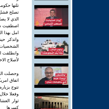
تلتها حكومه
تصلح فشل ح
الذي لا يص
اصطفيت شخ
امل بهذا ا
واتذكر حين
الشخصيات ا
وانطلقت ال
لأصلاح الاخ
وحصلت الحك
اتفاق امري
تتوج بزيار
وفعلا خلال
ثوار العش
كسرها