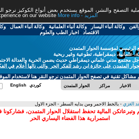
ة التصفح والنشر، الموقع يستخدم بعض أنواع الكوكيز نرجو النق
More info - المزيد
experience on our website
الفن
-
وكالة أنباء اليسار
-
وكالة أنباء العلمانية
-
وكالة أنباء العمال
-
وكا
الاقتصاد
-
اخبار الطب والعلوم
 الرئيسي لمؤسسة الحوار المتمدن
، علمانية، ديمقراطية، تطوعية وغير ربحية
ل مجتمع مدني علماني ديمقراطي حديث يضمن الحرية والعدالة الاجتم
حوار المتمدن على جائزة ابن رشد للفكر الحر والتى نالها أعلام في الفك
م مشاكل تقنية في تصفح الحوار المتمدن نرجو النقر هنا لاستخدام الموقع
كوردي
English
الاخبار
مراكز
الحوار المتمدن
د الغزي
- بالخط الاحمر ومن بدايه السطر - الجزء الاول
 وتبرعاتكن المالية تحفظ استقلال الحوار المتمدن، فشاركونا 
استمرارية هذا الفضاء اليساري الحر