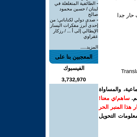
-
الطائفية المتغلغلة في
لبنان / حسين محمود
صالح
 حار جدا
-
صدى دولي لكتاباتي: من
إحدى أبرز مفكرات اليسار
الإيطالي إلى أ ... / رزكار
عقراوي
المزيد.....
المعجبين بنا على
الفيسبوك
Transl
3,732,970
اعية، والمساواة
م.
ساهم/ي معنا!
رار هذا المنبر الحر
معلومات التحويل