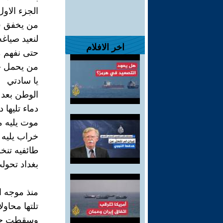
الجزء الاول
من يخفق ف
لنعيد صياغه
اخر الافلام
حتى نفهم م
من يحمل جر
يا سادتي
الوطن بعد عمليه التغيير
دماء تليها د
موت يليه 
خراب يليه
طائفيه تنخ
بغداد تحول
منذ موجه ا
تلتها محاول
وسقطت حكو