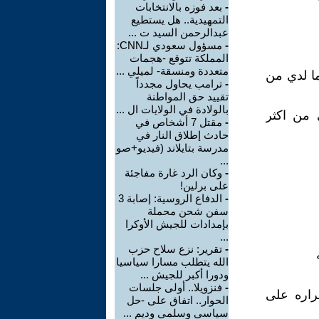
-
بعد فوزه بالانتخابات
التمهيدية.. هل يستطيع
عبدالرحمن السيد ت ...
-
مسؤول سعودي لـCNN:
المملكة تتوقع -هجمات
متعددة ومنسقة- لميلي ...
ا لدي من
-
ترامب يحاول مجدداً
تقييد حق المواطنة
بالولادة في الولايات ال ...
ي من اكثر
-
مقتل 7 أشخاص في
حادث إطلاق النار في
مدرسة بتايلاند (فيديو+صو
...
-
وكان الرد غارة مفاجئة
على برلين!
-
الدفاع الروسية: إصابة 3
سفن شحن محملة
بإمدادات للجيش الأوكرا
...
-
تقرير: نزع سلاح حزب
الله يتطلب مسارا سياسيا
ودورا أكبر للجيش ...
-
فنزويلا.. أولى جلسات
راره على
الحوار.. اتفاق على -حل
سياسي وسلمي وديم ...