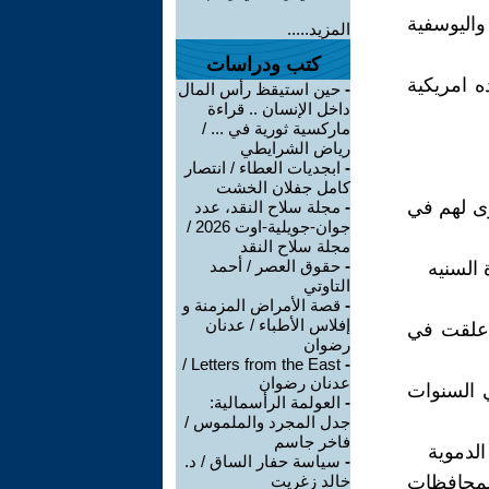
واليوسفية
المزيد.....
كتب ودراسات
ه امريكية
-
حين استيقظ رأس المال
داخل الإنسان .. قراءة
ماركسية ثورية في ... /
رياض الشرايطي
-
ابجديات العطاء / انتصار
كامل جفلان الخشت
وى لهم في
-
مجلة سلاح النقد، عدد
جوان-جويلية-اوت 2026 /
مجلة سلاح النقد
-
حقوق العصر / أحمد
 السنيه
التاوتي
-
قصة الأمراض المزمنة و
إفلاس الأطباء / عدنان
ت دوله رئيس الوزراء لانتخابات مجالس المحافظات عام 2009 علقت في
رضوان
Letters from the East /
-
عدنان رضوان
ي السنوات
-
العولمة الرأسمالية:
جدل المجرد والملموس /
فاخر جاسم
الدموية
-
سياسة حفار الساق / د.
لمحافظات
خالد زغريت