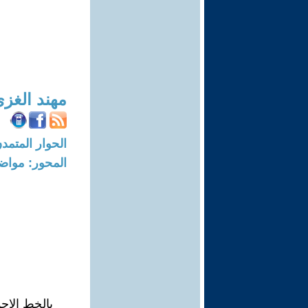
مهند الغز
الحوار المتمدن-العدد: 4109 - 13
المحور: مواض
بالخط الاح