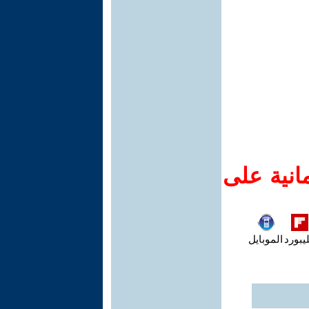
انية على
يبورد
الموبايل