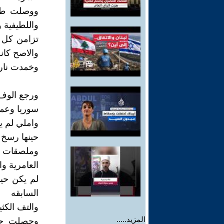
ووصلت طلائ
واللطيفية و
تزامن كل ه
والاصح كان
وخمدت نار 
ورجع الوف 
سوريا وعم
واملي لم يخ
حينها رسخ 
العامرية وا
لم يكن حين
السابقه
والتف الكث
المزيد.....
وحصلت حين