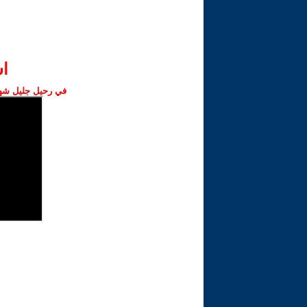
ا‫
في رحيل جليل شهبا