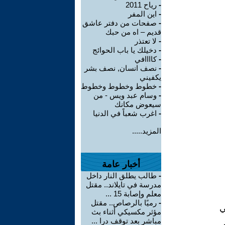
-
رياح 2011
-
اين المفر
-
صفحات من دفتر عاشق
قديم – اه من حبك
-
لا تعتذر
-
دخيلك يا باب الحوائج
-
كاااافي
-
نصف انسان, نصف بشر
يكفيني
-
خطوط وخطوط وخطوط
-
وسام عبد ويس - من
سيعوض مكانك
-
اغرب شعباً في الدنيا
المزيد.....
أخبار عامة
-
طالب يطلق النار داخل
مدرسة في تايلاند.. مقتل
معلم وإصابة 15 ...
-
رميًا بالرصاص.. مقتل
ي
مؤثر مكسيكي أثناء بث
مباشر بعد توقف درا ...