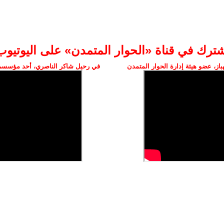
شترك في قناة «الحوار المتمدن» على اليوتيوب
ز، عضو هيئة إدارة الحوار المتمدن
في رحيل شاكر الناصري، أحد مؤسسي 