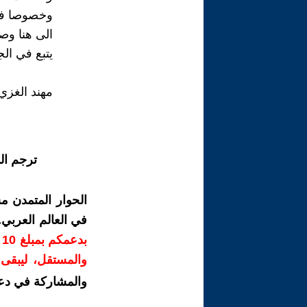
وخصوصا في
الى هنا وص
يتبع في الج
مهند الغزي
ترجم ال
الحوار المتمدن م
في العالم العربي
ب
والمستقل، ليبقى ص
والمشاركة في دع