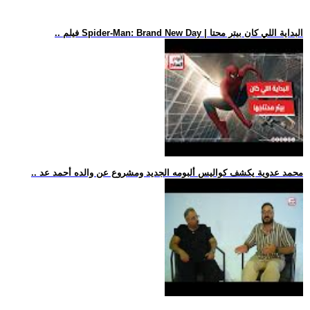
.. فيلم Spider-Man: Brand New Day | البداية اللي كان بيتر محتا
.. محمد عدوية يكشف كواليس ألبومه الجديد ومشروع عن والده أحمد عد