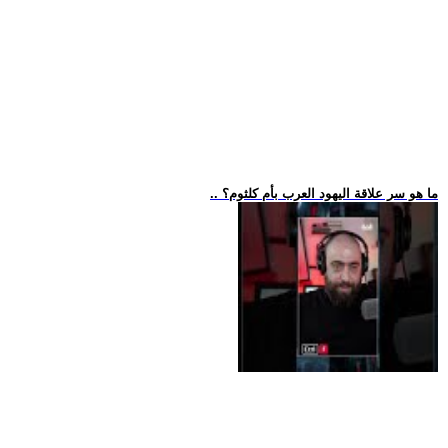
.. ما هو سر علاقة اليهود العرب بأم كلثوم؟