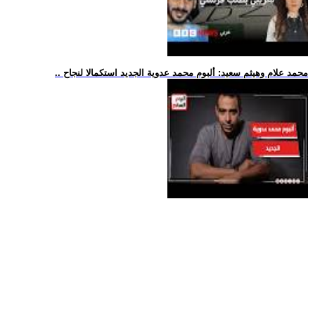
.. محمد علام وهيثم سعيد: ألبوم محمد عدوية الجديد استكمالا لنجاح