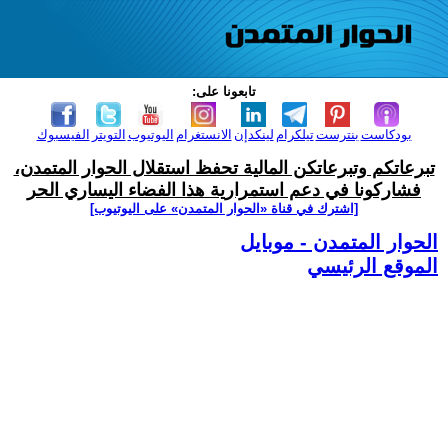
تابعونا على:
بودكاست
بنترست
تيلكرام
لينكدإن
الانستغرام
اليوتيوب
التويتر
الفيسبوك
تبرعاتكم وتبرعاتكن المالية تحفظ استقلال الحوار المتمدن،
فشاركونا في دعم استمرارية هذا الفضاء اليساري الحر
[اشترك في قناة ‫«الحوار المتمدن» على اليوتيوب]
الحوار المتمدن - موبايل
الموقع الرئيسي