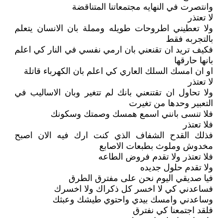
وانتصرت في النهايه مجتمعاتنا المتناقضة
لا تعتذر
ولا تعطيني اطروحات طويله ومملة بان الانسان يتعلم
بالتجربه فقط
فكيف تريد ان تقنعني بان ارمي نفسي في النار كي اعلم
بانها حارقها
او ان امسك السلك العاري كي اعلم بان الكهرباء قاتلة
لا تعتذر
ولا تحاول ان تقتنعني بانك لم تتغير وبان الاساليب في
التعبير وحدها من تغيرت
فلا تنسى بانني اسمع همسك وصمتك وسكونك
فلا تعتذر
فذلك القدح الشفاف الذي كنت ارك فيه الان اصبح
مخدوش وملوث بطبعات الاصابع
فلا تعتذر ولا تقدم فروض الطاعه
ولا تقدم حلول جديده
فيا صديقي اليوم نحن على مفترق الطرق
فساعدني كي لا اخسر كل ذكراك ولا اخسرك
وساعدني وامسك بيدي واحتوي طيشك وعبثك
فلقد اجتمعنا كي نفترق