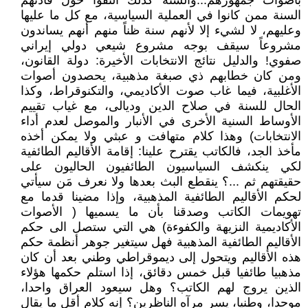
بأصوات جمهورهم...والسنة كذلك التفوا حول قادتهم
السنة ممن كانوا في العملية السياسية، مع كل ما عليها
وعليهم، لا لشيء إلا لأنهم سنة ظناً منهم أنهم يساندون
مشروعاً سيقف بوجه مشروع شيعي دولي إيراني
صفوي! والدليل نتائج الانتخابات الأخيرة: دولة القانون،
ومن كان خطابهم ذي صبغة مذهبية، يحصدون أصوات
الأغلبية، فيما غاب صوت الأكاديمي، والتكنوقراط، وكذا
الحال للسنة في صلاح الدين وديالى، مع غياب تقييم
الأوساط السنية الأخرى في الأنبار والموصل لعدم أداء
الانتخابات) وهذا كلام متهافت و عبثي ولا يمكن أخذه
مأخذ الجد، فالكاتب يقترح علينا: إقامة الأقاليم الطائفية
لكي ينكشف السياسيون الطائفيون الحاليون على
حقيقتهم ثم ...؟ ينقطع البث بعدها ولا نعرف مَن سيأتي
لحكم الأقاليم الطائفية المذهبية، وإذا مضينا قدما مع
تهويمات الكاتب وصدقنا بأن ما يسميها ( الأصوات
الأكاديمية النزيهة والكفوءة) هي التي ستصل الى حكم
الأقاليم الطائفية المذهبية فهل سيتغير جوهر أنظمة حكم
هذه الأقاليم ويتحول إلى ديموقراطي وطني بعد أن كان
مذهبيا طائفيا قبل خمس دقائق، إذا استلم حكمها هؤلاء
الذين يروج لهم الكاتب؟ وهل سيعود العراق واحدا،
موحدا، وطنيا، يسر مرآه الناظرين؟ إنه كلام أقل ما يقال