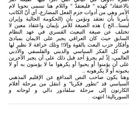
بالاعتقاد" كهذه " فليعتقدْ " واللام هنا تسمى نحويا لام
الأمر وهي من أدوات جزم الفعل المضارع، أي أنّ الكاتب
يأمرنا بأن نعتقد ونؤمن بأن (الحكومة الحالية وإيران
ليستا...الخ ) هذه الصيغة للأمر بإيمان واعتقاد معين لا
تختلف عن صيغة التبعيث القسري في عهد النظام
السابق حيث كان العراقي يجبر على الايمان بمبادئ
وأفكار حزب البعث بالقوة وإلا!! وتلك خرافة لا نظير لها
في كل الفكر السياسي والديني والفلسفي والأدبي
العالمي، إذْ لم يجرؤ أحد قبل ذلك على أن يجبر الآخرين
على أن يؤمنوا أو يحبوا أو يكرهوا ما لا يؤمنون به أو لا
يحبونه أو لا يكرهونه ..
وهنا يكون صاحب النص المدافع عن الإقليم المذهبي
السياسي قد "تطور فكريا" و انتقل من مرحلة أفلام
الكارتون إلى مرحلة سلفادور دالي و لوحاته و
السوريالية! انتهت