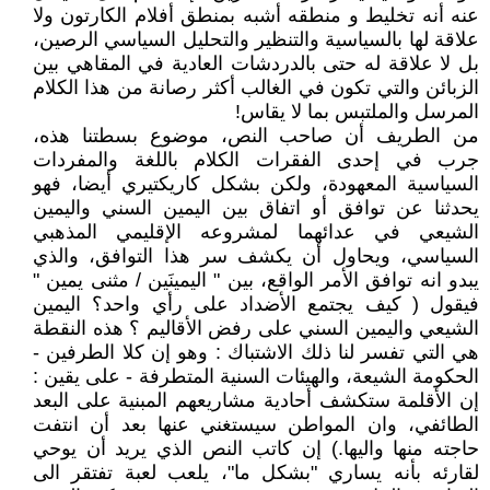
عنه أنه تخليط و منطقه أشبه بمنطق أفلام الكارتون ولا
علاقة لها بالسياسية والتنظير والتحليل السياسي الرصين،
بل لا علاقة له حتى بالدردشات العادية في المقاهي بين
الزبائن والتي تكون في الغالب أكثر رصانة من هذا الكلام
المرسل والملتبس بما لا يقاس!
من الطريف أن صاحب النص، موضوع بسطتنا هذه،
جرب في إحدى الفقرات الكلام باللغة والمفردات
السياسية المعهودة، ولكن بشكل كاريكتيري أيضا، فهو
يحدثنا عن توافق أو اتفاق بين اليمين السني واليمين
الشيعي في عدائهما لمشروعه الإقليمي المذهبي
السياسي، ويحاول أن يكشف سر هذا التوافق، والذي
يبدو انه توافق الأمر الواقع، بين " اليمينَين / مثنى يمين "
فيقول ( كيف يجتمع الأضداد على رأي واحد؟ اليمين
الشيعي واليمين السني على رفض الأقاليم ؟ هذه النقطة
هي التي تفسر لنا ذلك الاشتباك : وهو إن كلا الطرفين -
الحكومة الشيعة، والهيئات السنية المتطرفة - على يقين :
إن الأقلمة ستكشف أحادية مشاريعهم المبنية على البعد
الطائفي، وان المواطن سيستغني عنها بعد أن انتفت
حاجته منها واليها.) إن كاتب النص الذي يريد أن يوحي
لقارئه بأنه يساري "بشكل ما"، يلعب لعبة تفتقر الى