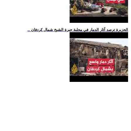
.. الجزيرة ترصد آثار الدمار في محلية جبرة الشيخ شمال كردفان