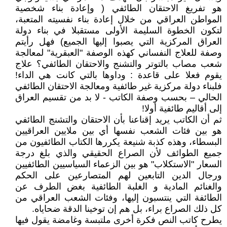
هو تفريغ الاحتقان الطائفي ( وإعادة بناء شخصية
المواطن العراقي من خلال إعادة بناء نفسيته المتعبة،
لتكون الخطوة السليمة الأولى مستقبلا في بناء دولة
العراق المركزية التي يصبوا إليها الجميع) فهل رأيتم
وصفة للعلاج النفساني كهذه الوصفة "العبقرية" لمعالجة
شعب مصاب بالتوتر والتشنج والاحتقان الطائفي؟ علاج
يقوم فعلا على قاعدة : وداوها بالتي كانت هي الداء!
فلبناء دولة مركزية غير طائفية ومعالجة الاحتقان الطائفي
الحالي – بحسب وصفة الكاتب - لا بد من تقسيم العراق
إلى أقاليم طائفية أولا!
ثم أن الكاتب يريد إقناعنا بأن الاحتقان والتشنج الطائفي
هو بين فئات الشعب نفسها أي بين ملايين العراقيين
البسطاء، وهذه كذبة شنيعة يكررها الكتاب الطائفيون من
جميع الطوائف لأن الصراع الحقيقي والذي بلغ درجة
السعار "الاستكلاب" هو بين الزعماء السياسيين الطائفيين
ورجال الدين التابعين لهم المتصارعين على الحكم
والغنائم المادية و الغلبة الطائفية بغض الطرف عن
الطائفة التي ينتسبون إليها، وفئات الشعب العراقي من
كل ذلك الصراع براء، بل هم إن توخينا الدقة ضحاياه.
يطرح كاتب النص فكرة أخرى ملتبسة وغامضة يقول فيها