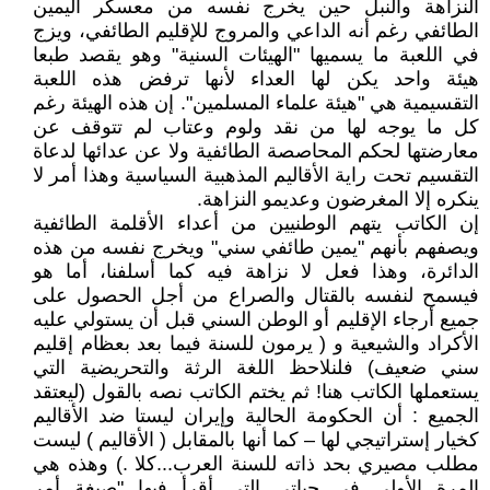
النزاهة والنبل حين يخرج نفسه من معسكر اليمين
الطائفي رغم أنه الداعي والمروج للإقليم الطائفي، ويزج
في اللعبة ما يسميها "الهيئات السنية" وهو يقصد طبعا
هيئة واحد يكن لها العداء لأنها ترفض هذه اللعبة
التقسيمية هي "هيئة علماء المسلمين". إن هذه الهيئة رغم
كل ما يوجه لها من نقد ولوم وعتاب لم تتوقف عن
معارضتها لحكم المحاصصة الطائفية ولا عن عدائها لدعاة
التقسيم تحت راية الأقاليم المذهبية السياسية وهذا أمر لا
ينكره إلا المغرضون وعديمو النزاهة.
إن الكاتب يتهم الوطنيين من أعداء الأقلمة الطائفية
ويصفهم بأنهم "يمين طائفي سني" ويخرج نفسه من هذه
الدائرة، وهذا فعل لا نزاهة فيه كما أسلفنا، أما هو
فيسمح لنفسه بالقتال والصراع من أجل الحصول على
جميع أرجاء الإقليم أو الوطن السني قبل أن يستولي عليه
الأكراد والشيعية و ( يرمون للسنة فيما بعد بعظام إقليم
سني ضعيف) فلنلاحظ اللغة الرثة والتحريضية التي
يستعملها الكاتب هنا! ثم يختم الكاتب نصه بالقول (ليعتقد
الجميع : أن الحكومة الحالية وإيران ليستا ضد الأقاليم
كخيار إستراتيجي لها – كما أنها بالمقابل ( الأقاليم ) ليست
مطلب مصيري بحد ذاته للسنة العرب...كلا .) وهذه هي
المرة الأولى في حياتي التي أقرأ فيها "صيغة أمر