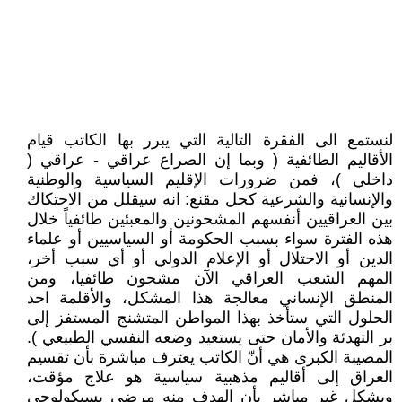
لنستمع الى الفقرة التالية التي يبرر بها الكاتب قيام
الأقاليم الطائفية ( وبما إن الصراع عراقي - عراقي (
داخلي )، فمن ضرورات الإقليم السياسية والوطنية
والإنسانية والشرعية كحل مقنع: انه سيقلل من الاحتكاك
بين العراقيين أنفسهم المشحونين والمعبئين طائفياً خلال
هذه الفترة سواء بسبب الحكومة أو السياسيين أو علماء
الدين أو الاحتلال أو الإعلام الدولي أو أي سبب أخر،
المهم الشعب العراقي الآن مشحون طائفيا، ومن
المنطق الإنساني معالجة هذا المشكل، والأقلمة احد
الحلول التي ستأخذ بهذا المواطن المتشنج المستفز إلى
بر التهدئة والأمان حتى يستعيد وضعه النفسي الطبيعي ).
المصيبة الكبرى هي أنّ الكاتب يعترف مباشرة بأن تقسيم
العراق إلى أقاليم مذهبية سياسية هو علاج مؤقت،
وبشكل غير مباشر بأن الهدف منه مرضي بسيكولوجي