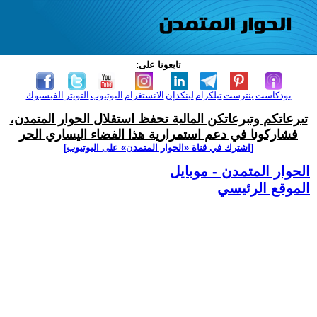
تابعونا على:
بودكاست
بنترست
تيلكرام
لينكدإن
الانستغرام
اليوتيوب
التويتر
الفيسبوك
تبرعاتكم وتبرعاتكن المالية تحفظ استقلال الحوار المتمدن،
فشاركونا في دعم استمرارية هذا الفضاء اليساري الحر
[اشترك في قناة ‫«الحوار المتمدن» على اليوتيوب]
الحوار المتمدن - موبايل
الموقع الرئيسي