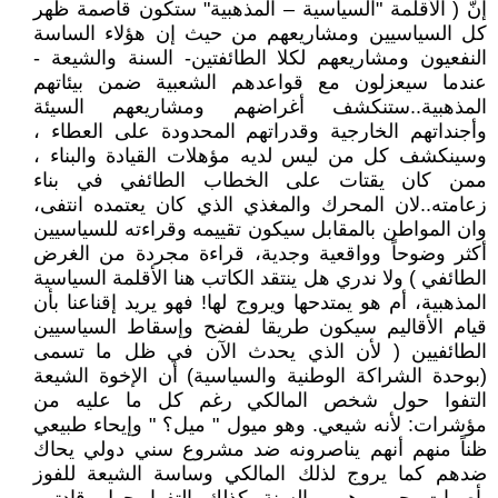
إنّ ( الأقلمة "السياسية – المذهبية" ستكون قاصمة ظهر
كل السياسيين ومشاريعهم من حيث إن هؤلاء الساسة
النفعيون ومشاريعهم لكلا الطائفتين- السنة والشيعة -
عندما سيعزلون مع قواعدهم الشعبية ضمن بيئاتهم
المذهبية..ستنكشف أغراضهم ومشاريعهم السيئة
وأجنداتهم الخارجية وقدراتهم المحدودة على العطاء ،
وسينكشف كل من ليس لديه مؤهلات القيادة والبناء ،
ممن كان يقتات على الخطاب الطائفي في بناء
زعامته..لان المحرك والمغذي الذي كان يعتمده انتفى،
وان المواطن بالمقابل سيكون تقييمه وقراءته للسياسيين
أكثر وضوحاً وواقعية وجدية، قراءة مجردة من الغرض
الطائفي ) ولا ندري هل ينتقد الكاتب هنا الأقلمة السياسية
المذهبية، أم هو يمتدحها ويروج لها! فهو يريد إقناعنا بأن
قيام الأقاليم سيكون طريقا لفضح وإسقاط السياسيين
الطائفيين ( لأن الذي يحدث الآن في ظل ما تسمى
(بوحدة الشراكة الوطنية والسياسية) أن الإخوة الشيعة
التفوا حول شخص المالكي رغم كل ما عليه من
مؤشرات: لأنه شيعي. وهو ميول " ميل؟ " وإيحاء طبيعي
ظناً منهم أنهم يناصرونه ضد مشروع سني دولي يحاك
ضدهم كما يروج لذلك المالكي وساسة الشيعة للفوز