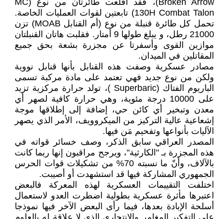
Broken Arrow)، فقد أقلعت طائرتان من نوع (MC
130H Combat Talon) تابعتين لقوات العمليات الخاصة.
تحمل كل طائرة قنبلة من نوع (أم القنابل MOAB) تزن
21000 رطل، و يبلغ طولها 9 أمتار. فقلبت هاتان القنبلتان
موازين القوى وأسفرتا عن مجزرة بشعة بحق جميع
المقاتلين في الميدان.
مصادر عسكرية وصفت هذه القنابل بأنها قنابل نووية
ولكن من نوع جديد فهي تعتمد على مادة مركبة تسمى
الباريوم الفتاك (Superbaric )، تولد حرارة مركزية تزيد
على 10000 درجة مئوية، وهي حرارة كافية لصهر أي
معدن وتبخير أي كائن حي، إضافة إلى إطلاقها موجة
إشعاعية عالية التركيز من الميكروويف، الأمر الذي يصهر
الآليات بأنواعها وتفحيم مَن فيها.
المصدر العراقي سابق الذكر، وصف خسائر قواته في
هذه المجزرة بـ "الكارثية"، ويرجح مراقبون إنها ربما كانت
بالآلاف، وأنّ ما نسبته 70% من تشكيلات قوات الحرس
الجمهوري المشاركة فيها قد استشهدت أو أصيبت.
اختلفت التقييمات العسكرية لهذه المعركة فالبعض
اعتبرها مأثرة عسكرية بطولية اضطرت العدو لاستعمال
أسلحة الإبادة بعدها، فيما رأى البعض الآخر فيها نموذجا
على التفكير المغامر والانتحاري الذي لا علاقة له بالعلوم