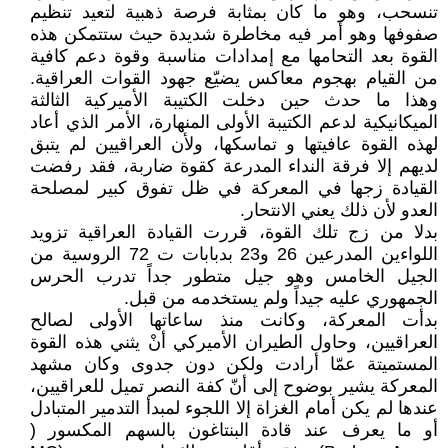
تنسحب، وهو ما كان بمثابة فرصة ذهبية لتعيد تنظيم
صفوفها وهو أمر فيه مخاطرة شديدة حيث ستتمكن هذه
القوة بعد التحامها مع إمدادات مناسبة وقوة دعم كافية
من القيام بهجوم معاكس يضيّع جهود القوات العراقية.
وهذا ما حدث حين دخلت الكتيبة الأميركية الثالثة
الميكانيكية لدعم الكتيبة الأولى المنهارة، الأمر الذي أعاد
لهذه القوة عافيتها و تماسكها، ولأن العراقيين لم يتبق
لديهم إلا فرقة النداء المدرعة كقوة ضاربة، فقد رفضت
القيادة زجها في المعركة في ظل تفوق كبير لمصلحة
العدو لأن ذلك يعني الانتحار.
بدلا من زج تلك القوة، قررت القيادة العراقية تزويد
اللواءين المدرعين 26 و23 بدبابات ت 72 الروسية من
الجيل الخامس وهو جيل متطور جداً تدرب الحرس
الجمهوري عليه جيداً ولم يستخدمه من قبل.
بدأت المعركة، وكانت منذ ساعاتها الأولى لصالح
العراقيين، وحاول الطيران الأميركي أنْ يثني هذه القوة
المستميتة عمّا أرادت ولكن دون جدوى وكان مشهد
المعركة يشير بوضوح إلى أنّ كفة النصر تميل للعراقيين،
عندها لم يكن أمام الغزاة إلا اللجوء لمبدأ التدمير المتبادل
أو ما يعرف عند قادة البنتاغون بالسهم المكسور (