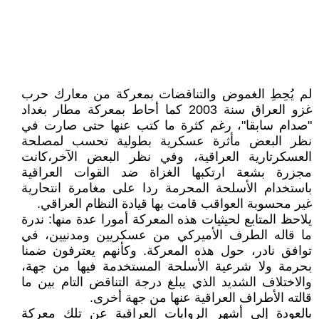
لم يُحِطِ الغموض والتناقضات بمعركة من معارك حرب
غزو العراق سنة 2003 كما أحاط بمعركة مطار بغداد
"صدام سابقا"، رغم كثرة ما كتب عنها حتى صارت في
نظر البعض مأثرة عسكرية بطولية تحسب لمصلحة
العسكرتارية العراقية، وفي نظر البعض الآخر،كانت
مجزرة بشعة ارتكبها الغزاة ضد القوات العراقية
باستخدام الأسلحة المحرمة ردا على مغامرة انتحارية
غير محسوبة العواقب قامت بها قيادة النظام العراقي.
يلاحظ المتابع لحيثيات هذه المعركة أمورا عدة منها: ندرة
ما قاله الطرف الأميركي من عسكريين ومدنيين، في
توافق نادر، حول هذه المعركة. وكأنهم يعترفون ضمنا
بحرمة ولا شرعية الأسلحة المستخدمة فيها من جهة،
والاختلاف الشديد الذي يبلغ درجة التناقض التام بين ما
قالته الأطراف العراقية عنها من جهة أخرى.
بالعودة إلى أشهر الروايات العراقية عن تلك معركة