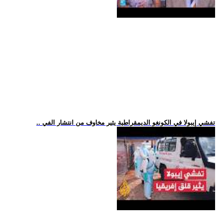
.. تفشي إيبولا في الكونغو الديمقراطية يثير مخاوف من انتشار الفي