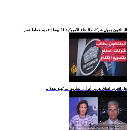
.. البنتاغون يمهل شركات الدفاع الأمريكية 21 يوما لتقديم خطط تسر
.. هل اقترب اتفاق هرمز أم أن الطريق لم يُعبد بعد؟