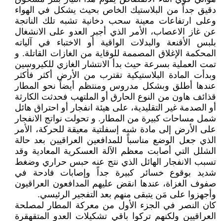
دقيق جداً من البلاستيك الخاص بحيث يشكل في الهواء
وعلى ارتفاعات معينة سحب دخانية تشبه تلك الناتجة
عن غاز الاعصاب، الأمر الذي أجبر العدو على الانشغال
بلبس الأقنعة والبدلات الواقية أو الاختباء في آلياته
المحكمة الإغلاق المصممة للوقاية من الغازات القاتلة. و
تمت العملية بسرعة حيث بدأ الانتشار الغازي للكيروسين
وبدأت المادة البلاستيكية تقترب من الأرض أكثر فأكثر
عندها أطلق وبشكل مدروس ومنتظم أيضاً نحو المطار
قذائف هاون من النوع الحارق أو الملتهب فحدثت الكارثة
أو الصدمة غير التقليدية، على هيئة انفجار أو احتراق هائل
شمل مساحات كبيرة من المطار. و تحولت نواتج الانفجار
على الأرض إلى مادة شبه إسفلتية معيقة للحركة، الأمر
الذي جعل الوضع مناسباً للمدافعين العراقيين بعد حالة
الشلل التي أصابت معظم الآلة العسكرية المعادية وقد
تسبب الانفجار الهائل الذي نتج عنه حبس حراري وضغط
شديد بوقوع خسائر كبيرة جداً وإصابات فادحة في
صفوف الغزاة، عندها انقض عليهم المدافعون العراقيون
وأجهزوا على مَن يتبقى منهم بعد التفجير الرئيسي.
كان النصر في الجزء الأول من معركة المطار لمصلحة
العراقيين ولكنهم تركوا باقي تشكيلات العدو المتقهقرة