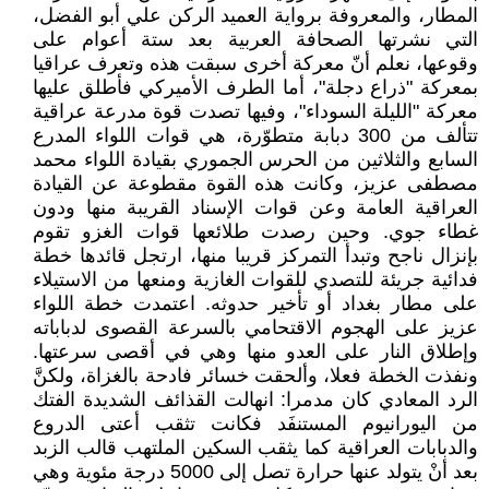
المطار، والمعروفة برواية العميد الركن علي أبو الفضل،
التي نشرتها الصحافة العربية بعد ستة أعوام على
وقوعها، نعلم أنّ معركة أخرى سبقت هذه وتعرف عراقيا
بمعركة "ذراع دجلة"، أما الطرف الأميركي فأطلق عليها
معركة "الليلة السوداء"، وفيها تصدت قوة مدرعة عراقية
تتألف من 300 دبابة متطوّرة، هي قوات اللواء المدرع
السابع والثلاثين من الحرس الجموري بقيادة اللواء محمد
مصطفى عزيز، وكانت هذه القوة مقطوعة عن القيادة
العراقية العامة وعن قوات الإسناد القريبة منها ودون
غطاء جوي. وحين رصدت طلائعها قوات الغزو تقوم
بإنزال ناجح وتبدأ التمركز قريبا منها، ارتجل قائدها خطة
فدائية جريئة للتصدي للقوات الغازية ومنعها من الاستيلاء
على مطار بغداد أو تأخير حدوثه. اعتمدت خطة اللواء
عزيز على الهجوم الاقتحامي بالسرعة القصوى لدباباته
وإطلاق النار على العدو منها وهي في أقصى سرعتها.
ونفذت الخطة فعلا، وألحقت خسائر فادحة بالغزاة، ولكنَّ
الرد المعادي كان مدمرا: انهالت القذائف الشديدة الفتك
من اليورانيوم المستنفَد فكانت تثقب أعتى الدروع
والدبابات العراقية كما يثقب السكين الملتهب قالب الزبد
بعد أنْ يتولد عنها حرارة تصل إلى 5000 درجة مئوية وهي