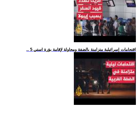
.. 5 اقتحامات إسرائيلية متزامنة بالضفة ومحاولة لإقامة بؤرة استي