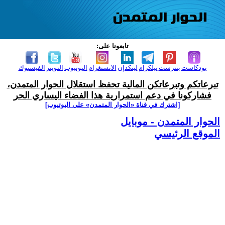
تابعونا على:
بودكاست
بنترست
تيلكرام
لينكدإن
الانستغرام
اليوتيوب
التويتر
الفيسبوك
تبرعاتكم وتبرعاتكن المالية تحفظ استقلال الحوار المتمدن،
فشاركونا في دعم استمرارية هذا الفضاء اليساري الحر
[اشترك في قناة ‫«الحوار المتمدن» على اليوتيوب]
الحوار المتمدن - موبايل
الموقع الرئيسي