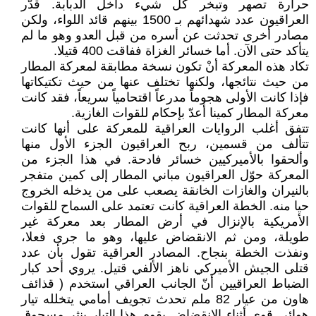
حرارة تصهر وتبخر كل شيء داخل الدبابة. قدّر
العراقيون عدد شهدائهم بـ 1500 بينهم قائد اللواء، ولكن
مصادر أخرى تحدثت عن أسره من قبل العدو وهو ما لم
يتأكد حتى الآن. أما خسائر الغزاة ففاقت 400 قتيلا.
تكاد هذه المعركة أنْ تكون نسخة مطابقة لمعركة المطار
من حيث نتائجها، ولكنها تختلف عنها من حيث تكتيكاتها
فإذا كانت الأولى هجوماً مدرعاً اقتحامياً سريعاً، فقد كانت
معركة المطار كمينا أعدّ بإحكام للقوات الغازية.
تتفق أغلب الروايات العراقية للمعركة على أنها كانت
تتألف من قسمين، ربح العراقيون الجزء الأول منها
وألحقوا بالأميركيين خسائر فادحة. في هذا الجزء من
المعركة حوّل العراقيون مباني المطار إلى كمين متفجر
بالنيران والغازات الخانقة يصعب على من يدخله الخروج
حيا منه. الخطة العراقية كانت تعتمد على السماح للقوات
الأمريكية بالإنزال في أرض المطار بعد معركة غير
طويلة، ومن ثم الانقضاض عليها، وهو ما جرى فعلا،
ونفذت الخطة بنجاح. المصادر العراقية تقول بأن عدد
قتلى الجيش الأميركي ناهز الألفي قتيل. يروي أحد كبار
الضباط العراقيين أنّ الجانب العراقي استخدم ( قذائف
هاون من عيار 82 ملم تحدث تجويف أمامي يتخلله تيار
هوائي قوي أثناء الانقضاض يقوم هذا التيار بنثر مسحوق