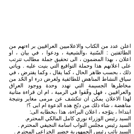
اعلن عدد من الكتاب والاعلاميين العراقيين بر اءتهم من
الطائفتين : السّنية ،والشيعية ، ودعوا ، في بيان ، او
اعلان ، بهذا المضمون ، الى تحقيق جملة مطالب تترتب
على اعلانهم هذا وحملة التواقيع التي بنيت عليه . وياتي
ذلك ، بحسب ظاهر الحال ، كما يقال ، وكما يفترض ، في
سياق النشاط المناهض للطائفية ولغرض درء او الحّد من
مخاطرها الجسيمة التي تهدد وحدة ووجود العراق
والعراقيين ، فهل وفّقوا في الرمية ، ام ان قراءة متأنية
لهذا الاعلان يمكن ان تتكشف عن مرمى مغاير ونتيجة
مناهضة ، شاء ذلك من دبّج هذه الدعوة ام ابى ؟!
ابتداءا ، يتوّجه ، اعلان البراءة، هذا ،بخطابه الى:
السيد رئيس الوزراء نوري كامل المالكي المحترم.
السيد رئيس مجلس النواب اسامة النجيفي المحترم .
السيد نائب رئيس الجمهورية خضير الخزاعي المحترم .