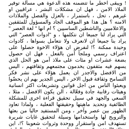
! ويبقى اخطر ما تتضمنه هذه الدعوة هي مسألة توفير
الملاذ الامن ، فهل ان مشكلات البشر ، عراقيين او
غيرهم ، تحل ، باستمرار ، بالعزل والفصل والملاذات
الامنه ؟ هل هذا هو الموقف الجاد والمسؤول للمثقفين
والاعلاميين والناشطين الساسيين ؟ ام انها " لغة العصر "
التي يراد لنا جميعا ان نتكلمها ، و "ادوات العصر" التي
يراد بنا جميعا ان لانعرف ولا نتعامل بسواها ، كادوات
وحيدة ممكنة ؟! لنفرض ان هؤلاء الاخوة حصلوا على
اعتراف رسمي وملجأ آمن بالفعل ، فهل ان حصول
بضعة عشرات او مئات على ملاذ آمن هو الحل الذي
يسهم فيه مثقفون يخدمون مجتمعهم وثقافتهم ، اليس
من الافضل والاجدر ان يعمل هؤلاء على نشر فكر
التسامح وثقافة قبول الاخر ، اليس الجدير بهم ان يحضّوا
ويعبئوا الناس من اجل قوانين وتشريعات اكثر انسانية
وهيئات رقابية جادة وفعّالة ، الن يكون الافضل ، مثلا ،
السعي والجهد في سبيل تحقيق قراءة اخرى للمشكلة
الطائفية وتحديد ماهيتها وحقيقتها الفعلية ، ولماذا تعاود
الظهور بين عصر وآخر ، ومن المستفيد حاليا من بعثها
والترويج لها واستخدامها وسيلة لتحقيق غايات شريرة
تستهدف امن واستقرار ووحدة وثروات شعوبنا ؟!، اين