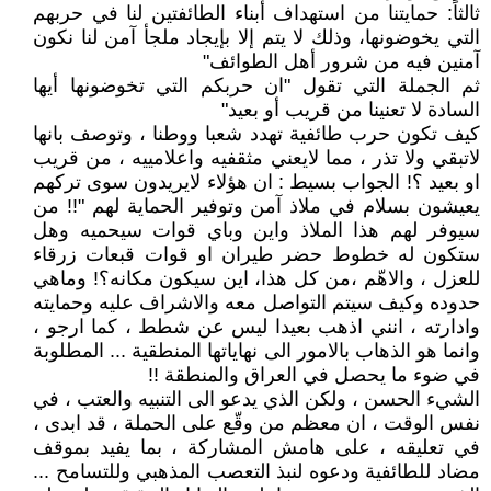
ثالثاً: حمايتنا من استهداف أبناء الطائفتين لنا في حربهم
التي يخوضونها، وذلك لا يتم إلا بإيجاد ملجأ آمن لنا نكون
آمنين فيه من شرور أهل الطوائف"
ثم الجملة التي تقول "ان حربكم التي تخوضونها أيها
السادة لا تعنينا من قريب أو بعيد"
كيف تكون حرب طائفية تهدد شعبا ووطنا ، وتوصف بانها
لاتبقي ولا تذر ، مما لايعني مثقفيه واعلامييه ، من قريب
او بعيد ؟! الجواب بسيط : ان هؤلاء لايريدون سوى تركهم
يعيشون بسلام في ملاذ آمن وتوفير الحماية لهم "!! من
سيوفر لهم هذا الملاذ واين وباي قوات سيحميه وهل
ستكون له خطوط حضر طيران او قوات قبعات زرقاء
للعزل ، والاهّم ،من كل هذا، اين سيكون مكانه؟! وماهي
حدوده وكيف سيتم التواصل معه والاشراف عليه وحمايته
وادارته ، انني اذهب بعيدا ليس عن شطط ، كما ارجو ،
وانما هو الذهاب بالامور الى نهاياتها المنطقية ... المطلوبة
في ضوء ما يحصل في العراق والمنطقة !!
الشيء الحسن ، ولكن الذي يدعو الى التنبيه والعتب ، في
نفس الوقت ، ان معظم من وقّع على الحملة ، قد ابدى ،
في تعليقه ، على هامش المشاركة ، بما يفيد بموقف
مضاد للطائفية ودعوه لنبذ التعصب المذهبي وللتسامح ...