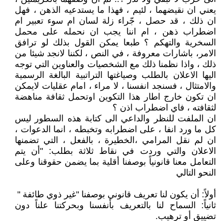
يعني ان نقيضهما ، لئيم ، فهذا ما يستدعيه الذهن ، فهل
ان ذلك ، قد حصل ، جّراء زلة لسان ام سوء تعبير ام
اضطراب ذهن ، ام اننا يجب ان نحمله على محمل
السخرية والتهكم ؟ طبعا يمكن القول بذلك لو ترافق
الامر، باشارات معروفة ، في النص ، لكننا لانجد شيئا من
ذلك ، واذا نظمنا ذلك مع الشخصيات والعناوين التي توجه
اليها الاعلان بالطلب وصياغتها التراتبية البالغة الرسمية
والامتثال ، فسنجد انفسنا ، لا مراء ، امام عقليات لايمكن
ان تكون خارج اطار هذا التكوين اوتحمل ثقافة مناهضة
لثقافته ، فاي اضطراب اذن ؟
ان الملفت للنظر والداعي الى كتابة هذه السطور ليس
كل ما ورد انفا ، على اضطرابه وتخبطه ، انما الدعوات ،
ان لم نقل المرامي ،الخطيرة ، بالفعل ، التي تضمنها
الاعلان والتي وردت في نقاط ثلاثة بطلب: "أن يتم
التعامل معنا قانونياً بوصفنا أقلية بما يضمن حقوقنا وعلى
النحو التالي
أولاً: أن يكون لنا تعريف قانوني بوصفنا "غير ذوي طائفة "
ثانياً: السماح لنا بالتعريف بأنفسنا وبحركتنا علناً دون
تضييق أو ترهيب.