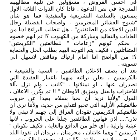
في احسن الفروض ، مسؤولين عن تلبية مطاليبهم
المدرجة في نص الدعوة . فاذا كان الذوات الثلاثة الاول
يتمتعون بالسلطة التشريعية والتنفيذية فما هو شأن
"شيوخ العشائر المحترمين ، واصحاب الفضيلة رجال
الدين الاجلاء من الطائفتين" ، هل تتطلب البراءة اذنا من
العادات والتقاليد ومباركة من الكهنوت ؟! ثم انهم خصوم
، بحكم كونهم "زعامات " للطائفتين "الكريمتين"
المتقاتلتين ، فكيف يتم التوجه اليهم بطلب الحل والحماية
؟! من الواضح اننا امام ارتباك وتناقض لاسبيل الى
تسويته .
بعد ان يصف الاعلان الطائفتين ، السنية والشيعية ،
بالكريمتين ، يعلن برائته منهما باعتبار العقيدة التي
تصدران عنها ، او تمثلانها ، "كانت ، ولم تزل ،آلة
للاحتراب والقتل وتمزيق الاوطان " !! ثم يكرر، الاعلان ،
القول "ولأننا نريد أن نحيا بسلام بعيداً عن حروب
طائفتيكم الأزلية التي تخبو لتندلع من جديد، ولأننا نرى ان
طائفتيكم الكريمتين تقودان العراق إلى جهنم لا تبقي ولا
تذر،".... اذن فهاتين الطائفتين جبلتا على الحروب ، لانها
عبثية وازلية ، اي خلو من الدافع والغاية ، فكيف تكونان "
كريمتين " وهما عابثتان ، مجرمتان ، تريدان ان تقودا البلد
الى حرب لا تبقي ولا تذر ؟!! ثم ان وصفهما بالكريمتين ،