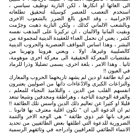
الى الغائها او انكارها ، لكن النازية توظيف سياسي ،
استخدم التعصب للعنصر كوسيلة لتحقيق تطلعاته
الاجرامية ، وقد الحق بالغ الضرر بالشعوب الاخرى
وبالشعب الالماني كذلك ، ولكن النازية ذهبت وجرّمت
وبقيت المانيا والالمان ، ان تركيزنا على المذهب نفسه
كشر ، يعني ان نحمل العداء للعقيدة الدينية لمجموعة من
البشر ، وهذا اساس المواقف العنصرية والحروب الدينية
كالصليبية وغيرها، اولا ، ويعني هروبنا وتهربنا من
مقتضيات المعركة الحقيقية الى معركة اخرى موهومة،
ثانيا . وهذا الامر ، بلغة اخرى، يسمى تضليلا وذرا للرماد
في العيون !!
ثم اية طائفة او دين لم يشهد تاريخهما الحروب والمعارك
والنزاعات الكبرى والادّعاءات ذاتها من اصوليين يعتبرون
انفسهم القلب من الدين ، والتلاميذ النجباء للمعلم ،
والفرقة الوحيدة الناجية ، وهراطقة ومجدفين وشيعا تبتعد
قليلا او كثيرا عن تعاليم ذلك الدين واسس تلك الطائفة !!
ثم ان الدعوة الى ان " نكون اقلية معترف بها قانونا ..
تعرف بانها غير ذوي طائفة " هي الوجه الاخر والتتمة
الضرورية للدعوة التي اطلقها بعض الطائفيين من تحديد
الانتماء الطائفي للعراقيين وادراجه في وثائقهم الرسمية