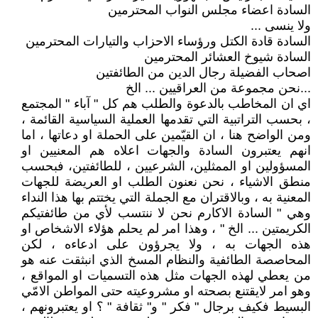
السادة اعضاء مجلس النواب المحترمين
ولا ينسى ...
السادة قادة الكتل ورؤساء الاحزاب والتيارات المحترمين
السادة شيوخ العشائر المحترمين
اصحاب الفضيلة رجال الدين من الطائفتين
...نحن مجموعة من العراقيين ... الخ
اي ان المخاطب بالدعوة والطلب هم كل " آباء " المجتمع
، بحسب التراتبية التي تقدمها العملية السياسية القائمة ،
ومن الواضح هنا ، ان القيّمين على الحملة او دعاتها ، اما
انهم يعتبرون السادة والجهات اعلاه هم المعنيين او
المسؤولين او الممثلين، الشرعيين ، للطائفتين، فبحسب
منطق الاشياء ، نحن نعنون الطلب او العريضة للجهات
المعنية به ، وبالاقتران مع الجملة التي يختتم بها هذا النداء
وهي " السادة الاكارم نحن لا ننتسب لأي من طائفتيكم
الكريمتين ... الخ " ، وهذا امر لم يحلم هؤلاء الاشخاص او
هذه الجهات به ، ولا يجرؤون على ادعاءه ، لكن
المحاصصة الطائفية والنظام المسخ الذي انبثقت عنه هو
من يعطي لهذه الجهات مثل هذه التسميات او المواقع ،
وهو امر لايقتنع بصحته او مشروعيته حتى المواطن الامّي
البسيط فكيف برجال " فكر " و" ثقافة " ؟ او يعتبرونهم ،