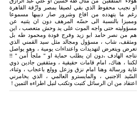
هؤلاء "المثقفين" من مثال طه حسين او علي عبد الرازق
او نجيب محفوظ الذي بقي لصيقا بمصر وازّقة القاهرة
رغم ما يتهدده من افاع وشرور صار دبيبها مسموعا
ومميزا بالنسبة الى حسّه المرهف دون ان يثنيه عن
مسؤوليته حتى واجه الموت على يد وحش متعصب ، اين
هم من نصر حامد ابو زيد وفرج فودة ومحمود طه بل
ومثقف، شاب ، مسؤول ومجالد مثل سيد القمني الذي
تعرض ويتعرض لتهديدات واعتداءات يومية ، وهو يواصل
نتاجه الهادف ،دون ان يطلب حماية او " ملجأ آمن " !!
لكننا ، هناك، امام قامات حقيقية ، ومثقفين جادين ذوي
غاية ورسالة وهنا امام نزق وزعل وولع باعجاب ، وثناء،
السّيد الاجنبي ، والمايسترو العالمي ، الذي يخامرني
اعتقاد من ان الرسائل كتبت وتكتب لنيل اطراءه الثمين !