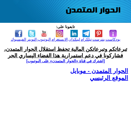
تابعونا على:
بودكاست
بنترست
تيلكرام
لينكدإن
الانستغرام
اليوتيوب
التويتر
الفيسبوك
تبرعاتكم وتبرعاتكن المالية تحفظ استقلال الحوار المتمدن،
فشاركونا في دعم استمرارية هذا الفضاء اليساري الحر
[اشترك في قناة ‫«الحوار المتمدن» على اليوتيوب]
الحوار المتمدن - موبايل
الموقع الرئيسي