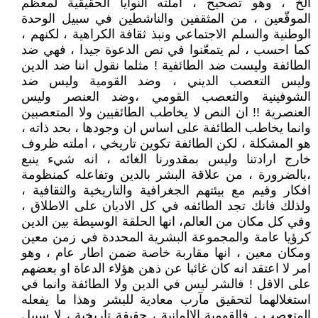
الخ ، وهو تصحيح ، املته النوايا الحقيقية لمعظم
الموقّعين ، من المثقفين والناشطين في سبيل الوحدة
الوطنية والسلم الاجتماعي ونبذ ثقافة الكراهية ، لكنهم ،
كما احسب ، لم يتمعّنوا في نص الدعوة جيدا ، فهي ضد
الطائفة وليست ضد الطائفية ! مثلما نقول اننا ضد الدين
وليس التعصب الديني ، وضد القومية وليس ضد
الشوفينية والتعصب القومي ،وضد العنصر وليس
العنصرية !! ان النص لا يخاطب الطائفيين ولا المتعصبين
وانما يخاطب الطائفة على اساس ان وجودها ، بحد ذاته ،
هو المشكلة ، لكن الطائفة تكوين تاريخي ، املته ظروف
خارج ارادتنا وليس بمقدورنا الغائه ، انه شيء ينبع
،بالضرورة ، من علاقة البشر بالدين وتفاعله كمنظومة
افكار وقيم مع بيئتهم الجغرافية والتاريخية والثقافية ،
ولذلك فانك تجد الطائفه في كل الاديان على الاطلاق ،
وفي كل مكان من العالم، انها الحلقة الوسيطة بين الدين
كرؤيا عامة والمجموعة البشرية المحددة في زمن معين
ومكان معين ، انها مقاربة خاصة ضمن اطار عام ، وهو
امر لا اعتقد انه كان غائبا عن ذهن هؤلاء الدعاة او بعضهم
على الاقل ! فالشر ليس في الدين ولا الطائفة وانما في
استغلالهما لتحقيق مآرب معادية للبشر وهذا ما يفعله
المتعصب ، فالقومية الالمانية ، حقيقة تاريخية ، لا سبيل