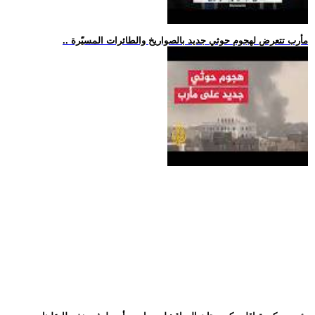
.. مأرب تتعرض لهجوم حوثي جديد بالصواريخ والطائرات المسيّرة