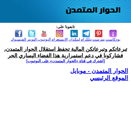
تابعونا على:
بودكاست
بنترست
تيلكرام
لينكدإن
الانستغرام
اليوتيوب
التويتر
الفيسبوك
تبرعاتكم وتبرعاتكن المالية تحفظ استقلال الحوار المتمدن،
فشاركونا في دعم استمرارية هذا الفضاء اليساري الحر
[اشترك في قناة ‫«الحوار المتمدن» على اليوتيوب]
الحوار المتمدن - موبايل
الموقع الرئيسي