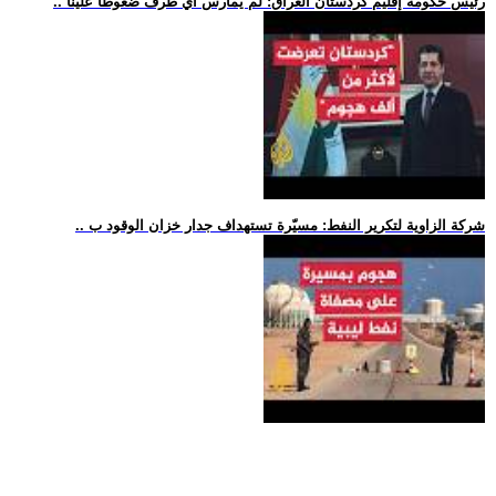
.. رئيس حكومة إقليم كردستان العراق: لم يمارس أي طرف ضغوطا علينا
.. شركة الزاوية لتكرير النفط: مسيّرة تستهداف جدار خزان الوقود ب