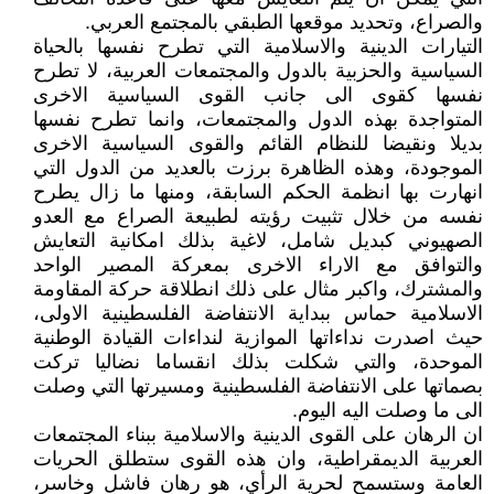
والصراع، وتحديد موقعها الطبقي بالمجتمع العربي.
التيارات الدينية والاسلامية التي تطرح نفسها بالحياة
السياسية والحزبية بالدول والمجتمعات العربية، لا تطرح
نفسها كقوى الى جانب القوى السياسية الاخرى
المتواجدة بهذه الدول والمجتمعات، وانما تطرح نفسها
بديلا ونقيضا للنظام القائم والقوى السياسية الاخرى
الموجودة، وهذه الظاهرة برزت بالعديد من الدول التي
انهارت بها انظمة الحكم السابقة، ومنها ما زال يطرح
نفسه من خلال تثبيت رؤيته لطبيعة الصراع مع العدو
الصهيوني كبديل شامل، لاغية بذلك امكانية التعايش
والتوافق مع الاراء الاخرى بمعركة المصير الواحد
والمشترك، واكبر مثال على ذلك انطلاقة حركة المقاومة
الاسلامية حماس ببداية الانتفاضة الفلسطينية الاولى،
حيث اصدرت نداءاتها الموازية لنداءات القيادة الوطنية
الموحدة، والتي شكلت بذلك انقساما نضاليا تركت
بصماتها على الانتفاضة الفلسطينية ومسيرتها التي وصلت
الى ما وصلت اليه اليوم.
ان الرهان على القوى الدينية والاسلامية ببناء المجتمعات
العربية الديمقراطية، وان هذه القوى ستطلق الحريات
العامة وستسمح لحرية الرأي، هو رهان فاشل وخاسر،