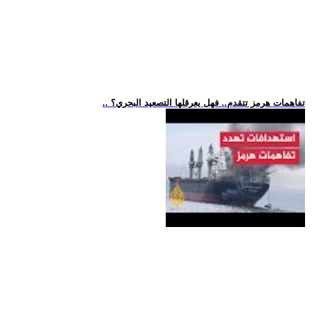
.. تفاهمات هرمز تتقدم.. فهل يعرقلها التصعيد البحري؟