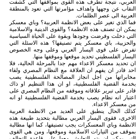
العربي، نتيجة تطرف هذه القوى بمواقفها التي كشفت
النقاب عن وجهها واهداف مؤامرتها التي تعود بالمنطقة
العربية الى عصر الظلمات.
فما الذي تغير على بعض الانظمة العربية؟ وباي معسكر
يمكن ان تصنف هذه الانظمة؟ والقوى الدينية والاسلامية
التي دخلت وفرضت وجودها وبقوة على الحياة السياسية
والحزبية، باي معسكر يتم تصنيفها؟ هذه الاسئلة التي
تفرض على قوى اليسار العربي وعلى وجه الخصوص
اليسار الفلسطيني تحديد موقعها وموقفها منها.
ان تحديد معسكر الاعداء مهم جدا بالمرحلة الحالية، فلا
احد قادر ان يفهم ان العلاقة مع النظام المصري ولقاء
مخابراتها من اجل انجاز المصالحة الفلسطينية يصب
بخدمة القضية الفلسطينية، او ان هذا التنظيم او ذاك
قادر على تبرير علاقاته وموقفه من النظام المصري على
اعتبار انه نظام يصب بخدمة القضية الفلسطينية او انه
من معسكر الاعداء.
كذلك الحال ينطبق على العديد من الانظمة العربية
الاخرى، فقوى اليسار العربي مطالبة بتحديد طبيعة هذه
الانظمة وباي المعسكرات يجب تصنيفها، كما انها مطالبة
بموقف من التيارات الاسلامية وموقعها، ومن هي القوى
التي يمكن ان يتم التعايش معها على قاعدة التحالف