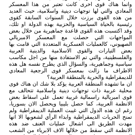
وانما هناك قوى اخرى كانت تعتبر من هذا المعسكر
المعادي والتي لها توجهات دينية واسلامية، حيث العديد
من هذه القوى برزت خلال السنوات السابقة كقوى
رئيسية بالحياة السياسية والحزبية بهذه الدولة او تلك،
وقد اكتسبت هذه القوى قاعدة جماهيرية من خلال بعض
المواجهات التي حصلت مع المعسكر الامبريالي
الصهيوني، كالعمليات العسكرية المتعددة التي قامت بها
بعض التيارات والقوى الاسلامية والدينية العربية
والفلسطينية، والتي تم الاستفادة منها من اجل مكاسب
سياسية وجماهيرية، والسؤال الذي يطرح نفسه هل هذه
الاطراف ما زالت بمعسكر قوى الرجعية المعادي
للديمقراطية والحرية بالمنطقة العربية؟
ان ما تشهده المنطقة العربية يؤكد بلا شك ان هناك قوى
محلية عربية ذات توجهات دينية واسلامية تتحالف مع
قوى امبريالية راسمالية غربية تعمل على اسقاط بعض
الانظمة العربية، كما حصل بليبيا ويحصل الان بسوريا،
رغم ان هذه الدول التي غيبت العملية الديمقراطية ولم
تمنح الحريات الديمقراطية وابداء الرأي لشعوبها الا انها
مهدت الطريق الى اشعال عمليات العنف ضد هذه
الانظمة التي سقط من خلالها الاف الابرياء من الشعب