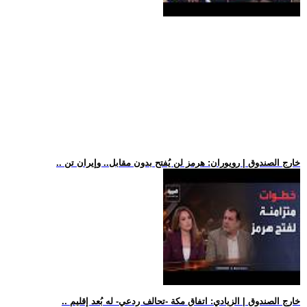
.. خارج الصندوق | رويوران: هرمز لن يُفتح بدون مقابل.. وإيران تن
.. خارج الصندوق | الزيادي: اتفاق مكة -تحالف ردعي- له بُعد إقليم