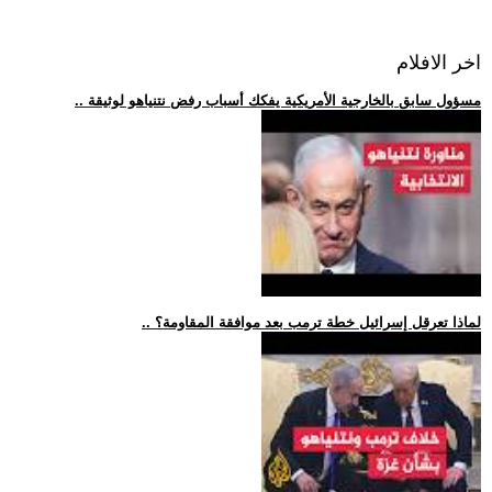
اخر الافلام
.. مسؤول سابق بالخارجية الأمريكية يفكك أسباب رفض نتنياهو لوثيقة
.. لماذا تعرقل إسرائيل خطة ترمب بعد موافقة المقاومة؟