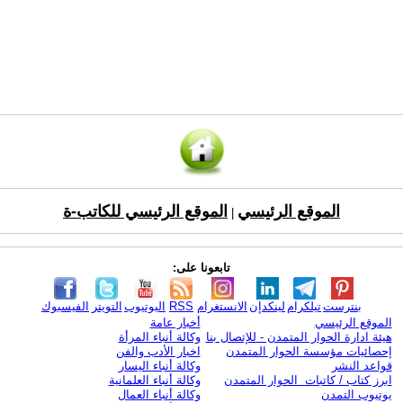
الموقع الرئيسي
الموقع الرئيسي للكاتب-ة
|
تابعونا على:
بنترست
تيلكرام
لينكدإن
الانستغرام
RSS
اليوتيوب
التويتر
الفيسبوك
الموقع الرئيسي
أخبار عامة
هيئة ادارة الحوار المتمدن - للإتصال بنا
وكالة أنباء المرأة
إحصائيات مؤسسة الحوار المتمدن
اخبار الأدب والفن
قواعد النشر
وكالة أنباء اليسار
ابرز كتاب / كاتبات الحوار المتمدن
وكالة أنباء العلمانية
يوتيوب التمدن
وكالة أنباء العمال