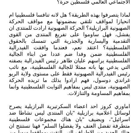
الاجتماعي العالمي فلسطين حرة؟
لماذا يتصرفوا بهذه الطريقة؟ هل لانه تنافسا فلسطينيا ام
انحيازا لمواقف تلتقي بمضمونها مع مواقف الحركة
الصهيونية البرازيلية؟ الحركة الصهيونية ارادت للمنتدى ان
يفشل، فهل ساوموا على تفريغ المنتدى من القوى
التقدمية واليسارية والجذرية التي تتمسك بالحقوق
الفلسطينية؟ اعتقد نعم، فعندما وافقت الفيدرالية
الفلسطينية ضمن وفدا ضم عددا من ابناء الجالية
الفلسطينية يراسهم عليان طاهر رئيس الفيدرالية بصفته
التي يدعي بها بانه ممثلا للجالية الفلسطينية، مع نائب
رئيس الفيدرالية الصهيونية فقط على مستوى ولاية الريو
غراندي دوسول، فهم ارادوا بذلك ما تريده الحركة
الصهيونية، منتدى ليس بمفاهيم الثوابت الفلسطينية وانما
بمفاهيم المساومة والتنازلات.
اماوري كروز احد اعضاء السكرتيرية البرازيلية يصرح
لوسائل اعلامية برازيلية "بان المنتدى ليس نشاطا ضد
اسرائيل"، ويضيف "بان هناك مجموعات فلسطينية
متطرفة تفضل العنف ولا يفضلوا السلم" فهنا نستنتج ان
هناك العديد من الاطراف التي التقت بمواقفها سويا من