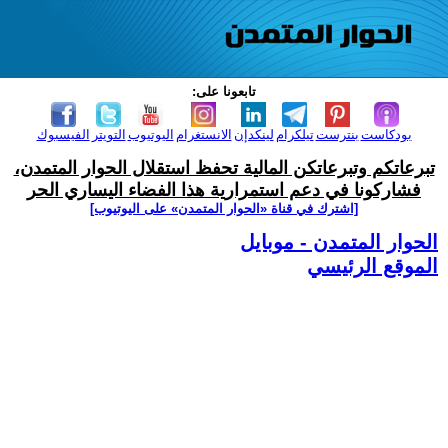
تابعونا على:
بودكاست
بنترست
تيلكرام
لينكدإن
الانستغرام
اليوتيوب
التويتر
الفيسبوك
تبرعاتكم وتبرعاتكن المالية تحفظ استقلال الحوار المتمدن،
فشاركونا في دعم استمرارية هذا الفضاء اليساري الحر
[اشترك في قناة ‫«الحوار المتمدن» على اليوتيوب]
الحوار المتمدن - موبايل
الموقع الرئيسي