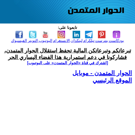
تابعونا على:
بودكاست
بنترست
تيلكرام
لينكدإن
الانستغرام
اليوتيوب
التويتر
الفيسبوك
تبرعاتكم وتبرعاتكن المالية تحفظ استقلال الحوار المتمدن،
فشاركونا في دعم استمرارية هذا الفضاء اليساري الحر
[اشترك في قناة ‫«الحوار المتمدن» على اليوتيوب]
الحوار المتمدن - موبايل
الموقع الرئيسي