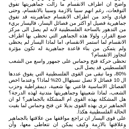
واضح ان اطراف الانقسام ما زالت جماهيريتها تفوق
التوقعات، رغم انهم سببا بالازمة وسببا بالانقسام، وحتى
قيادي واحد من اطراف الانقسام جماهيريته قد تفوق
جماهيرية فصيل او اكثر من فصائل اليسار، فاليسار بريء
من التدهور بالساحة الفلسطينية لانه لم يصل الى مركز
صنع القرار، ولولا هذه الجماهير التي تحظى بها اطراف
الانقسام لما استمر الانقسام، اما لماذا اليسار لم يحظى
ولم يتمكن من بناء قاعدة جماهيرية له تكون مؤثرة
لتجاوز الانقسام؟
تحظى حركة فتح وحماس على جمهور واسع من الشعب
الفلسطيني قد يصل الـى
80%، وما تبقى من القوى الفلسطينية التي يفوق عددها
ال 10 فصائل لا تصل نسبتهاال 20% لماذا؟ وعندما اخص
الفصائل الاساسية فاعني بها شعبية، ديمقراطية وحزب
الشعب، لماذا شعبيتها وجماهيريتها متدنية لهذه الدرجة؟
هل المشكلة بهذه القوى ام المشكلة بالجماهير؟ لو ان
الجماهير ترى بهذه القوى بديلا عن فتح وحماس لما بقيت
الحالة الفلسطينية هكذا.
على قوى اليسار ان تراجع مواقفها من علاقتها بالجماهير
وعلاقتها بالازمة وكيف يمكن ان تتعاطى معها، وأن