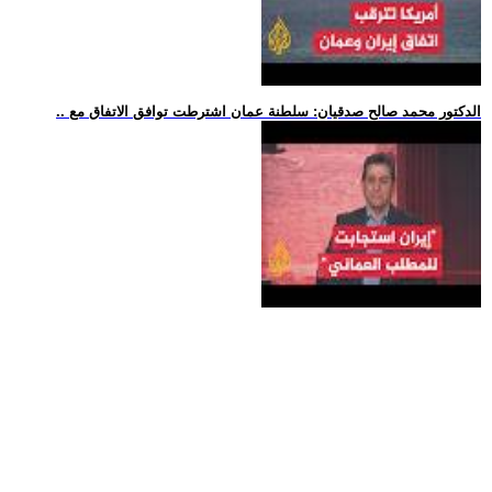
.. الدكتور محمد صالح صدقيان: سلطنة عمان اشترطت توافق الاتفاق مع