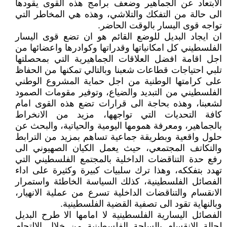
الابتعاد عن الجماهير وضعف برامج هذه القوى يقودها
الى حالة من التفكك والتلاشي، وهذه هي المخاطر التي
تواجه قوى اليسار بالوقت الحاضر.
ان ايجاد البديل للوضع القائم هو ان تضع قوى اليسار
الفلسطيني كل امكانياتها وقدراتها وكوادرها واعضائها من
اجل اقامة افضل العلاقات الجماهيرية التي بمحصلتها
تلبي احتياجات قطاعات شعبنا وبالتالي تمكنها من الحفاظ
على كرامتها الوطنية من اجل حماية المشروع الوطني
الفلسطيني من التبديد والضياع، وتوفير مقومات الصمود
لشعبنا، وهذه بحاجة الى قرارات تضع هذه القوى امام
كافة التحديات التي تواجهها، مزيد من الانخراط
بالجماهير، ومعرفة همومها اليومية والحياتية، والبحث عن
حلول واقعية وبطريقة جماعية تساهم بمزيد من الترابط
والتكاتف المجتمعي، حيث يعمل الكيان الصهيوني الى
رفع حدة التناقضات الداخلية بالمجتمع الفلسطيني التي
تهدد بتفككه، وهذا ترك سلبيات كبيرة وكثيرة على اداء
الفصائل الفلسطينية، كذلك السياسة الخاطئة واستمرار
الانقسام والتناقضات الداخلية تسرع من عملية الانهيار،
وبالنهاية تقود الى تصفية القضية الفلسطينية.
الفصائل اليسارية الفلسطينية لا امامها الا طرح البديل
لحالة الانقسام بالساحة الفلسطينية من خلال الالتحام