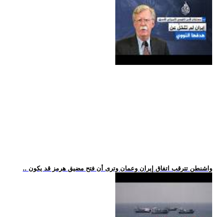
.. واشنطن تترقب اتفاق إيران وعمان وترى أن فتح مضيق هرمز قد يكون