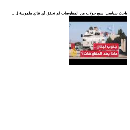
.. باحث سياسي: سبع جولات من المفاوضات لم تحقق أي نتائج ملموسة ل