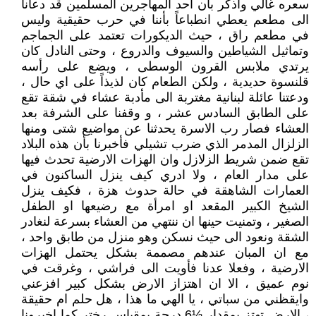
سعره غالي واذكر بأن احد المهاجرين المسلمين قد دعانا
الى مطعم يعطي انطباعاً بأننا في حرب حقيقية وليس
في مطعم راق ، حيث الديكورات تعتمد على الجماجم
وتماثيل الشياطين والسيوف والدروع ، وحتى النادل كان
يرتدي ملابس القرون الوسطى ، ويضع على رأسه
قلنسوة حديدية ، ولكن الطعام كان لذيذاً على اي حال ،
ودعتنا عائلة لبنانية مغتربة الى مأدبة عشاء في شقة تقع
على الطابق السادس عشر ، و وقفنا على الشرفة بعد
العشاء فصار رب الاسرة يحدثنا عن مواضيع شتى ومنها
الزلزال المدمر الذي ضرب تشيلي فأخبرنا بأن هذه البلاد
تقع ضمن شريط الزلازل وان الهزات الارضية تحدث فيها
على مدار العام ، ولا ادري كيف ينزل الساكنون في
العمارات الشاهقة في حالة حدوث هزة ، فكيف ينزل
الشيخ الكبير المقعد او امرأة مع رضيعها او الطفل
الصغير ، وتمنيت حينها ان ننتهي من العشاء بسرعة لنغادر
الشقة ونعود الى حيث نسكن وهو منزل من طابق واحد ،
مع ان المبان عندهم مصممة بشكل يحتمل الهزات
الارضية ، وفعلا عدنا فأويت الى فراشي ، وغرقت في
نوم عميق ، الا ان اهتزاز الارض بشكل كبير افزعني
وايقظني من سباتي ، يا الهي ما هذا ، هل حلم ام حقيقة
، الارض تهتز بمقدار ½6 درجة بمقياس رختر كما اخبرونا