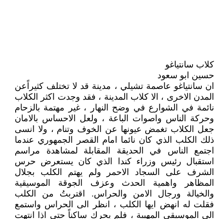
كلاب سانتياغو
حسين ابو سعود
ان سانتياغو عاصمة تشيلي ، مدينة قد لا تختلف كثيراًعن
المدن الاخرى ، الا كلاب المدينة ، فقد وجدت اكثر الكلاب
نائمة في الشوارع في وضح النهار ، غير مهتمة بالزحام
وحركة الناس واصوات الباعة ، ولعل الاحساس بالامان
جعل الكلاب تغمض عيونها عن الخوف وتنام ، ولا انسى
ذلك الكلب الذي كان نائما امام القصر الجمهوري عندما
اجتمع الناس في الحديقة المقابلة لمشاهدة مراسم
استقبال رئيس وزراء كندا الذي كان يستعرض حرس
الشرف على السجاد الاحمر ولم يهتم الكلب بجلال
المظاهر واهمية الحدث وعزف الجوقة الموسيقية
والخيالة ورجال الامن والحراس. اقتربتُ من الكلب
فقلت له انهض ايها الكلب ، انظر الى الحراس واستمع
الى الموسيقى المهيبة ، فلم يحرك ساكناً حتى اذا انتهت