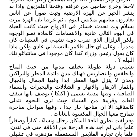
لاحقا وخرج صاحبي من غرفته وفتحنا التلفزيون واذا به
ينشر الخبر عن الهزة الارضية وتبث صورا عن اناس
يغادرون مبانيهم بملابس النوم ، ثم عرفنا بان الهزة مرت
بسلام ولم تحدث خسائر في الارواح حيث كانت الحياة
في اليوم التالي عادية والابتسامات كالعادة تعلو الوجوه
ولكن الزلزال الذي ضرب دولة تشيلي في الستينات كان
مدمراً ، وعلى اي حال فالامر بالنسبة لي عادي ولكن ماذا
كان يقول رئيس وزراء كندا كان موجودا في سانتياغو تلك
الليلة ؟ .
تشيلي دولة طويلة تختلف مدنها من حيث المناخ
والطقس والتضاريس فهناك مدن دائمة المطر والبراكين
ومدن لا ينزل فيها المطر ابداً وفيها الجمال والجبال
والثمار الازهار والانهار و الشلالات والبحيرات والسماء
الصافية ، وفيها مدينة تسمى ( اكيكا ) توصف بانها سقف
العالم وقريبة من السماء حيث ترى النجوم تتدلى
كالعناقيد الا ان مناخها حار جداً ، وفيها سواحل ساحرة
تتمازج معها الجبال المكسوة بالغابات .
وقد لفت نظري اناقة السكان رجال ونساءً ، كباراً وصغاراً
علماً باني لم اجد هذه الدرجة من الاناقة حتى في لندن،
علماً بان تجارة الملابس المستعملة مزدهرة في تشيلي