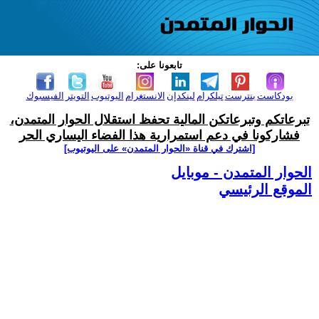
تابعونا على:
بودكاست
بنترست
تيلكرام
لينكدإن
الانستغرام
اليوتيوب
التويتر
الفيسبوك
تبرعاتكم وتبرعاتكن المالية تحفظ استقلال الحوار المتمدن،
فشاركونا في دعم استمرارية هذا الفضاء اليساري الحر
[اشترك في قناة ‫«الحوار المتمدن» على اليوتيوب]
الحوار المتمدن - موبايل
الموقع الرئيسي