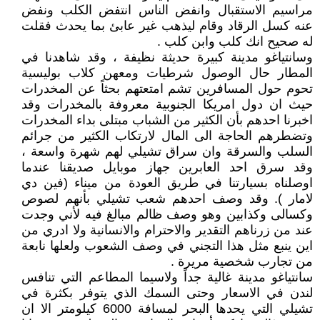
مراسيم الاستقبال وانفض الناس انتفض الكلب ونفض
عنه كسل الرقاد وقام ليذهب غير عابئ بما يحدث فقلت
له صحيح انك كلب وابن كلب .
وسانتياغو مدينة كبيرة حديثة نظيفة ، وقد شاهدنا في
المطار حال الوصول شرطيات ومعهن كلاب بوليسية
تحوم حول المسافرين تشم امتعتهم بحثاً عن المخدرات
حيث ان دول امريكا الجنوبية معروفة بالمخدرات وقد
اخبرنا احدهم بأن الكثير من الشباب مبتلى بداء المخدرات
وتضطرهم الحاجة الى المال لارتكاب الكثير من جرائم
السلب والسرقة وان سراق تشيلي لهم شهرة واسعة ،
وقد سرق احد العابرين جهاز موبايل صديقنا عندما
اوصلناه بسيارتنا في طريق العودة من ميناء (فين دي
لامار ). وقد وصف احدهم شعب تشيلي بأنهم لصوص
وكسالى وكذابين وهو وصف ظالم مبالغ فيه لأني وجدت
عند من زرناهم التقدير والاحترام والانسانية ولا ادري من
اين ينبع مثل هذا التجني في وصف الشعوب ولعلها نابعة
من تجارب شخصية مريرة .
سانتياغو مدينة غالية جداً ولاسيما المطاعم التي تنافس
لندن في الاسعار وحتى السمك الذي يتوفر بكثرة في
تشيلي التي يحدها البحر لمسافة 6000 كيلومتر الا ان