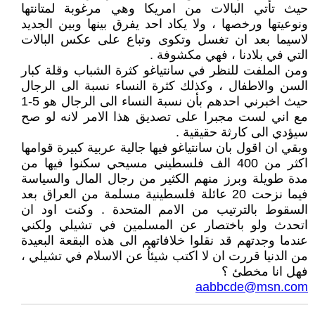
حيث تأتي البالات من امريكا وهي مرغوبة لمتانتها
ونوعيتها ورخصها ، ولا يكاد احد يفرق بينها وبين الجديد
لاسيما بعد ان تغسل وتكوى وتباع على عكس البالات
التي في بلادنا ، فهي مكشوفة .
ومن الملفت للنظر في سانتياغو كثرة الشباب وقلة كبار
السن والاطفال ، وكذلك كثرة النساء نسبة الى الرجال
حيث اخبرني احدهم بأن نسبة النساء الى الرجال هو 5-1
مع اني لست مجبرا على تصديق هذا الامر لانه لو صح
سيؤدي الى كارثة حقيقية .
وبقي ان اقول بان سانتياغو فيها جالية عربية كبيرة قوامها
اكثر من 400 الف فلسطيني مسيحي سكنوا فيها من
مدة طويلة وبرز منهم الكثير من رجال المال والسياسة
فيما نزحت 20 عائلة فلسطينية مسلمة من العراق بعد
السقوط بالترتيب من الامم المتحدة . وكنت اود ان
اتحدث ولو باختصار عن المسلمين في تشيلي ولكني
عندما وجدتهم قد نقلوا خلافاتهم الى هذه البقعة البعيدة
من الدنيا قررت ان لا اكتب شيئاُ عن الاسلام في تشيلي ،
فهل انا مخطئ ؟
aabbcde@msn.com