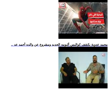
.. محمد عدوية يكشف كواليس ألبومه الجديد ومشروع عن والده أحمد عد