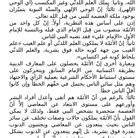
الله، وثانياً: يملك العلم اللدنّي وغير المكتسب (أي الوحي
الإلهي)، ثالثاً: إنّ الوحي الإلهي والسنّة النبوية يتميّزان
بوجود ملكة العصمة للنبي من قِبل الله تعالى.
إذن على أساس هذه النظرية، أولاً: إنّ كل واحد من
الأئمّة منصوب من قِبل الإمام الذي قبله وبالنسبة للإمام
الأول «الإمام علي» فقد نصبه النبي للناس.
ثانياً: إنّ الأئمّة لا يملكون العلم اللدنّي أو علم الغيب «علم
الغيب من جهة كونه حالة فوق بشرية، والعلم اللدنّي
بلحاظ كونه غير اكتسابي».
وبعبارة أخرى إنّ الأئمّة يحصلون على المعارف الدينية
بطريقة اكتسابية من الإمام السابق ويتحركون على
مستوى استنباط الأحكام الشرعية بعملية الرأي والاجتهاد
وهم مثل سائر الناس يحتمل في حقّهم الخطأ وإن كانوا
أقلّ الناس خطأً.
ثالثاً: بالرغم من أنّ الأئمّة هم أتقى وأعدل أفراد البشر
وأورعهم على مستوى الابتعاد عن المعاصي إلاّ أنّ
العصمة منحصرة بشخص النبي فقط، ولذلك لا يمكن
القول بأنّ الأئمّة يملكون حالات وصفات تختلف عن سائر
الناس بحيث يبتعدون عن المعاصي ويجتنبون الذنوب
بقدرة فوق بشرية، بل إنّهم يبتعدون عن الذنوب بشكل