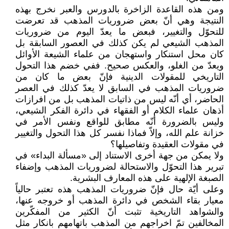
ومن هذه القاعدة الزاخرة بالدورس والعبر نخرج بهذه
النتيجة وهي أنّ بعض ضروريات المذهب قد تعرضت
للتحوّل والتغيير، فبعض ما يعدّ اليوم من ضروريات
المذهب الشيعي لم يكن كذلك في العصور السابقة بل
كان محل استنكار واستهجان من علماء الشيعة الأوائل
ويعدّ من الغلو، والعكس صحيح. ففي خضم هذا التحول
التاريخي للمقولات الدينية فإنّ بعض ما كان من
ضروريات المذهب في السابق لا يعدّ كذلك في العصر
الحاضر، أي أنّه ليس من ذاتيات المذهب بل من افرازات
أذهان علماء الكلام أو الفقهاء في دائرة الفكر الشيعي،
وليس بالضرورة أنّه مطابق للواقع ونفس الأمر في
خزانة علم الله، وإلاّ فماذا نفسر كل هذا التحول والتغيير
في مقولات العقيدة وتفاصيلها؟
ولا يمكن من جهة أخرى الاستناد إلى «مسألة البداء» في
تبرير هذا التحوّل والاستحالة لضروريات المذهب وإضفاء
الصبغة الإلهية على هذه المعارف البشرية.
وعلى أيّة حال فإنّ ضروريات المذهب هذه تعتبر حالياً
معيار بقاء الشخص في دائرة المذهب أو خروجه عنها،
والشواهد التاريخية تثبت أنّ الكثير من المفكّرين
المخالفين تمّ اخراجهم من المذهب باتهامهم بانكار مثل