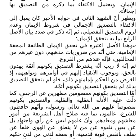
الإيمان، ويحتمل الاكتفاء بما ذكره من التصديق بها
إجمالاً».
ويظهر أنّ الشهيد الثاني في جوابه الأخير كان يميل إلى
الاكتفاء بالتصديق الاجمالي في شروط الإيمان وعدم
لزوم التصديق التفصيلي، ثم إنّه ذكر في صدد بيان الأصل
الرابع بما به يتحقق الإيمان:
«وهذا الأصل اعتبره في تحقق الإيمان الطائفة المحقة
الإمامية، حتى أنّه من ضروريات مذهبهم، دون غيرهم من
المخالفين، فإنّه عندهم من الفروع.
ثم إنّه لا ريب أنّه يشترط التصديق بكونهم أئمّة يهدون
بالحق، وبوجوب الانقياد إليهم في أوامرهم ونواهيهم، إذ
الغرض من الحكم بإمامتهم ذلك، فلو لم يتحقق التصديق
بذلك لم يتحقق التصديق بكونهم أئمّة.
أمّا التصديق بكونهم معصومين مطهرين عن الرجس، كما
دلّت عليه الأدلة العقلية والنقلية. والتصديق بكونهم
منصوصاً عليهم من الله تعالى ورسوله، وأنّهم حافظون
للشرع، عالمون بما فيه صلاح أهل الشريعة من أمور
معاشهم ومعادهم. وأنّ علمهم ليس عن رأي واجتهاد بل
عن يقين تلقوه عن من لا ينطق عن الهوى خلفاً عن
سلف بأنفس قوية قدسية، أو بعضه لدني من لدن حكيم