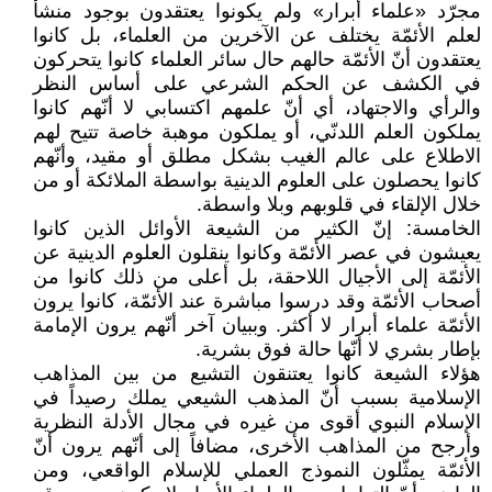
مجرّد «علماء أبرار» ولم يكونوا يعتقدون بوجود منشأ
لعلم الأئمّة يختلف عن الآخرين من العلماء، بل كانوا
يعتقدون أنّ الأئمّة حالهم حال سائر العلماء كانوا يتحركون
في الكشف عن الحكم الشرعي على أساس النظر
والرأي والاجتهاد، أي أنّ علمهم اكتسابي لا أنّهم كانوا
يملكون العلم اللدنّي، أو يملكون موهبة خاصة تتيح لهم
الاطلاع على عالم الغيب بشكل مطلق أو مقيد، وأنّهم
كانوا يحصلون على العلوم الدينية بواسطة الملائكة أو من
خلال الإلقاء في قلوبهم وبلا واسطة.
الخامسة: إنّ الكثير من الشيعة الأوائل الذين كانوا
يعيشون في عصر الأئمّة وكانوا ينقلون العلوم الدينية عن
الأئمّة إلى الأجيال اللاحقة، بل أعلى من ذلك كانوا من
أصحاب الأئمّة وقد درسوا مباشرة عند الأئمّة، كانوا يرون
الأئمّة علماء أبرار لا أكثر. وببيان آخر أنّهم يرون الإمامة
بإطار بشري لا أنّها حالة فوق بشرية.
هؤلاء الشيعة كانوا يعتنقون التشيع من بين المذاهب
الإسلامية بسبب أنّ المذهب الشيعي يملك رصيداً في
الإسلام النبوي أقوى من غيره في مجال الأدلة النظرية
وأرجح من المذاهب الأخرى، مضافاً إلى أنّهم يرون أنّ
الأئمّة يمثّلون النموذج العملي للإسلام الواقعي، ومن