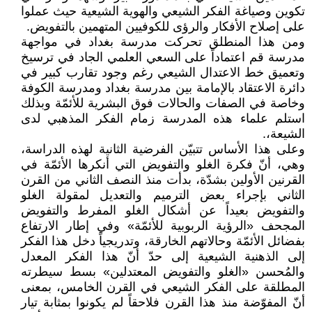
تكوين وصياغة الفكر الشيعي والهوية الشيعية حيث عملوا
على إصلاح الأفكار والرؤى للكوفيين المتهمين بالتفويض.
ومن هذا المنطلق تحركت مدرسة بغداد في مواجهة
مدرسة قم اعتماداً على السعي العلمي الجاد في ترسيخ
وتعميق خط الاعتدال الشيعي رغم وجود تقارب كبير في
دائرة الاعتقاد بالإمامة بين مدرسة بغداد ومدرسة الكوفة
وخاصة في الصفات والحالات فوق البشرية للأئمّة وبذلك
استلم علماء هذه المدرسة زمام الفكر المذهبي لدى
الشيعة،.
وعلى هذا الأساس تتبيّن الفرضية الثانية لهذه الدراسة،
وهي، أنّ فكرة الغلو والتفويض التي أنكرها الأئمّة في
القرنين الأولين بشدّة، بدأت منذ النصف الثاني من القرن
الثاني بإجراء بعض الترميم والتعديل لمقولة الغلو
والتفويض بعيداً عن أشكال الغلو المفرط والتفويض
المجحف «الرؤية الربوبية للأئمّة» وفي إطار الارتفاع
بفضائل الأئمّة وحالاتهم الخارقة، وتدريجياً دخل هذا الفكر
إلى الذهنية الشيعية إلى حدّ أنّ هذا الفكر المعدل
والمُحسن «الغلو والتفويض المعتدلين» بسط سيطرته
المطلقة على الفكر الشيعي في القرن الخامس، بمعنى
أنّ المفوّضة منذ هذا القرن فلاحقاً لم يكونوا بمثابة تيار