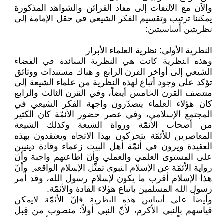
والآن مع الالتفات إلى مفاد القرائن والشواهد المذكورة
يمكننا ترتيب وتقسيم الفكر الشيعي في حقل الإمامة إلى
نظريتين أساسيتين:
النظرية الأولى: نظرية العلماء الأبرار
وهذه النظرية كانت هي النظرية السائدة في الفضاء
الشيعي إلى أواخر القرن الرابع و هناك مستندات ووثائق
تؤكد على وجود أتباع لهذه النظرية من علماء الشيعة إلى
منتصف القرن الخامس أيضاً، وفي القرن الثالث والرابع
كان هؤلاء العلماء يتصدّرون واجهة الفكر الشيعي في
المجتمع الإسلامي، وفي عصر حضور الأئمّة كان الكثير
من أصحاب الأئمّة ورواة الشيعة وكذلك الشيعة
المعاصرين للأئمّة يتحركون بهذا الاتجاه ويعتقدون بهذه
العقيدة ويرون في أئمّة أهل البيت زعماء وقادة دينيين
على المستوى العلمي والعملي وأنّ اطاعتهم واجبة وأنّ
رواية الأئمّة عن الإسلام النبوي تمثّل الإسلام الواقعي وأنّ
هذا الإسلام أقرب ما يكون لإسلام رسول الله، وقد أمر
رسول الله المسلمين باتباع هؤلاء القادة والأئمّة.
وأيضاً على أساس هذه النظرية فإنّ الأئمّة لايمكن
قياسهم بالنبي الأكرم، لأنّ النبي أولاً: منصوب من قِبل