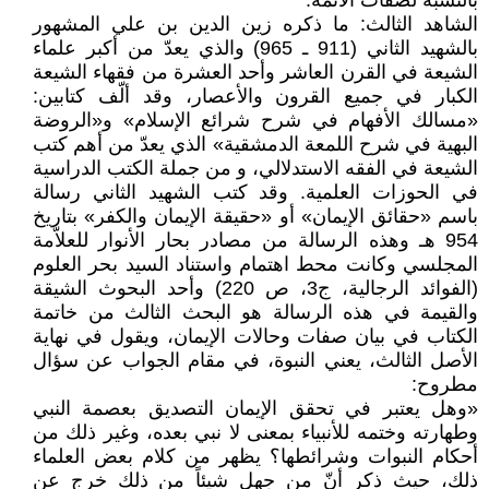
بالنسبة لصفات الأئمّة.
الشاهد الثالث: ما ذكره زين الدين بن علي المشهور
بالشهيد الثاني (911 ـ 965) والذي يعدّ من أكبر علماء
الشيعة في القرن العاشر وأحد العشرة من فقهاء الشيعة
الكبار في جميع القرون والأعصار، وقد ألّف كتابين:
«مسالك الأفهام في شرح شرائع الإسلام» و«الروضة
البهية في شرح اللمعة الدمشقية» الذي يعدّ من أهم كتب
الشيعة في الفقه الاستدلالي، و من جملة الكتب الدراسية
في الحوزات العلمية. وقد كتب الشهيد الثاني رسالة
باسم «حقائق الإيمان» أو «حقيقة الإيمان والكفر» بتاريخ
954 هـ وهذه الرسالة من مصادر بحار الأنوار للعلاّمة
المجلسي وكانت محط اهتمام واستناد السيد بحر العلوم
(الفوائد الرجالية، ج3، ص 220) وأحد البحوث الشيقة
والقيمة في هذه الرسالة هو البحث الثالث من خاتمة
الكتاب في بيان صفات وحالات الإيمان، ويقول في نهاية
الأصل الثالث، يعني النبوة، في مقام الجواب عن سؤال
مطروح:
«وهل يعتبر في تحقق الإيمان التصديق بعصمة النبي
وطهارته وختمه للأنبياء بمعنى لا نبي بعده، وغير ذلك من
أحكام النبوات وشرائطها؟ يظهر من كلام بعض العلماء
ذلك، حيث ذكر أنّ من جهل شيئاً من ذلك خرج عن