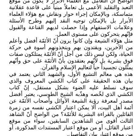
الواضح أنّ التعامل مع العلماء الأبرار لا يكون من موقع
التعبد والتقليد الأعمى بل تعاملاً مبنياً على قاعدة عقلانية
متماسكة، وبالإمكان إجراء حوار ونقاش مع هؤلاء العلماء
الأبرار بل بالإمكان توجيه النقد إليهم وطرح الأسئلة
وعلامات الاستفهام وإذا حصلت لديهم القناعة والقبول
فإنّهم يتحركون على مستوى العمل.
مثل هؤلاء الشيعة وإن كانوا يرون أنّ الأئمّة أفضل وأعلم
من الآخرين، ويقتدون بهم ويتخذونهم أسوة في حركة
الحياة، ولكن ليس ذلك من أجل أنّ الأئمّة يمتلكون صفات
فوق بشرية بل لأنّهم بعتقدون بأنّ الأئمّة على حق وأنّهم
يمثّلون تجسيداً حياً لتعاليم الإسلام والقرآن.
هذه هي معالم التشيع الأول، والشهيد الثاني يعتمد في
بيان هذه الحقيقة على كتاب الكشي المعروف والذي
سوف نسلط عليه الضوء بشكل مستقل، إنّ كتاب
الكشي الذي لخّصه وهذّبه الشيخ الطوسي، يعتبر أفضل
مصدر لمعرفة رؤية الشيعة الأوائل وأصحاب الأئمّة عن
أئمة أهل البيت، ألا يمكن اعتبار الكشي نفسه من زمرة
القائلين بالقراءة البشرية للأئمّة؟ من الواضح أنّ الشاهد
الثالث أقوى من الشاهدين السابقين، سواء من موقع
اعتبار القائل، أو من موقع اعتبار المستندات المذكورة، أو
من موقع اعتبار بيان التفاصيل.