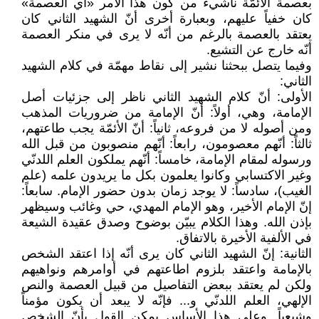
بعصمة الأئمّة ناشيء من كون هذا الأمر «أي العصمة»
كان خفياً عليهم، وبعبارة أخرى أنّ الشهيد الثاني كان
يعتقد بالعصمة بالرغم من أنّه لا يرى في منكر العصمة
أنّه خارج عن التشيع.
وفيما يتصل ببحثنا نشير إلى نقاط مهمّة في كلام الشهيد
الثاني:
الأولى: أنّ كلام الشهيد الثاني ناظر إلى جزئيات أصل
الإمامة، وهي، أولاً: أنّ الإمامة من ضروريات المذهب
ومن أصوله لا من فروعه، ثانياً: أنّ الأئمّة يجب طاعتهم،
ثالثاً: أنّهم معصومون، رابعاً: أنّهم منصوبون من قبل الله
ورسوله لمقام الإمامة، خامساً: أنّهم يملكون العلم اللدنّي
وغير الاكتسابي وكانوا يعلمون بكل ما يريدون علمه (علم
الغيب)، سادساً: لا يوجد زمان بدون حضور الإمام. سابعاً:
إنّ الإمام الأخير، وهو الإمام المهدي، حي وغائب وسيظهر
بإذن الله. وهذا الكلام يبيّن بوضوح وصدق عقيدة الشيعة
في الألفية الأخيرة بالاتفاق.
الثانية: إنّ الشهيد الثاني كان يرى أنّه إذا اعتقد الشخص
بالإمامة واعتقد بلزوم اطاعتهم في أوامرهم ونواهيهم
ولكن لم يعتقد ببعض التفاصيل من قبيل العصمة والنص
الإلهي، العلم اللدنّي و... فإنّه لا يبعد أن يكون مؤمناً
وشيعياً. وعلى هذا الأساس يمكن القول بأنّ الشخص