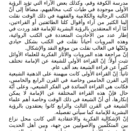
مدرسة الكوفة وقم، وكذلك بعض الآراء التي تؤيد الرؤية
الأولى موجودة في طيات كتب مخالفيهم، مضافاً إلى أنّ
الكتب الرجالية والكلامية والفقهية في ذلك الوقت نقلت
إلينا الكثير من آراء وأقوال كلتا الطائفتين أو القراءتين،
أمّا آراء المعتقدين بالرؤية البشرية للإمامة فقد وردت في
إطار عدد من الأحاديث المتعددة في الكتب الروائية،
وهذه المرويات أحياناً نقلت في الكتب بشكل حيادي
ولكنّها في الغالب نقلت من موقع النقد والإشكال.
إنّ مراجعة هذه المرويات والآثار الفكرية للعلماء الأوائل
تثبت أولاً: إنّ القراءة الأولى للشيعة عن الإمامة تختلف
كثيراً عن قراءة الشيعة بعد ألف عام.
ثانياً: إنّ القراءة الأولى كانت ميهمنة على الذهنية الشيعية
إلى القرن الخامس وخاصة في القرن الرابع والخامس،
فكانت هي القراءة السائدة في الفكر الشيعي، وعلى أيّة
حال فإنّ هذه القراءة المختلفة عن الإمامة لا يمكن
إنكارها، أي أنّ الشيعة في ذلك الوقت وخاصة أهم علماء
الشيعة في القرن الثالث والرابع كانوا يعتقدون بالرؤية
البشرية للإمامة كما سيأتي تفصيله.
إنّ الإشكالية الفكرية والاعتقادية التي كانت محل نزاع
بين المتكلّمين والأصوليين من جهة، وبين أهل الحديث