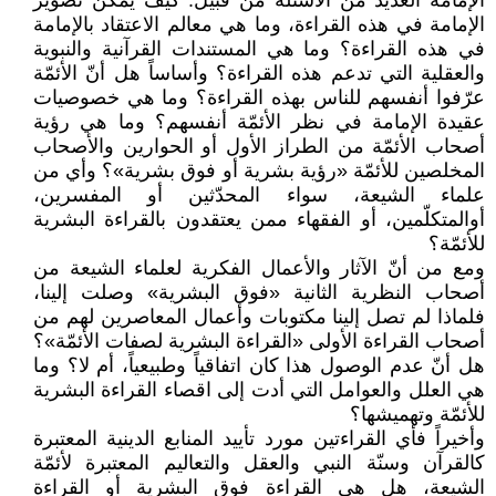
الإمامة العديد من الأسئلة من قبيل: كيف يمكن تصوير
الإمامة في هذه القراءة، وما هي معالم الاعتقاد بالإمامة
في هذه القراءة؟ وما هي المستندات القرآنية والنبوية
والعقلية التي تدعم هذه القراءة؟ وأساساً هل أنّ الأئمّة
عرّفوا أنفسهم للناس بهذه القراءة؟ وما هي خصوصيات
عقيدة الإمامة في نظر الأئمّة أنفسهم؟ وما هي رؤية
أصحاب الأئمّة من الطراز الأول أو الحوارين والأصحاب
المخلصين للأئمّة «رؤية بشرية أو فوق بشرية»؟ وأي من
علماء الشيعة، سواء المحدّثين أو المفسرين،
أوالمتكلّمين، أو الفقهاء ممن يعتقدون بالقراءة البشرية
للأئمّة؟
ومع من أنّ الآثار والأعمال الفكرية لعلماء الشيعة من
أصحاب النظرية الثانية «فوق البشرية» وصلت إلينا،
فلماذا لم تصل إلينا مكتوبات وأعمال المعاصرين لهم من
أصحاب القراءة الأولى «القراءة البشرية لصفات الأئمّة»؟
هل أنّ عدم الوصول هذا كان اتفاقياً وطبيعياً، أم لا؟ وما
هي العلل والعوامل التي أدت إلى اقصاء القراءة البشرية
للأئمّة وتهميشها؟
وأخيراً فأي القراءتين مورد تأييد المنابع الدينية المعتبرة
كالقرآن وسنّة النبي والعقل والتعاليم المعتبرة لأئمّة
الشيعة، هل هي القراءة فوق البشرية أو القراءة