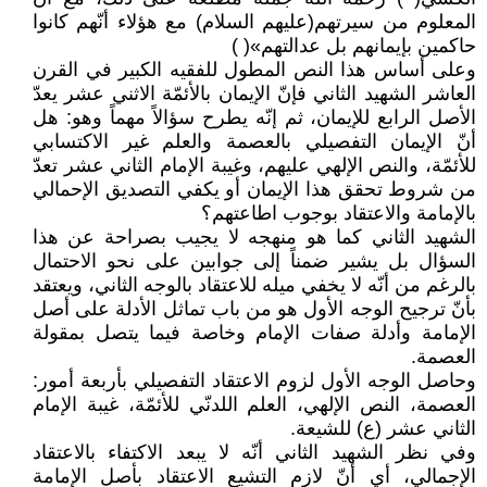
المعلوم من سيرتهم(عليهم السلام) مع هؤلاء أنّهم كانوا
حاكمين بإيمانهم بل عدالتهم»( )
وعلى أساس هذا النص المطول للفقيه الكبير في القرن
العاشر الشهيد الثاني فإنّ الإيمان بالأئمّة الاثني عشر يعدّ
الأصل الرابع للإيمان، ثم إنّه يطرح سؤالاً مهماً وهو: هل
أنّ الإيمان التفصيلي بالعصمة والعلم غير الاكتسابي
للأئمّة، والنص الإلهي عليهم، وغيبة الإمام الثاني عشر تعدّ
من شروط تحقق هذا الإيمان أو يكفي التصديق الإحمالي
بالإمامة والاعتقاد بوجوب اطاعتهم؟
الشهيد الثاني كما هو منهجه لا يجيب بصراحة عن هذا
السؤال بل يشير ضمناً إلى جوابين على نحو الاحتمال
بالرغم من أنّه لا يخفي ميله للاعتقاد بالوجه الثاني، ويعتقد
بأنّ ترجيح الوجه الأول هو من باب تماثل الأدلة على أصل
الإمامة وأدلة صفات الإمام وخاصة فيما يتصل بمقولة
العصمة.
وحاصل الوجه الأول لزوم الاعتقاد التفصيلي بأربعة أمور:
العصمة، النص الإلهي، العلم اللدنّي للأئمّة، غيبة الإمام
الثاني عشر (ع) للشيعة.
وفي نظر الشهيد الثاني أنّه لا يبعد الاكتفاء بالاعتقاد
الإجمالي، أي أنّ لازم التشيع الاعتقاد بأصل الإمامة