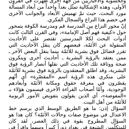
والحشوية والأخباريين من جهة أخرى ظهرت في القرون
الأولى، وهذه الإشكالية تمثّل بعداً واحداً من أبعاد المسألة
مورد البحث، حيث تمّ تهميش الأبعاد والجوانب الأخرى
في خضم هذا النزاع والسجال الفكري.
إنّ محور النزاع بين المدرسة قم ومدرسة الكوفة يتمحور
حول «كيفية فهم أصل الإمامة»، وفي القرن الثالث كانت
أدوات البحث لكلا المدرستين تقتصر على الأحاديث
المنقولة عن الأئمّة، فبعضهم كان ينقل الأحاديث التي
تقرر فضائل فوق بشرية للأئمّة بينما ينقل البعض الآخر ـ
ممن يعتقد بالرؤية البشرية ـ أحاديث أخرى وينكرون
صحة ووثاقة تلك الأحاديث التي نقلها أنصار الرؤية فوق
البشرية، وقد اطلق المعتقدون بالرؤية فوق بشرية للأئمّة
على منكري هذه الرؤية اسم «المقصّرة» أي أنّهم
يقصّرون في معرفة حقوق ومكانة الأئمّة وأبعادهم
الوجودية، وأمّا أصحاب القراءة الأخرى فيسمون هؤلاء بـ
«المفوضة»، أي الذين يقولون بتفويض الأمور الربوبية
للأئمّة من أهل البيت.
السؤال إذن: ما هو الطريق الوسط الذي يرسم خط
الاعتدال في موضوع صفات وحالات الأئمّة؟ كان هذا هو
السؤال المطروح بقوة في ذلك العصر، لقد كان
للمتكلّمين الشيعة في بغداد دوراً كبيراً وسهماً وافراً في