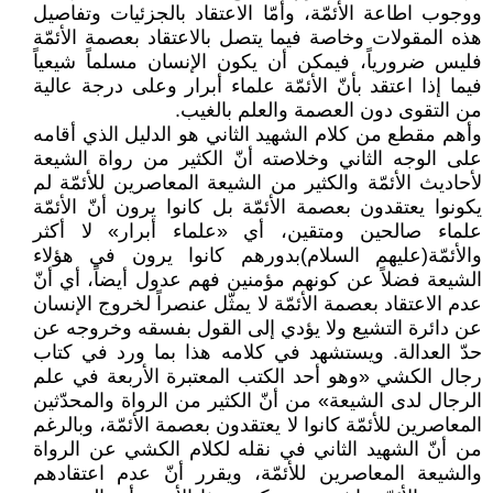
ووجوب اطاعة الأئمّة، وأمّا الاعتقاد بالجزئيات وتفاصيل
هذه المقولات وخاصة فيما يتصل بالاعتقاد بعصمة الأئمّة
فليس ضرورياً، فيمكن أن يكون الإنسان مسلماً شيعياً
فيما إذا اعتقد بأنّ الأئمّة علماء أبرار وعلى درجة عالية
من التقوى دون العصمة والعلم بالغيب.
وأهم مقطع من كلام الشهيد الثاني هو الدليل الذي أقامه
على الوجه الثاني وخلاصته أنّ الكثير من رواة الشيعة
لأحاديث الأئمّة والكثير من الشيعة المعاصرين للأئمّة لم
يكونوا يعتقدون بعصمة الأئمّة بل كانوا يرون أنّ الأئمّة
علماء صالحين ومتقين، أي «علماء أبرار» لا أكثر
والأئمّة(عليهم السلام)بدورهم كانوا يرون في هؤلاء
الشيعة فضلاً عن كونهم مؤمنين فهم عدول أيضاً، أي أنّ
عدم الاعتقاد بعصمة الأئمّة لا يمثّل عنصراً لخروج الإنسان
عن دائرة التشيع ولا يؤدي إلى القول بفسقه وخروجه عن
حدّ العدالة. ويستشهد في كلامه هذا بما ورد في كتاب
رجال الكشي «وهو أحد الكتب المعتبرة الأربعة في علم
الرجال لدى الشيعة» من أنّ الكثير من الرواة والمحدّثين
المعاصرين للأئمّة كانوا لا يعتقدون بعصمة الأئمّة، وبالرغم
من أنّ الشهيد الثاني في نقله لكلام الكشي عن الرواة
والشيعة المعاصرين للأئمّة، ويقرر أنّ عدم اعتقادهم