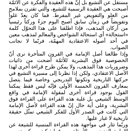
مستقل عن التشيع بل إنّ هذه العقيدة والفكرة عن الأئمّة
أصبحت هي العقيدة الرسمية للتشيع، والتي تقترن بملامح
من الغلو والتفويض غير المفرط. فما كان يعدّ غلواً
وتفويضاً في زمان سابق أصبح اليوم جزءً وركناً رئيسياً
من أركان المذهب، فإذا اطلقنا على هذا التحوّل كلمة
«استحالة» أي استحالة الشواخص والمعالم لمذهب معين
في أحد أصوله الاعتقادية المهمّة، فربّما لا نجانب
الصواب.
وإذا طالعنا أصل الإمامة في القرون المتأخرة نرى أنّ
الخصوصية فوق البشرية للأئمّة أضحت من ذاتيات
وضروريات هذا المذهب، ولا يمكن طرح قراءة أخرى لهذا
الأصل الاعتقادي، ولكن إذا نظرنا إلى مسيرة التشيع في
حركتها التاريخية وتكونها التدريجي وخاصة فيما يتصل
بمعارف القرون الخمسة الأولى فإنّه ليس فقط يمكننا
القول بوجود قراءة أخرى لمقولة الإمامة في واقع
الوسط الشيعي بل غلبة هذه القراءة على القراءة فوق
البشرية، وعلى أية حال إنّ هذه القراءة لأصل الإمامة
التي كانت في الصدر الأول للفكر الشيعي تمثّل حقيقة
تاريخية لا غبار عليها.
وربّما تثار في مواجهة هذه القراءة المنسية للشيعة عن