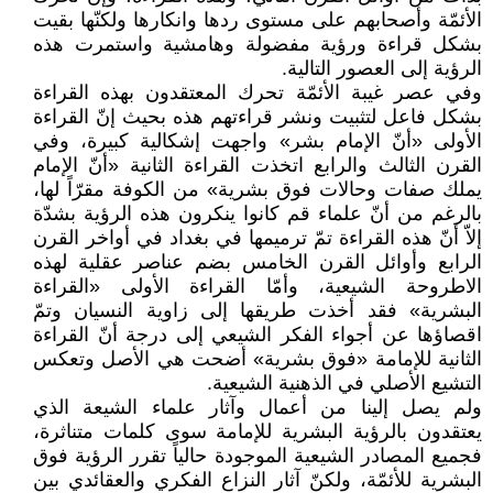
الأئمّة وأصحابهم على مستوى ردها وانكارها ولكنّها بقيت
بشكل قراءة ورؤية مفضولة وهامشية واستمرت هذه
الرؤية إلى العصور التالية.
وفي عصر غيبة الأئمّة تحرك المعتقدون بهذه القراءة
بشكل فاعل لتثبيت ونشر قراءتهم هذه بحيث إنّ القراءة
الأولى «أنّ الإمام بشر» واجهت إشكالية كبيرة، وفي
القرن الثالث والرابع اتخذت القراءة الثانية «أنّ الإمام
يملك صفات وحالات فوق بشرية» من الكوفة مقرّاً لها،
بالرغم من أنّ علماء قم كانوا ينكرون هذه الرؤية بشدّة
إلاّ أنّ هذه القراءة تمّ ترميمها في بغداد في أواخر القرن
الرابع وأوائل القرن الخامس بضم عناصر عقلية لهذه
الاطروحة الشيعية، وأمّا القراءة الأولى «القراءة
البشرية» فقد أخذت طريقها إلى زاوية النسيان وتمّ
اقصاؤها عن أجواء الفكر الشيعي إلى درجة أنّ القراءة
الثانية للإمامة «فوق بشرية» أضحت هي الأصل وتعكس
التشيع الأصلي في الذهنية الشيعية.
ولم يصل إلينا من أعمال وآثار علماء الشيعة الذي
يعتقدون بالرؤية البشرية للإمامة سوى كلمات متناثرة،
فجميع المصادر الشيعية الموجودة حالياً تقرر الرؤية فوق
البشرية للأئمّة، ولكنّ آثار النزاع الفكري والعقائدي بين