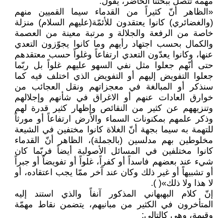
مهمّة تتصل ببحثنا الحاضر، يقول:
«الظاهر أنّ كثيراً من القدماء سيما القميين منهم
(والغضائري) كانوا يعتقدون للأئمّة(عليهم السلام) منزلة
خاصة من الرفعة والجلالة و مرتبة معينة من العصمة
والكمال بحسب اجتهاد رأيهم وما كانوا يجوّزون التعدي
عنها، وكانوا يعدّون التعدي ارتفاعاً وغلواً حسب معتقدهم
حتى أنّهم جعلوا مثل نفي السهو عليهم غلواً بل ربّما
جعلوا التفويض إليهم أو التفويض الذي اختلف فيه كما
سنذكر أو المبالغة في معجزاتهم ونقل العجائب من
خوارق العادات عنهم أو الاغراق في شأنهم وإجلالهم
وتنزيههم عن كثير من النقائص وإظهار كثير قدرة لهم
وذكر علمهم بمكنونات السماء والأرض ارتفاعاً أو مورثاً
للتهمة به سيما بجهة أنّ الغلاة كانوا مختفين في الشيعة
مخلوطين بهم مدلسين (بالجملة)، الظاهر أنّ القدماء
كانوا مختلفين في المسائل الأصولية أيضاً فربّما كان
شيء عند بعضهم فاسداً أو كفراً، غلواً أو تفويضاً أو جبراً
أو تشبيهاً أو غير ذلك وكان عند آخر ممّا يجب اعتقاده، أو
لا هذا ولا ذلك»( ).
إنّ كلام البهبهاني المذكور آنفاً والذي استند إليه
المتأخرون في الكثير من مبانيهم، يتضمن نقاط مهمّة
وقيمة، وهي كالتالي: