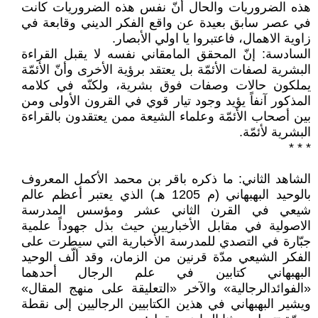
هذه الضروريات والحال أنّ نفس هذه الضروريات كانت
في عصر سابق بعيدة عن واقع الفكر الديني وقابعة في
زاوية الاهمال، فاعتبروا يا اولي الأبصار.
السادسة: إنّ المحقق المامقاني نفسه لا يقبل القراءة
البشرية لصفات الأئمّة بل يعتقد برؤية الأخرى وأنّ الأئمّة
يملكون حالات وصفات فوق بشرية، ولكنّه في كلامه
المذكور آنفاً يؤيد وجود تيار قوي في القرون الأولى ومن
بين أصحاب الأئمّة وعلماء الشيعة ممن يعتقدون بالقراءة
البشرية لأئمّة.
* * *
الشاهد الثاني: ما ذكره باقر بن محمد الأكمل المعروف
بالوحيد البهبهاني (م 1205 هـ) الذي يعتبر أعظم عالم
شيعي في القرن الثاني عشر ومؤسس المدرسة
الاصولية في مقابل الأخباريين حيث بذل جهوداً علمية
جبّارة في التصدي للمدرسة الأخبارية التي سيطرت على
الفكر الشيعي مدّة قرنين من الزمان، وقد ألّف الوحيد
البهبهاني كتابين في علم الرجال أحدهما
«الفوائدالرجالية» والآخر «التعليقة على منهج المقال»
ويشير البهبهاني في هذين الكتابيين الرجاليين إلى نقطة