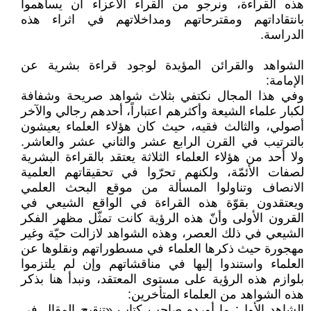
هذه القراءة، ونرجو من القراء الأعزاء أن يساهموا
بانتقاداتهم ومقترحاتهم ومداخلاتهم في اثراء هذه
الدراسة.
الشواهد والقرائن المؤيدة لوجود قراءة بشرية عن
الإمامة:
وفي هذا المجال نكتفي بثلاث شواهد صريحة وشفافة
لكبار علماء الشيعة وأكثرهم اعتباراً، أحدهم رجالي والآخر
أصولي، والثالث فقيه، حيث كان هؤلاء العلماء يعيشون
بالترتيب في القرن الرابع عشر والثاني عشر والعاشر.
ولا أحد من هؤلاء العلماء الثلاثة يعتقد بالقراءة البشرية
لصفات الأئمّة، ولكنهم تحرّوا في تحقيقاتهم العلمية
الانصاف وتناولوا المسألة من موقع البحث العلمي
ويعتقدون بقوّة هذه القراءة في الواقع الشيعي في
القرون الأولى وأنّ هذه الرؤية كانت تمثّل مظهر الفكر
الشيعي في ذلك العصر، وهذه الشواهد لازالت حيّة وغير
مهجورة حيث ذكرها العلماء في مسطوراتهم ونقلوها عن
العلماء واستندوا إليها في مناقشاتهم وإن لم يلتزموا
بلوازم هذه الرؤية على مستوى المعتقد، ونبدأ هنا بذكر
هذه الشواهد من العلماء المتأخرين:
الشاهد الأول: ما أورده صاحب كتاب «تنقيح المقال في