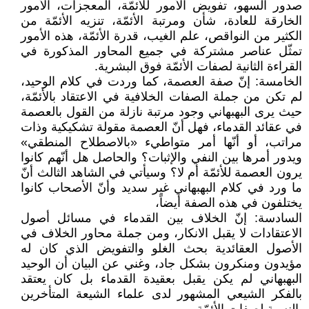
صدور السهو، تفويض الأمور للأئمّة، المعجزات، الأمور
الخارقة للعادة، شأن ومرتبة الأئمّة، تنزيه الأئمّة من
الكثير من النواقص، علم الغيب، قدرة الأئمّة، هذه الأمور
تمثّل عناصر مشتركة في جميع المحاور المذكورة في
القراءة الثانية لصفات الأئمّة فوق البشرية.
الخامسة: إنّ صفة العصمة، كما وردت في كلام الوحيد،
لم تكن من جملة الصفات الخلافية في الاعتقاد بالأئمّة،
حيث يرى البهبهاني وجود مرتبة نازلة من القول بالعصمة
في عقائد القدماء، فهل أنّ العصمة مقولة تشكيكية وذات
مراتب، أو أنّها أمر متواطيء «بالاصطلاح المنطقي»
ويدور أمرها بين النفي والإثبات؟ والحاصل هل أنّهم كانوا
يرون العصمة للأئمّة أم لا؟ وسيأتي في الشاهد الثالث أنّ
ما ورد في كلام البهبهاني غير سديد وأنّ الأصحاب كانوا
يختلفون في هذه الصفة أيضاً،
السادسة: إنّ الخلاف بين القدماء في مسائل أصول
الاعتقادات لا يقبل الانكار، ومن جملة محاور الخلاف في
الأصول العقائدية بحث الغلو والتفويض الذي كان له
مؤيدون ومنكرون بشكل جاد، وغني عن البيان أن الوحيد
البهبهاني لم يكن يقبل بعقيدة القدماء بل كان يعتقد
بالفكر الشيعي المشهور لدى علماء الشيعة المتأخرين