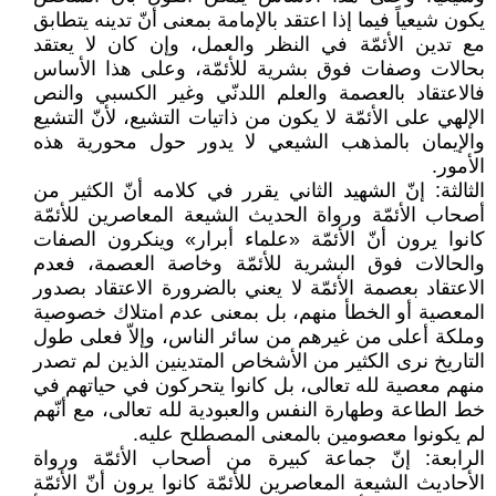
يكون شيعياً فيما إذا اعتقد بالإمامة بمعنى أنّ تدينه يتطابق
مع تدين الأئمّة في النظر والعمل، وإن كان لا يعتقد
بحالات وصفات فوق بشرية للأئمّة، وعلى هذا الأساس
فالاعتقاد بالعصمة والعلم اللدنّي وغير الكسبي والنص
الإلهي على الأئمّة لا يكون من ذاتيات التشيع، لأنّ التشيع
والإيمان بالمذهب الشيعي لا يدور حول محورية هذه
الأمور.
الثالثة: إنّ الشهيد الثاني يقرر في كلامه أنّ الكثير من
أصحاب الأئمّة ورواة الحديث الشيعة المعاصرين للأئمّة
كانوا يرون أنّ الأئمّة «علماء أبرار» وينكرون الصفات
والحالات فوق البشرية للأئمّة وخاصة العصمة، فعدم
الاعتقاد بعصمة الأئمّة لا يعني بالضرورة الاعتقاد بصدور
المعصية أو الخطأ منهم، بل بمعنى عدم امتلاك خصوصية
وملكة أعلى من غيرهم من سائر الناس، وإلاّ فعلى طول
التاريخ نرى الكثير من الأشخاص المتدينين الذين لم تصدر
منهم معصية لله تعالى، بل كانوا يتحركون في حياتهم في
خط الطاعة وطهارة النفس والعبودية لله تعالى، مع أنّهم
لم يكونوا معصومين بالمعنى المصطلح عليه.
الرابعة: إنّ جماعة كبيرة من أصحاب الأئمّة ورواة
الأحاديث الشيعة المعاصرين للأئمّة كانوا يرون أنّ الأئمّة