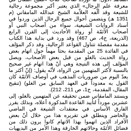
معرفة علم الرجال» الذي يعتبر أكبر مجموعة رجالية
للشيعة وقد ألّفه العلاّمة الشيخ عبدالله المامقاني (م
1351 هـ) ويتضمن أحوال جميع الرجال الذين وردوا في
أسناد الروايات الشيعية، سواء من أصحاب النبي أو
أصحاب الأئمّة أو رواة الأحاديث إلى القرن الرابع
(الذريعة، ج4، ص 467) وقد ورد في بداية هذا الكتاب
مقدمة مفصلة تتناول القواعد الرجالية، وقد ذكر المؤلف
في الفائدة 25 من المقدمة بحثاً مهماً حول اتهام بعض
رواة الحديث بالغلو من قبل بعض الأصحاب، ويصل
المؤلف إلى هذه النتيجة وهي أنّ هذا اتهام غير صحيح
بالنسبة لأكثر المتهمين من الرواة، لأنّه يقول: (إنّ أكثر ما
يعدّ اليوم من ضروريات المذهب في أوصاف الأئمّة كان
القول به معدوداً في العهد السابق من الغلو) (تنقيح
المقال، المقدمة، ج1، ص 211، 212).
ويستند المامقاني ضمن تحقيقه عن المتهمين بالغلو، إلى
عشرين مورداً لتأييد القاعدة المذكورة أعلاه، وبذلك يقرر
الفارق الأساس في معتقدات الشيعة في الماضي
والحاضر وينطلق في تقريره هذا من خلال أنّ بعض
الأفراد الذين اتهموا بهذا الاتهام كانوا يرون ذلك من
فضائل الأئمّة وحالاتهم الخارقة وهذا الأمر من البديهيات