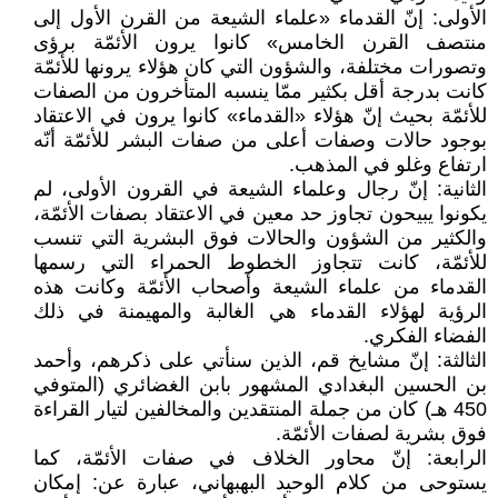
الأولى: إنّ القدماء «علماء الشيعة من القرن الأول إلى
منتصف القرن الخامس» كانوا يرون الأئمّة برؤى
وتصورات مختلفة، والشؤون التي كان هؤلاء يرونها للأئمّة
كانت بدرجة أقل بكثير ممّا ينسبه المتأخرون من الصفات
للأئمّة بحيث إنّ هؤلاء «القدماء» كانوا يرون في الاعتقاد
بوجود حالات وصفات أعلى من صفات البشر للأئمّة أنّه
ارتفاع وغلو في المذهب.
الثانية: إنّ رجال وعلماء الشيعة في القرون الأولى، لم
يكونوا يبيحون تجاوز حد معين في الاعتقاد بصفات الأئمّة،
والكثير من الشؤون والحالات فوق البشرية التي تنسب
للأئمّة، كانت تتجاوز الخطوط الحمراء التي رسمها
القدماء من علماء الشيعة وأصحاب الأئمّة وكانت هذه
الرؤية لهؤلاء القدماء هي الغالبة والمهيمنة في ذلك
الفضاء الفكري.
الثالثة: إنّ مشايخ قم، الذين سنأتي على ذكرهم، وأحمد
بن الحسين البغدادي المشهور بابن الغضائري (المتوفي
450 هـ) كان من جملة المنتقدين والمخالفين لتيار القراءة
فوق بشرية لصفات الأئمّة.
الرابعة: إنّ محاور الخلاف في صفات الأئمّة، كما
يستوحى من كلام الوحيد البهبهاني، عبارة عن: إمكان