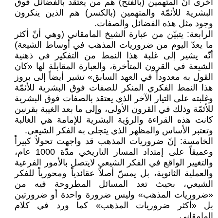
أخرى أنّ المتهمين (بالفتح) هم من يعتقد بالفضائل فوق
البشرية للأئمّة والمتهمين (بالكسر) هم الذين ينكرون
وجود مثل هذه الفضائل والصفات.
الرابعة: يتبيّن من عبارة الشيخ المامقاني (وهي أنّ أكثر
ما يعدّّ اليوم من ضروريات المذهب في أوساط الشيعة)
أنّه يشير إلى غلبة هذا النمط من التفكير في ذهنية
الشيعة في القرون المتأخرة، والعبارة المقابلة لها «كان
القول به معدوداً في العهد السابق» تشير أيضاً إلى بروز
هذا النمط الفكري المنكر للصفات فوق البشرية للأئمّة
وغلبته على التيار الآخر الذي يعتقد بالصفات فوق البشرية
للأئمّة وذلك في القرون الأولى، وإلى ما بعد الغيبة بقرنين
كانت هذه القراءة والرؤية البشرية للإمامة هي الغالبة
وتعتبر الأساس والمظهر الذي يتجلى به الفكر الشيعي.
الخامسة: إنّ ضروريات المذهب قد واجهت تحولاً كبيراً
وعميقاً على إمتداد المسار التاريخي مدّة 1000 عام،
والتغيير الواقع في الفكر الشيعي لايتصل بالأمور الفرعية
والعملية الثانوية، بل يمسّ أصلاً عقائدياً ومحورياً للفكر
الشيعي، بحيث تعد المسائل المطروحة فيه من
«ضروريات المذهب» وليس ضرورة واحدة أو ضرورتين
بل «أكثر ضروريات المذهب» كما ورد في كلام
المامقاني.