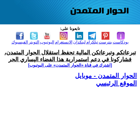
تابعونا على:
بودكاست
بنترست
تيلكرام
لينكدإن
الانستغرام
اليوتيوب
التويتر
الفيسبوك
تبرعاتكم وتبرعاتكن المالية تحفظ استقلال الحوار المتمدن،
فشاركونا في دعم استمرارية هذا الفضاء اليساري الحر
[اشترك في قناة ‫«الحوار المتمدن» على اليوتيوب]
الحوار المتمدن - موبايل
الموقع الرئيسي