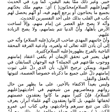
خبير. وغير ذلك ممّا يفيد اليقين، كما ورد في الحديث
أنّهم(عليهم السلام)محدّثون( ) أي: معهم ملك يحدّثهم
بجميع ما يحتاجون أو يرجع إليهم فيه، أو أنّهم يحصل لهم
نكب في القلب بذلك على أحد التفسيرين للحديث.
وأنّه لا يصح خلو العصر عن إمام منهم، وإلاّ لساخت
الأرض بأهلها، وأنّ الدنيا تتم بتمامهم، ولا يصح الزيادة
عليهم.
وأنّ خاتمهم المهدي صاحب الزمان(عليه السلام) وأنّه حي
إلى أن يأذن الله تعالى له ولغيره، وأدعية الفرقة المحقة
الناجية بالفرج بظهوره(عليه السلام)كثيرة.
فهل يعتبر في تحقق الإيمان أم يكفي اعتقاد إمامتهم
ووجوب طاعتهم في الجملة؟ فيه الوجهان السابقان في
النبوة، ويمكن ترجيح الأول، بأن الذي دلّ على ثبوت
إمامتهم دلّ على جميع ما ذكرناه خصوصاً العصمة، لثبوتها
بالعقل والنقل.
وليس بعيداً الاكتفاء بالأخير، على ما يظهر من حال
رواتهم ومعاصريهم من شيعتهم في أحاديثهم(عليهم
السلام)، فإنّ كثيراً منهم ما كانوا يعتقدون عصمتهم
لخفائها عليهم، بل كانوا يعتقدون أنّهم علماء أبرار، يعرف
ذلك من تتبع سيرهم وأحاديثهم، وفي كتاب أبي عمرو
الكشي( ) رحمه الله جملة مطلعة على ذلك، مع أنّ