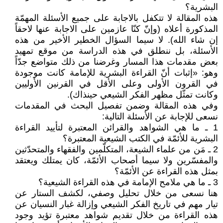
البشرية؟
هذه المقالة لا تتكفل بالاجابة على جميع الأسئلة المهمّة
المذكورة أعلاه (وإنّ كنّا عازمين على الاجابة عنها لاحقاً
إن شاء الله). لا سيما السؤال الخطير الأخير من هذه
الأسئلة، بل ننطلق في هذه الدراسة من موقع تمهيد
بعض مقدمات هذا المسار وغرضنا من ذلك متواضع جدّاً
وهو: «إثبات أنّ القراءة البشرية للإمامة كانت موجودة
في القرون الأولى وعلى الأقل في القرنين الأوليين
وكانت تمثّل مظهر الفكر الشيعي حينذاك).
وفي هذه المقالة وضمن تفصيل البحث في المقدمات
نسعى للإجابة عن الأسئلة التالية:
1 ـ ما هي الشواهد والقرائن المعتبرة لتأييد القراءة
البشرية للأئمّة في الكتب الشيعية المعتبرة؟
2 ـ مَن من علماء الشيعة، المتكلّمين والفقهاء والمتحدّثين
والمفسّرين ولا سيما أصحاب الأئمّة، كان يمتلك ويعتقد
بمثل هذه القراءة عن الأئمّة؟
3 ـ ما هي ملامح الإمامة في هذه القراءة الشيعية؟
هنا نسعى من خلال تحليل وصفي، لكشف الستار عن
تيار مهم في تاريخ الفكر الشيعي وإزالة غبار النسيان عن
هذه القراءة من خلال تقديم شواهد معتبرة تؤيد وجود