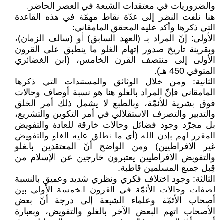
والضروريات في معتقدات الشيعة في العصر الحاضر.
هنا نلفت النظر إلى عدّة نقاط مهمّة في هذه القاعدة
التي ذكرها وأكد عليه المحقق المامقاني:
الأولى: إنّ المراد بـ (العهد السابق) أو (سالف الزمان)،
وبقرينة تاريخ صدور إتهام الغلو ما ينطبق على القرون
الأولى إلى منتصف القرن الخامس، (ابن الغضائري
المتوفي 450 هـ).
الثانية: ومن خلال الوثائق والمستندات التي ذكرها
المامقاني فإنّ المراد بالغلو هنا هو نسبة أوصاف وحالات
فوق بشرية للأئمّة، وبالطبع لا يشمل ذلك أمر الخلق
والتدبير والتصرف الاستقلالي في أمر التكوين والتشريع،
بل مجرّد وجود فضائل وحالات خارقة للعادة والتفويض
المقرر لهم بإذن الله (أي ما نطلق عليه الغلو والتفويض
غير الافراطيين) ومن الواضح أنّ المعتقدين بالغلو
والتفويض الافراطيين يعتبرون خارجين عن الإسلام من
قِبل جميع المسلمين قاطبة.
الثالثة: وجود اختلاف فكري ونظري شديد وعميق بالنسبة
لصفات وحالات الأئمّة في القرون الخمسة الأولى بين
أصحاب الأئمّة وعلماء الشيعة إلى درجة أنّ بعض
الأصحاب اتهم البعض الآخر بالغلو والتفويض، وبعبارة