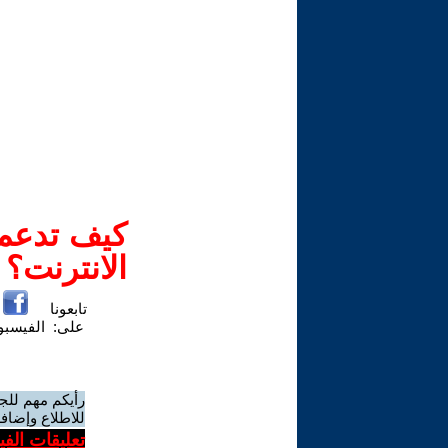
كيف تدعم-
الانترنت؟
تابعونا
على:
الفيسب
رأيكم مهم للج
للاطلاع وإضافة
تعليقات الف