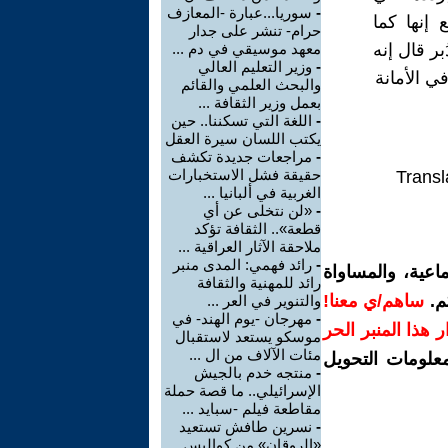
-
سوريا...عبارة -المعازف
إنها كما
حرام- تنشر على جدار
ر قال إنه
معهد موسيقي في دم ...
-
وزير التعليم العالي
والبحث العلمي والقائم
بعمل وزير الثقافة ...
-
اللغة التي تسكننا.. حين
يكتب اللسان سيرة العقل
-
مراجعات جديدة تكشف
حقيقة فشل الاستخبارات
Transl
الغربية في ألبانيا ...
-
«لن نتخلى عن أي
قطعة».. الثقافة تؤكد
ملاحقة الآثار العراقية ...
-
رائد فهمي: المدى منبر
اعية، والمساواة
رائد للمهنية والثقافة
م.
ساهم/ي معنا!
والتنوير في العر ...
-
مهرجان -يوم الهند- في
رار هذا المنبر الحر
موسكو يستعد لاستقبال
مئات الآلاف من ال ...
معلومات التحويل
-
منتجه خدم بالجيش
الإسرائيلي.. ما قصة حملة
مقاطعة فيلم -سبايد ...
-
نسرين طافش تستعيد
«الروقان» من كواليس