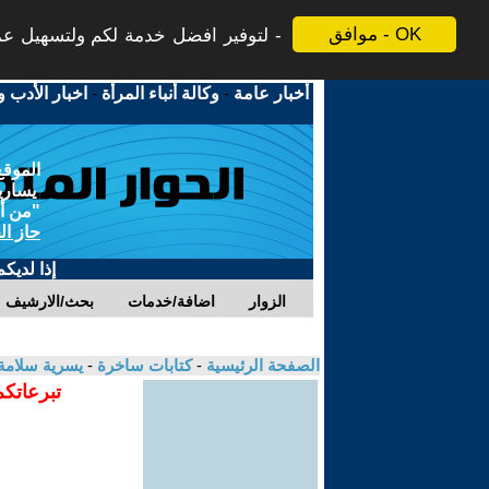
موافق - OK
لتوفير افضل خدمة لكم ولتسهيل عملي
أخبار عامة
-
وكالة أنباء المرأة
-
اخبار الأدب و
الموقع
يسارية
"من أج
حاز ال
إذا لديك
الزوار
اضافة/خدمات
بحث/الارشيف
الصفحة الرئيسية
-
كتابات ساخرة
-
يسرية سلامة
تبرعاتكم