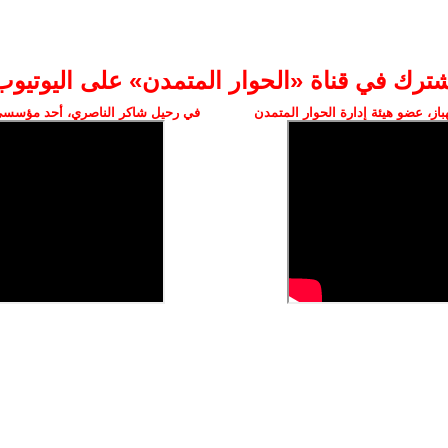
شترك في قناة «الحوار المتمدن» على اليوتيوب
ز، عضو هيئة إدارة الحوار المتمدن
في رحيل شاكر الناصري، أحد مؤسسي 