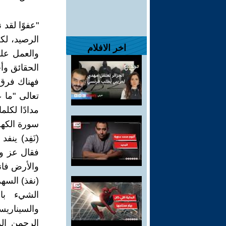
"عفوًا لقد 
الرصيد، لكن
اخر الافلام
والعمل عل
الحقائق وأحي
فهناك فرق 
سورة الكه
(نَفِد) ينف
فقال عز و
والأرض فانفذوا 
(نفذ) السهم
الشيء با
والسيناريس
الرحمن ال