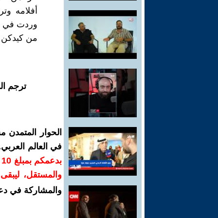
أفلامه وت
وردت في كت
من كيدكن إن كيدكن عظيم" آ
ترجم ال
الحوار المتمدن م
في العالم العربي
ب
والمستقل، ليبقى ص
والمشاركة في دع