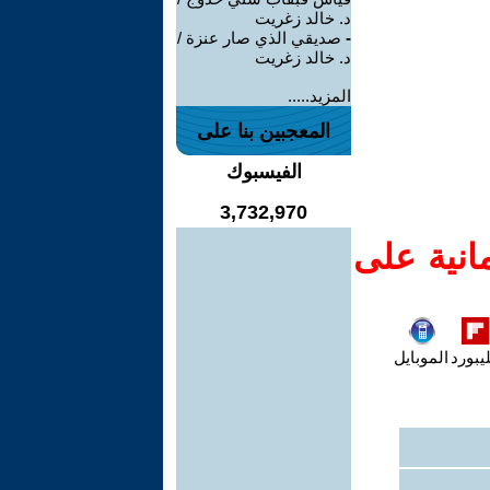
د. خالد زغريت
-
صديقي الذي صار عنزة /
د. خالد زغريت
المزيد.....
المعجبين بنا على
الفيسبوك
3,732,970
انية على
يبورد
الموبايل