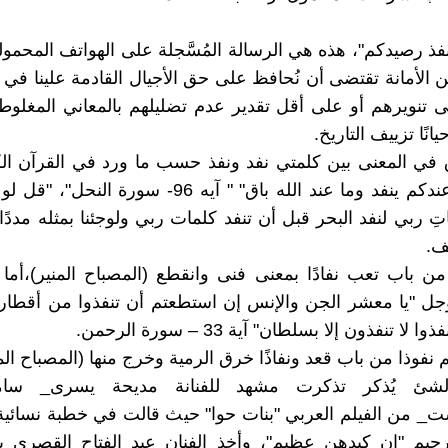
نفذ رصيدكم"، هذه هي الرسالة المُسَّجلة على الهواتف المحمولة
 الأمانة تقتضى أن نُحافظ على حق الأجيال القادمة علينا في تب
ى تنويرهم أو على أقل تقدير عدم تضليلهم بالمعاني المغل
انًا تزييف التاريخ.
في المعنى بين كلمتي نفد ونفذ حسب ما ورد في القرآن الك
تعالى "ما عندكم ينفد وما عند الله باق" " آيه 96- سورة ا
ف.
د من باب تعب نفادًا بمعنى فنى وانقطع (المصباح المنير)،أما 
جل "يا معشر الجن والإنس إن استطعتم أن تنفذوا من أقطار
لا تنفذون إلا بسلطان" آية 33 – سورة الرحمن.
 نفوذا من باب قعد ونفاذًا خرق الرمية وخرج منها (المصباح الم
لشئ يُذكر تذكرت مشهد للفنانة مديحة يسرى_ سامح
ت_ من الفيلم العربي "بنات حوا" حيث قالت في خطبة نسائية
رحيم "إن كيدهن عظيم"، وأخذ الفنان عبد الفتاح القصري ي