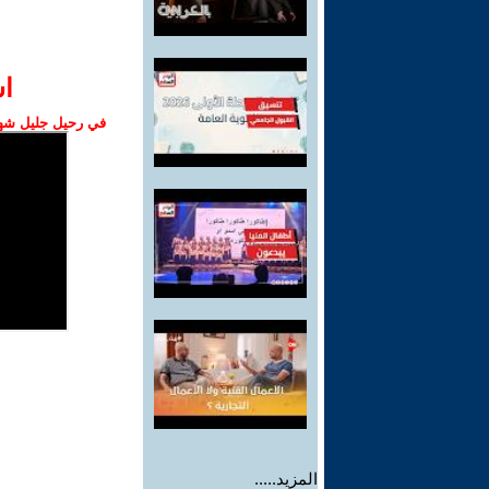
ا‫
في رحيل جليل شهبا
المزيد.....