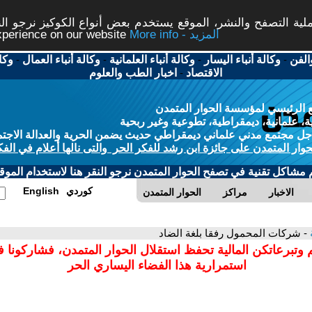
ة التصفح والنشر، الموقع يستخدم بعض أنواع الكوكيز نرجو النق
More info - المزيد
experience on our website
الفن
-
وكالة أنباء اليسار
-
وكالة أنباء العلمانية
-
وكالة أنباء العمال
-
وكا
الاقتصاد
-
اخبار الطب والعلوم
 الرئيسي لمؤسسة الحوار المتمدن
، علمانية، ديمقراطية، تطوعية وغير ربحية
ل مجتمع مدني علماني ديمقراطي حديث يضمن الحرية والعدالة الاجتم
حوار المتمدن على جائزة ابن رشد للفكر الحر والتى نالها أعلام في الفك
م مشاكل تقنية في تصفح الحوار المتمدن نرجو النقر هنا لاستخدام الموقع
كوردي
English
الاخبار
مراكز
الحوار المتمدن
- شركات المحمول رفقا بلغة الضاد
 وتبرعاتكن المالية تحفظ استقلال الحوار المتمدن، فشاركونا 
استمرارية هذا الفضاء اليساري الحر