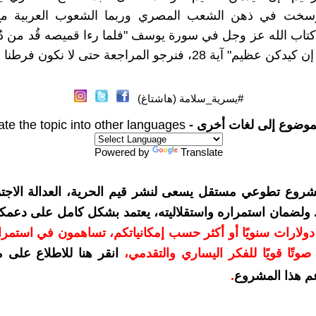
رسخت في ذهن الشعب المصري وربما الشعوب العربية مع 
اب الله عز وجل في سورة يوسف "فلما رءا قميصه قُد من دُب
ية 28، فنرجو المراجعة حتى لا نكون فرطنا في الأمانة
#يسرية_سلامة (هاشتاغ)
موضوع إلى لغات أخرى -
ate the topic into other languages
Powered by
Translate
شروع تطوعي مستقل يسعى لنشر قيم الحرية، العدالة الاجتم
. ولضمان استمراره واستقلاليته، يعتمد بشكل كامل على دعمك
دعمكم بمبلغ 10 دولارات سنويًا أو أكثر حسب إمكانياتكم، تساهمون في استم
وتًا قويًا للفكر اليساري والتقدمي
،
انقر هنا للاطلاع على 
م هذا المشروع
.