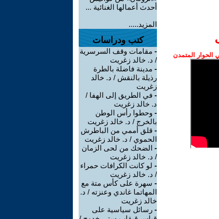
أحدث أعمالها الغنائية ...
المزيد.....
كتب ودراسات
-
مقامات وقف السرسرية
الحوار المتمدن
/ د. خالد زغريت
-
مدينة فاضلة بالطرة
رذيلة بالنقش / د. خالد
زغريت
-
في الطريق إلى الهفا /
د. خالد زغريت
-
وحطوا رأس الوطن
بالخرج / د. خالد زغريت
-
قلق أممي من الباطرش
الحموي / د. خالد زغريت
-
الضحك من لحى الزمان
/ د. خالد زغريت
-
لو كانت الكرافات حمراء
/ د. خالد زغريت
-
سهرة على كأس متة مع
المهاتما غاندي وعنزته / د.
خالد زغريت
-
رسائل سياسية على
قياس قبقاب ستي خدوج /