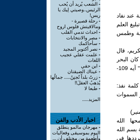
-
الشعب يُريد أن يُحب
الرئيس..وصيتي لِيك يا
 عند نفاد
ريس!
-
رحلة قصيرة -
ليغ العلم
ومالاقيتش فلوس اروح
-
احداث تدمي القلب
وطة وطمس
-
مصر والانتخابات
-
سأحاكمك
-
نصر أكتوبر المجيد
ريم، قال
-
علمت عقلي عجيب
لنحل"، "قل لو كان البحر
اللغات
-
اين حقي
مدادًا لكلماتِ ربي لنفد البحر قبل أن تنفد كلمات ربي ولوجئنا بمثله مددًا" آيه 109-
-
عيناك الضيقتان
-
زرتُ بلداً تُجنِنُ..... جمالُها
يُذهبُ العقلَ!!
كلمة نفذ:
-
طبعا لا
 السموات
المزيد.....
نير)
اخبار الأدب والفن
ها الله
-
مهرجان مالمو ينطلق
 بسم الله
اليوم بموسيقى وفعاليات
رددها في
وأطعمة من مختلف أن ...