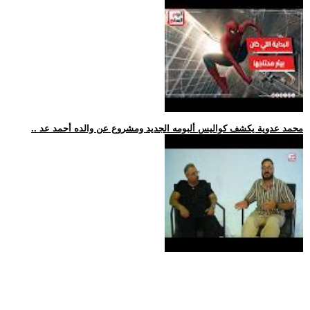
.. محمد عدوية يكشف كواليس ألبومه الجديد ومشروع عن والده أحمد عد