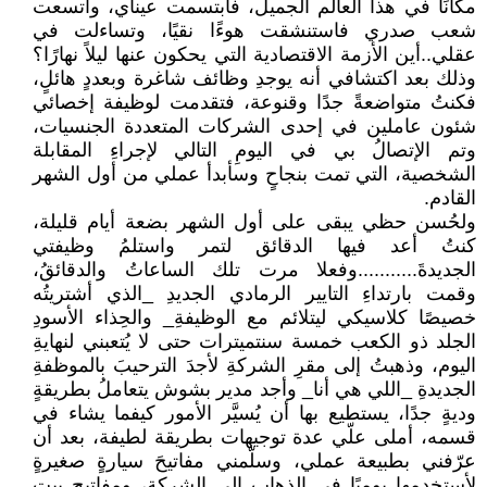
مكانًا في هذا العالم الجميل، فابتسمت عيناي، واتسعت
شعب صدري فاستنشقت هوءًا نقيًا، وتساءلت في
عقلي..أين الأزمة الاقتصادية التي يحكون عنها ليلاً نهارًا؟
وذلك بعد اكتشافي أنه يوجدِ وظائف شاغرة وبعددٍ هائلٍ،
فكنتُ متواضعةً جدًا وقنوعة، فتقدمت لوظيفة إخصائي
شئون عاملين في إحدى الشركات المتعددة الجنسيات،
وتم الإتصالُ بي في اليومِ التالي لإجراءِ المقابلة
الشخصية، التي تمت بنجاحٍ وسأبدأ عملي من أول الشهر
القادم.
ولحُسن حظي يبقى على أول الشهر بضعة أيام قليلة،
كنتُ أعد فيها الدقائق لتمر واستلمُ وظيفتي
الجديدةَ...........وفعلا مرت تلك الساعاتُ والدقائقُ،
وقمت بارتداءِ التايير الرمادي الجديدِ _الذي أشتريتُه
خصيصًا كلاسيكي ليتلائم مع الوظيفةِ_ والحِذاء الأسودِ
الجلد ذو الكعب خمسة سنتميترات حتى لا يُتعبني لنهايةِ
اليوم، وذهبتُ إلى مقرِ الشركةِ لأجدَ الترحيبَ بالموظفةِ
الجديدةِ _اللي هي أنا_ وأجد مدير بشوش يتعاملُ بطريقةٍ
وديةٍ جدًا، يستطيع بها أن يُسيَّر الأمور كيفما يشاء في
قسمه، أملى علّي عدة توجيهات بطريقة لطيفة، بعد أن
عرّفني بطبيعة عملي، وسلّمني مفاتيحَ سيارةٍ صغيرةٍ
لأستخدمها يوميًا في الذهاب إلى الشركة، ومفاتيح بيت