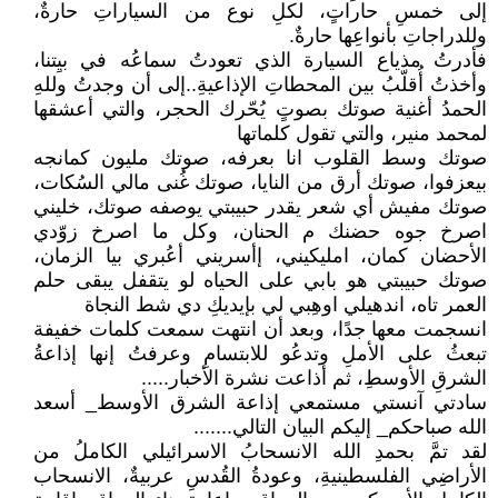
إلى خمسِ حاراتٍ، لكلِ نوع من السياراتِ حارةٌ،
وللدراجاتِ بأنواعِها حارةٌ.
فأدرتُ مذياع السيارة الذي تعودتُ سماعُه في بيِتنا،
وأخذتُ أُقلّبُ بين المحطاتِ الإذاعيةِ..إلى أن وجدتُ وللهِ
الحمدُ أغنية صوتك بصوتٍ يُحّرك الحجر، والتي أعشقها
لمحمد منير، والتي تقول كلماتها
صوتك وسط القلوب انا بعرفه، صوتك مليون كمانجه
بيعزفوا، صوتك أرق من النايا، صوتك غُنى مالي السُكات،
صوتك مفيش أي شعر يقدر حبيبتي يوصفه صوتك، خليني
اصرخ جوه حضنك م الحنان، وكل ما اصرخ زوّدي
الأحضان كمان، امليكيني، إأسريني أعُبري بيا الزمان،
صوتك حبيبتي هو بابي على الحياه لو يتقفل يبقى حلم
العمر تاه، اندهيلي اوهِبي لي بإيديكِ دي شط النجاة
انسجمت معها جدًا، وبعد أن انتهت سمعت كلمات خفيفة
تبعثُ على الأملِ وتدعُو للابتسامِ وعرفتُ إنها إذاعةُ
الشرقِ الأوسطِ، ثم أذاعت نشرة الأخبار.....
سادتي آنستي مستمعي إذاعة الشرق الأوسط_ أسعد
الله صباحكم_ إليكم البيان التالي.......
لقد تمَّ بحمدِ الله الانسحابُ الاسرائيلي الكاملُ من
الأراضِي الفلسطينيةِ، وعودةُ القُدسِ عربيةٌ، الانسحاب