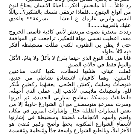
رد قائلاً ... أنا مابحبش أفكر....أحيانًا الانسان يحتاجُ لنوعٍ
من أنواعِ الجنونِ....فلماذا ترهقي نفسك بالتفكير؟....ياللا
البسي وانزلي عازمك ع العشا........بسرعة!!!! هاعدي
عليك بالعربية........!!
رددت معتذرة بصوت مرتعش لأنني كاذبة فأتمنى الخروج
معه، اعطيت نفسي مهلة للتفكير، تراجعت عن الموافقة
حتى لا يظن بي الظنون، لكنني ظللت مستيقظة أفكر
فيه ليًلاً بطوله.
فأنا من ذلك النوعِ الذي حينما يفرحُ لا يأكلُ ولا ينامُ، الأكلُ
والنومُ فقط في حالاتِ الضيقِ.
غفلت عيناي، ظننُتها لحظات، لكنها كانت ساعتين
كاملتين، وهما كافيتان لاستعادةِ نشاطي من جديدٍ،
فتوضأتُ وصليتُ ركعتَيَن الضُحى، يعقبهُما ركعتَين شُكر
للهِ، واستبدلتُ ملابسي لأذهب إلى عملي الذي أحببتُه،
فانطلقتُ ممسكةً بمفاتيحِ سيارتي الجديدةِ، ثم أدرتها
وسرت بسرعةٍ متوسطة_ مع أن الشوارعَ خاويةٌ إلا من
بعض السياراتِ القليلة جدًا_ وإشارات المرور في مكان
واضح وأسهم الاتجاهات مُضيئة ومنضبطة في إشارتها
لأسماءِ الشوارع المكتوبة بخطٍ واضحِ وكبير مُضئ هو
الآخرُ ليلاً، وبالطبعِ الشوارع واسعة جدًا ومُنظمة ومُقسمة