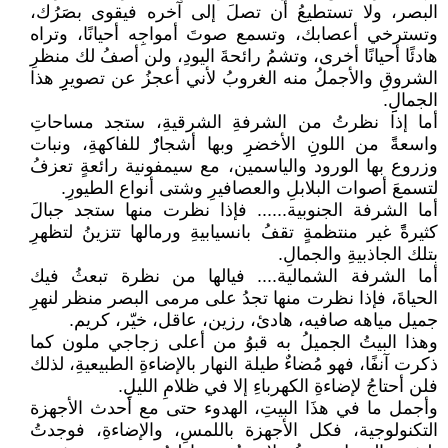
البصر، ولا تستطيعُ أن تصلَ إلى آخره فيقوى بصَرُك،
وتسترخي أعصابك، وتسمع صوتَ أمواجِه أحيانًا، وتراه
هادئًا أحيانًا أخرى، وتشمُ رائحةَ اليودِ، ولن أصفُ لك منظرِ
الشروقِ والأجملُ منه الغروبُ لأني أعجزُ عن تصويرِِِ هذا
الجمالِِ.
أما إذا نظرتُ من الشرفةِ الشرقيةِ، ستجد مساحاتِ
واسعةًَ من اللونِِ الأخضرِِ وبها أشجارٌٌ للفاكهةِ، ونبات
وزروع بها الورود والياسمين، مع سيمفونية رائعةٍ تعزفُ
لتسمعَ أصوات البلابلِ والعصافيرِ وشتى أنواع الطيورِ.
أما الشرفة الجنوبية...... فإذا نظرت منها ستجد جبالَ
كثيرةًً غير منتظمةٍ تقفُ بانسيابيةِ ورمالها تتزينُ لتظهرِ
بتلك الجاذبيةِ والجمالِ.
أما الشرفة الشمالية.... فيالها من نظرة تبعثُ فيك
الحياةَ، فإذا نظرت منها تجدُ على مرمى البصر منظر لنهرِ
جميل مياهه صافيه، هادئ، رزين، عاقل، خيّر، كريم.
وهذا البيتُ الجميلُ به قبوُ من أعلى زجاجي ملون كما
ذكرت آنفًا، فهو مُضاءٌ طيلة النهار بالإضاءةِ الطبيعيةِ، لذلك
فلن أحتاجُ لإضاءةِ الكهرباءِ إلا في ظلامِ الليلِ.
وأجمل ما في هذَا البيتِ، الهدوء حتى مع أحدث الأجهزة
التكنولوجية، فكل الأجهزة باللمسِ، والإضاءةِ، فوجدتُ