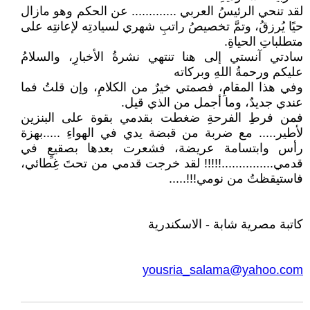
لقد تنحي الرئيسُ العربي ............. عن الحكم وهو مازال
حيًا يُرزقُ، وتمَّ تخصيصُ راتبِ شهري لسيادتِه لإعانتِه على
متطلباتِ الحياةِ.
سادتي آنستي إلى هنا تنتهي نشرةُ الأخبارِ، والسلامُ
عليكم ورحمةُ اللهِ وبركاته
وفي هذا المقامِ، فصمتي خيرٌ من الكلامِِ، وإن قلتُ فما
عندي جديدٌ، وما أجمل من الذي قيل.
فمن فرطِ الفرحةِ ضغطت بقدمي بقوة على البنزين
لأطير..... مع ضربة من قبضة يدي في الهواءِ .....بهزة
رأس وابتسامة عريضة، فشعرت بعدها بصقيعٍ في
قدمي...............!!!!! لقد خرجت قدمي من تحتَ غِطائي،
فاستيقظتُ من نومي!!!.....
كاتبة مصرية شابة - الاسكندرية
yousria_salama@yahoo.com