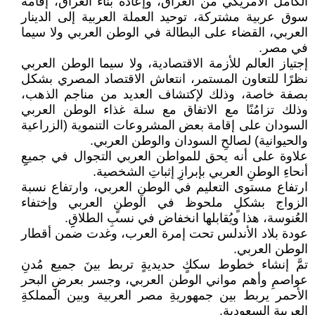
الكامل الأمريكي من العراق، وإعادة بناء العراق، إقامة
سوق عربية مشتركة، توحيد العملة العربية إلى الدينار
العربي، القضاء على البطالة في الوطن العربي ولا سيما
في مصر.
إجتياز العالم للأزمة الاقتصادية، ولا سيما الوطن العربي
نظرًا للتعاون المستمر، انتعاش الاقتصاد المصري بشكل
بصفة خاصة، وذلك لإكتشاف العديد من مناجم الذهب،
وذلك تزامُنًا مع الاتفاق مع سلة غذاء الوطن العربي
السودان على إقامة بعض المشروعات التنموية (الزراعية
والحيوانية) لصالحِ السودان والوطن العربي.
علاوة على أنه يحق للمواطن العربي التجوال في جميعِِ
أنحاءِ الوطنِ العربي بإبرازِِ إثباتِ الشخصية.
ارتفاع مستوى التعليم في الوطنِ العربي، وارتفاع نسبة
الزواج بشكلٍ ملحوظ في الوطنٍ العربي وإختفاء
العُنوسة، هذا ويُقابلها انخفاض في نسبِ الطلاقِِ.
عودة بلاد الأندلس تحت إمرة العرب، وغدت ضمن أقطار
الوطن العربي.
تمَّ إنشاء خطوط سككٍ حديديةٍ تربط بينَ جميع مُدنِ
عواصمِ وأهم مواني الوطن العربي، وجسر بعرضِِ البحر
الأحمر يربط بين جمهوريةِ مصر العربية وبين المملكةِ
العربية السعوديةِ.