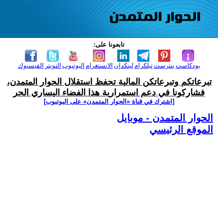
تابعونا على:
بودكاست
بنترست
تيلكرام
لينكدإن
الانستغرام
اليوتيوب
التويتر
الفيسبوك
تبرعاتكم وتبرعاتكن المالية تحفظ استقلال الحوار المتمدن،
فشاركونا في دعم استمرارية هذا الفضاء اليساري الحر
[اشترك في قناة ‫«الحوار المتمدن» على اليوتيوب]
الحوار المتمدن - موبايل
الموقع الرئيسي