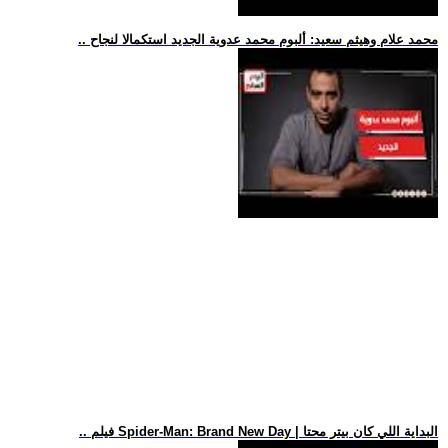
.. محمد علام وهيثم سعيد: ألبوم محمد عدوية الجديد استكمالا لنجاح
.. فيلم Spider-Man: Brand New Day | البداية اللي كان بيتر محتا