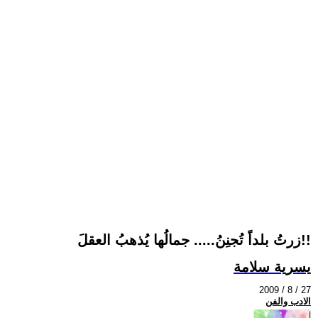
زرتُ بلداً تُجنِنُ..... جمالُها يُذهبُ العقلَ!!
يسرية سلامة
2009 / 8 / 27
الادب والفن