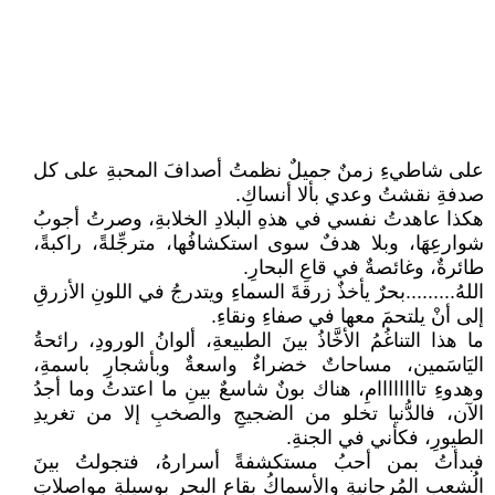
على شاطيءِ زمنٌ جميلٌ نظمتُ أصدافَ المحبةِ على كل
صدفةِ نقشتُ وعدي بألا أنساكِ.
هكذا عاهدتُ نفسي في هذهِ البلادِ الخلابةِ، وصرتُ أجوبُ
شوارعِهَا، وبلا هدفٌ سوى استكشافُها، مترجِّلةً، راكبةً،
طائرةٌ، وغائصةٌ في قاعِ البحارِ.
اللهُ.........بحرٌ يأخذٌ زرقةَ السماءِ ويتدرجُ في اللونِ الأزرقِ
إلى أنْ يلتحمَ معها في صفاءِ ونقاءِ.
ما هذا التناغُمُ الأخَّاذُ بينَ الطبيعةِ، ألوانُ الورودِ، رائحةُ
اليَاسَمين، مساحاتٌ خضراءٌ واسعةٌ وبأشجارِ باسمةِ،
وهدوءِ تاااااااامِ، هناك بونٌ شاسعٌ بينِ ما اعتدتُ وما أجدُ
الآن، فالدُّنيا تخلو من الضجيجِ والصخبِ إلا من تغريدِ
الطيورِ، فكأني في الجنةِ.
فبدأتُ بمن أحبُ مستكشفةً أسرارهُ، فتجولتُ بينَ
الُشعبِ المُرجانيةِ والأسماكُ بقاعِ البحرِ بوسيلةِ مواصلاتِ