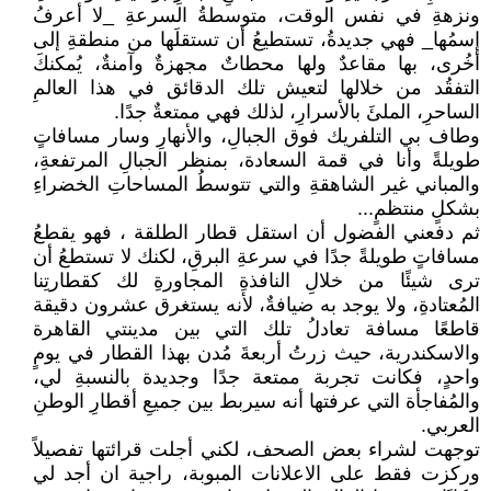
ونزهةِ في نفس الوقت، متوسطةُ السرعةِ _لا أعرفُ
إسمُها_ فهي جديدةُ، تستطيعُ أن تستقلَها من منطقةِ إلى
أخُرى، بها مقاعدٌ ولها محطاتٌ مجهزةٌ وآمنةٌ، يُمكنكَ
التفقُد من خلالها لتعيش تلك الدقائق في هذا العالمِ
الساحرِ، الملئَ بالأسرارِ، لذلك فهي ممتعةٌ جدًا.
وطاف بي التلفريك فوق الجبالِ، والأنهارِ وسار مسافاتٍ
طويلةً وأنا في قمة السعادة، بمنظر الجبالِ المرتفعةِ،
والمباني غير الشاهقةِ والتي تتوسطُ المساحاتِ الخضراءِ
بشكلٍ منتظمٍ...
ثم دفعني الفضول أن استقل قطار الطلقة ، فهو يقطعُ
مسافاتٍ طويلةً جدًا في سرعةِ البرقِ، لكنك لا تستطعُ أن
ترى شيئًا من خلالِ النافذةِ المجاورةِ لك كقطارتِنا
المُعتادةِ، ولا يوجد به ضيافةٌ، لأنه يستغرق عشرون دقيقة
قاطعًا مسافة تعادلُ تلك التي بين مدينتي القاهرة
والاسكندرية، حيث زرتُ أربعةَ مُدن بهذا القطار في يومٍ
واحدٍ، فكانت تجربة ممتعة جدًا وجديدة بالنسبةِ لي،
والمُفاجأة التي عرفتها أنه سيربط بين جميعِ أقطارِ الوطنِ
العربي.
توجهت لشراء بعض الصحف، لكني أجلت قرائتها تفصيلاً
وركزت فقط على الاعلانات المبوبة، راجية ان أجد لي