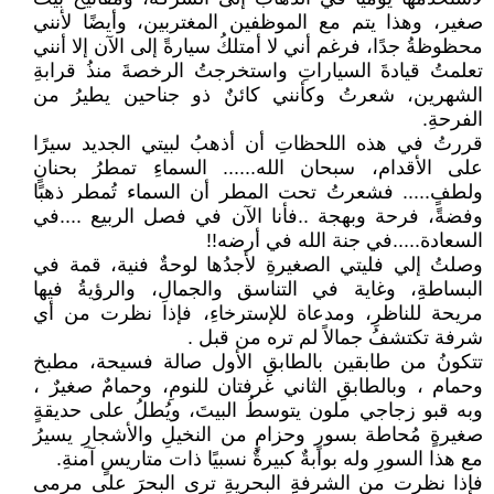
صغير، وهذا يتم مع الموظفين المغتربين، وأيضًا لأنني
محظوظةُ جدًا، فرغم أني لا أمتلكُ سيارةً إلى الآن إلا أنني
تعلمتُ قيادةَ السياراتِ واستخرجتُ الرخصةَ منذُ قرابةِ
الشهرين، شعرتُ وكأنني كائنٌ ذو جناحين يطيرُ من
الفرحةِ.
قررتُ في هذه اللحظاتِ أن أذهبُ لبيتي الجديد سيرًا
على الأقدام، سبحان الله...... السماءِ تمطرُ بحنانٍ
ولطفٍ..... فشعرتُ تحت المطر أن السماء تُمطر ذهبًا
وفضةً، فرحة وبهجة ..فأنا الآن في فصل الربيع ....في
السعادة.....في جنة الله في أرضه!!
وصلتُ إلي فليتي الصغيرةِ لأجدُها لوحةٌ فنية، قمة في
البساطةِِ، وغاية في التناسق والجمالِ، والرؤيةُ فيها
مريحة للناظرِ، ومدعاة للإسترخاءِ، فإذا نظرت من أي
شرفة تكتشفُ جمالاً لم تره من قبل .
تتكونُ من طابقين بالطابقِِ الأول صالة فسيحة، مطبخ
وحمام ، وبالطابقِِ الثاني غرفتان للنومِ، وحمامٌ صغيرٌ ،
وبه قبو زجاجي ملون يتوسطُ البيتَ، ويُطلُ على حديقةٍ
صغيرةٍ مُحاطة بسورٍ وحزامٍ من النخيلِ والأشجارِ يسيرُ
مع هذا السورِ وله بوابةٌ كبيرةٌ نسبيًا ذات متاريسٍ آمنةِ.
فإذا نظرت من الشرفةِِ البحريةِ ترى البحرَ على مرمى