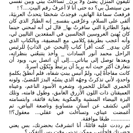
تليفونِ المنزلِ يضئُ ولا يرنُ_ تساءلتُ بيني وبين نفسي
من سيتصلُ بي؟ ده حتى أنا لا أعرفُ رقم البيتِ....؟ !
فرفعتُ سماعةَ الهاتفِ، فوجدتُ شخصًا يتحدثُ العربيَةَ،
ألقى على السلامِ، وعرَّفني بنفسهِ_ إنه الطيارُ الذي كان
يقودُ الطائرةَ التي سافرتُ بها_ قال لي أنه لمحني حينما
كان يُهنئ العروسين الجالسين في المقعدين التاليين لي،
وأنه أعجب بطريقةِ كلامي مع المضيفِة، وبالكتابِ الذي
كان بيدي_ كنت أقرأُ كتاب {البحثِ عن الذاتِ} للرئيس
الراحل محمد أنور السادات _ وأخذ يتتبعُني بنظراتِه،
وبعدها توصل إلى بياناتي....إلى أن اتصل بي، ويود أن
نتعارفَ أكثر حيث أنه يريدُ أن يرتبطُ ويُكوِّن أسرةً.
كانت مفاجأةً لِي، ولمْ أنبس ببنتِ شفاه، فلم أنطقُ بكلمةٍ
واحدةٍ، لأني تذكرتُ وجهُه الذي يشبُه البدرَ المُضئَ، ولونه
الخمري المائل للحمرةِ، وشعره الأسود الناعم، وعيناه
العميقتان ذات اللون الأزرق الغامق، وطول قامته، وتلك
البزة البيضاء المنشية والمكوية بعناية فائقة، وابتسامته
التي تكشف عن أسنانٍ متساويةٍ وناصعة البياض، ثم
أغمضت عيناي، وتساءلت في عقلي... معقول؟!!
............. طبعًا موافقة.
ثم رددت عليه قائلةً، أنا اتشرفتُ بحضرتك، بس يعني
حضرتك فاجأتني، ممكن تديني وقت بس للتفكير؟