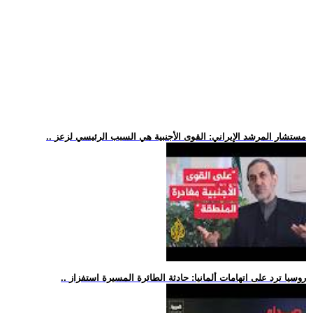
.. مستشار المرشد الإيراني: القوى الأجنبية هي السبب الرئيسي لزعز
.. روسيا ترد على اتهامات ألمانيا: حادثة الطائرة المسيرة استفزاز