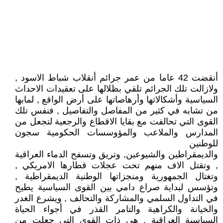
أنقضت 42 عاما من عمر جرائم أنقلاب شباط الاسود ,
ولازالت تلك الجرائم تلقي بظلالها على تعقيدات الاحداث
السياسية وأشكالاتها وأرهاصاتها على أرض الواقع , لمابها
من تشابه في كثير من المفاصل والتفاصيل , فنفس تلك
القوى التي تحالفت مع بقايا الاقطاع والرجعية لتجعل من
المدارس والملاعب والمؤوسسات الحكومية سجون
للوطنين
والديمقراطين والشيوعين, وتريق وتسفح الدماء العراقية
, وتقتل الاف منهم تحت عجلات قطارها الامريكي ,
وتغتال الجمهورية ومنجزاتها الوطنية الديمقراطية ,
وتؤسس لبداية صراع دامي بين القوى السياسية يطيح
في التداول السلمي والمشاركة والتحالف , ويشرع الغدر
والخيانة والكراهية والتامر القذر في أجواء الحياة
السياسية العراقية , هي ذات القوى التي جعلت من