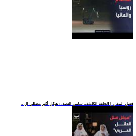
.. فصل المقال | الحلقة الكاملة.. سامي النصف: هيكل أكبر مضللي ال