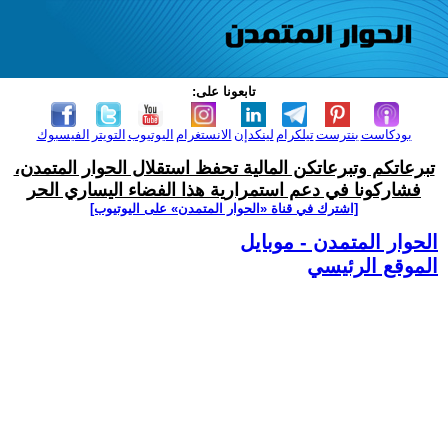
تابعونا على:
بودكاست
بنترست
تيلكرام
لينكدإن
الانستغرام
اليوتيوب
التويتر
الفيسبوك
تبرعاتكم وتبرعاتكن المالية تحفظ استقلال الحوار المتمدن،
فشاركونا في دعم استمرارية هذا الفضاء اليساري الحر
[اشترك في قناة ‫«الحوار المتمدن» على اليوتيوب]
الحوار المتمدن - موبايل
الموقع الرئيسي