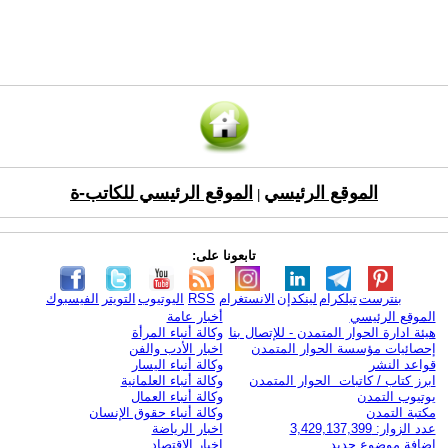
الموقع الرئيسي
الموقع الرئيسي للكاتب-ة
|
تابعونا على:
بنترست
تيلكرام
لينكدإن
الانستغرام
RSS
اليوتيوب
التويتر
الفيسبوك
الموقع الرئيسي
أخبار عامة
هيئة ادارة الحوار المتمدن - للإتصال بنا
وكالة أنباء المرأة
إحصائيات مؤسسة الحوار المتمدن
اخبار الأدب والفن
قواعد النشر
وكالة أنباء اليسار
ابرز كتاب / كاتبات الحوار المتمدن
وكالة أنباء العلمانية
يوتيوب التمدن
وكالة أنباء العمال
مكتبة التمدن
وكالة أنباء حقوق الإنسان
عدد الزوار: 3,429,137,399
اخبار الرياضة
اضافة موضوع جديد
اخبار الاقتصاد