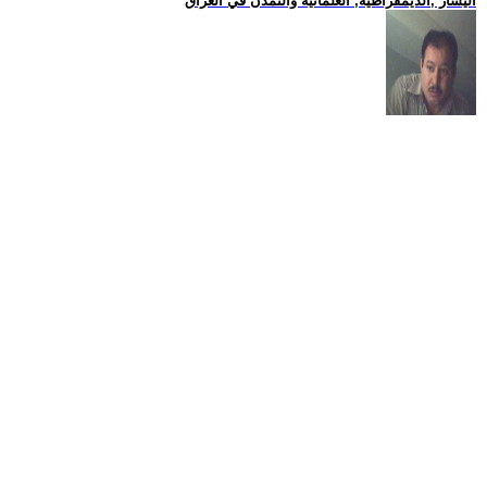
اليسار ,الديمقراطية, العلمانية والتمدن في العراق