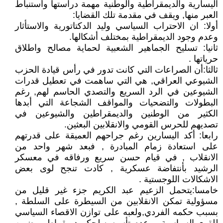
اليسارية والديمقراطية والوطنية مهمة دراستها وأستنباط
العبر منها, ويقف في مقدمة تلك القضايا:
أولا: ان الاحتراب السياسي وليد الدكتاتورية والاستأثار
وعدم وجود الديمقراطية بمختلف أشكالها.
ثانيا: تسليح الجماهير الشعبية لحماية مصالح واطلاق
حرياتها .
ثالثا:أن الصراعات التي كانت تدور في رأس قيادة الحزب
الشيوعي العراقي, هي التي ساهمت في تعطيل قدرات
الشيوعين في الرد السريع والتصدي الحاسم لهم, رغم
البطولات والتضحيات والمواقف الشجاعة التي أبدها
الكثير من الوطنين والديمقراطين والشيوعين في
تصديهم للحرس القومي والانقلابين البعثين.
رابعا: أكد اليسارين رغم جراحهم العميقة على قدرتهم
على استعادة زمام المبادرة , فبعد شهر واحد من
الانقلاب , في قيام حسن سريع ورفاقه في معسكر
الرشيد بأنتفاضة عسكرية , كادت تنجح لوى بعض
الاشكالات اللوجستية .
خامسا:يتحمل الزعيم عبد الكريم جزء غير قليل من
مسؤولية تمكن الانقلابين من السيطرة على السلطة ,
بسبب حكمه الفردي,ولعبه على توازن الاقصاء السياسي