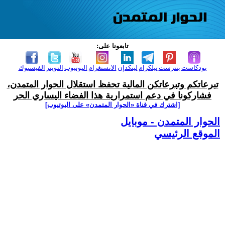
تابعونا على:
بودكاست
بنترست
تيلكرام
لينكدإن
الانستغرام
اليوتيوب
التويتر
الفيسبوك
تبرعاتكم وتبرعاتكن المالية تحفظ استقلال الحوار المتمدن،
فشاركونا في دعم استمرارية هذا الفضاء اليساري الحر
[اشترك في قناة ‫«الحوار المتمدن» على اليوتيوب]
الحوار المتمدن - موبايل
الموقع الرئيسي