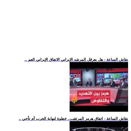
.. نقاش الساعة - هل يعرقل المرشد الإيراني الاتفاق الإيراني العم
.. نقاش الساعة - اتفاق هرمز المرتقب.. خطوة لنهاية الحرب أم تأجي