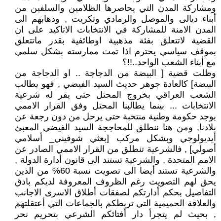
ومشاركة المدن التي يحاصرها الظلامين والسلفين من
أبناء ديالى والموصل والرمادي وتكريت , وذهابهم الى
المدن الامنة للمشاركة في الانتخابات الاتاكيد على ان
القضية لاتتعلق بفئة مذهبية اوطائفية بقدر ماتتعلق
بموقف سياسي يحترم اذا تمت ممارسته بشكل سلمي
مع أبناء الشعب الواحد..!!؟
وظلت قضية [ البيضة من الدجاجة .. او الدجاجة من
البيضة] كالعادة جوهر حديث السيد الفيضي , فهو يطالب
الشعب العراقي بخروج المحتل حتى يقر له شرعية
الانتخابات ... بينما يطالبنا المحتل وفق القرار الاممي
بوجد حكومة وطنية منتخبة حتى يرحل من دون رجعة عن
بلادنا, ومن هنا ننطلق للمحاججة السيد الفيضي المعبئ
أيديولوجي وبشكل مركب [بعثي شوفيني_ أسلامي
أصولي] , فالشرعية تنطلق من القرار الاممي الصادر عن
الامم المتحدة , والشرعية تستند الى قانون أدارة الدولة ,
والشرعية تستند أيضا الى تصويت نسبة 60% من الذين
يحق لهم التصويت رغم الظروف المعروفة لديكم بادق
التفاصيل بحكم أدارتكم لصفقات أطلاق الاسرى الاجانب
والعلاقة الحميمية التي تربطكم بالجماعات التي أعتقلتهم
, بحيث لم يتجرأ دار أفتائكم الشرعي بتحريم نحر