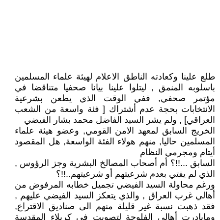
طلع علينا وكعادته الناطق الاعلام لهيئة علماء المسلمين
باسلوبه المنمق , ليتلوا علينا بيانا صحفيا متناقضا في
مؤتمر صحفي, ففي الوقت الذي يطعن بشرعية
الانتخابات بحجة عدم أشتراك [ فئة واسعة من الشعب
العراقي] , ولم يشر السيد الفاضل محمد بشار الفيضي
الخريج السابق لمعهد الامن القومي, وعضو هيئة علماء
المسلمين حاليا, منهم هولاء الفئة الواسعة, هل المقصود
أيتام ومجرمي النظام
السابق ...!!؟ أم أصحاب المصالخ البشرية وجز الرؤوس ,
الذي لم يفتي بعدم شرعيتهم أو شرعيتهم..!!؟
ورغم محاولة السيد الفيضي تجميل خطابه المرفوض من
أهالي غرب العراق , والذي يتعكز السيد الفيضي عليهم ,
فقد ذهبت نسبة غير قليلة منهم الى صناديق الاقتراع,
ومابادرت أهالي الفلوجة لتصويت في كربلاء المقدسة