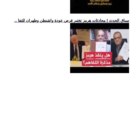
.. سياق الحدث | محادثات هرمز تختبر فرص عودة واشنطن وطهران للتفا