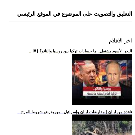
التعليق والتصويت على الموضوع في الموقع الرئيسي
اخر الافلام
.. البحر الأسود يشتعل.. ما حسابات تركيا بين روسيا والناتو؟ | #ا
.. نافذة من لبنان | مفاوضات لبنان وإسرائيل.. من يفرض شروط المرح