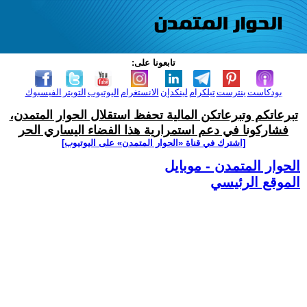
تابعونا على:
بودكاست
بنترست
تيلكرام
لينكدإن
الانستغرام
اليوتيوب
التويتر
الفيسبوك
تبرعاتكم وتبرعاتكن المالية تحفظ استقلال الحوار المتمدن،
فشاركونا في دعم استمرارية هذا الفضاء اليساري الحر
[اشترك في قناة ‫«الحوار المتمدن» على اليوتيوب]
الحوار المتمدن - موبايل
الموقع الرئيسي