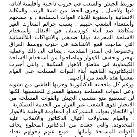
توريط الجيش والشعب في حروب داخلية وأقليمية لاناقة
فيها ولاجمل , وجرى الحط من قيمة الرتب والمكانة
الانسانية والمعنوية للابناء القوات المسلحة , و مسخهم
وأستعداء الشعب عليهم , بسبب جرائم المعارك الغير
متكافئة ضد أبناء كوردستان في الانفال وأستخدام
الاسلحة المحرمة دوليا ضدهم, والانتهاكات اللاأنسانية
التي صاحبت قمع الانتفاضة في جنوب ووسط العراق
وخصوصا في المدن المقدسة , يضاف الى ذلك وعملية
تهجير وتجفيف الاهوار وماصاحبها من أستخدام الاسلحة
الكيمياوية في مناطق الاهوار السكنية , والتي أجبرت
الديكتاتورية الفاشية أبناء القوات المسلحة على القيام
بفعلتها هذه بالضد من أرادتهم.
ورغم كل مافعلته الدكتاتورية وحزبها الفاشي من تشويه
وعي القوات المسلحة وتبعيثها القسري للمنتسبيها ,لكنها
لن تستطيع منع منتسبي الجيش والقوات المسلحة من
الانحياز لقوى الشعب عبر الفرار من الخدمة العسكرية ,
أو الالتحاق بقوات البشمركة أو المقاومة الوطنية بالاهوار
, والقيام بمحاولات أغتيال الدكتاتور والانقلاب علية
المحدودة, والتي جعلت من الدكتاتور المخلوع يخاف
القوات المسلحة وأبنائها , فمنع عنهم دخولهم بغداد