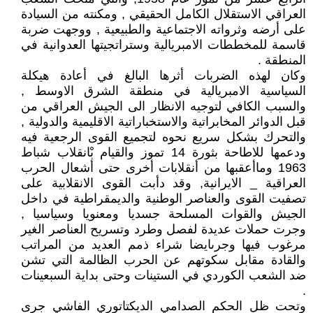
العراقي الاستقلال الكامل الحقيقي , ومكنته من السيادة
على أرضه وثرواته الاجتماعية والطبيعية , ووجهت ضربة
قاسمة للمخططات الامبريالية وستراتجيتها العدوانية في
المنطقة .
وكان لهذه الضربات أثرها البالغ في أعادة هيكلة
السياسية الامبريالية في منطقة الشرق الاوسط ,
والسبب الكافي لتوجيه الانظار الى الجيش العراقي من
قبل الدوائر المخابراتية والاستخباراتية الاقليمية والدولية ,
والتحرك بشكل سريع نحوه لتجميع القوى الرجعية فيه
ودعمها للاطاحة بثورة 14 تموز والقيام بْانقلاب شباط
1963 وماأعقبها من أنقلابات أخرى حتى أشعال الحرب
العراقية _ الايرانية, وقد دأبت القوى الانقلابية على
تصفيت القوى والعناصر الوطنية والديمقراطية في داخل
الجيش والقوات المسلحة جسديا ومعنويا وسياسيا ,
وجرت حملات عديدة لفصل وطرد وتسريح العناصر الغير
مرغوب فيها وجرىايضا شراء ذمم العديد من المراتب
والقادة مقابل سكوتهم عن الحرب الظالمة التي تشن
ضد الشعب الكوردي في الستينات وحتى بداية السبعينات
.
وتحت ظل الحكم الصدامي الديكتاتوري الفاشي جرى