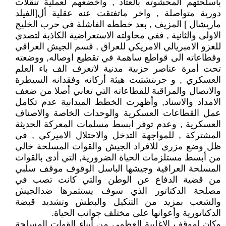
بأسلحتهم المحشوته بالعتاد , واخضعهم لعملية تنقلات
دورية متواصلة , واخر ماتفتقت عنه عقلية أل[الفيلد
ماريشال ] المزيف , بعد خططه الفاشلة في حرب الخليج
الاولى والثانية , ففي محاولته الاستعراضية الكاذبة لتصدي
للغزو الامبريالي الامريكي للعراق , قسم الجيش العراقي
وقطاعاته الى قواطع ساهمة في تقطيع اوصاله, ووضعته
تحت أمرة عناصر حزبية مدنية لاتعرف الف باء العلم
العسكري , و جرىتشتيت هيئة أركانه وفقدانه السيطرة
والاتصال والمراقبة للقطاعاته التي تعاني أصلا من ضعف
الامداد والاسناد, وأظهرت الخطط الميدانية عدم تكامل
عمل القطاعات العسكرية والوحدات الخاصة والاصناف
العسكرية , وعدم توفر ابسط مسلمات المعركة الحديثة
المشتركة , للمواجهة التدخل والاحتلال الاميركي , في
ظل وضع مزري للافراد الجيش والقوات المسلحة خالي
من أبسط مستلزمات الحياة الضرورية, التي أدى بالقوات
المسلحة العراقية وجيشها الباسل الوقوف موقف سلبي
من قضية الدفاع عن الوطن والتي كانت تصب في
مصلحة الدكتاتور الذي سوف يستثمرها ضدالجيش
والشعب بمزيد من التنكيل والبطش وتشديد قبضة
الدكتاتورية وأعوانها على مختلف جوانب الحياة.
وكان لموقف الاغلبية العظمى من أبناء القوات المسلحة