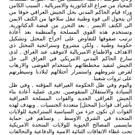
المحياد من صراع الدكتاتورية والامبريالية , السبب الكامن
وراء قيام الحاكم المدني بحل الجيش العراقي خوفا من
أن يتحول الى قوة وطنية تنقل سلاحها من الكتف الايمن
الى الكتف الايسر , بعد التحرر من قبضة الدكتاتورية,
وتستخدم هذه القوى المسلحة والمنظمة بعد أعادة
ترتيب صفوفها للتفاوض على أخراج المحتل وتشكيل
حكومة وطنية , ولكن مشروع وستراتجية المحتل ذي
الاهداف والاطماع الامبريالية لاتتوقف عند العراق , لذى
سارع الحاكم المدني الامريكي في العراق الى حل
الجيش لتنفيذ مخططاتهم باستخدام الفوضى والارهاب
لفرض شروطهم واستمرار أحتلالهم لبلادنا وسيطرتهم
على ثروات شعبنا.
واليوم وفي ظل الحكومة العيراقية المؤقته , وفي ظل
السيادة والاستقلال المنقوصين, تجرى عملية أعادة بناء
الجيش العراقي الجديد والقوات المسلحة العيراقية
بأشراف قوات[ المحتل] متعددة الجنسيات , ويهدف لهذه
القوات ان تكون جزء من السياسية الستراتجية للولايات
المتحدة في الشرق الاوسط , وتساهم في حماية
مايسمى المصالح الحيوية للولايات المتحدة الامريكية
تحت غطاء الاتفاقات الثنائية الامنية والدفاعية والتحالفات