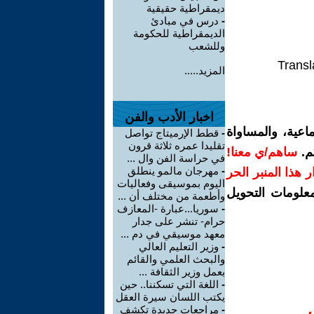
ديمقراطية حقيقية
-
درس في مبادئ
الديمقراطية للحكومة
وللشعب
Transl
المزيد.....
اخبار الأدب والفن
اعية، والمساواة
-
قطط الإرميتاج تواصل
تقليدا عمره ثلاثة قرون
م.
ساهم/ي معنا!
في حراسة الفن وال ...
-
مهرجان مالمو ينطلق
رار هذا المنبر الحر
اليوم بموسيقى وفعاليات
معلومات التحويل
وأطعمة من مختلف أن ...
-
سوريا...عبارة -المعازف
حرام- تنشر على جدار
معهد موسيقي في دم ...
-
وزير التعليم العالي
والبحث العلمي والقائم
بعمل وزير الثقافة ...
-
اللغة التي تسكننا.. حين
يكتب اللسان سيرة العقل
-
مراجعات جديدة تكشف