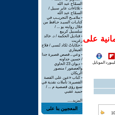
السمّاح عبد الله
-
ثلاثاءات عابر سبيل /
السمّاح عبد الله
-
ملامــح التجريــب في
كتابـات السيـد حـافظ من
خلال روايته يو ... /
سلسبيل كريبع
-
قناديل الحكمة / د. خالد
انية على
زغريت
-
حكاياتْ تَكاد تُنسى / فلاح
العيفاري
-
وعي ـ قصص قصيرة جدا
/ حسين جداونه
يبورد
الموبايل
-
ديوان 23 الحاوي
والعصفور / منصور
الريكان
-
كتاب «عين على القصة
القصيرة: تأملات نقدية في
تسع رؤى قصصية م ... /
حميد عقبي
المزيد.....
المعجبين بنا على