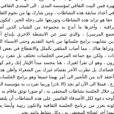
رة فمن البيت الثقافي لمؤسسة المدى ، الى المنتدى الثقافي ا
في أعداد سابقة هذه النشاطات ، ومن شارك بها من نجوم الثقا
حقا هو تزايد هذه النشاطات وتوزيعها على دجلة الخير ، لتكون 
لعراقية ، وآخرها ما أبدع به مجموعة من الشباب الذين أط
جمع المرسى) ، والذي تميز عن الانشطة الاخرى بإبداع آخ
ذين تشابهت برامج جلساتها من ناحية التقديم وحتى الاسماء ال
، وتراها هناك ، مما أصاب المتلقي بالملل والانقطاع في بعض ا
ات ، ولكن مع جماعة المرسى الجلسات تختلف بل تتفرد ربما
رون ، وهو ان تقرأ لغيرك ، هنا يتجسد مبدأ الإيثار إنك رغم ك
 قصائدك بل تطرب الآخر بقصائد غيرك من الشعراء وأظن هذا ه
عتقد لابد من التأشير الى أمر يهمنا جميعا وهو برامج الجلسات 
ع ، فمثلا الى الآن لم نجد (الا نادرا وربما تفردت به مؤسسة ا
 خلال الجلسة نشاطات المحتفى به ، او صورا توثق ماقام به خ
أوجه دعوة لكل الأصدقاء القائمين على هذه النشاطات أن يلتفتو
نه يعزز من برنامج الجلسة الثقافية ولاتكون رتيبة وأيضا
دا آخر لصالح المحتفى به ، وكل نشاط وانتم بخير .