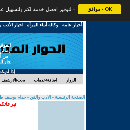
موافق - OK
لتوفير افضل خدمة لكم ولتسهيل عملي
أخبار عامة
-
وكالة أنباء المرأة
-
اخبار الأدب و
الموقع
يسارية
"من أج
حاز ال
إذا لديك
الزوار
اضافة/خدمات
بحث/الارشيف
الصفحة الرئيسية
-
الادب والفن
-
حذام يوسف ط
تبرعاتكم