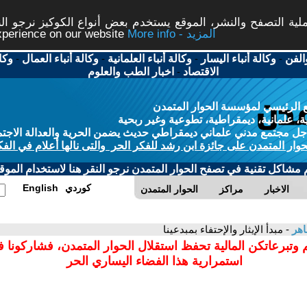
ة التصفح والنشر، الموقع يستخدم بعض أنواع الكوكيز نرجو النق
More info - المزيد
experience on our website
الفن
-
وكالة أنباء اليسار
-
وكالة أنباء العلمانية
-
وكالة أنباء العمال
-
وكا
الاقتصاد
-
اخبار الطب والعلوم
 الرئيسي لمؤسسة الحوار المتمدن
، علمانية، ديمقراطية، تطوعية وغير ربحية
ل مجتمع مدني علماني ديمقراطي حديث يضمن الحرية والعدالة الاجتم
حوار المتمدن على جائزة ابن رشد للفكر الحر والتى نالها أعلام في الفك
م مشاكل تقنية في تصفح الحوار المتمدن نرجو النقر هنا لاستخدام الموقع
كوردي
English
الاخبار
مراكز
الحوار المتمدن
اهر
- مبدأ الإيثار والإحتفاء بمبدعينا
 وتبرعاتكن المالية تحفظ استقلال الحوار المتمدن، فشاركونا 
استمرارية هذا الفضاء اليساري الحر