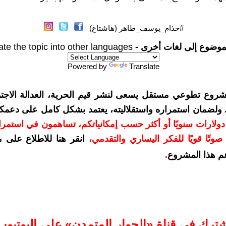
#حذام_يوسف_طاهر (هاشتاغ)
موضوع إلى لغات أخرى -
ate the topic into other languages
Powered by
Translate
شروع تطوعي مستقل يسعى لنشر قيم الحرية، العدالة الاجتم
. ولضمان استمراره واستقلاليته، يعتمد بشكل كامل على دعمك
دعمكم بمبلغ 10 دولارات سنويًا أو أكثر حسب إمكانياتكم، تساهمون في استم
وتًا قويًا للفكر اليساري والتقدمي
،
انقر هنا للاطلاع على 
م هذا المشروع
.
شترك في قناة «الحوار المتمدن» على اليوتيوب