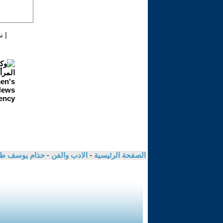
|
ن
الصفحة الرئيسية
-
الادب والفن
-
حذام يوسف ط