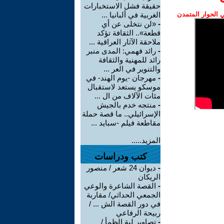
حقيقة فشل الاستخبارات
الحوار المتمدن
الغربية في ألبانيا ...
-
«لن نتخلى عن أي
قطعة».. الثقافة تؤكد
ملاحقة الآثار العراقية ...
-
رائد فهمي: المدى منبر
رائد للمهنية والثقافة
والتنوير في العر ...
-
مهرجان -يوم الهند- في
موسكو يستعد لاستقبال
مئات الآلاف من ال ...
-
منتجه خدم بالجيش
الإسرائيلي.. ما قصة حملة
مقاطعة فيلم -سبايد ...
المزيد.....
كتب ودراسات
-
ديوان 24 شعر / منصور
الريكان
-
القصة الشاعرة والوعي
الجمعي الحداثي/ مقاربة
في دور القصة الش ... /
ربيحة الرفاعي
-
تصاوير لية الظمأ /