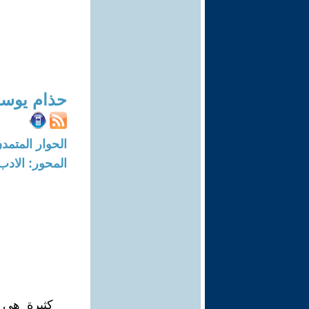
حذام يوس
الحوار المتمدن-العدد: 3755 - 12
المحور: الادب
كثيرة هي ا