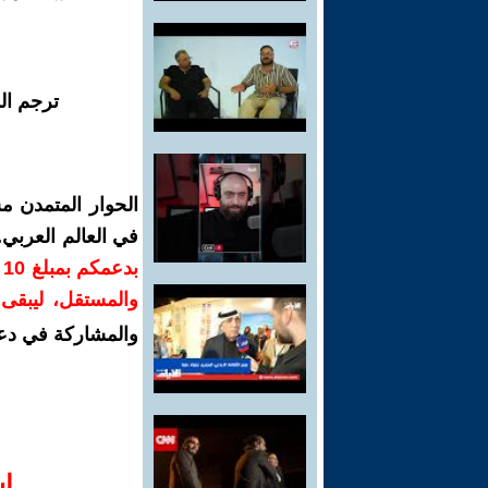
ترجم ال
الحوار المتمدن م
في العالم العربي
ب
والمستقل، ليبقى ص
والمشاركة في دع
ا‫