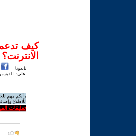
كيف تدعم-
الانترنت؟
تابعونا
على:
الفيسب
رأيكم مهم للج
للاطلاع وإضافة
تعليقات الف