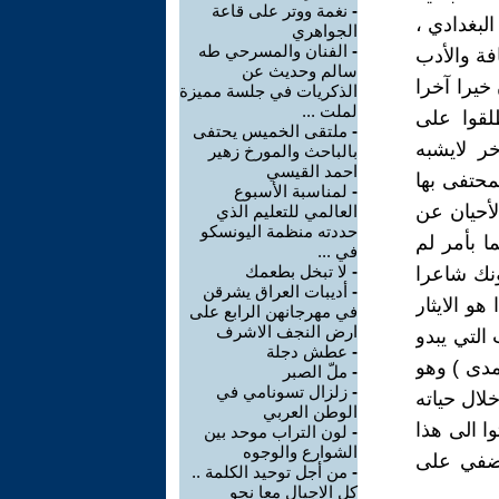
-
نغمة ووتر على قاعة
لبغدادي ،
الجواهري
-
الفنان والمسرحي طه
فة والأدب
سالم وحديث عن
خيرا آخرا
الذكريات في جلسة مميزة
لملت ...
لقوا على
-
ملتقى الخميس يحتفى
ر لايشبه
بالباحث والمورخ زهير
احمد القيسي
محتفى بها
-
لمناسبة الأسبوع
لأحيان عن
العالمي للتعليم الذي
حددته منظمة اليونسكو
 بأمر لم
في ...
-
لا تبخل بطعمك
ونك شاعرا
-
أديبات العراق يشرقن
و الايثار
في مهرجانهن الرابع على
ارض النجف الاشرف
التي يبدو
-
عطش دجلة
لمدى ) وهو
-
ملّ الصبر
-
زلزال تسونامي في
لال حياته
الوطن العربي
ا الى هذا
-
لون التراب موحد بين
الشوارع والوجوه
 يضفي على
-
من أجل توحيد الكلمة ..
كل الاجيال معا نحو