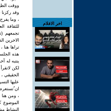
ووقت الظهي
وقد ركزنا 
، وما يفرح 
اخر الافلام
للثقافة ا
تجمعهم (ت
الاخرين ال
تراها هنا 
هذه الجلس
ينتبه له آخ
لكن لاتقرأ
الحقيقي ، أ
عليها التسر
ان ُتستعرض
، ومن هنا 
الموضوع كو
النشاط مشه