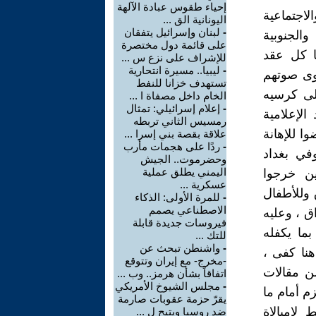
إحياء طقوس عبادة الآلهة
لاجتماعية
اليونانية الق ...
-
لبنان وإسرائيل يتفقان
لجنوبية
على قائمة دول مختصرة
ا كل عقد
للإشراف على نزع س ...
-
ليبيا.. مسيرة انتحارية
وى صوتهم
تستهدف خزانا للنفط
على كرسيه
الخام داخل مصفاة ا ...
-
إعلام إسرائيلي: تمثال
لإعلامية
رمسيس الثاني تربطه
ا للإهانة
علاقة بقصة بني إسرا ...
-
ردًا على هجمات مأرب
في بغداد
وحضرموت.. الجيش
اليمني يطلق عملية
ين خرجوا
عسكرية ...
وللأطفال
-
للمرة الأولى: الذكاء
الاصطناعي يصمم
ق ، وعليه
فيروسات جديدة قابلة
ما يكفله
للتك ...
-
واشنطن تبحث عن
نا كفى ،
-مخرج- مع إيران وتتوقع
من مقالات
اتفاقاً بشأن هرمز.. وب ...
-
مجلس الشيوخ الأمريكي
م أمام ما
يقرّ حزمة عقوبات صارمة
لامبالاة
ضد روسيا ويتيح ل ...