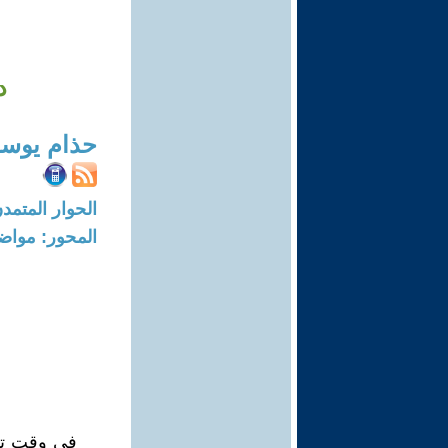
د
حذام يوس
الحوار المتمدن-العدد: 3285 - 11
المحور: مواض
في وقت تتر