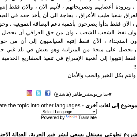
، وبرودة أعصابهم وتصريحاتهم ، لأنهم الآن ، والآن فقط إنتبه
عراق شعبا طيب الأعراق ، بحاجة الى أن يأخذ حقه في العي
 الآن فقط بدأوا يصرحون بأهمية دعم البطاقة التموينية ، وح
وان نفط الشعب للشعب ، وان من حق العراقي أن يحصل
ون استجداء ، الآن فقط إنتبه السياسيون إلى أن من حق
ن يحصل على منحة من الميزانية وهو يعيش في بلد غني حد 
 فقط إنتبهوا إلى أهمية الإسراع في تنفيذ المشاريع الخدمية و
!
نتم بكل الخير والحب والأمان
#حذام_يوسف_طاهر (هاشتاغ)
موضوع إلى لغات أخرى -
ate the topic into other languages
Powered by
Translate
شروع تطوعي مستقل يسعى لنشر قيم الحرية، العدالة الاجتم