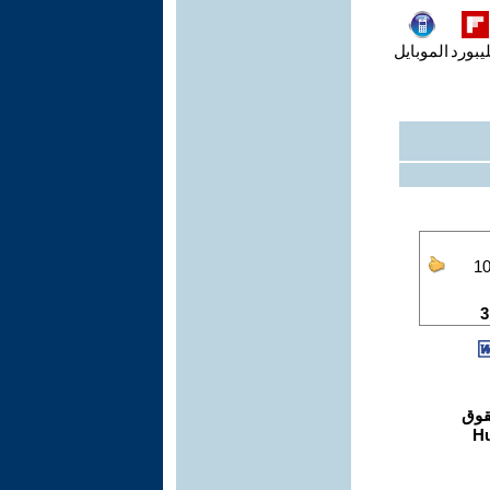
يبورد
الموبايل