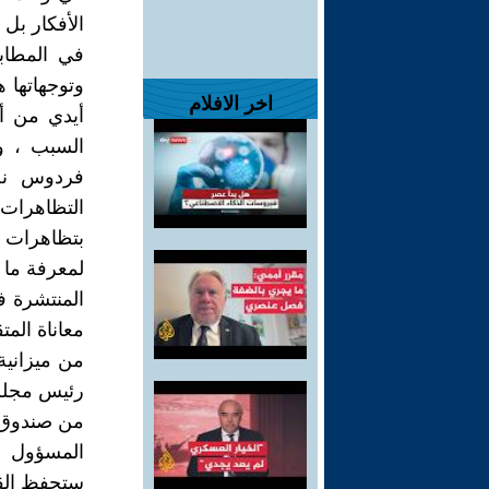
الأفكار بل 
في المطاب
وتوجهاتها 
اخر الافلام
أيدي من أ
السبب ، و
فردوس نح
التظاهرات
بتظاهرات ت
لمعرفة ما 
المنتشرة ف
معاناة المت
من ميزانية
رئيس مجلس
من صندوق ا
المسؤول ع
ستحفظ القض