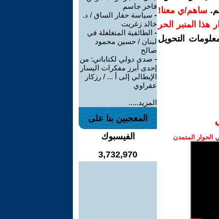
فاخر جاسم
م.
ساهم/ي معنا!
-
سياسة حفار الساق / د.
رار هذا المنبر الحر
خالد زغريت
-
الطائفية المتغلغلة في
معلومات التحويل
لبنان / حسين محمود
صالح
-
صدى دولي لكتاباتي: من
إحدى أبرز مفكرات اليسار
الإيطالي إلى أ ... / رزكار
عقراوي
المزيد.....
المعجبين بنا على
الفيسبوك
الحوار المتمدن
3,732,970