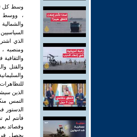
وسط كل تلك
، ووسط ح
والشمالية
السياسيين
الذي اشترا
ومنصبه ، 
والثقافية 
والقتل وال
والسليمان
للتظاهرات
الذين سيشه
التمس منك
الدستور ف
فأنتم لم ت
وقصائد بعي
يحصل في ا