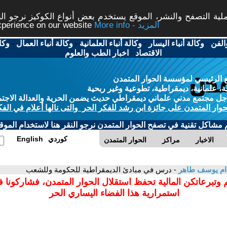
ة التصفح والنشر، الموقع يستخدم بعض أنواع الكوكيز نرجو النق
More info - المزيد
experience on our website
الفن
-
وكالة أنباء اليسار
-
وكالة أنباء العلمانية
-
وكالة أنباء العمال
-
وكا
الاقتصاد
-
اخبار الطب والعلوم
 الرئيسي لمؤسسة الحوار المتمدن
، علمانية، ديمقراطية، تطوعية وغير ربحية
ل مجتمع مدني علماني ديمقراطي حديث يضمن الحرية والعدالة الاجتم
حوار المتمدن على جائزة ابن رشد للفكر الحر والتى نالها أعلام في الفك
م مشاكل تقنية في تصفح الحوار المتمدن نرجو النقر هنا لاستخدام الموقع
كوردي
English
الاخبار
مراكز
الحوار المتمدن
ام يوسف طاهر
- درس في مبادئ الديمقراطية للحكومة وللشعب
 وتبرعاتكن المالية تحفظ استقلال الحوار المتمدن، فشاركونا 
استمرارية هذا الفضاء اليساري الحر