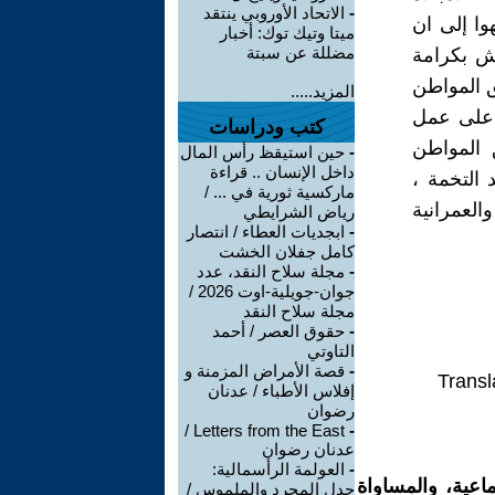
-
الاتحاد الأوروبي ينتقد
وا إلى ان
ميتا وتيك توك: أخبار
مضللة عن سبتة
ش بكرامة
ق المواطن
المزيد.....
 على عمل
كتب ودراسات
 المواطن
-
حين استيقظ رأس المال
داخل الإنسان .. قراءة
التخمة ،
ماركسية ثورية في ... /
العمرانية
رياض الشرايطي
-
ابجديات العطاء / انتصار
كامل جفلان الخشت
-
مجلة سلاح النقد، عدد
جوان-جويلية-اوت 2026 /
مجلة سلاح النقد
-
حقوق العصر / أحمد
التاوتي
-
قصة الأمراض المزمنة و
Transl
إفلاس الأطباء / عدنان
رضوان
Letters from the East /
-
عدنان رضوان
-
العولمة الرأسمالية:
اعية، والمساواة
جدل المجرد والملموس /