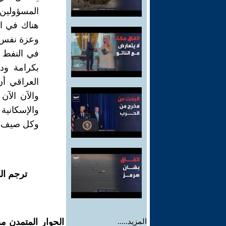
المسؤولين 
هناك في ال
وعزة نفس ،
في النفط 
بكرامة ود
العراقي أ
والآن الآن
والإسكانية !
وكل صيف وا
ترجم ال
المزيد.....
الحوار المتمدن م