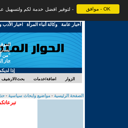
موافق - OK
لتوفير افضل خدمة لكم ولتسهيل عملي
أخبار عامة
-
وكالة أنباء المرأة
-
اخبار الأدب و
الموقع
يسارية
"من أج
حاز ال
إذا لديك
الزوار
اضافة/خدمات
بحث/الارشيف
الصفحة الرئيسية
-
مواضيع وابحاث سياسية
-
حذ
تبرعاتكم