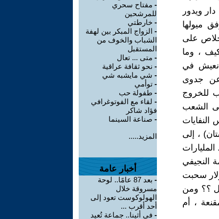
-
مفتاح سحري
دار ويدور
للمرشحين
-
خارطتي
ق ميولها
-
الزواج المبكر بين لهفة
لخلاص على
الشباب والخوف من
المستقبل
يف ، وما
-
متى ... تعال
 نعيش في
-
نحو ثقافة عراقية
-
شي مايشبه شي
عن جدوى
-
توأمي
ب للخروج
-
طفولة حب
-
لقاء مع الفوتوغرافي
لى الشعب
فؤاد شاكر
-
صناعة السينما
 النفايات
ان) ، إلى
المزيد.....
 المليارات
ة النجيفي
أخبار عامة
لار سحبت
-
بعد 87 عامًا.. لوحة
ال ؟؟ ومن
مسروقة خلال
الهولوكوست تعود إلى
نعة ، أم
أحد أقرب ...
-
في أثينا.. جماعة تُعيد