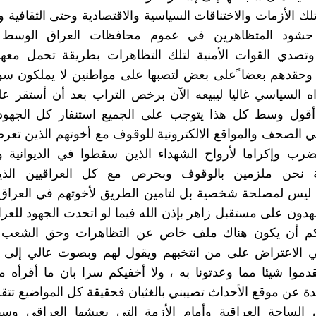
 الأزمات والاختناقات السياسية والاقتصادية وحتى الثقافية وا
شود المتظاهرين في عموم محافظات العراق الوسط وا
 وتصدي القوات الأمنية لتلك التظاهرات بطريقة تحمل معه
 وحقدهم بعضا ًعلى بعض لتصبها على مواطنين لا يملكون س
ه السياسي غاليا ليبيعه الآن برخص التراب بعد أن أستقر 
أقول وسط كل هذا يتوجب على الجميع استنفار كل الجهود ا
في الصحف والمواقع الالكترونية للوقوف مع أخوتهم الذين تعرضو
ضرب وإكراما لأرواح الشهداء الذين سقطوا في الديوانية و
ية نحن ملزمين بالوقوف وبحرص مع كل العراقيين الذ
 ليس لمصلحة شخصية بل لتامين الطريق لأخوتهم في العراق 
دون على مستقبل زاهر بإذن الله فيما لو اتحدت الجهود للعرا
م أن يكون هناك ملف خاص عن التظاهرات وحق الشعب ب
ي الاعتراض على من انتخبهم ويقول لهم وبصوت عالي إلى ه
قدموا شيئا مما وعدتونا به ، ولا أخفيكم سرا بان ما أقرأه 
دة عن موقع الأحداث تصيبني بالغثيان فحقيقة كل المواضيع تتقز
لساحة العراقية وأمام الأزمة التي يعيشها العراقي وسط 