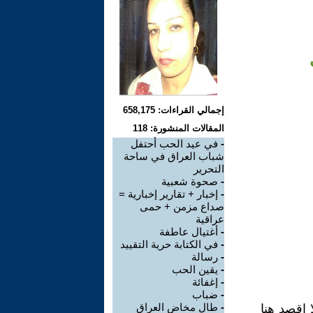
إجمالي القراءات: 658,175
المقالات المنشورة: 118
-
في عيد الحب أحتفل
شباب العراق في ساحة
التحرير
-
صحوة شعبية
-
إخبار + تقارير إخبارية =
صداع مزمن + حمى
عراقية
-
أغتيال عاطفة
-
في الكتابة حرية التقييد
-
رسالة
-
يقين الحب
-
إغفائة
-
ضباب
-
طال مخاض العراق
 اقصد هنا