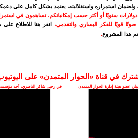
. ولضمان استمراره واستقلاليته، يعتمد بشكل كامل على دعمك
دعمكم بمبلغ 10 دولارات سنويًا أو أكثر حسب إمكانياتكم، تساهمون في استم
وتًا قويًا للفكر اليساري والتقدمي
،
انقر هنا للاطلاع على 
م هذا المشروع
.
شترك في قناة «الحوار المتمدن» على اليوتيوب
ز، عضو هيئة إدارة الحوار المتمدن
في رحيل شاكر الناصري، أحد مؤسسي 