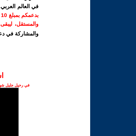
في العالم العربي
ب
والمستقل، ليبقى ص
والمشاركة في دع
ا‫
في رحيل جليل شهبا