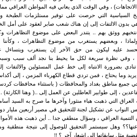
الاتجاهات) ، وفي الوقت الذي يعاني فيه المواطن العراقي مما 
خ السياسية التي حرصت على توفير مستلزمات الطبخة وف
هي بدون الالتفات إلى إن هناك شعب صابر لعقود على أمل ا
نتخبهم ووثق بهم .. يتندر البعض على موضوع التظاهرات وك
لماذا ، وبعضهم يستغرب من موضوع التظاهرات ، وكأننا
سد عليه ليكون من حق الآخر إن يستغرب ويتساءل 
 ، وفي نظرة سريعة لكل ما يحيط بنا نجد ألف سبب وسب
نادي بضرورة الانتباه إلى خط عمل المسئولين والالتفات إ
يريد وما يحتاج ، فمن تردي قطاع الكهرباء المزمن ، إلى أكداس
ي جميع مناطق بغداد والمحافظات ( باستثناء محافظات كردست
قاعدين ، إلى طوابير العاطلين عن العمل إلى ..( وهنا الكارثة) ..
 العراق التي ذهبت هباء منثورا وآخرها ما صرح به السيد أسام
 النواب عن تشكيل لجنة للتحقيق في مصير أربعين مليار دو
لتنمية العراقي ، وسؤال منطقي جدا .. أين ذهبت هذه الأمو
نها؟؟ وهل سيستمر التحقيق للوصول إلى نتيجة منطقية ومق
ية مثل سابقاتها إلى إشعار آخر ؟ !!