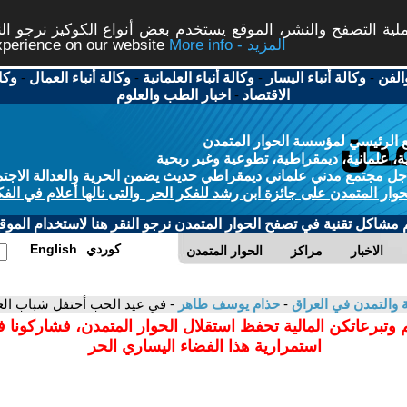
ة التصفح والنشر، الموقع يستخدم بعض أنواع الكوكيز نرجو النق
More info - المزيد
experience on our website
الفن
-
وكالة أنباء اليسار
-
وكالة أنباء العلمانية
-
وكالة أنباء العمال
-
وكا
الاقتصاد
-
اخبار الطب والعلوم
 الرئيسي لمؤسسة الحوار المتمدن
، علمانية، ديمقراطية، تطوعية وغير ربحية
ل مجتمع مدني علماني ديمقراطي حديث يضمن الحرية والعدالة الاجتم
حوار المتمدن على جائزة ابن رشد للفكر الحر والتى نالها أعلام في الفك
م مشاكل تقنية في تصفح الحوار المتمدن نرجو النقر هنا لاستخدام الموقع
كوردي
English
الاخبار
مراكز
الحوار المتمدن
ية والتمدن في العراق
-
حذام يوسف طاهر
- في عيد الحب أحتفل شباب الع
 وتبرعاتكن المالية تحفظ استقلال الحوار المتمدن، فشاركونا 
استمرارية هذا الفضاء اليساري الحر