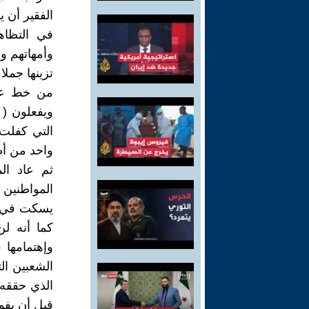
الفقير أن ي
في التظاه
وأمهاتهم و
تزينها جمل
من خط عمل
ويفعلون ( 
التي كفلت
واحد من أطف
ثم عاد ال
المواطنين 
يسكت في عه
كما أنه لن
وإهتمامها 
الشعبين ال
الذي حققه 
قبل أن يفوت