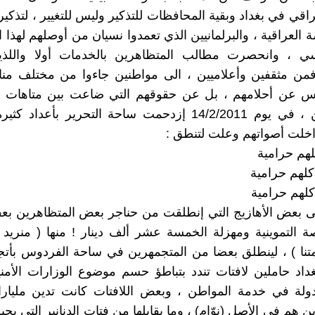
راقي في بغداد وبقية المحافظات للتذكير وليس للتغيير ، لتذكي
 العراقية ، والبرلمانيين الذي تعمدوا نسيان من أوصلهم لهذا 
ي ، وانحصرت مطالب المتظاهرين بالخدمات أولا واللذ
فمن مثقفين وأعلاميين ، الى مواطنين جاءوا من مختلف منا
ليس عن أحلامهم ، بل عن حقوقهم التي ضاعت بين متاهات ا
والبرلمانيين ، في يوم 14/2/2011 إزدحمت ساحة التحرير بأعداد
اخلت أصواتهم وعلت لتنطق :
كلهم حرامية
 كلهم حرامية
كلهم حرامية
لى بعض الأهازيج التي إنطلقت من حناجر بعض المتظاهرين بعف
التموينية ومهزلة الخمسة عشر ألف دينار ! منها ( منريد 
تنا ) ، لينطلق بعضا من المتجمهرين في ساحة الفردوس بأت
اد حاملين لافتات تندد بتباطؤ حسم موضوع الوزارات الأمني
دولة في خدمة المواطن ، وبعض اللافتات كانت تدين مليار
ين هم في الأصل (نوّام) ، وما يقابلها من فتات الدنانير التي يج