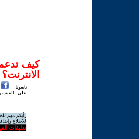
كيف تدعم-
الانترنت؟
تابعونا
على:
الفيسب
رأيكم مهم للج
للاطلاع وإضافة
تعليقات الف