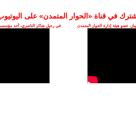
شترك في قناة «الحوار المتمدن» على اليوتيوب
ز، عضو هيئة إدارة الحوار المتمدن
في رحيل شاكر الناصري، أحد مؤسسي 