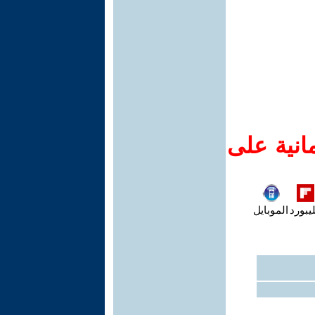
انية على
يبورد
الموبايل