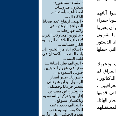
-
علماء -ستانفورد-
يبتكرون فيروسات
اصطناعية باستخدام
ا آبائهم
الذكاء ال ...
وبا حمراء
-
الهند.. ارتفاع عدد ضحايا
الصواعق الرعدية في
أن يغيروا
ولاية جهارخاند ...
ا يقولون
-
غالوزين: محاولات الغرب
لإضعاف العلاقات الروسية
د الدستور
الكازاخستانية ...
تي حملها
-
إسلام آباد من الخليج إلى
باب المندب.. باكستان في
قلب البنية ...
-
التحالف يعلن إصابة 11
ف وتحريك
مدنياً في هجوم للحوثيين
العراق لم
جنوبي السعودية ...
-
سوريا.. -منبر أنصار
دكتاتور ،
الرسول- يعلن عن تبني
راقيين ،
تفجير جرمانا وحصيلة ...
-
-رويترز- عن مصدرين
تي قدمها
إقليميين: تركيا والسعودية
ار الهائل
وباكستان ستوقع ...
-
التحالف يجدد دعمه
لمستقبلهم
للحكومة اليمنية عقب
هجوم الحوثيين على مأرب