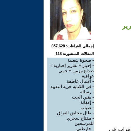
ير
إجمالي القراءات: 657,628
المقالات المنشورة: 118
-
صحوة شعبية
-
إخبار + تقارير إخبارية =
صداع مزمن + حمى
عراقية
-
أغتيال عاطفة
-
في الكتابة حرية التقييد
-
رسالة
-
يقين الحب
-
إغفائة
-
ضباب
-
طال مخاض العراق
-
مفتاح سحري
للمرشحين
-
خارطتي
ظاهرات في