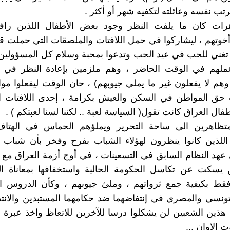
رتب نفسه وعائلته لتكفيه شهر أو أكثر .
رات كان ما يلفت النظر وجود بعض الأطفال اللذين رافقو
أخوتهم ، ليشاركوا في حمل اللافتات والملصقات التي حملت قل
ا تغني للحب في عيد الحب وتدعوا بمحبة وسلام كل المسؤولين 
هم في الوقت الحاضر ، وهم ملزمين بإعادة النظر في م
وهم لا يفعلون غير ما يملي جيوبهم) ، حان الوقت ليفعلوا موا
 حق المواطن في السكن والعيش بكرامة ، إحدى اللافتات ال
ال العراق كانت تقول( السياسة لعبة .. لكننا لسنا لعبتكم ) .
متظاهرين الى ساحة التحرير ويملؤهم الحماس في الهتا
اللذين كانوا ينظرون لهؤلاء الشباب بفرح وفخر بأن شباب 
د النظام السابق في التسعينات ، في أوج أزمة العراق مع ال
 يسكت عن تكاسل الحكومة الحالية واستخفافها بمعاناة الع
فقط بكيفية جمع ثرواتهم ، وملئ جيوبهم ، وكأن الدروس ال
تونسي والمصري في إنتفاضهما ضد حكامهما المستبدين والانتص
هذين الشعبين لن يشكلوا درسا للآخرين للاتعاظ واخذ عبرة 
 الاوان ...