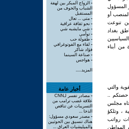
-
الزواج المبكر بين لهفة
ر المسؤول
الشباب والخوف من
المستقبل
المنصب أو
-
متى ... تعال
ين تنوعت
-
نحو ثقافة عراقية
-
شي مايشبه شي
طق بغداد
-
توأمي
لسياسيين
-
طفولة حب
-
لقاء مع الفوتوغرافي
 كثيرة من أبناء
فؤاد شاكر
-
صناعة السينما
-
هواجس
المزيد.....
وية والتي
أخبار عامة
حصتكم ..
-
مصادر تفسر لـCNN
علاقة غضب ترامب من
جاه مجلس
التسريبات عن تناقص
ة ، وتلكؤ
الذخا ...
-
مصدر سعودي مسؤول:
ات رواتب
هناك تنسيق بين الحوثيين
والميليشيات العراق ...
بر المواطن