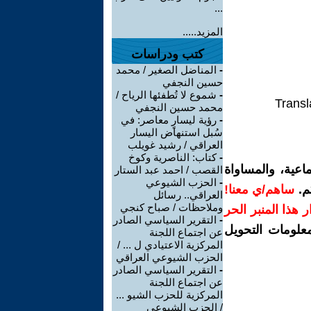
...
المزيد.....
كتب ودراسات
-
المناضل الصغير / محمد
حسين النجفي
-
شموع لا تُطفئها الرياح /
Transl
محمد حسين النجفي
-
رؤية ليسارٍ معاصر: في
سُبل استنهاض اليسار
العراقي / رشيد غويلب
-
كتاب: الناصرية وكوخ
اعية، والمساواة
القصب / احمد عبد الستار
-
الحزب الشيوعي
م.
ساهم/ي معنا!
العراقي.. رسائل
وملاحظات / صباح كنجي
رار هذا المنبر الحر
-
التقرير السياسي الصادر
معلومات التحويل
عن اجتماع اللجنة
المركزية الاعتيادي ل ... /
الحزب الشيوعي العراقي
-
التقرير السياسي الصادر
عن اجتماع اللجنة
المركزية للحزب الشيو ...
/ الحزب الشيوعي