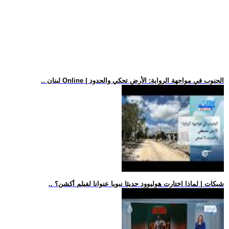
.. لبنان Online | الجنوب في مواجهة الرواية: الأرض تحكي والحدود
.. شبكات | لماذا اختارت هوليوود حديثا نبويا عنوانا لفيلم أكشن؟