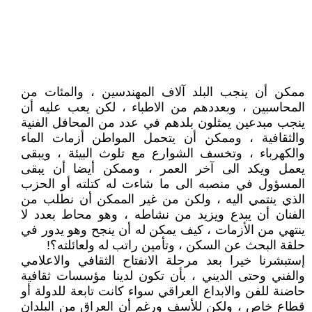
ممكن أن ينجب البلد آلاف المهندسين ، والمئات من
المحاسبين ، وبعددهم من الاطباء ، لكن يعب عليه أن
ينجب مبدعين يمثلون بلدهم في عدد من المحافل الفنية
والثقافية ، وممكن أن يتحمل المواطن أزمات الماء
والكهرباء ، وتخسف الشوارع مع تلوث البيئة ، ويبقى
يعمل ويكد الى آخر العمر ، وممكن أيضا أن يبقى
المسؤول في منصبه الى ما شاءت له كتلته أو الحزب
الذي ينتمي اليه ، ولكن من غير الممكن أن نطلب من
الفنان أن يبدع ويزيد من نشاطه ، وهو محاط بعدد لا
ينتهي من الأزمات ، كيف يمكن له أن ينجح وهو يدور في
حلقة البحث عن السكن ، وتأمين راتب له ولعائلته؟!
إستبشرنا خيرا بعد مرحلة الانفتاح الثقافي والاعلامي
والفني وحتى الديني ، بأن تكون لدينا مؤسسات ثقافية
حاضنة للفن والابداع العراقي سواء كانت تابعة للدولة أو
قطاع خاص ، ولكن للأسف ورغم أن العراق من البلدان