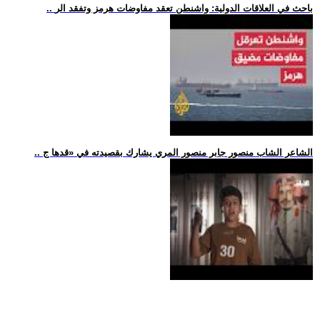
.. باحث في العلاقات الدولية: واشنطن تعقد مفاوضات هرمز وتفقد الر
.. الشاعر الشاب منصور جابر منصور المري يشارك بقصيدته في «قدها ج