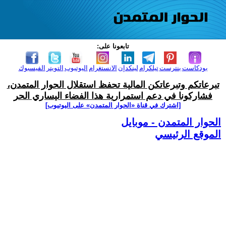
تابعونا على:
بودكاست
بنترست
تيلكرام
لينكدإن
الانستغرام
اليوتيوب
التويتر
الفيسبوك
تبرعاتكم وتبرعاتكن المالية تحفظ استقلال الحوار المتمدن،
فشاركونا في دعم استمرارية هذا الفضاء اليساري الحر
[اشترك في قناة ‫«الحوار المتمدن» على اليوتيوب]
الحوار المتمدن - موبايل
الموقع الرئيسي