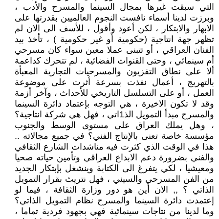
التي سبقت غيرها بمجال السينما والمسرح والأدب ،
وبرزت لدينا أسماء نافست النجوم العالميين بقدرتها على
الابهار والابتكار ، لكن أعود وأقول ، للأسف الى الان لم
تظهر جهة انتاجية (حكومية أو غير حكومية ) ، تأخذ بيد
الفنان العراقي ، أو تتبنى عملا معين سواء كان مسرحي
أم سينمائي ، وحتى القنوات الفضائية ، لم تتحرك كداعمة
ألا على نطاق التفزيون والمسرحيات التجارية المعبأة
بالتهريج ، أعمال نفذت بسرعة أثرت على موضوعة
العمل ، أو على التسلسل التاريخي للأحداث ، وآخر أزمة
وقد لا تكون الاخيرة ، هي التوجه بإعتماد دائرة السينما
والمسرح مبدأ التمويل الذ1اتي ، فهل هي شركة انتاجية؟
، وهل يملك العراق على مستوى الوسط والجنوب
مؤسسة خاصة تعنى بالإنتاج الفني؟ في جميع مجالاته ..
هذا في الوقت الذي كثرت فيه مناشدات الشارع الثقافي
والفني بضرورة دعم الابداع العراقي وتأمين حياته صحيا
ومعيشيا ، لكي يتفرغ الى الكتابة وينشغل بإبتكار الجديد
من الفن المسرحي والسيني ، فهل نتريث بقرار التمويل
الذاتي ؟ ,, الان أين هو دور وزارة الثقافة ، فيما لو
إعتمدت دائرة السينما والمسرح نظام التمويل الذاتي؟
وما لدينا من نتاجات سينمائية فهي بجهود فردية تماما ،