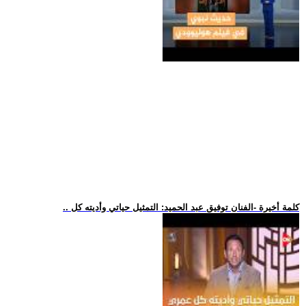
.. كلمة أخيرة -الفنان توفيق عبد الحميد: التمثيل حياتي وأديته كل