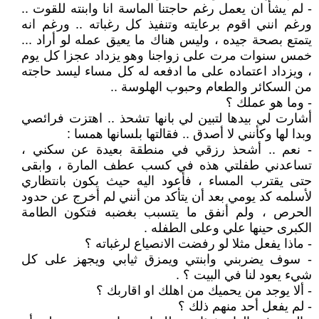
- لم يشأ ان يعمل رغم حاجتنا الماسة انا وابنته للقوت ..
ورغم انني اقوم برعايته وتنفيذ كل رغباته .. ورغم انه
يتمتع بصحة جيده ، وليس هناك ما يعيق عمله لو أراد ...
خمس سنوات مرت على زواجنا وهو يزداد عجزا كل يوم
، ويزداد اعتماده على ما ادفعه له كل مساء ليسد حاجته
من السكائر والطعام وحبوب الهلوسة ..
- وما هو عملك ؟
أشارت لي بيدها لتبين لي بانها تشحذ .. اهتزت فرائصي
وبدا لها وكأنني لا أصدق .. فقالتها بلسانها همسا :
- نعم .. أشحذ رزقي في منطقة بعيدة عن سكني ،
تساعدني طفلتي هذه في كسب عطف المارة ، وابقى
حتى يقترب المساء ، فأعود اليه حيث يكون بانتظاري
لأسلمه كد يومي بعد أن يتأكد من أنني لم أخرج عن حدود
الحرص ، ولم أنفق ما يتسبب بغضبه فتكون الطامة
الكبرى حينها علي وعلى الطفله .
- ماذا يفعل مثلا لو رفضت الانصياع لرغباته ؟
- سوف يضربني وابنتي ويمزق ثيابي ويجهز على كل
شيء يعود لنا في البيت ؟ .
- ألا يوجد من يحميك من اهلك او اقاربك ؟
- لم يفعل أحد منهم ذلك ؟