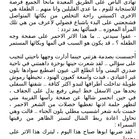
تهادى الباص على الطريق المعبدة مانحا الجميع فرصة
للاستجابة للنوم ، ما عدى القليلين وانا منهم .. الطفلة هي
الاخرى اكسبتني راحة التخلص من بكائها المتواصل
فشجعتني على البدء باشباع فضولي لأعرف من هي تلك
المرأة المعوزه .. فسألتها بعد تردد :
- عفوا سيدتي .. ما هذا الاثر الاحمر على صفحة وجه
الطفله ؟ ، قد يكون هو السبب في ألمها وبكائها المستمر
.
أحسست بصدمة هزتني حينما أدارت وجهها ناحيتي لتجيب
على سؤالي .. لقد شعرت حينها بوخزة داهمتني في ناحية
صدري اليمنى وأنا اتطلع الى عيون اصطبغ سوادها بلون
غير اعتيادي ، فبدت واسعة كعيون الهنود ، تحيطها رموش
طويلة تداخلت أطرافها لتبدو اكثر كثافة .. شفتها السفلى
يحدها من الاسفل خط ابيض رفيع يدل على الجفاف ،
في حين انحسر شالها عن صفحة رأسها القريبة مني
لتظهر حلمة اذنها تغطيها خصلات من الشعر الاحمر ،
خمنت بانه شعر اشسيب مطلي بلون الحناء .. قالت وهي
تحاول اعادة ربط الشال لتستر الظاهر من رقبتها
السمراء :
- لقد ضربها ابوها صباح هذا اليوم ، ليترك هذا الاثر على
وجهها .