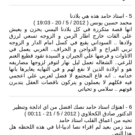
5 - استاذ حامد هذه هي بلادنا
محمد حسين يونس ( 2012 / 5 / 20 - 19:03 )
انها قصة متكررة في كل بلادنا اليمني يخزن و يعيش
علي القات خارج اطار الزمن و الزوجه تسعي لرزق
ولادها .. السوداني يقبع في كسل امام الدار و الزوجه
تربي الفراخ و الدواجن و الخراف.. العربي يعمل في
الاتاوات و فرضها علي الجيران و السيدة تقود قطيع الغنم
للرعي.. الشغاله تعمل ليل نهار لتوفر لزوجها مصاريفه
هو و اولادة الذين لا نفع لهم و في النهايه يعايرها بانها
خدامه .. انه قاع المجتمع لا فضل لعربي علي اعجمي
فيه فكلهم لا يعملون و يتركون ناقصات العقل يتدبرن
قوتهم .. سلامي و تحياتي
6 - اهنؤك استاذ حامد نصك افضل من اي ادلجة وتنظير
الدكتور صادق الكحلاوي ( 2012 / 5 / 21 - 00:11 )
تحيه من اعماق القلب استاذ حامد
منذ زمن بعيد لم اقراء نصا ادبيا-انا في هذه اللحظه هل
هذا النص