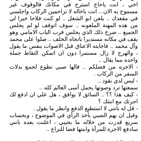
اخي ، انت ياحاج استرح في مكانك فالوقوف غير
مسموح به الان .. انت ياخاله لا تزاحمين الركاب واجلسي
في مقعدك .. يلعن ابو الشغل .. لو كنت فلاحا خيرا لي
من هذه المهنة الملعونه .. سوف اتوقف لو لم يجلس
الجميع .. صرخ ذلك الذي يجلس قرب الباب الامامي وهو
يقف في مكانه مستديرا باتجاه الخلف .. صلوا على محمد
وآل محمد .. فاجابته الاعناق قبل الاصوات بنفس ما يقول
، والهرج لا زال مستمرا دون ان اتمكن التقاط جملة
واحده مما يقال ..
- الاجره من فضلكم .. قالها صبي تطوع لجمع بدلات
السفر من الركاب .
- ليس لدي نقود ..
سمعتها ترد وصوتها يحمل أسى العالم كله ..
- كيف هذا ؟؟ .. السائق لا يوافق ، هل علي ان ادفع لك
اجرتك مع ابنتك ؟
- قل له بانني لا استطيع الدفع وانظر ما يقول .
وقبل ان يهم الصبي بأخذ الرأي في الموضوع ، وبحساب
سريع قدرت من خلاله ما بجيبي ، اعلنت بعده بانني
سادفع الاجرة للمرأة وابنتها فضا للنزاع ..