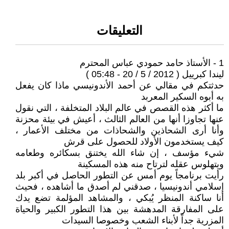
التعليقات
1 - الأستاذ حامد حمودي عباس المحترم
ليندا كبرييل ( 2012 / 5 / 20 - 05:48 )
حدثتكم في مقالي عن أحمد الأندونيسي ماذا كان يفعل
به أبوه السكير المعربد
ما أكثر هذه القصص في عالم البلاد المتخلفة ، التي نقول
عنها تجاوزا أنها من العالم الثالث ، أعيش في بيئة محزنة
وأنا أرى الشحاذين والشحاذات من مختلف الأعمار ،
كيف يستخدمون الأولاد للحصول على قرش
شيء مؤسف ، إن شاء الله يختنق بسكائره وطعامه
ويتهلوس عقله لترتاح منه هذه المسكينة
رأيت برنامجاً يوم أمس عن التطور الحاصل في أكبر بلد
إسلامي أندونيسيا ، صدقني لم أصدق ما أشاهده ، فحيث
أنا ساكنة المنظر يُبكي ، والمشاهد المؤلمة تضع يدك
على المفارقة المدهشة بين هذا التطور الكبير والحياة
المزرية جداً لأبناء الشعب وخصوصا السيدات