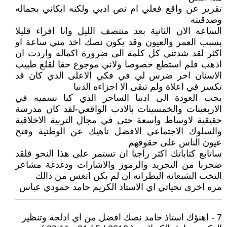
تقرير عن واقع فعلي ام نص ادبي ولكنه ابكاني بجماله
وصدقيته
الساعه الان الثانية بعد منتصف الليل وانا افراء قليلا
بسبب العمر والعيون وقد يكون نصك اخذ مني ساعة او
اكثر لقد شدتني كل كلمة الى ضرورة اكماله واردت ان
اذهب فلم استطع خصوصا ولاني موجوع حقا لقلع طبيب
الاسنان اخر ضرس لي في فكي الاعلى الذي كان قد
تكسر في اعلاة ولم تبقى الا اجزاءه الدنيا
يجب العودة الى ادبنا الساحر الذي كنا نسميه في
الاربعينات والخمسينات بالادب الواقعي-لقد كان مدرسة
حقيقية لاوساط واسعة حتى في مجال التربية الاخلاقية
والسلوك الاجتماعي الافضل ناهيك عن الوطنية وفتح
عيون الناس على حقوقهم
ساتابع كتاباتك اكثر راجيا ان تستمر على هذا النحو فلقد
ضجرنا من التجريد والرموز والاشارات ودغدغة مشاعر
النخب الشبعانه البطرانه ان لم يكن اتعس من ذالك
مره اخرى تحياتي اي الاستاذ الكريم حامد حمودي عباس
7 - اهنؤك استاذ حامد نصك افضل من اي ادلجة وتنظير