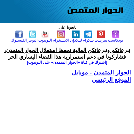
تابعونا على:
بودكاست
بنترست
تيلكرام
لينكدإن
الانستغرام
اليوتيوب
التويتر
الفيسبوك
تبرعاتكم وتبرعاتكن المالية تحفظ استقلال الحوار المتمدن،
فشاركونا في دعم استمرارية هذا الفضاء اليساري الحر
[اشترك في قناة ‫«الحوار المتمدن» على اليوتيوب]
الحوار المتمدن - موبايل
الموقع الرئيسي