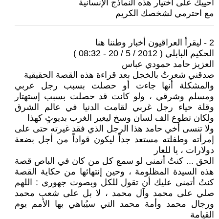
أحييك على اختيار هذه النماذج الإنسانية
مع احترمي لشخصك الكريم
2 - ليقرأ العراقيون أخبار وطننا هنا
الحكيم البابلي ( 2012 / 5 / 20 - 08:32 )
العزيز حامد حمودي عباس
صدقني شعرتُ بالخجل بعد قراءة هذه القصة الحقيقية
والمشكلة أنها جاءت أو حصلت بسبب رجل عربي
ومسلم وشرقي ، ولو كانت قد حصلت بسبب إستهتار
وقلة حياء رجل غربي لقامت الدنيا في عالم الشرق
ولكان تطوع الف لسان وسخ ليعير الغرب بديوثٍ كهذا
ولا تنسى أخي حامد هذا الرجل الذي فقد غيرته حتى على
إمرأته وطفلته مستعد جداً ليكون قواداً من أجل بضعة
دولارات ، يا للعار
الحق ... كنتُ أتمنى لو سمع كل من كان في الباص قصة
هذه السيدة المظلومة ، وحين إنتهائها من حكاية القصة
كنتُ أتمنى عليك أن تقول للكل وبصوت جهوري : اللهم
صلي على محمد وآل محمد ، لا بل على شعب محمد
ورجال محمد وأمة محمد التي سيُباهي بها الأمم يوم
القيامة