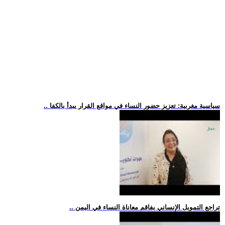
.. سياسية مغربية: تعزيز حضور النساء في مواقع القرار يبدأ بالكفا
.. تراجع التمويل الإنساني يفاقم معاناة النساء في اليمن