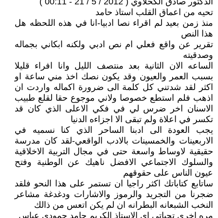
الدكتور صادق الكحلاوي ( 2012 / 5 / 21 - 00:11 )
تحيه من اعماق القلب استاذ حامد
منذ زمن بعيد لم اقراء نصا ادبيا-انا في هذه اللحظه هل
هذا النص
تقرير عن واقع فعلي ام نص ادبي ولكنه ابكاني بجماله
وصدقيته
الساعه الان الثانية بعد منتصف الليل وانا افراء قليلا
بسبب العمر والعيون وقد يكون نصك اخذ مني ساعة او
اكثر لقد شدتني كل كلمة الى ضرورة اكماله واردت ان
اذهب فلم استطع خصوصا ولاني موجوع حقا لقلع طبيب
الاسنان اخر ضرس لي في فكي الاعلى الذي كان قد
تكسر في اعلاة ولم تبقى الا اجزاءه الدنيا
يجب العودة الى ادبنا الساحر الذي كنا نسميه في
الاربعينات والخمسينات بالادب الواقعي-لقد كان مدرسة
حقيقية لاوساط واسعة حتى في مجال التربية الاخلاقية
والسلوك الاجتماعي الافضل ناهيك عن الوطنية وفتح
عيون الناس على حقوقهم
ساتابع كتاباتك اكثر راجيا ان تستمر على هذا النحو فلقد
ضجرنا من التجريد والرموز والاشارات ودغدغة مشاعر
النخب الشبعانه البطرانه ان لم يكن اتعس من ذالك
مره اخرى تحياتي اي الاستاذ الكريم حامد حمودي عباس