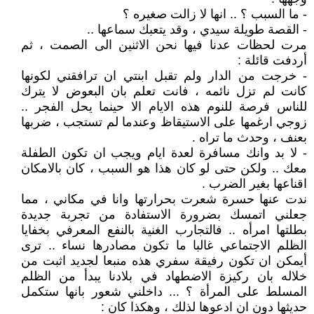
- ما السبب ؟ .. انها لا زالت صغيره ؟
- القصة طويلة سيدي ، وقد يتعبك سماعها ..
مرت لحظات عدنا فيها نحن الاثنين الى الصمت ، ثم
أردفت قائلة :
- خرجت من الدار ولم تقبل ابنتي ان ترافقني لكونها
كانت لم تزل نائمه ، فانت تعلم بان البعوض لا يترك
للناس فرصة للنوم هذه الايام الا حينما يحل الفجر ..
زوجي ارغمها على الاستيقاظ وعندما لم تستجب ، ضربها
بعنف ، وحدث ما تراه .
- لا بد وانك مسافرة لعدة ايام ويجب ان تكون الطفلة
معك .. ولكن حتى لو كان هذا هو السبب ، كان بالامكان
اقناعها بغير الضرب .
ندت عنها حسرة شعرت بحرارتها وانا في مكاني ، مما
جعلني اتمسك بضرورة الاستفادة من تجربة جديدة
بطلتها امرأه .. فالتجارب الغنية بالنفع المعرفي بخفايا
الظلم الاجتماعي غالبا ما تكون مصادرها نساء .. ترى
أيمكن ان تكون رفيقة سفري هذه منبعا لجديد اثبت من
خلاله بان ركيزة الاضطهاد في بلادنا يبدأ من الظلم
المسلط على المرأة ؟ ... داخلني شعور بانها ستكمل
حديثها دون ان ادعوها لذلك ، وهكذا كان :