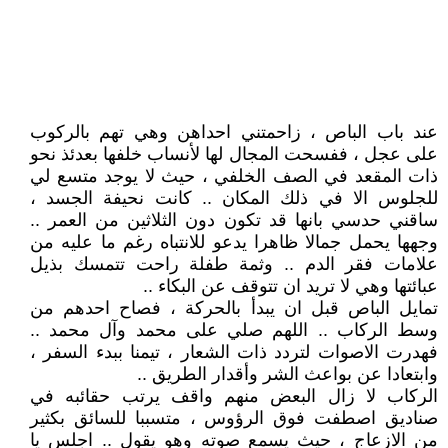
عند باب الباص ، زاحمتني احداهن وهي تهم بالركوب
على عجل ، ففسحت المجال لها لأنساب خلفها بعدئذ نحو
ذات المقعد في الصف الخلفي ، حيث لا يوجد متسع لي
للجلوس الا في ذلك المكان .. كانت نحيفة الجسد ،
ساقني حدسي بانها قد تكون دون الثلاثين من العمر ..
وجهها يحمل جمالا ظاهرا يدعو للانتباه رغم ما عليه من
علامات فقر الدم .. وثمة طفلة راحت تتمسك بذيل
عبائتها وهي لا تريد ان تتوقف عن البكاء ..
تمايل الباص قبل ان يبدأ بالحركة ، فصاح احدهم من
وسط الركاب .. اللهم صلي على محمد وآل محمد ..
فهدرت الاصوات لتردد ذات الشعار ، تيمنا ببدء السفر ،
وابتعادا عن بواعث الشر وأقدار الطريق ..
الركاب لا زال البعض منهم واقف يرتب حقائبه في
صناديق اصطفت فوق الرؤوس ، متسببا للسائق بكثير
من الازعاج ، حيث يسمع صوته وهو يقول .. اجلس يا