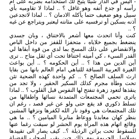
- اليس في الدار شيئا يتيح لك استخدامه بضربه على أم
رأسه أو جدع أنفه وهو غافل ؟ .. لماذا لا تقاوميه بأي
سبيل وهو ضعيف حتما يأكله الادمان ؟ .. لماذا لاتجدعين
أذنه بسكين أو ترفسيه على مثانته ليعتبر ويتراجع عن غيه
؟ ..
كنت وأنا اتحدث معها أشعر بالاختناق ، وبان جسدي
ينضغط بجميع خلاياه ، متحفزا للقفز من داخل الباص
والانقضاض على ذلك المسخ بما لدي من قوة أبقاها لي
القدر السيء ، كي أميته اختناقا تحت أي ثقل متاح .. ترى
أين الدين من هذا ؟ .. أين الحكومه ؟ .. أين بواعث
الغيرة العربية السباقة للتباهي امام العالم بانها من بقايا
ارث السلف الصالح ؟ .. كم واحدة كهذه الضحية تئن
تحت وطأة مجرم كذلك السكير الحقير ، ولا تجد من
ينقذها لتعود زهرة تنفتح لها النفوس قبل القلوب ؟ .. لماذا
ياترى تحمي المجتمعات المتمدنة نسائها واطفالها من
تسلط ذكوري قد يقع حتى ولو عن غير قصد ، رغم ان
تلك المجتمعات هي وقود نار الله لكفرها ونزقها المشين
بنظر كهان معابدنا ووعاظ منابرنا الميامين ؟ .. ما هي
وقائع اتهام هذه المرأة يوم الحشر لو سيقت رغما عنها
للسقوط تحت براثن الرذيلة ؟.. كيف يصار الى تقييدها
بسلاسل الجريمة يوم ذاك حين يقرر أصحاب الفضيلة