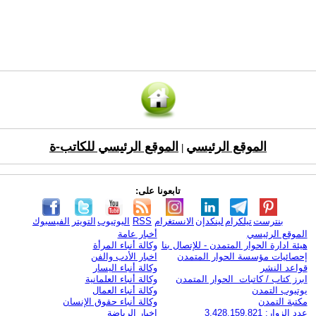
الموقع الرئيسي
الموقع الرئيسي للكاتب-ة
|
تابعونا على:
بنترست
تيلكرام
لينكدإن
الانستغرام
RSS
اليوتيوب
التويتر
الفيسبوك
الموقع الرئيسي
أخبار عامة
هيئة ادارة الحوار المتمدن - للإتصال بنا
وكالة أنباء المرأة
إحصائيات مؤسسة الحوار المتمدن
اخبار الأدب والفن
قواعد النشر
وكالة أنباء اليسار
ابرز كتاب / كاتبات الحوار المتمدن
وكالة أنباء العلمانية
يوتيوب التمدن
وكالة أنباء العمال
مكتبة التمدن
وكالة أنباء حقوق الإنسان
عدد الزوار: 3,428,159,821
اخبار الرياضة