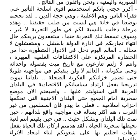
السورية واليمنيه ، ونحن واثقون من النتائج .
- أكرر حجتي بانكم استخدمتم اقوى اسلحة التأثير على
فقراء الناس وهم الاغلبية ، وهي حجة الدين .. لقد نجحتم
بوضعنا في خانة هي ليست من صلب حقيقتنا .. وهذه
مرحلة دخلت بالنسبة لكم في طور التجربة لا غير ،
وسوف تسقط تلك التجربة حتما ، ستفقدون بريقكم حال
انتهاء تجاربكم في ادارة الدولة بالفشل ، وستفشلون لا
محاله .. العالم اليوم دخل في الادوار المتطورة جدا من
الحضارة المرتكزة على الاكتشافات العلمية المبهرة ،
وانتم لا زلتم تنازعون مع تاريخ ميت بفصوله واحداثه
وحتى مكوناته ، العالم لا ولن يبقيكم في مواجهته طويلا
حتى تضمر خزائنكم الفكرية الضحلة .. بلداننا تموت
تدريجيا بفعل ارتداد سياساتكم الاقتصادية في البلدان
العربية التي استوليتم عليها .. واصبحتم الان موضع
سخرية امام الجميع حتى البلدان الاجنبية التي تحكمها
احزاب اسلامية .. فعلى ما يبدو فان المسلمين من غير
العرب ، هم اكثر بسالة في مواجهة واقع بلدانهم ، حين
نمت تلك البلدان وبشكل حثيث .. في حين بقيتم انتم لعبة
تحيطها سخرية الحياة ، لقد هدمتم اركان تلك الحياة بفعل
ترهات احتلتم بها على شعوبكم لبناء امجاد الاثراء
والتسلط ..