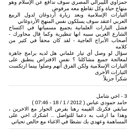
حمزاوي الليبرالي المصري سوف ندافع عن الإسلام وهو
منهاج حياة وكل تقاطع معه مرفوض
التيارات الإسلامية وبعد زيارة أردوغان لدول الربيع
العربي اعتقد سوف يسلكون نفس المنهج الأردوغاني
فشل التيارات العلمانية بجميع مسمياتها في اكتساح
الشارع العربي سببه انها تنظيرية وكما قال محاورك -
أصحاب الأبراج العاجية - لقد كان محقاً في كثير من
كلامه
سؤال لو وصل أي تيار علماني هل لديه برامج جاهزة
لمعالجة جميع مشاكلنا ؟ نفس الافتراض ينطبق على
التيارات الإسلامية ولكن الفرق أنهم وصلوا بينما ارتكست
التيارات الأخرى
شكراً جزيلاً
3 - اخي شامل
حامد حمودي عباس ( 2012 / 1 / 18 - 07:46 )
سابقي فكرتك القيمه رهنا بفرص الحوار مع الاخرين ،
وهذا ما ارغب به دعما للتواصل .. اشكرك اخي على
المساهمة وعهدي بك نشطا في الاغناء مع خالص تحياتي