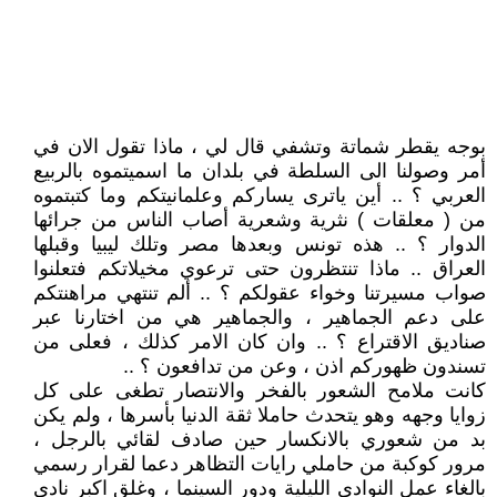
بوجه يقطر شماتة وتشفي قال لي ، ماذا تقول الان في
أمر وصولنا الى السلطة في بلدان ما اسميتموه بالربيع
العربي ؟ .. أين ياترى يساركم وعلمانيتكم وما كتبتموه
من ( معلقات ) نثرية وشعرية أصاب الناس من جرائها
الدوار ؟ .. هذه تونس وبعدها مصر وتلك ليبيا وقبلها
العراق .. ماذا تنتظرون حتى ترعوي مخيلاتكم فتعلنوا
صواب مسيرتنا وخواء عقولكم ؟ .. ألم تنتهي مراهنتكم
على دعم الجماهير ، والجماهير هي من اختارنا عبر
صناديق الاقتراع ؟ .. وان كان الامر كذلك ، فعلى من
تسندون ظهوركم اذن ، وعن من تدافعون ؟ ..
كانت ملامح الشعور بالفخر والانتصار تطغى على كل
زوايا وجهه وهو يتحدث حاملا ثقة الدنيا بأسرها ، ولم يكن
بد من شعوري بالانكسار حين صادف لقائي بالرجل ،
مرور كوكبة من حاملي رايات التظاهر دعما لقرار رسمي
بالغاء عمل النوادي الليلية ودور السينما ، وغلق اكبر نادي