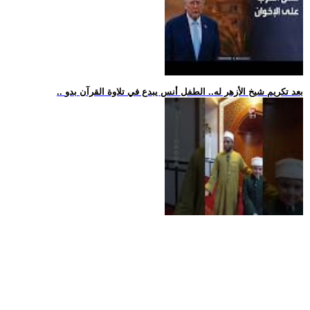
.. بعد تكريم شيخ الأزهر له.. الطفل أنس يبدع في تلاوة القرآن بدو