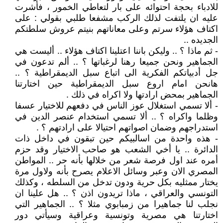
للادباء بحجة احتوائه على بار لتعاطي الخمور ، فأشرت
عليه ان يلتفت لذلك الركب مشفعا طلبي بقولي : على
اكتاف هؤلاء سرتم وعلى معاناتهم بنيتم عروش سلطتكم
الجديده ..
- ثم ماذا ؟ .. وليكن باننا اعتلينا اكتاف هؤلاء .. أليست هي
الجماهير ونحن جميعا رهنا لرغباتها ؟ .. ألم تدعون في
جل أدبياتكم الفكرية الى اتباع سبل الديمقراطية ؟ ..
هانحن امام اروع سبل الديمقراطية حين اختارتنا
الجماهير بمحض ارادتها ولا اكراه في ذلك .
- ألا تسمي استغلال عوز الناس في دفعهم للاختيار عسفا
وظلما واكراه ؟ .. ألا تسمي استخدام عنصر الدين في
استدراجهم وضمان اصواتهم احتيالا على ارادتهم ؟ .
- هذه واحدة من اسالبيكم حين تبقون في داخل ذات
الدائرة .. يا أخي الشعب هو صاحب الاختيار وقد حزم
أمره عند اول فرصة شعر من خلالها بأنه حر .. المواطن
المصري الان وعبر وسائل الاعلام يصرح بأنه ولاول مرة
يختار ممثليه بكل حرية ودون تدخل من السلطه ، وكذلك
التونسي والعراقي ، ماذا تريدون اذن ؟ .. هل علينا ان
نجلب لنا جماهيرا من زمبابوي مثلا ؟ .. الجماهير التي
اختارتنا هي مصرية وتونسية وعراقية وسيأتي دور