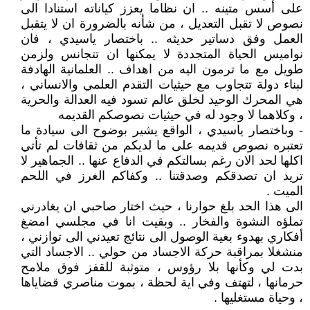
على أسس متينه .. ان نظاما يعزز كياناته استنادا الى
نصوص لا تقبل التعديل ، من شأنه بالضرورة ان لا يتقبل
العمل وفق دساتير حديثه .. باختصار ياسيدي ، فان
نواميس الحياة المتجددة لا يمكنها ان تتجانس ولزمن
طويل مع ما ترمون اليه من اهداف .. العلمانية الهادفة
لبناء دولة تتجاوب مع حيثيات التقدم العلمي والانساني ،
هي المحرك الوحيد لخلق عالم تسود فيه العدالة والحرية
، وكلاهما لا وجود له في حيثيات نصوصكم القديمه
- وباختصار ياسيدي ، الواقع يشير بوضوح الى سيادة ما
تعتبره نصوص قديمه على ما لديكم من ثقافات لم تأتي
اكلها لحد الان رغم بسالتكم في الدفاع عنها .. الجماهير لا
تريد ان تصدقكم وصدقتنا .. وكفاكم الغرز في اللحم
الميت .
الى هذا الحد بلغ حوارنا ، حيث اختار صاحبي ان يغادرني
تملؤه النشوة والفخار .. وبقيت انا في مجلسي امضغ
أفكاري بهدوء بغية الوصول الى نتائج تعيدني الى توازني ،
منشغلا بمراقبة حركة الاجساد من حولي .. الاجساد التي
بدت لي وكأنها بلا رؤوس ، متوثبة للقفز فوق ملامح
حرمانها ، لتهتف وفي اية لحظة ، بموت مناصري قضاياها
، وحياة مستغليها .