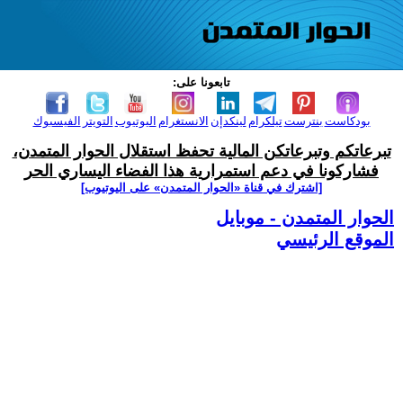
تابعونا على:
بودكاست
بنترست
تيلكرام
لينكدإن
الانستغرام
اليوتيوب
التويتر
الفيسبوك
تبرعاتكم وتبرعاتكن المالية تحفظ استقلال الحوار المتمدن،
فشاركونا في دعم استمرارية هذا الفضاء اليساري الحر
[اشترك في قناة ‫«الحوار المتمدن» على اليوتيوب]
الحوار المتمدن - موبايل
الموقع الرئيسي