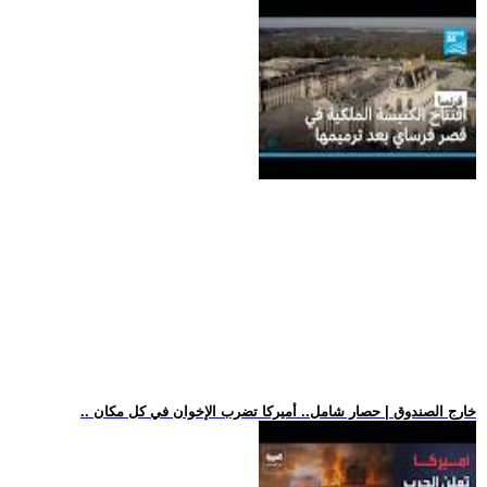
.. خارج الصندوق | حصار شامل.. أميركا تضرب الإخوان في كل مكان