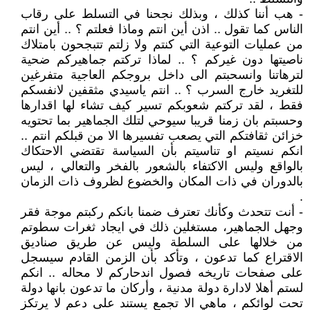
- هب أننا كذلك ، وبذلك نجحنا في التسلط على رقاب
الناس كما تقول .. اذن أين انتم وماذا فعلتم ؟ .. أين انتم
من عمليات التوعية التي كنتم ولا زلتم تتبجحون بامتلاك
ناصيتها دون غيركم ؟ .. لماذا تركتم جماهيركم ضحية
لترهاتنا وانسحبتم الى داخل بروجكم العاجية متفرغين
للتغريد خارج السرب ؟ .. انتم ياسيدي مثقفين لانفسكم
فقط ، لقد تركتم شعوبكم تسير كيف تشاء لها اقدارها
وحسبتم بان زمنا قريبا سيوحي لتلك الجماهير بما تحتويه
خزائن ثقافتكم التي يصعب تفسيرها الا من قبلكم انتم ..
انكم نسيتم او تناسيتم بأن السياسة تقتضي الاحتكاك
بالواقع وليس الاكتفاء بالشعور بالفخر والتعالي ، ليس
بالدوران في ذات المكان والخضوع لظروف ذات الزمان
.
- أنت تتحدث وكأنك تعترف ضمنا بانكم ركبتم موجة فقر
وجهل الجماهير، مستغلين ذلك في ايجاد ثغرات سطوتم
من خلالها على السلطة وليس عن طريق صناديق
الاقتراع كما تدعون ، وتأكد بأن الزمن القادم سيسجل
على صفحات تاريخه فصول اندحاركم لا محاله .. انكم
لستم أهلا لادارة دولة مدنية ، وأركان ما تدعون بانها دولة
تحت لوائكم ، ماهي الا تجمع يستند على دعم لا يرتكز