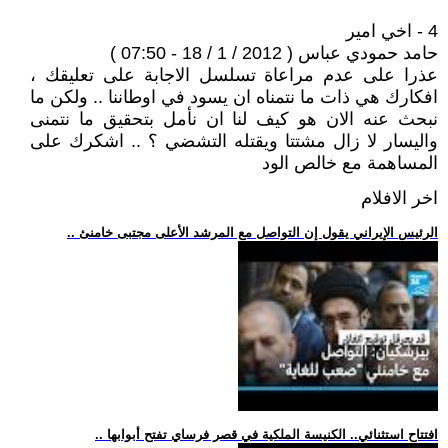
4 - اخي امير
حامد حمودي عباس ( 2012 / 1 / 18 - 07:50 )
عذرا على عدم مراعاة تسلسل الاجابة على تعليقك ،
افكارك هي ذات ما نتمناه ان يسود في اوطاننا .. ولكن ما
نبحث عنه الان هو كيف لنا ان نأمل بتحقيق ما نتمنى
واليسار لا زال مشتتا ويقتله التشضي ؟ .. اشكرك على
المساهمة مع خالص الود
اخر الافلام
.. الرئيس الإيراني يقول إن التواصل مع المرشد الأعلى مجتبى خامنئ
.. افتتاح استثنائي.. الكنيسة الملكية في قصر فرساي تفتح أبوابها