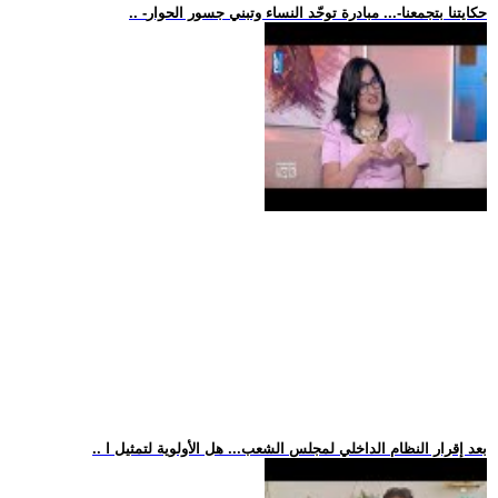
.. -حكايتنا بتجمعنا-... مبادرة توحّد النساء وتبني جسور الحوار
.. بعد إقرار النظام الداخلي لمجلس الشعب... هل الأولوية لتمثيل ا