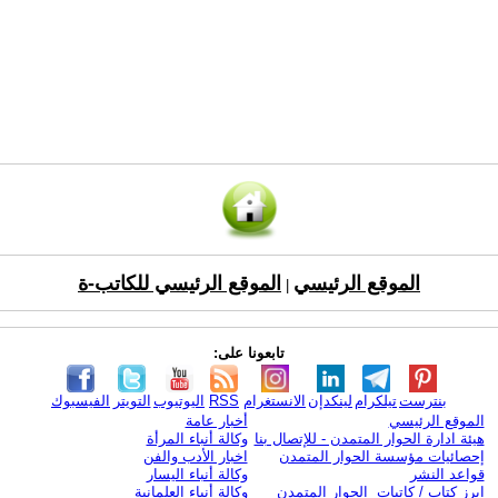
الموقع الرئيسي
الموقع الرئيسي للكاتب-ة
|
تابعونا على:
بنترست
تيلكرام
لينكدإن
الانستغرام
RSS
اليوتيوب
التويتر
الفيسبوك
الموقع الرئيسي
أخبار عامة
هيئة ادارة الحوار المتمدن - للإتصال بنا
وكالة أنباء المرأة
إحصائيات مؤسسة الحوار المتمدن
اخبار الأدب والفن
قواعد النشر
وكالة أنباء اليسار
ابرز كتاب / كاتبات الحوار المتمدن
وكالة أنباء العلمانية