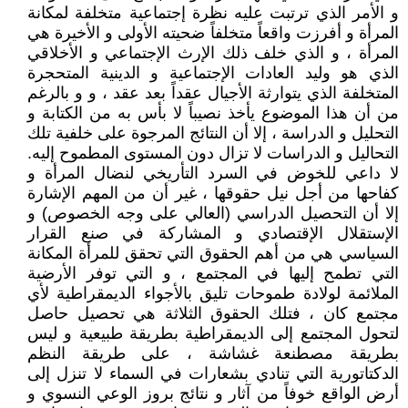
و الأمر الذي ترتبت عليه نظرة إجتماعية متخلفة لمكانة
المرأة و أفرزت واقعاً متخلفاً ضحيته الأولى و الأخيرة هي
المرأة ، و الذي خلف ذلك الإرث الإجتماعي و الأخلاقي
الذي هو وليد العادات الإجتماعية و الدينية المتحجرة
المتخلفة الذي يتوارثة الأجيال عقداً بعد عقد ، و و بالرغم
من أن هذا الموضوع يأخذ نصيباً لا بأس به من الكتابة و
التحليل و الدراسة ، إلا أن النتائج المرجوة على خلفية تلك
التحاليل و الدراسات لا تزال دون المستوى المطموح إليه.
لا داعي للخوض في السرد التأريخي لنضال المرأة و
كفاحها من أجل نيل حقوقها ، غير أن من المهم الإشارة
إلا أن التحصيل الدراسي (العالي على وجه الخصوص) و
الإستقلال الإقتصادي و المشاركة في صنع القرار
السياسي هي من أهم الحقوق التي تحقق للمرأة المكانة
التي تطمح إليها في المجتمع ، و التي توفر الأرضية
الملائمة لولادة طموحات تليق بالأجواء الديمقراطية لأي
مجتمع كان ، فتلك الحقوق الثلاثة هي تحصيل حاصل
لتحول المجتمع إلى الديمقراطية بطريقة طبيعية و ليس
بطريقة مصطنعة غشاشة ، على طريقة النظم
الدكتاتورية التي تنادي بشعارات في السماء لا تنزل إلى
أرض الواقع خوفاً من آثار و نتائج بروز الوعي النسوي و