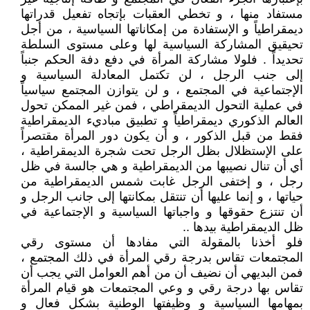
مستفاد منها ، و تخطي العقبات بإتجاه تفعيل قدراتها
ديمقراطياً و الإستفادة من إمكاناتها السياسية ، من أجل
تحيقيق المشاركة السياسية لها وعلى مستوى السلطة
تحديداً . فلولا مشاركة المرأة في دفع دفة الحكم جنباً
إلى جنب الرجل ، لن تكتمل المعادلة السياسية و
الإجتماعية في المجتمع ، و لن يتوازن المجتمع سياسياً
في عملية التحول الديمقراطي ، فمن غير الممكن تحول
العالم الذكوري ديمقراطياً و تطبيق مباديء الديمقراطية
فقط من قبل الذكور ، و أن يكون دور المرأة مقتصراً
على الإستظلال بظل الرجل تحت شجرة الديمقراطية ،
أي أن تنال نصيبها من الديمقراطية و هي جالسة في ظل
رجل ، و إختفى الرجل غابت شمس الديمقراطية من
حياتها ، و إنما عليها أن تنتقل بمكانتها إلى جانب الرجل و
أن تنتزع حقوقها و واجباتها السياسية و الإجتماعية في
ظل الديمقراطية بيدها ..
فلو أخذنا بالمقولة التي مفادها أن مستوى رقي
المجتمعات تقاس بدرجة رقي المرأة في ذلك المجتمع ،
فمن البديهي أن نضيف أن من أهم العوامل التي يجب أن
تقاس بها درجة رقي و وعي المجتمعات هو قيام المرأة
بمهامها السياسية و وظيفتها الوطنية بشكل فعال و