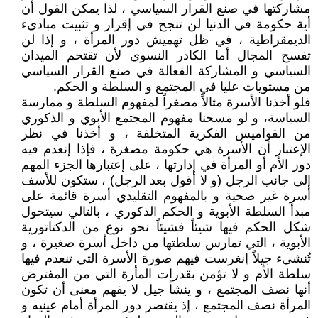
مشاركتها في صنع القرار السياسي ، لذا يمكن القول أن
أية حكومة في الدنيا لن تنجح في إقرار و تثبيت مباديء
الديمقراطية ، في ظل تهميش دور المرأة ، و إذا لن
تفسح المجال أما الكادر النسوي لأن تقتحم الميدان
السياسي و المشاركة الفعالة في صنع القرار السياسي
من مستويات عليا في المجتمع و السلطة و الحكم.
فلو أخذنا الأسرة مثالاً مصغراً لمفهوم السلطة و ممارسة
السياسة، و لو مسحنا مفهوم المجتمع الأبوي و الذكوري
من القواميس الفكرية المتخلفة ، و أخذنا في نظر
الإعتبار أن الأسرة هي حكومة مصغرة ، فإذا إنعدم فيه
دور الأم أو المرأة في إدارتها ، على إعتبارها الجزء المهم
إلى جانب الرجل (و لا أقول بعد الرجل) ، ستكون للأسف
أسرة غير صحية و بالمفهوم التقليدي أسرة قائمة على
مبدأ السلطة الأبوية و الحكم الذكوري ، بالتالي سيتحول
شكل الحكم فيها شيئاً فشيئاً نحو نوع من الدكتاتورية
الأبوية ، التي تمارس سلطتها من داخل أسرة صغيرة ، و
تُنشيء جيلاً إنغرست فيهم صورة الأسرة التي تنعدم فيها
سلطة الأم و لا تؤمن بقدرات المأرة التي من المفترض
أنها نصف المجتمع ، و ينشأ جيل لا يفهم معنى أن تكون
المرأة نصف المجتمع ، إذ يقتصر دور المرأة أمام عينيه و