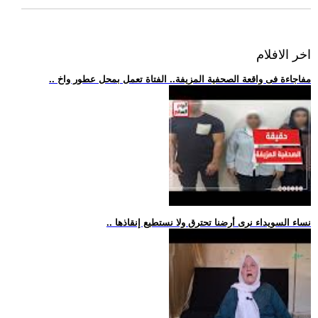
اخر الافلام
.. مفاجاءة فى واقعة الصحفية المزيفة.. الفتاة تعمل بمحل عطور واخ
.. نساء السويداء نرى أرضنا تحترق ولا نستطيع إنقاذها