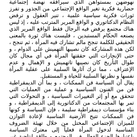
نهوضهن بمستواهن الذي سيرافقه نهضة إجتماعية
حضارية فكرية تغير الواقع الإجتماعي من الجذور و تفرز
ثورات فكرية سياسية علمية ، تنير العقول و ترفض
النظام الدكتاتوري و الواقع المرير المترتب عليه ، إذ ليس
هناك مجتمع يرفض فيه الرجال فقط الواقع المرير الذي
يصنعه الحكام المستبدين ، فليست هناك ثورة بالمعنى
الحقيقي للكلمة تنجح مالم تشارك فيه المرأة ، ثم تنجح ،
لكن هذه المشاركة كان نصيبها التهميش على الدوام ، و
حتى الإنجازات التي حققتها المرأة في أي مجال كان
طوال التأريخ كان نصيبها تاتهميش و الإهمال و عدم
الإعتراف ، مما ترك آثارها السلبية على عقلية المرأة
نفسها و نظرتها السلبية للحياة و المستقبل.
يقال أن السياسة فن الممكنات ، و بما أن الديمقراطية
فن من الفنون السياسية و عملية من العمليات التي
تتحقق مع أو إثر التغييرات السياسية ، و التحولات التي
تمر بها المجتمعات من الدكتاتورية إلى الديمقراطية ، و
بناء مؤسسات ديمقراطية سليمة ، فإن السياسة و كونها
فن الممكنات تتيح الأرضية المناسبة لإعادة التوازن
للميزان الإجتماعي المختل من خلال تهيئة الضروف
المناسبة لدخول المرأة فعلياً إلى معترك السياسة
بإعتبارها الجزء الفعال في المجتمع و طاقة إنتاجية غير