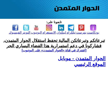
تابعونا على:
بودكاست
بنترست
تيلكرام
لينكدإن
الانستغرام
اليوتيوب
التويتر
الفيسبوك
تبرعاتكم وتبرعاتكن المالية تحفظ استقلال الحوار المتمدن،
فشاركونا في دعم استمرارية هذا الفضاء اليساري الحر
[اشترك في قناة ‫«الحوار المتمدن» على اليوتيوب]
الحوار المتمدن - موبايل
الموقع الرئيسي