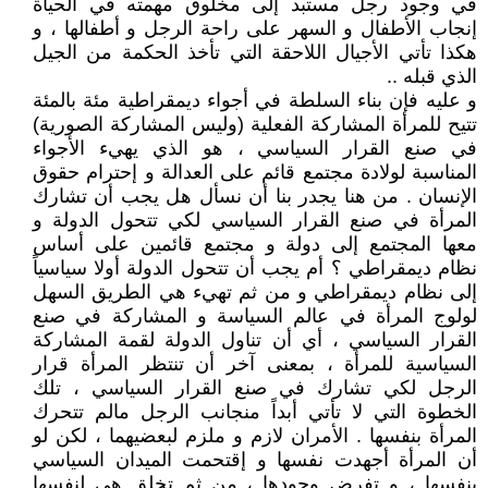
في وجود رجل مستبد إلى مخلوق مهمته في الحياة
إنجاب الأطفال و السهر على راحة الرجل و أطفالها ، و
هكذا تأتي الأجيال اللاحقة التي تأخذ الحكمة من الجيل
الذي قبله ..
و عليه فإن بناء السلطة في أجواء ديمقراطية مئة بالمئة
تتيح للمرأة المشاركة الفعلية (وليس المشاركة الصورية)
في صنع القرار السياسي ، هو الذي يهيء الأجواء
المناسبة لولادة مجتمع قائم على العدالة و إحترام حقوق
الإنسان . من هنا يجدر بنا أن نسأل هل يجب أن تشارك
المرأة في صنع القرار السياسي لكي تتحول الدولة و
معها المجتمع إلى دولة و مجتمع قائمين على أساس
نظام ديمقراطي ؟ أم يجب أن تتحول الدولة أولا سياسياً
إلى نظام ديمقراطي و من ثم تهيء هي الطريق السهل
لولوج المرأة في عالم السياسة و المشاركة في صنع
القرار السياسي ، أي أن تناول الدولة لقمة المشاركة
السياسية للمرأة ، بمعنى آخر أن تنتظر المرأة قرار
الرجل لكي تشارك في صنع القرار السياسي ، تلك
الخطوة التي لا تأتي أبداً منجانب الرجل مالم تتحرك
المرأة بنفسها . الأمران لازم و ملزم لبعضيهما ، لكن لو
أن المرأة أجهدت نفسها و إقتحمت الميدان السياسي
بنفسها ، و تفرض وجودها ، من ثم تخلق هي لنفسها