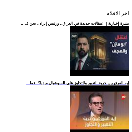
اخر الافلام
.. نشرة إخبارية | اعتقالات جديدة في العراق.. ورئيس إيران: نحن ف
.. إيه الفرق بين حرية التعبير والتجاوز على السوشيال ميديا؟. عما