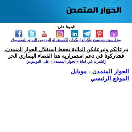
تابعونا على:
بودكاست
بنترست
تيلكرام
لينكدإن
الانستغرام
اليوتيوب
التويتر
الفيسبوك
تبرعاتكم وتبرعاتكن المالية تحفظ استقلال الحوار المتمدن،
فشاركونا في دعم استمرارية هذا الفضاء اليساري الحر
[اشترك في قناة ‫«الحوار المتمدن» على اليوتيوب]
الحوار المتمدن - موبايل
الموقع الرئيسي