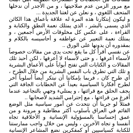
مع مرور الزمن عدم صلاحيتها ، و من الأجدر أن ندخلها
المتحف اللغوي ، و نعلن عن لغتنا الجديدة ...
و ليكون إبتكارنا هذه المرة له علاقة بأعماق هذا الكائن
الذي يسمى بالبشر ، الذي يمتلك نعمة النطق والكتابة و
القراءة ، على عكس كل مخلوقات الأرض أجمعين ، و
يمتلك نعمة التعبير عن عواطفه و أحاسيسه بالكلام و
بمقدوره أن يدونها على الورق ..
عن نفسي أقرأ كل ما يقع تحت يدي من مقالات خصوصاً
لأسماء أعرفها ، و حتى لأسماء لا أعرفها ، لكن أحبذ تلك
المقالات و الكتابات التي تفتح أبواباً على الأعماق البشرية
و تلك التي تطرق باب النفس البشرية من خلال الطرح ،
أي طرح كان ، فربما بإمكاننا أن نبتكر أيضاً أسلوباً آخر
لطرح أفكارنا السياسية بعيداً عن الخطابات الجافة التي
يجف الحلق مع قرائتها ، و يمتليء وجهي بالتجاعيد عندما
أفرغ من قراءتها ، مع إحترامي الشديد لأصحابها ..
فمثلاً لو جربنا أن نتحدث عن أمور سياسية مثل الوضع
القائم في العراق بأسلوب أكثر مطاطية و مرونة و من
عمق إحساسنا بالمسؤولية الإنسانية و الأخلاقية تجاه
أنفسنا و تجاه الآخرين ، وليس من خلال واجب ممارستنا
للكتابة كسياسيين أو كمفكرين نضع المشاعر الإنسانية