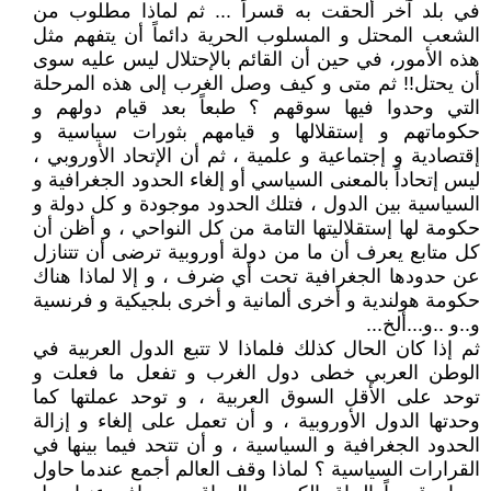
في بلد آخر ألحقت به قسراً ... ثم لماذا مطلوب من
الشعب المحتل و المسلوب الحرية دائماً أن يتفهم مثل
هذه الأمور، في حين أن القائم بالإحتلال ليس عليه سوى
أن يحتل!! ثم متى و كيف وصل الغرب إلى هذه المرحلة
التي وحدوا فيها سوقهم ؟ طبعاً بعد قيام دولهم و
حكوماتهم و إستقلالها و قيامهم بثورات سياسية و
إقتصادية و إجتماعية و علمية ، ثم أن الإتحاد الأوروبي ،
ليس إتحاداً بالمعنى السياسي أو إلغاء الحدود الجغرافية و
السياسية بين الدول ، فتلك الحدود موجودة و كل دولة و
حكومة لها إستقلاليتها التامة من كل النواحي ، و أظن أن
كل متابع يعرف أن ما من دولة أوروبية ترضى أن تتنازل
عن حدودها الجغرافية تحت أي ضرف ، و إلا لماذا هناك
حكومة هولندية و أخرى ألمانية و أخرى بلجيكية و فرنسية
و..و ..و...ألخ...
ثم إذا كان الحال كذلك فلماذا لا تتبع الدول العربية في
الوطن العربي خطى دول الغرب و تفعل ما فعلت و
توحد على الأقل السوق العربية ، و توحد عملتها كما
وحدتها الدول الأوروبية ، و أن تعمل على إلغاء و إزالة
الحدود الجغرافية و السياسية ، و أن تتحد فيما بينها في
القرارات السياسية ؟ لماذا وقف العالم أجمع عندما حاول