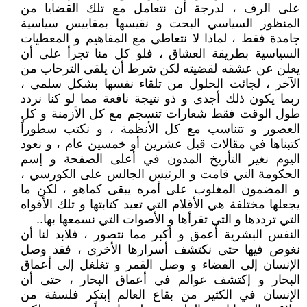
على الرف ، لدرجة أن نتعامل مع تلك القضايا من
المنظور السياسي البحت و نقيسها بمقاييس سياسية
جامدة فقط ، لماذا لا نتعاطى مع المفاهيم و المعطيات
السياسية بطريقة العشاق ، فلو كل منا تجرأ على أن
يعلن عن عشقه لقضيته لكن شرط أن يلقى الترحاب من
الآخر ، لجائت الحلول من تلقاء نفسها بشكل سلمي ،
ربما يكون ذلك أجدى و ذو نتيجة نافعة مما لو كنا نردد
طول الوقت فقط شعارات تنسجم مع كل الأزمنة و كل
العصور و تتناسب مع كل الأنظمة ، و نكتب سطوراً
كتبناها في مقالات قبل عشرين أو خمسين عام ، و نعود
اليوم نغير التأريخ المدون في أعلى الصفحة و إسم
الحكومة التي قامت و الرئيس الجالس على الكورسي ،
و المضمون المغلوب على أمره يبقى كماهو ، لكن ما
يجعلها مختلفة هي الأقلام التي تعيد كتابتها و تلك الأفواه
التي ترددها و التي تقرأها و الأصوات التي نسمعها بها..
النفس البشرية أعمق و أكبر مما نتصور ، فلابد لنا أن
نغوص فيها حتى نكتشف أسرارها الأخرى ، فقد وصل
الإنسان إلى الفضاء و وصل القمر و تغلغل إلى أعماق
البحار و إكتشف عوالم في أعماق البحار ، حتى أن
الإنسان في الكثير من بقاع العالم إبتكر فلسفة من