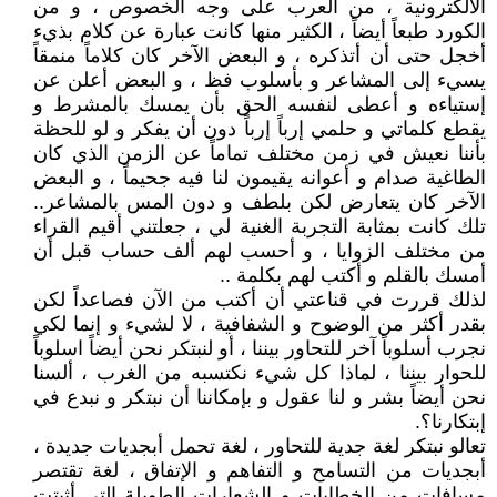
الألكترونية ، من العرب على وجه الخصوص ، و من
الكورد طبعاً أيضاً ، الكثير منها كانت عبارة عن كلام بذيء
أخجل حتى أن أتذكره ، و البعض الآخر كان كلاماً منمقاً
يسيء إلى المشاعر و بأسلوب فظ ، و البعض أعلن عن
إستياءه و أعطى لنفسه الحق بأن يمسك بالمشرط و
يقطع كلماتي و حلمي إرباً إرباً دون أن يفكر و لو للحظة
بأننا نعيش في زمن مختلف تماماً عن الزمن الذي كان
الطاغية صدام و أعوانه يقيمون لنا فيه جحيماً ، و البعض
الآخر كان يتعارض لكن بلطف و دون المس بالمشاعر..
تلك كانت بمثابة التجربة الغنية لي ، جعلتني أقيم القراء
من مختلف الزوايا ، و أحسب لهم ألف حساب قبل أن
أمسك بالقلم و أكتب لهم بكلمة ..
لذلك قررت في قناعتي أن أكتب من الآن فصاعداً لكن
بقدر أكثر من الوضوح و الشفافية ، لا لشيء و إنما لكي
نجرب أسلوباً آخر للتحاور بيننا ، أو لنبتكر نحن أيضاً اسلوباً
للحوار بيننا ، لماذا كل شيء نكتسبه من الغرب ، ألسنا
نحن أيضاً بشر و لنا عقول و بإمكاننا أن نبتكر و نبدع في
إبتكارنا؟.
تعالو نبتكر لغة جدية للتحاور ، لغة تحمل أبجديات جديدة ،
أبجديات من التسامح و التفاهم و الإتفاق ، لغة تقتصر
مسافات من الخطابات و الشعارات الطويلة التي أثبتت