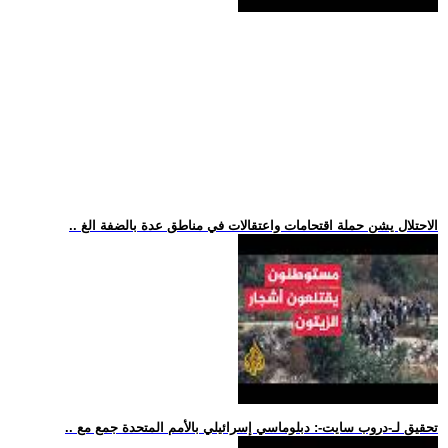
.. الاحتلال يشن حملة اقتحامات واعتقالات في مناطق عدة بالضفة الغ
.. تحقيق لـ-دروب سايت-: دبلوماسي إسرائيلي بالأمم المتحدة جمع مع