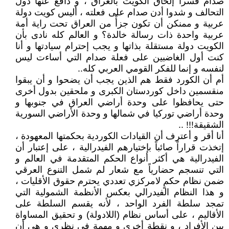
صدام قسراً إلحاق الكويت بالعراق ، و دافع عنها دول
التحالف و شدوا أدن صدام على فعلته ، أليس كويت دولة
عربية و ممنكن أن تكون جزأً من العراق تحت راية أمة
عربية واحدة ذات رسالة خالدة؟ و العالم كله نادى بأن
الكويت دولة مستقلة بذاتها و يجب إحترام سيادتها و أنا
كنت أول الغاضبين على فعلة صدام التي أساءت ليس
لنفسه و إنما للفكر القومي العربي كله..
أم أن الكورد فقط هم الذين يجب أن يضحوا و أن يبقوا
منقسمين داخل كوردستان الكبرى و ملحقين بدول أخرى
حتى يحافظوا على وحدة أراضي العراق في جنوبها و
وحدة أراضي توركيا في شمالها و وحدة الأراضي السورية
الشقيقة!!! ..
أنا أقر و أعترف أن القيادات الكوردية بحكمتها المعهودة ،
إتخذت قراراً صائباً بإختيارهم الفيدرالية ، على إعتبار أن
الفيدرالية هي أكثر أنواع الحكم المتقدمة في العالم و
التي تنسجم حضارياً مع شعار لم شمل التنوع العرقي
ضمن نظام حكمٍ لامركزي تعددي يحترم حقوق الأقليات ،
و هذا النظام الفيدرالي بعكس الأنظمة الشمولية التي
تمجد سلطة الفرد الواحد ، لأنه يقسم السلطة على
الأقاليم ، على أساس نظام (اللادولة) و تحقيق المساواة
بين الأفراد ، و نقطة أخرى و مهمة في نظري و هي أن