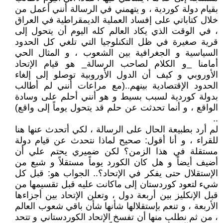
بقيام دولة كوردية ، و يتهمني في الرسالة أنني أعمل من
خلال كتاباتي على إفساد العملية الديمقراطية في العراق
، في الوقت الذي يكاد العالم كله اليوم أن يتحول إلى
قرية صغيرة في ظل التكنلوجيا التي تلغي كل الحدود
السياسية و الجغرافية بين الشعوب ، و المثال الحي
أمامنا _و الكلام لصاحب الرسالة_ هو قيام الإتحاد
الأوروبي و كيف أن الدول الأوروبية توصلو إلى إلغاء
الحدود الإقتصادية بينهم..(مع مراعات أنني لم أطالب
بدولة كوردية لسبب بسيط و هو أنني أحلم على وسادة
الواقع ، و أنما تحدثت عن حلم قد يتحول يوماً إلى واقع)
..
لم أرد بطبيعة الحال على الرسالة ، لكي أتحدث عنها هنا
للقراء ، و أنا أقول: صحيح لماذا نتحدث عن قيام دولة
مستقلة في هذا الزمن؟ لكن ضميري يحتم علي أن
أضيف أيضاً و هل كان الكورد يوماً مستقلاً و شبع من
الإستقلال حتى يفكر في الإتحاد؟.. الجواب هو: قبل كل
شيء لتعود كوردستان إلى ماكانت عليه قبل تقسيمها من
قبل الإنكليز بين أربعة دول ، وتعلن الإتحاد بين أجزاءها
الأربعة ، و تنعم بإستقلالها شأنها شأن باقي شعوب العالم
، من ثم نطلب منها أن تفسخ الإتحاد الكوردستاني و تتحد