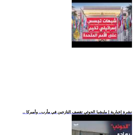
.. نشرة إخبارية | مليشيا الحوثي تقصف النازحين في مأرب.. وأميركا