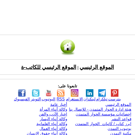
الموقع الرئيسي
الموقع الرئيسي للكاتب-ة
|
تابعونا على:
بنترست
تيلكرام
لينكدإن
الانستغرام
RSS
اليوتيوب
التويتر
الفيسبوك
الموقع الرئيسي
أخبار عامة
هيئة ادارة الحوار المتمدن - للإتصال بنا
وكالة أنباء المرأة
إحصائيات مؤسسة الحوار المتمدن
اخبار الأدب والفن
قواعد النشر
وكالة أنباء اليسار
ابرز كتاب / كاتبات الحوار المتمدن
وكالة أنباء العلمانية
يوتيوب التمدن
وكالة أنباء العمال
مكتبة التمدن
وكالة أنباء حقوق الإنسان