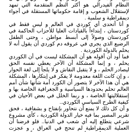
النظام الفيدرالي هو أكثر النظم المتقدمة التي تمهد
لإستقلال الشعوب و إقامة حكوماتها المستقلة في أجواء
ديمقراطية و سلمية .
و أنا أتحدى أي كوردي في العالم و ليس فقط في
كوردستان ، إبتداءاً بالقيادات العليا للأحزاب الحاكمة في
كوردستان وصولاً إلى أبسط مواطن ، وحتى الطفل
الرضيع الذي يجري في عروقه دم كوردي أن يقول أنه لا
يحلم بالدولة الكوردية .
فما أود أن أقوله هو أن المشكلة ليست في أن الكوردي
يحلم ، و إنما المشكلة أن الآخر يعطي نفسه الحق
ليصادر الحلم ، و لا يتقبل النقاش و لا يلجأ إلى لغة الحوار
، و إن كانت اللغة معدومة لا يفكر في إبتكارها ، المشكلة
هي أن هذا الآخر لا يتصور أن الكورد أمة شأنها شأن أمم
العالم تحلم بحدودها السياسية و الجغرافية الخاصة بها و
إستقلاليتها الخاصة ، و ربما الخلل في بعض الأحيان في
كيفية الطرح السياسي الكوردي..
و أن كل ذلك لا يمنع أن نتحاور بإنفتاح و بشفافية ، فحق
تقرير المصير بما فيه خيار الدولة الكوردية ، كأي مشروع
شرعي يتطلع إليه أي شعب في الدنيا.. فلو فرضنا أن
العملية الديمقراطية لم تنحج في العراق ، و عجزت