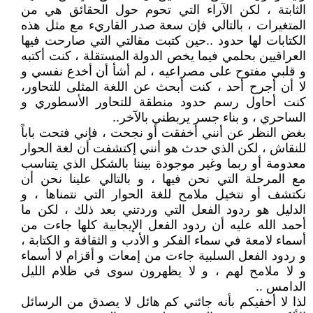
الثابتة ، لكن الآراء التي تحوم حول الحقائق هي من
المتغيرات ، بالتالي فإن سعة صدر القاريء مع مثل هذه
الكتابات لها حدود ..حين كتبت مقالتي التي صارحت فيها
العراقيين بحلمي فيما يخص الدولة المستقلة ، كنت أكتبه
و قلبي مفتوح على مصراعيه ، لم أشأ أن أخدع نفسي و
لا أن أجرح أحد ، كنت أبحث عن اللغة المثلى للتحاور،
كنت أحاول رسم حدود منطقة للتحاور الأسطوري و
الساحري ، و بناء جسر يربطني بالآخر..
بغض النظر عن أنني أخفقت أو نجحت ، فإني فتحت باباً
للنقاش ، لكن الذي حدث هو أنني إكتشفت أن لغة الحوار
معدومة أو ربما وغير موجودة بيننا بالشكل الذي يتناسب
مع المرحلة التي نحن فيها ، و بالتالي علينا نحن أن
نكتشف أو نتخيل ملامح للغة الحوار التي نتمناها ، و
الدليل هو ردود الفعل التي وردتني بعد ذلك ، لكن ما
أحمد الله عليه أن ردود الفعل الإيجابية كلها جاءت من
أسماء لامعة في سماء الفكر و الأدب و الثقافة و الكتابة ،
و ردود الفعل السلبية جاءت من إمعات و أقزام لا أسماء
و لا ملامح لهم ، و لا يظهرون سوى في ظلام الليل
الدامس ..
لذا لا أخفيكم بأنه جائني كم هائل لا يصدق من الرسائل