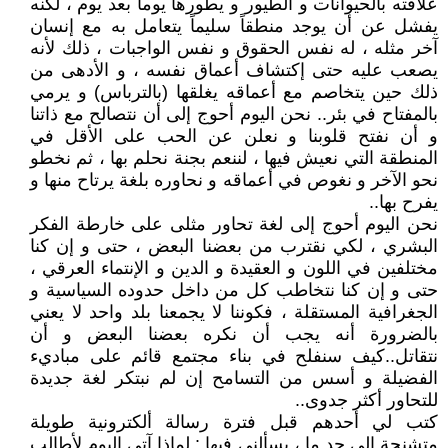
علاقته بالحيوانات و الطيور و يطورها يوماً بعد يوم ، لكنه
يفشل عن أن يوجد منطقاً سليماً يتعامل به مع إنسان
آخر مثله ، له نفس الحقوق و نفس الواجبات ، ذلك لأنه
يصعب عليه حتى إكتشاف أعماق نفسه ، و الأدهى من
ذلك حين يتخاصم مع أعماقه يغلقها (بالترباس) و يرمي
بالمفتاح في بئر.. نحن اليوم أحوج إلى أن نتصالح مع ذاتنا
و أن نفتح قلوبنا و نعلن عن الحب على الأقل في
المنطقة التي نعيش فيها ، لننعم بجنة نحلم بها ، ثم نخطو
نحو الآخر و نغوص في أعماقه و نحاوره بلغة يرتاح منها و
يفرح بها..
نحن اليوم أحوج إلى لغة تحاور مثلى على خارطة الفكر
البشري ، لكي نقترب من بعضنا البعض ، حتى و إن كنا
مختلفين في اللون و العقيدة و الدين و الإنتماء العرقي ،
حتى و إن كنا نتخاطب كل من داخل حدوده السياسية و
الجغرافية المستقلة ، فكوننا لا يجمعنا بلد واحد لا يعني
بالضرورة أنه يجب أن نكره بعضنا البعض و أن
نتقاتل..كيف سنفلح في بناء مجتمع قائم على مباديء
الفضيلة و أسس من التسامح إن لم نبتكر لغة جديدة
للتحاور أكثر جدوى..
كتب لي أحدهم قبل فترة رسالة ألكترونية طويلة
متشنجة إلى حد ما ، يسألني فيها : لماذا آتي اليوم لأطالب