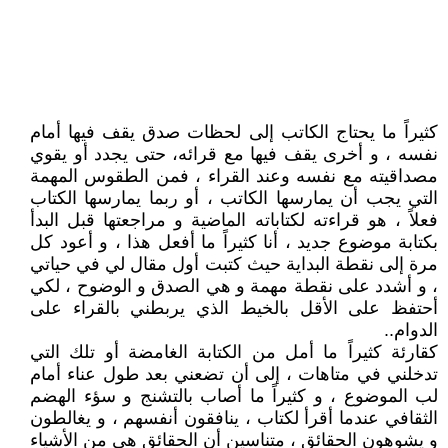
كثيراً ما يحتاج الكاتب إلى لحظات صدق يقف فيها أمام
نفسه ، و أخرى يقف فيها مع قرائه، حتى يجدد أو يقوي
مصداقيته مع نفسه وعند القراء ، فمن الطقوس المهمة
التي يجب أن يمارسها الكاتب ، أو ربما يمارسها الكتاب
فعلاً ، هو قراءته لكتاباته الماضية و مراجعتها قبل البدأ
بكتابة موضوع جديد ، أنا كثيراً ما أفعل هذا ، و أعود كل
مرة إلى نقطة البداية حيث كتبت أول مقال لي في حياتي
، و أشدد على نقطة مهمة و هي الصدق و الوضوح ، لكي
أحتفظ على الأقل بالخيط الذي يربطني بالقراء على
الدوام..
كقارئة كثيراً ما أمل من الكتابة الغامضة أو تلك التي
تدخلني في متاهات ، إلى أن تضعني بعد طول عناء أمام
لب الموضوع ، و كثيراً ما أصاب بالتشنج و سؤء الهضم
الثقافي عندما أقرأ لكتاب ، ينافقون أنفسهم ، و يغالطون
و يشوهون الحقائق ، متناسين أن الحقائق هي من الأشياء