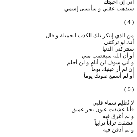
أني إن أحببتك
سيذهب عقلي و سأنسى إسمي
( 4 )
من الذي إبتكر تلك الكذب الجميلة و قال
أنك لو تركتني
ستتركني الدنيا
أو أن الله سيغضب مني
و أني سوف لن أنام و لن أحلم
إن لم أر عينيك يوماً
أو لم أسمع صوتك يوماً
( 5 )
لا تُظلِم سماء قلبي
فأنا عشقت عيون بحر عميق
و لم أغرق فيه
عشقت تراباً ترابياً
و لم أدفن فيه