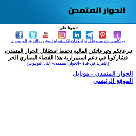
تابعونا على:
بودكاست
بنترست
تيلكرام
لينكدإن
الانستغرام
اليوتيوب
التويتر
الفيسبوك
تبرعاتكم وتبرعاتكن المالية تحفظ استقلال الحوار المتمدن،
فشاركونا في دعم استمرارية هذا الفضاء اليساري الحر
[اشترك في قناة ‫«الحوار المتمدن» على اليوتيوب]
الحوار المتمدن - موبايل
الموقع الرئيسي