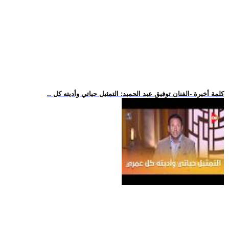
.. كلمة أخيرة -الفنان توفيق عبد الحميد: التمثيل حياتي وأديته كل