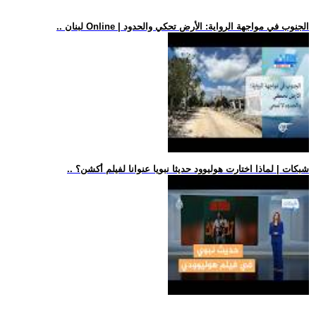
.. لبنان Online | الجنوب في مواجهة الرواية: الأرض تحكي والحدود
.. شبكات | لماذا اختارت هوليوود حديثا نبويا عنوانا لفيلم أكشن؟