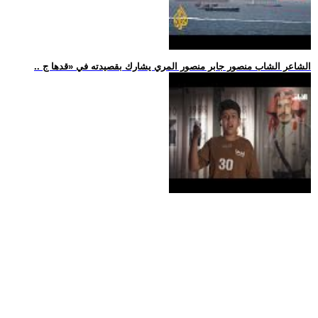
.. الشاعر الشاب منصور جابر منصور المري يشارك بقصيدته في «قدها ج