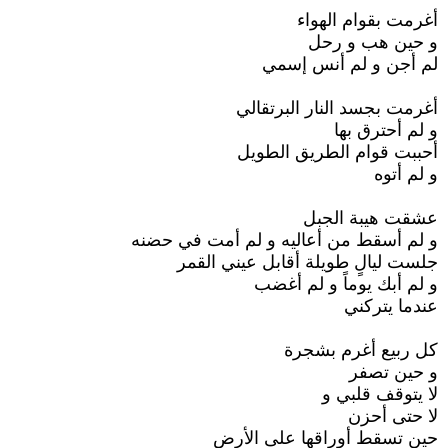
أغرمت بقوام الهواء
و حين هب و رحل
لم أجن و لم أنس إسمي
أغرمت بجسد النار البرتقالي
و لم أحترق بها
أحببت قوام الطريق الطويل
و لم أتوه
عشقت هيبة الجبل
و لم أسقط من أعاليه و لم أمت في حضنه
جلست ليالٍ طويلة أقابل عيني القمر
و لم أبك يوماً و لم أغضب
عندما يتركني
كل ربيع أغرم بشجرة
و حين تصفر
لا يتوقف قلبي و
لا حتى أحزن
حين تسقط أوراقها على الأرض