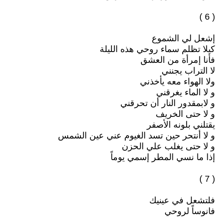
( 6 )
إشعل لي الشموع
كيلا تظلم سماء روحي هذه الليلة
فأنا إمرأة من العشق
لا التراب يجنني
ولا الهواء معه يأخذني
و لا الماء يغرقني
و لابمقدور النار أن تحرقني
و لا حتى الخريف
يقتلني بلونه الأصفر
و لا أنتحر حين تسد الغيوم عني عين الشمس
و لا حتى يغلب علي الحزن
إذا ما نسي المطر إسمي يوماً
( 7 )
فلتشعل في عينيك
فانوساً لروحي