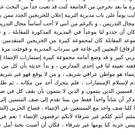
فترة ما بعد تخرجي من الجامعة كنت قد تعبت جداً من البحث ع
يت يوماً على باب مديرية التربية إعلان للخريجين الجدد ممن 
جال التدريس ، و بالرغم من أنني لا أحب أساساً مجال التدريس
ن أن حددو لنا موعداً في المديرية المذكورة للمقابلة ، و
موعد المقابلة كان لمجموعة كبيرة من الخريجين المتقدمين 
(الرفاق) البعثيين إلى قاعة في سرداب المديرية و فوجئت مرة
ي كبير و قد وضع أمامه مجموعة كبيرة إستمارات الإنتماء 
قته تعيينه لنا في إحدى المدارس ، و بدأ حديثه بأن كل من
إنتماء هو مواطن عراقي شريف ، و من لا يوقع فهو غير شري
دم لإستلام الإستمارات ، فلم يتحرك أحد من مكانه ، ثم طل
 قسمين الذين ينتمون و الذين لا ينتمون بأن نقف كل في ص
ذكر أن شاباً واحداً فقط من بيننا تقدم إلى صف المنتمين إل
نا كلنا صف واحد مع الممتنعين عن الإنتماء ، فصاح الحزبي (ا
ئتم أنتم كلكم غير شرفاء لأنكم ترفضون الإنتماء ! نعم في
س حزبه كنا يومها غير شرفاء ، فكان أن أصبت بخبة أمل ج