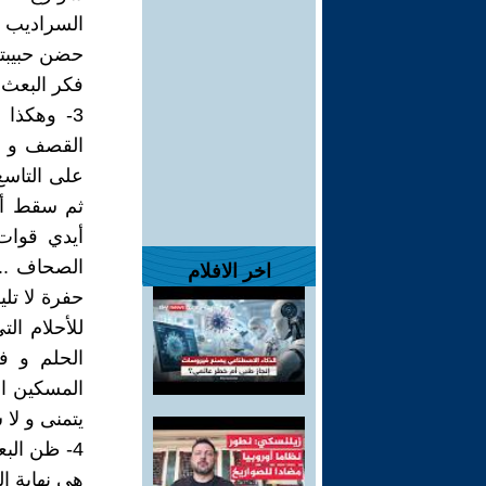
السراديب 
حضن حبيبته
فكر البعث 
3- وهكذا 
القصف و ال
على التاسع
ثم سقط أفر
أيدي قوات
الصحاف ..
اخر الافلام
حفرة لا تلي
للأحلام ال
الحلم و ف
المسكين ال
يتمنى و لا
4- ظن الب
هي نهاية ا