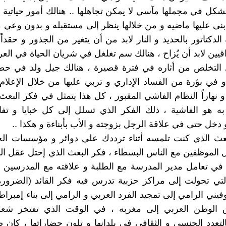
شكل في مجملها مآسي لا يمكن تجاهلها .. هنالك أمور حياتية إع
بنى عليها ماضيه و من خلالها ينظر إلى مستقبله و بدون وعي م
لدكتاتور بالحديد و النار لابد من أن يتغير من الجذور و حقدا
قيين لابد أن يُزاح ، هنالك سم تغلغل في شريان الحياة في الع
التخلص من أثاره في فترة قصيرة ، هنالك جيل ولد في حض
في بؤرة من الفساد الإداري و تربي عليها من خلال الإعلام
 و نهاراً النظام الفاشي المقبور ، كل هذا يتمثل في فكر البعث
ه هو الفاشية ، ذلك الفكر الذي تسلل إلى كل خبايا و تفا
 دخل حتى في علاقة الرجل بزوجته و الأب بأبناءة و هكذا ..
لبعث الذي كنت تلمسه أثناء ترددك على دوائر و مؤسسات الح
ل الموظفين مع الناس البسطاء ، فكر البعث الذي إحتل عقل ا
في تعامل مدير المدرسة مع الطلبة و علاقته مع المدرسين أي
تي تحولت إلى مراكز حزبية تدرس فيه فكر القائد (الضرورة
يني الرامي إلى تمجيد الفرد العربي و الرامي إلى بناء إمبراطو
لوطن العربي إلى مغربه ، في الوقت الذي تفتخر شعو
لتعدد الجنسي و الثقافي في بلدانها و تلون حضاراتها ، كان 