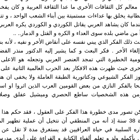
الم كل الثقافات الأخرى ما عدا الثقافة العربية و كان يفخر
انية يخلق بها عداءات مستميتة بين أبناء الشعب الواحد ، و تت
دما كان يشاهد العربي يقاتل الكوردي و الكوردي يكره العربي 
 من ماضي بلده سوى العداء و الكره و القتل و الدمار.. ..
عث ذلك الفكر الذي يبني نفسه على أنقاض الأخر و نفيه ، لأنه بن
إلغاء الأخر . فكر البعث و كما يشير إليه الدكتور منذر ال
قومية الخطيرة التي تمجد العنصر العربي وتجعله هو الاعلى
اخرى حيث ظهرت هذه الافكار بعد الحرب العالمية الثانية على ا
وز الفكر الشيوعي ودكتاتورية الطبقة العاملة ولا يخفى ان هنا
حا بالفكر النازي من بعض القومين العرب الذين اثروا او 
ومن هذه الشخصيات ساطع الحصري وميشيل عفلق وصلاح 
ن تصور مدى خطورة هذا الفكر على العقول ، فقد حكم هذا ا
طغيانه مدة 38 سنة إذ أنه من المنطقي أن نتخيل أن عملية تطهير 
 بأكمله ولد و تعلم ألفياء الكتابة و القراءة على أيدي مدرس