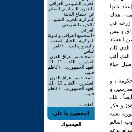
الحزب الشيوعي العراقي
تاد عليها
-
التقرير السياسي الصادر
عن اجتماع اللجنة
نه ، هناك
المركزية للحزب الشيو ...
ً زرعه في
/ الحزب الشيوعي
العراقي
راق و ليس
-
المجتمع العراقي والدولة
ن الفساد
المركزية : الخيار الصعب
والضرورة الت ... / ثامر
 الذي كان
عباس
 الذي أقل
-
لمحات من عراق القرن
العشرين - الكتاب 11 - 11
صيل حياة
العهد الجمهوري ... / كاظم
حبيب
-
لمحات من عراق القرن
كومة ، و
العشرين - الكتاب 10 - 11-
العهد الجمهوري ... / كاظم
لمدرسين و
حبيب
ضاً ، تلك
المزيد.....
ة) و فكر
المعجبين بنا على
رية بعثية
ب العالم
الفيسبوك
صدام يدعو