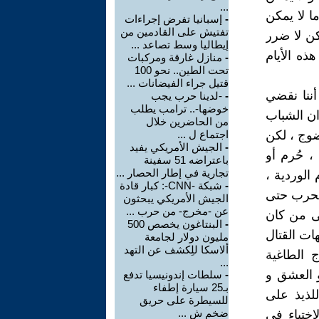
...
ا لا يمكن
-
إسبانيا تفرض إجراءات
تفتيش على القادمين من
كن لا ضرر
إيطاليا وسط تصاعد ...
ذه الأيام
-
منازل غارقة ومركبات
تحت الطين.. نحو 100
قتيل جراء الفيضانات ...
أننا نقضي
-
-لدينا حرب يجب
خوضها-.. ترامب يطلب
ان الشباب
من الحاضرين خلال
ضوج ، لكن
اجتماع ل ...
-
الجيش الأمريكي يفيد
 حُرم أو
باعتراضه 51 سفينة
تجارية في إطار الحصار ...
الوردية ،
-
شبكة -CNN-: كبار قادة
الحرب حتى
الجيش الأمريكي يبحثون
عن -مخرج- من حرب ...
ى من كان
-
البنتاغون يخصص 500
ت القتال
مليون دولار لجامعة
ألاسكا للِكشف عن التهد
 الطاغية
...
 العشق و
-
سلطات إندونيسيا تدفع
بـ25 سيارة إطفاء
لذيذ على
للسيطرة على حريق
ضخم ش ...
إختباء في