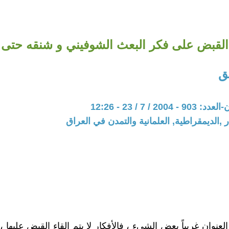
القبض على فكر البعث الشوفيني و شنقه حتى
ق
20 / 7 / 23 - 12:26
 ,الديمقراطية, العلمانية والتمدن في العراق
 العنوان غريباً بعض الشيء ، فالأفكار لا يتم إلقاء القبض عليها ،