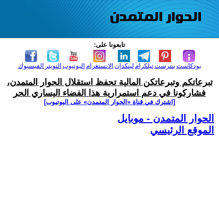
تابعونا على:
بودكاست
بنترست
تيلكرام
لينكدإن
الانستغرام
اليوتيوب
التويتر
الفيسبوك
تبرعاتكم وتبرعاتكن المالية تحفظ استقلال الحوار المتمدن،
فشاركونا في دعم استمرارية هذا الفضاء اليساري الحر
[اشترك في قناة ‫«الحوار المتمدن» على اليوتيوب]
الحوار المتمدن - موبايل
الموقع الرئيسي