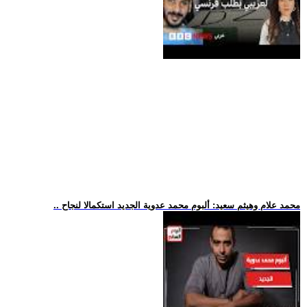
.. محمد علام وهيثم سعيد: ألبوم محمد عدوية الجديد استكمالا لنجاح