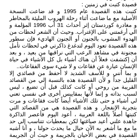
قصيدة كتبت في زمنين :
كتبت هذه القصيدة عام 1995 و قد ضاعت النسخة
الأصلية مع ما ضاعت أثناء رحلة الهروب المليئة بالمخاطر
و مغادرة كوردستان إثر أحداث 31 أب 1996 المؤلمة و
الي أرغمتني على الإغتراب. وحيث أن الشعر لحظات من
الهدوء المشوب بالجنون أو الجنون الهاديء فإن سطور
هذه القصيدة تعود اليوم لتدغدغ ذاكرتي في لحظات تأمل
مجنونة في مشاهد الرعب التي نراقبها من بعيد ، و بعد
أن إكتشفت فعلاً أن هناك أشياء بل كل الأشياء في حياة
الإنسان عبارة عن فقاعات و لا شيء سوى الفقاعات..
و بما أنني و للأسف الشديد لا أحفظ من قصائدي إلا
القليل جداً و لأن القصيدة هذه بالنسبة إلي من القصائد
القريبة من روحي أو كانت كذلك قبل أن تضيع ، ليس
لسبب بذاته و إنما لأنها بمقاييس أخرى في نفسي تعني
لي أشياء و حتى تلك الأشياء أيضاً كانت فقاعات و مرت
بتجربة الإنفجار. و هذه القصيدة هي من القصائد التي
كتبتها أصلاً باللغة العربية ، أعود اليوم فأعصر الذاكرة
جاهدة علني أعيد صياغتها لكن بمعطيات تتناسب إلى حد
ما مع ما أشعر به الآن حيال ما يحدث حولنا ، و أنا أشبه
القصيدة في بعض الأحيان بالجريمة و حيث أن الجريمة