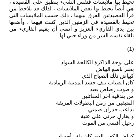
تحيط بها ملابسات فنفس الشيء ينطبق على القصيدة ،
هي أيضاً تحيط بها بعض الملابسات ، لذلك قد يلاحظ من
قرأ القصيدتين الفرق بينهما ، ذلك حسب الملابسات التي
تحيط بالقصيدة في الزمنين الذين كتبت فيهما ، وأضعها
بين يدي القاريء العزيز و أتمنى أن يفهم القاريء من
تلقاء نفسه السر من وراء حبي لها.
(1)
على لوحة الذاكرة الكالحة السواد
بحبر ناصع البياض
كبياض ذلك الصباح الذي
كان الضباب يلف جسد المدينة الرمادية
و صوت رصاص بعيد
من بندقية آخر المقاتلين
المتبقين من زمن البطولات المزيفة
يداعب جدران صمتي
و يغازل حزني على عتبة
رحيل أقسى من الموت
كبياض الكفن الذي كان يلف أجساد