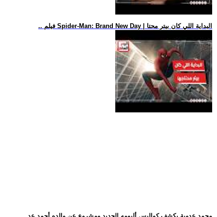
.. فيلم Spider-Man: Brand New Day | البداية اللي كان بيتر محتا
.. محمد عدوية يكشف كواليس ألبومه الجديد ومشروع عن والده أحمد عد