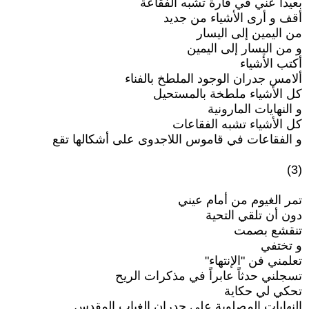
بعيداً عني في قارة تشبه الفقاعة
أقف و أرى الأشياء من جديد
من اليمين إلى اليسار
و من اليسار إلى اليمين
أكتب الأشياء
ألامس جدران الوجود الملطخ بالفناء
كل الأشياء ملطخة بالمستحيل
و النهايات المارونية
كل الأشياء تشبه الفقاعات
و الفقاعات في قاموس اللاجدوى على أشكالها تقع
(3)
تمر الغيوم من أمام عيني
دون أن تلقي التحية
تنقشع بصمت
و تختفي
تعلمني فن "الإنتهاء"
تسجلني حدثاً عابراً في مذكرات الريح
تحكي لي حكاية
النهايات المصلوبة على جدران الغياب المقدس