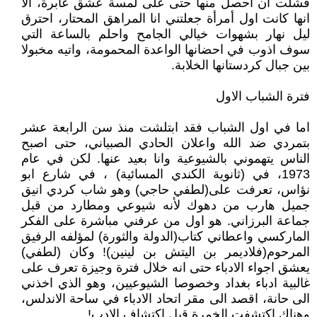
فشلت ان احصل منها حتى على لمسة عشق عابرة، الا
انها كانت اول أمرأة جعلتني انا المراهق المحتار، احترق
ليل نهار بشهوات خيالي الجامح واحلم بالساعة التي
سوف اذوب في احضانها الواعدة المحمومة، واتيه مخبولا
بين جبال كردستانها الخلابة.
فترة الشباب الاول
اما في اول الشباب فقد ابتلشت منذ سن الرابعة عشر
بتمردي ضد الله واعلان الحادي الصبياني، حتى اصبح
الناس يتهموني بالشيوعية وانا بعيد عنها. لكن في عام
1973، في (ثانوية الكندي المسائية) ، في شارع ابو
نؤاس، تعرفت على(لطفي حاجي) وهو شاب كردي انيق
جميل هارب من دهوك لأنه شيوعي ومطارد من قبل
جماعة البرزاني. هو اول من عرفني مباشرة على الفكر
الماركسي واعطاني كتاب(الدولة والثورة) لمؤلفه الرفيق
المرحوم(فلاديمر بن اليتش بن لينين)! وكان (لطفي)
يعشق اجواء الادباء حتى انه خلال فترة وجيزة تعرف على
غالبية ادباء بغداد وخصوصا الشيوعيين، وهو الذي اخذني
الى حانة، اقصد الى مقر اتحاد الادباء في ساحة الاندلس،
وهناك اكتشفت الخمرة قبل اكتشاف الادب!