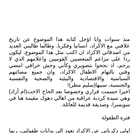
منذ سنوات وانا اؤجل كتابة هذا الموضوع عن تاريخ
علاقتي مع الاكراد، انسانيا وفكريا. وطالما طالبني العديد
من اصدقائي الاكراد ان اكتب مثل هذا الموضوع، ليكون
ردا على مزاعم المتعصبين القوميين واعلامهم الذي لا
يرحم، اذ نجحوا بتصويري وكأني وحش خرافي امضي
وقتي بالتهام الاطفال الاكراد، وان جميع مصائبهم
السياسية والاقتصادية والبيئية والصحية والنفسية
والجنسية، سببها(سليم مطر)!
اخيرا حسمت قراري وخصوصا بعد الحاح الاخت(ام آزاد)
وهي سيدة كردية عراقية من اهالي دهوك مقيمة هنا في
سويسرا، وصديقة قديمة للعائلة.
فترة الطفولة
اولى ذكرياتي عن الاكراد تعود الى بدايات طفولتي، ربما