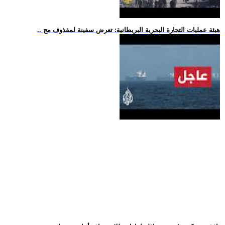
.. هيئة عمليات التجارة البحرية البريطانية: تعرض سفينة لمقذوف مج