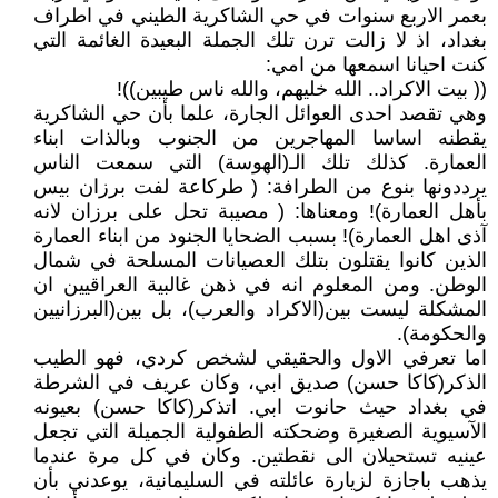
بعمر الاربع سنوات في حي الشاكرية الطيني في اطراف
بغداد، اذ لا زالت ترن تلك الجملة البعيدة الغائمة التي
كنت احيانا اسمعها من امي:
(( بيت الاكراد.. الله خليهم، والله ناس طيبين))!
وهي تقصد احدى العوائل الجارة، علما بأن حي الشاكرية
يقطنه اساسا المهاجرين من الجنوب وبالذات ابناء
العمارة. كذلك تلك الـ(الهوسة) التي سمعت الناس
يرددونها بنوع من الطرافة: ( طركاعة لفت برزان بيس
بأهل العمارة)! ومعناها: ( مصيبة تحل على برزان لانه
آذى اهل العمارة)! بسبب الضحايا الجنود من ابناء العمارة
الذين كانوا يقتلون بتلك العصيانات المسلحة في شمال
الوطن. ومن المعلوم انه في ذهن غالبية العراقيين ان
المشكلة ليست بين(الاكراد والعرب)، بل بين(البرزانيين
والحكومة).
اما تعرفي الاول والحقيقي لشخص كردي، فهو الطيب
الذكر(كاكا حسن) صديق ابي، وكان عريف في الشرطة
في بغداد حيث حانوت ابي. اتذكر(كاكا حسن) بعيونه
الآسيوية الصغيرة وضحكته الطفولية الجميلة التي تجعل
عينيه تستحيلان الى نقطتين. وكان في كل مرة عندما
يذهب باجازة لزيارة عائلته في السليمانية، يوعدني بأن