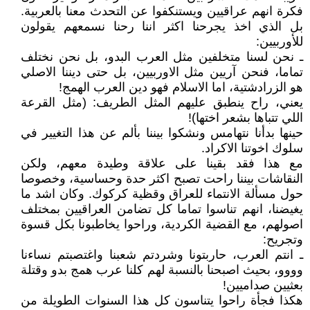
فكرة انهم عراقيين ويستنكفوا عن التحدث معنا بالعربية.
بل الذي اخذ يجرحنا اكثر اننا رحنا نسمعهم يقولون
للأوربيين:
ـ نحن لسنا متخلفين مثل العرب البدو، بل نحن نختلف
تماما، فنحن آريين مثل الاوربيين، بل حتى ديننا الاصلي
هو الزرادشتية، اما الاسلام فهو دين العرب الهمج!
يعني، راح ينطبق عليهم المثل الطريف: (مثل القرعة
اللي تتباها بشعر اختها)!
حينها بدأنا نتهامس ونشكوا بيننا بألم عن هذا التغيير في
سلوك اخوتنا الاكراد.
مع هذا فقد بقينا على علاقة وطيدة معهم، ولكن
النقاشات بيننا راحت تصبح اكثر حدة وحساسية، وخصوصا
حول مسألة الانتماء للعراق وقظية كركوك. وكان اشد ما
يغيضنا، انهم تناسوا تماما كل تضامن العراقيين بمختلف
اصولهم، مع القضية الكردية، وراحوا يخاطبونا بكل قسوة
وتجريح:
ـ انتم العرب، حاربتونا وشردتم شعبنا واغتصبتم نساءنا
وووو، بحيث اصبحنا بالنسبة لهم كلنا عرب همج بدو وقتلة
بعثيين صداميين!
هكذا فجأة راحوا يتناسون كل هذا السنوات الطويلة من