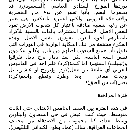
يوردها المؤرخ البغدادي العباسي (المسعودي). قد
يفسرها البعض بأنها تعبير عن نوع من العنصرية
والاستعلاء العروبي، ولكني اعتبرها بالعكس، هي تعبير
عن رغبة شعبية صادقة بأعتبار كل شعوب الارض تعود
لنفس الاصل الانساني المشترك. بالذات بالنسبة للأكراد
باعتبارهم اخوة للعرب يعودون لنفس الاصل. وهذه
الفكرة مشتقة من تلك الحكاية الواردة في التورات التي
تقول بأن جميع الشعوب اصلهم من بابل، وكانوا يتكلمون
نفس اللغة البابلية، لكن بعد دمار برج بابل تفرقوا
و(تبلبلت) السنهم! اما كلمة(كرد) فلم اجد في القاموس
العربي أي علاقة بين فعل(كرد) و(تزوج او عاشر)، بل
وجدت معاني : ابعد وطرد وقطع. واسم(كرد)
يعني(اساس العنق)!
فترة المراهقة
في هذه الفترة بين الصف الخامس الابتدائي حتى الثالث
متوسط، حيث كنت اعيش في حي السعدون والبتاوين
وسط بغداد، كنا مجموعة من الاصدقاء من مختلف
الجماعات العراقية. هناك (عماد بطو، الكلداني التلكيفي)،