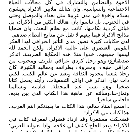
الاخوة والتضامن والتشارك في كل مجالات الحياة
الاجتماعية والسياسية. وان هنالك ملايين الاكراد يعيشون
بسلام واخوة في مدن عربية مثل بغداد والموصل وحتى
في الجنوب. بل تناسوا بأن هنالك الكثير من الاكراد، بل
قبائل كردية بكاملها، كانت مع نظام البعث. وان ضحايا
مذابح الاكراد فيما بينهم لا تقل عن مذابح النظام ضدهم.
لدي حكايات كثيرة تصور مدى التأثير الخرافي لهذا الفكر
القومي العنصري على غالبية الاكراد، ولكن الحمد لله
ليسوا جميعهم. خذوا مثلا هذه الحكاية الطريفة. اتذكر
صديقنا(ع) وهو رجل كردي عراقي طريف ومحبوب من
عراقي جنيف، ومعروف بطرائفه ومقالبه الكثيرة. كان
رجلا شعبيا محدود الثقافة وبعيد عن عالم الكتب. لكني
ذات نهار، اتذكر في اوائل التسعينات، رأيته يحمل كتابا
ضخما وهو يسير عند المحطة. فناديته وتسالمنا
وتمازحنا،وسألته عن ماهية هذا الكتاب الذي بين يديه،
فاجابني ساخرا:
ـ اسمع استاذ سالم، هذا الكتاب ما يفيدتكم انتم العرب..
هذا كتاب نبي الاكراد!
فضحكت مستغربا وقد ازداد فضولي لمعرفة كتاب نبي
الاكراد! وبعد الحاح كشف لي غلافه، واذا بعنوانه العربي: