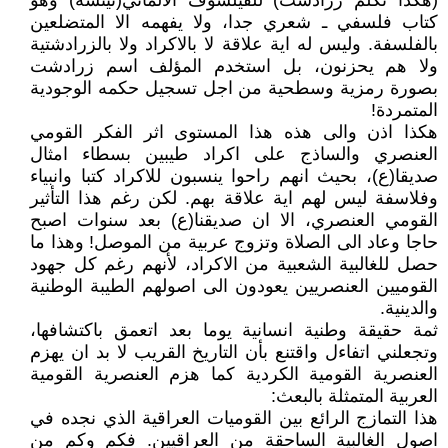
(هكذا تكلم زرادشت) للفيلسوف الالماني(نيتشه) وهو
كتاب فلسفي ـ شعري جدا، ولا يفهمه الا المتضلعين
بالفلسفة. وليس له اية علاقة لا بالاكراد ولا بالزرادشتية
ولا هم يحزنون، بل استخدم المؤلف اسم زرادشت
بصورة رمزية وسطحية من اجل تسجيل حكمه الوجودية
المتمردة!
هكذا اذن والى هذه هذا المستوى اثر الفكر القومي
العنصري والساذج على اكراد طيبين بسطاء امثال
صديقا(ع)، بحيث انهم راحوا ينسبون للاكراد كتبا وانبياء
وفلاسفة ليس لهم اية علاقة بهم. لكن رغم هذا التأثير
القومي العنصري، الا ان صديقنا(ع) بعد سنوات اصبح
حاجا وعاد الى الصلاة وتزوج عربية من الموصل! وهذا ما
حصل للغالبية الشعبية من الاكراد، لأنهم رغم كل جهود
القوميين العنصريين يعودون الى اصولهم الطيبة الوطنية
والدينية.
ثمة حقيقة وطنية انسانية يوما بعد اتعمق باكتشافها،
وتجعلني اتفاءل واقتنع بأن التاريخ القريب لا بد ان يهزم
العنصرية القومية الكردية كما هزم العنصرية القومية
العربية المتمثلة بالبعث:
هذا التمازج الرائع بين القوميات العراقية الذي نجده في
اصول الغالبية الساحقة من العراقيين. فكم وكم من