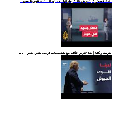
.. نافذة عسكرية | تعرض ناقلة إماراتية للاستهداف أثناء عبورها مض
.. العربية ويكند | بعد تقرير خلافه مع هيغسيث.. ترمب ينفي نقص ال