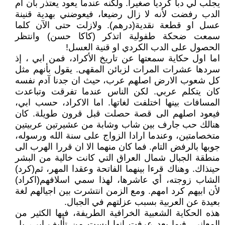
يجلب لي دبا كرديا صغيرا. ولكنه عندما يعود يعتذر بأن ام
الدب رفضت لأنه لا زال رضيعا، فيعوضني بهدية قنينة
عسل او قطعة نقدية(درهم). ولازلت حتى الآن كلما
سمعت ضحكة طفولية اتذكر (كاكا حسن) وانتظر
الحصول على الدب الكردي او قنية العسل!
اما اول حكاية سمعتها عن تاريخ الأكراد، فمن ابي ، إذ
سردها عشرات المرات لزبائن المقهى. يقول بأنهم مثل
كل شعوب الارض اصلهم عرب، حيث ان جدنا آدم نفسه
كان يتكلم عربي. لكن الناس عندما تفرقت وتباعدت
المسافات بينها اختلفت لغاتها. اما الاكراد، حسب ابي،
فيعود اصلهم الى قصة حصلت قبل قرون طويلة. كان
هنالك حب جارف بين شاب وشابة من عشيرتين عربيتين
متخصامتين، وعندما ارادا الزواج على سنة الله ورسوله،
جوبها بالرفض التام. فما كان منهما الا ان قررا الهرب الى
منطقة الجبال شمال العراق التي كانت خالية من البشر
حينذاك. وهناك قرءا بينهما الفاتحة وعقدا المهر، ثم(كرد)
الشاب زوجته، أي عاشرها، لهذا سمي اسلافهم(اكراد)
لأن ابيهم كرد امهم. ومع الزمن انتشرت بين اجيالهم لغة
بعيدة عن العربية بسبب عزلتهم في الجبال.
هذه الحكاية الشعبية الخرافية الطريفة، فيها الكثير من
المعاني. فيما بعد عرفت انها ليست من تأليف ابي، بل