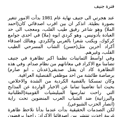
فترة جنيف
عند هجرتي الى جنيف نهاية عام 1981 بدأت الامور تتغير
بصورة بطيئة. اتذكر ان بين اقرب اصدقائي كان(احمد
الملا) وهو شاعر رقيق طيب القلب، ومعجب الى حد
العبادة بأدونيس. وهو كردي ابوه (ملا) في احدى جوامع
كركوك، ويكتب شعرا بالعربي والكردي. وهنالك اصدقاء
أكراد آخرين مثل(حسن) الشاب المسرحي الطيب
القلب، وغيرهم.
وفي اواسط الثمانينات نظمنا اكبر تظاهرة في جنيف
تضامنا مع الاكراد في معاناتهم من نظام صدام. وفي هذه
التظاهرة كاد ان يقتل صديقي(عدنان ـ ابو صارم)
برصاصة طائشة من احد موظفي القنصلية العراقية.
وكان تمسكنا بالقضية الكردية من الشدة والاخلاص،
بحيث اننا تغاضينا تماما عن الاخبار الواردة عن المذابح
التي راحت تمارسها الميليشيات القومية(الطلبانية
والبرزانية) ضد الشباب العرب المنضوين تحت راية
(انصار الحزب الشيوعي).
لكن الصدمات الحقيقية بدأت عندما بدأنا نلاحظ ظاهرة
غريبة اخذت تنتشر بين اصدقائنا الاكراد: راحوا يرفضون