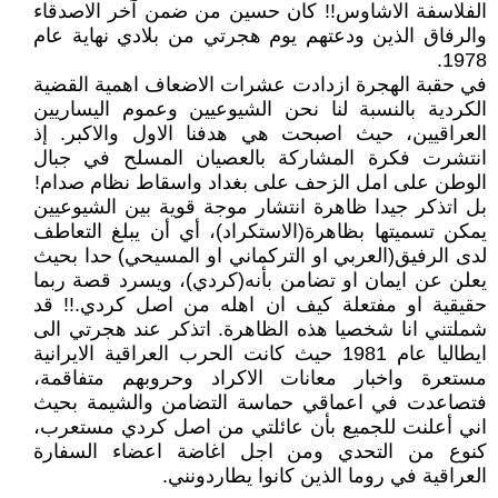
الفلاسفة الاشاوس!! كان حسين من ضمن آخر الاصدقاء
والرفاق الذين ودعتهم يوم هجرتي من بلادي نهاية عام
1978.
في حقبة الهجرة ازدادت عشرات الاضعاف اهمية القضية
الكردية بالنسبة لنا نحن الشيوعيين وعموم اليساريين
العراقيين، حيث اصبحت هي هدفنا الاول والاكبر. إذ
انتشرت فكرة المشاركة بالعصيان المسلح في جبال
الوطن على امل الزحف على بغداد واسقاط نظام صدام!
بل اتذكر جيدا ظاهرة انتشار موجة قوية بين الشيوعيين
يمكن تسميتها بظاهرة(الاستكراد)، أي أن يبلغ التعاطف
لدى الرفيق(العربي او التركماني او المسيحي) حدا بحيث
يعلن عن ايمان او تضامن بأنه(كردي)، ويسرد قصة ربما
حقيقية او مفتعلة كيف ان اهله من اصل كردي.!! قد
شملتني انا شخصيا هذه الظاهرة. اتذكر عند هجرتي الى
ايطاليا عام 1981 حيث كانت الحرب العراقية الايرانية
مستعرة واخبار معانات الاكراد وحروبهم متفاقمة،
فتصاعدت في اعماقي حماسة التضامن والشيمة بحيث
اني أعلنت للجميع بأن عائلتي من اصل كردي مستعرب،
كنوع من التحدي ومن اجل اغاضة اعضاء السفارة
العراقية في روما الذين كانوا يطاردونني.