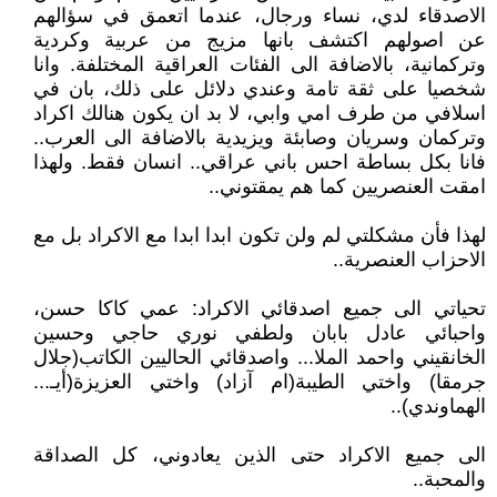
الاصدقاء لدي، نساء ورجال، عندما اتعمق في سؤالهم
عن اصولهم اكتشف بانها مزيج من عربية وكردية
وتركمانية، بالاضافة الى الفئات العراقية المختلفة. وانا
شخصيا على ثقة تامة وعندي دلائل على ذلك، بان في
اسلافي من طرف امي وابي، لا بد ان يكون هنالك اكراد
وتركمان وسريان وصابئة ويزيدية بالاضافة الى العرب..
فانا بكل بساطة احس باني عراقي.. انسان فقط. ولهذا
امقت العنصريين كما هم يمقتوني..
لهذا فأن مشكلتي لم ولن تكون ابدا ابدا مع الاكراد بل مع
الاحزاب العنصرية..
تحياتي الى جميع اصدقائي الاكراد: عمي كاكا حسن،
واحبائي عادل بابان ولطفي نوري حاجي وحسين
الخانقيني واحمد الملا... واصدقائي الحاليين الكاتب(جلال
جرمقا) واختي الطيبة(ام آزاد) واختي العزيزة(أيـ...
الهماوندي)..
الى جميع الاكراد حتى الذين يعادوني، كل الصداقة
والمحبة..