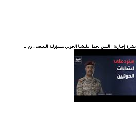
.. نشرة إخبارية | اليمن يحمل مليشيا الحوثي مسؤولية التصعيد.. وم