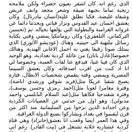
الذي رغم انه كان اشقر بعيون خضراء ولكن ملامحه
زنجية تماما بجبهة ضيقة وشعر مجعد وانف عريض
وشفاه غليضة، فكنا نطلق عليه(انسان نيادرتال). وكان
يعشق احسان عبد القدوس ونزار قباني ويحدثنا دائما عن
غزواته الغرامية والبطولية التي يؤلفها بخياله. ثم (تحسين
التركماني، التلعفري) وكان رومانتكيا يمضي وقتي بكتابة
رسائل ملتهبة الى حبيتيه. وهناك (عوديشو الآثوري) الذي
يمتلك صوتا رقيقا يغني به اجمل الاغاني الهندية. وهنالك
خصوصا(عادل بابان) من عائلة كردية بغدادية، وهو الوحيد
الذي كان فينا غنيا، فيدفع عنا لفات العمبة، وخصوصا لي
انا اذ كنت من اقرب اصدقائه. وكان يعشق السينما
المصرية ويمضي وقته بتقمص شخصيات الابطال، فتارة
يصبح شقيا عريكا مثل(فريد شوقي ورشدي اباضة)،
وفترة مغامرا لعوبا مثل(احمد رمزي وحسن يوسف)،
وفترة شقندحيا فكاهيا مثل(عبد السلام النابلسي واحمد
مدبولي). وهو اول من حدثني عن العصيانات الكردية
وعن اجداده الذين نزحوا من السليمانية منذ اكثر من
قرن ليقيموا في بغداد ويشاركوا بصنع الدولة العراقية.
وفي هذا العمر ايضا وقعت انا بعشق(خانزاد) وهي فتاة
كردية عشتارية خلابة تشتغل في (بيت القادر). رغم اني