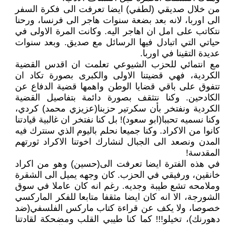
من خلال صديقي (لطفي) ايضا تعرفت الى فكرة السفر
الى اوربا، لانه بعد بضعة سنوات هاجر الى فرنسا، ورحنا
نتكاتب على امل ان اهاجر اليه. وكانت المرة الاولى في
حياتي التي اتبادل فيها الرسائل مع صديق. وبعد سنوات
عديدة التقينا في اوربا.
مع انتمائي للحزب الشيوعي تعلمت ان اقدس القضية
الكردية، فهي قضيتنا الاولى والكبرى بصورة تكاد ان
تتفوق على باقي قضايا الوطن واهمها قضية الدفاع عن
الكادحين. وكنا نتثقف بصورة دائمة بتفاصيل القضية
الكردية ونفتخر بأن سكرتير حزبنا(عزيزي محمد) كردي،
وكنا نسميه تحببا(ابو سعود)! بل كنا نفتخر ان غالبية قيادتنا
كانوا من الاكراد. وكنا جميعا نحلم باليوم الذي سنترك فيه
المدن ونصعد الى الجبال لنشارك اخوتنا الاكراد ثورتهم
المقدسة!
في هذه الفترة ايضا تعرفت الى(حسين) وهو من اكراد
خانقين، ورفيقي في الحزب. كان وجهه يميل الى الشقرة
وملامحه تشع طيبة وجديه. رغم انه كان عاملا في سوق
الشورجة، الا انه كان ايضا مثقفا متابعا للفكر الماركسي
خصوصا، ولا يكف عن قراءة كتاب ماركس الفلسفي(ضد
دهورنك)، تخيلو!!! كما كنا طيبي القلب ومضحكة لقادتنا