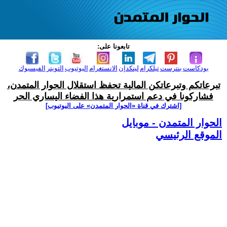
تابعونا على:
بودكاست
بنترست
تيلكرام
لينكدإن
الانستغرام
اليوتيوب
التويتر
الفيسبوك
تبرعاتكم وتبرعاتكن المالية تحفظ استقلال الحوار المتمدن،
فشاركونا في دعم استمرارية هذا الفضاء اليساري الحر
[اشترك في قناة ‫«الحوار المتمدن» على اليوتيوب]
الحوار المتمدن - موبايل
الموقع الرئيسي