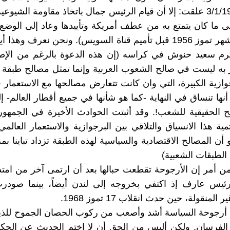
الصادر 3/1/1959 علقت: إلا أن قيام الرئيس جمال باتخاذ مقاومة الشيو
لى ما كان يتمتع به من عطف أمريكة وتأييدها وعاد إلى الوضع
عليه حتى شهر تموز 1956 قبل تأميم قناة السويس). ونحن نعرف وهذا
كرم سعيد حنوش في كراسه (إن هذه الدعوة بالرغم من الإطا
 به ليست في صالح الشعوب العربية وإنما تمثل مصالح طبقة
وازية الكبيرة، التي وان كانت تتعارض مصالحها مع الاستعمار
أنها تنساق في النهاية -كما هو شأنها في جميع أقطار العالم- إ
 الحقيقية للشعب!. وقد أثبتت الحوادث الأخيرة في الجمهوري
مية هذا الانسياق والتلاقي بين البرجوازية والاستعمار العالم
ن المصالح الاقتصادية والسياسية لهذه الطبقة تزداد تباينا بم
لطبقات الشعبية)
ن أمر إن الأرجوحة تقطعت حبالها بعد أن ارتمى آخر من امتط
رئيس عارف إذ اكتفي بخروجه إلى لندن أيضاً، بينما صودرت
المنقولة، حين حدث انقلاب 17 تموز 1968.
ن أرجوحة السياسة أشد وأصعب من ركوب الحصان الجموح للذين
الفرسان. ولكن أليس من الحق أن لا اختم الحديث عن الحكم