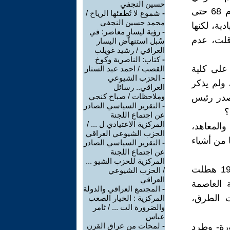
حسين النجفي
وهو في أواخر أيامه. ففي الفترة الوجيزة من منتصف كانون الثاني لعام 68 حتى
-
شموع لا تُطفئها الرياح /
محمد حسين النجفي
ادية، لكنها
-
رؤية ليسارٍ معاصر: في
قلت، عدم
سُبل استنهاض اليسار
العراقي / رشيد غويلب
-
كتاب: الناصرية وكوخ
على كلية
القصب / احمد عبد الستار
-
الحزب الشيوعي
 وزراء، ولم يذكر
العراقي.. رسائل
وملاحظات / صباح كنجي
أصدر رئيس
-
التقرير السياسي الصادر
؟
عن اجتماع اللجنة
المركزية الاعتيادي ل ... /
مين والمعاهد،
الحزب الشيوعي العراقي
 من أشياء
-
التقرير السياسي الصادر
عن اجتماع اللجنة
المركزية للحزب الشيو ...
وحدثت موجة برد شديدة، زاد معها طبعا برود مزاج الحكم. في 19/3/68 هطلت
/ الحزب الشيوعي
العراقي
 العاصمة
-
المجتمع العراقي والدولة
ت الطرق،
المركزية : الخيار الصعب
والضرورة الت ... / ثامر
عباس
-
لمحات من عراق القرن
ورة- وطرد