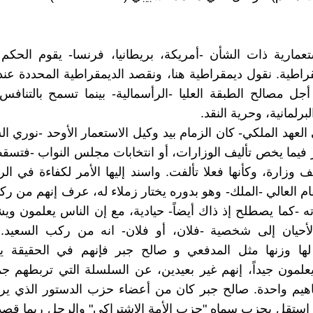
تعمارية ذات الشأن -أمريكة، بريطانيا، فرنسا- يقوم الحكم
طية. نقول ديمقراطية هنا، ونقصد الديمقراطية المحددة عن
جل مصالح الطبقة العليا -الرأسمالية- بينما تسمح بالتناف
لبرلمانية، وحرية النقد.
العهد الملكي- كان الزمام بيد وكيل الاستعمار الأوحد -نوري ال
 فيما يخص تأليف الوزارات، أو انتخابات مجلس النواب -فتسق
ف وزارة، وكأنها فعلا تألفت. واسند إليها الأمر لكفاءة في ال
ام العالي -الملك- وهو بدوره يختار زملاء له، عرف إنهم من رك
ته -كما يصطلح إذ ذاك أيضاً- حيادية، مع إن الناس يعلمون و
لأحيان إلى شخصية -فلان، أو فلان- انه من ركب السعيد.
ا وزنها مثل المدفعي و صالح جبر فإنهم في الحقيقة ي
يعلمون جيداً، إنهم غير بعيدين، عن السلسلة التي تربطهم جميع
اهيم واحدة. صالح جبر كان من أعضاء حزب الدستور الذي ير
 استقل بحزب سماه "حزب الأمة الاشتراكي" والرجل ربما قصد