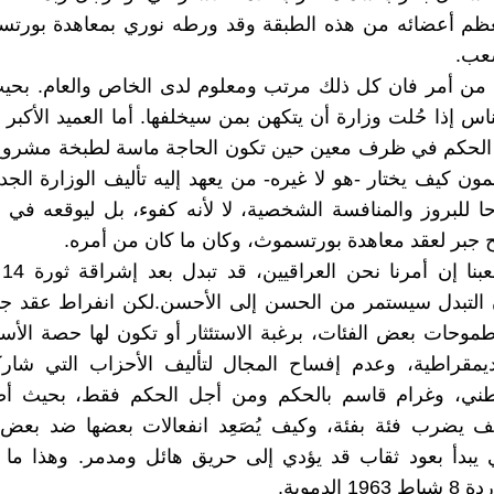
ظم أعضائه من هذه الطبقة وقد ورطه نوري بمعاهدة بورتس
شعب.
 من أمر فان كل ذلك مرتب ومعلوم لدى الخاص والعام. بحي
اس إذا حُلت وزارة أن يتكهن بمن سيخلفها. أما العميد الأكبر 
الحكم في ظرف معين حين تكون الحاجة ماسة لطبخة مشروع 
ون كيف يختار -هو لا غيره- من يعهد إليه تأليف الوزارة الجدي
ا للبروز والمنافسة الشخصية، لا لأنه كفوء، بل ليوقعه في 
جبر لعقد معاهدة بورتسموث، وكان ما كان من أمره.
وح
 وان التبدل سيستمر من الحسن إلى الأحسن.لكن انفراط عقد جبه
موحات بعض الفئات، برغبة الاستئثار أو تكون لها حصة الأسد
يمقراطية، وعدم إفساح المجال لتأليف الأحزاب التي شار
لوطني، وغرام قاسم بالحكم ومن أجل الحكم فقط، بحيث أ
 يضرب فئة بفئة، وكيف يُصَعِد انفعالات بعضها ضد بعض، غ
ي يبدأ بعود ثقاب قد يؤدي إلى حريق هائل ومدمر. وهذا م
1 الدموية.