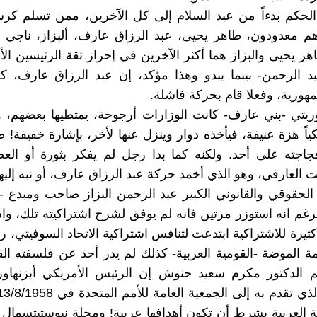
لحكم بدءاً من عبد السلام إلى كل الآخرين، ممن تسلم كر
هم معدودون، طاهر يحيى، عبد الرزاق عارف، ألبزاز، ناجي 
ر يحيى والبزاز هما أكثر الآخرين في إحراز ثقة الرئيسين الأ
د الرحمن- بينما يبدو وهذا مؤكد، إن عبد الرزاق عارف، ك
مهورية، وفعلا قام بحركة فاشلة.
يتي -بني عارف- كانت الوزارات أرجوحة، يمتطيها بعضهم، ول
كياً هزة عنيفة، فيأخذه دوار وينزل عنها لأخر، بإشارة خفيفة! 
جته على أحد. ولكنه كما بدا رجل لم يفكر بثورة أو العصي
 العارفي، وهو الذي أخمد حركة عبد الرزاق عارف، أو نبه إليها
ذ الحقوقي والقانوني الكبير عبد الرحمن البزاز صاحب ومبدع -ا
رغم انه استوزر مرتين فانه لم يوفق لشرح اشتراكيته تلك، وا
يرة للاشتراكية ابتدعت لتنافس اشتراكية الاتحاد السوفيتي، رغ
لمة الموضة -القومية العربية- كذلك لم يدر أحد عن فلسفته ال
 الدكتور مكرم سعيد حنوش إن الرئيس الأمريكي أيزنهاو
ية العربية بشرط أن تكون أهدافها عربية! ومجلة نيوستيتسمال