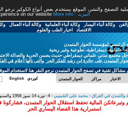
ة التصفح والنشر، الموقع يستخدم بعض أنواع الكوكيز نرجو النق
More info - المزيد
experience on our website
الفن
-
وكالة أنباء اليسار
-
وكالة أنباء العلمانية
-
وكالة أنباء العمال
-
وكا
الاقتصاد
-
اخبار الطب والعلوم
 الرئيسي لمؤسسة الحوار المتمدن
، علمانية، ديمقراطية، تطوعية وغير ربحية
ل مجتمع مدني علماني ديمقراطي حديث يضمن الحرية والعدالة الاجتم
حوار المتمدن على جائزة ابن رشد للفكر الحر والتى نالها أعلام في الفك
م مشاكل تقنية في تصفح الحوار المتمدن نرجو النقر هنا لاستخدام الموقع
كوردي
English
الاخبار
مراكز
الحوار المتمدن
ية والتمدن في العراق
-
محمد علي الشبيبي
- 4- ثورة 14 تموز 1958 والسنوات العجاف/ 20
 وتبرعاتكن المالية تحفظ استقلال الحوار المتمدن، فشاركونا 
استمرارية هذا الفضاء اليساري الحر