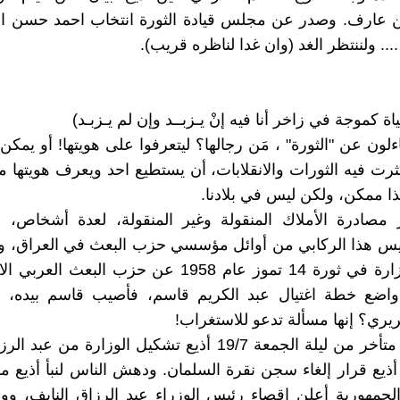
 عارف. وصدر عن مجلس قيادة الثورة انتخاب احمد حسن البك
... ولننتظر الغد (وان غدا لناظره قريب).
ياة كموجة في زاخر أنا فيه إنْ يـزبــد وإن لم يـزبـد)
لون عن "الثورة" ، مَن رجالها؟ ليتعرفوا على هويتها! أو يمكن 
ثرت فيه الثورات والانقلابات، أن يستطيع احد ويعرف هويتها م
ذا ممكن، ولكن ليس في بلادنا.
 مصادرة الأملاك المنقولة وغير المنقولة، لعدة أشخاص، م
ليس هذا الركابي من أوائل مؤسسي حزب البعث في العراق، و
في أول وزارة في ثورة 14 تموز عام 1958 عن حزب البعث 
واضع خطة اغتيال عبد الكريم قاسم، فأصيب قاسم بيده، 
ريري؟ إنها مسألة تدعو للاستغراب!
وفي وقت متأخر من ليلة الجمعة 19/7 أذيع تشكيل الوزارة من ع
جمهورية أعلن إقصاء رئيس الوزراء عبد الرزاق النايف، ووز