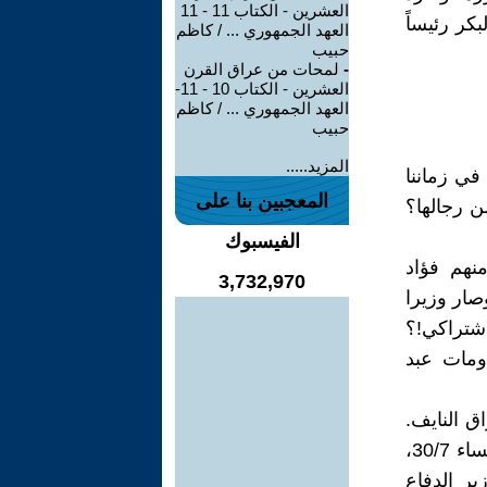
العشرين - الكتاب 11 - 11
ر رئيساً
العهد الجمهوري ... / كاظم
حبيب
-
لمحات من عراق القرن
العشرين - الكتاب 10 - 11-
العهد الجمهوري ... / كاظم
حبيب
المزيد.....
في زماننا
المعجبين بنا على
ن رجالها؟
الفيسبوك
نهم فؤاد
3,732,970
صار وزيرا
العربي الاشتراكي!؟
ومات عبد
بد الرزاق النايف.
وفي 23/7 أذيع قرار إلغاء سجن نقرة السلمان. ودهش الناس لنبأ أذيع مساء 30/7،
ير الدفاع