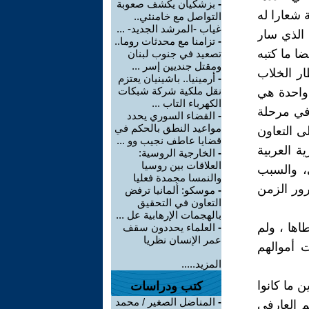
-
بزشكيان يكشف صعوبة
عية شعارا له
التواصل مع خامنئي..
غياب -المرشد الجديد- ...
 الذي سار
-
تزامنا مع محدثات روما..
 أيضا ما كتبه
تصعيد في جنوب لبنان
ومقتل جنديين إسر ...
ر الخلاب
-
أرمينيا.. باشينيان يعتزم
نقل ملكية شركة شبكات
 واحدة هي
الكهرباء التاب ...
 في مرحلة
-
القضاء السوري يحدد
مواعيد النطق بالحكم في
لى التعاون
قضايا عاطف نجيب وو ...
ة العربية
-
الخارجية الروسية:
العلاقات بين روسيا
ي، والسبب
والنمسا مجمدة فعليا
رور الزمن
-
موسكو: ألمانيا ترفض
التعاون في التحقيق
بالهجمات الإرهابية عل ...
اها ، ولم
-
العلماء يحددون سقف
عمر الإنسان نظريا
 أموالهم
المزيد.....
 ما كانوا
كتب ودراسات
-
المناضل الصغير / محمد
 العارفي