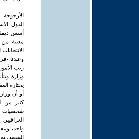
الأرجوحة
الدول الاس
أسس ديمقرا
معينة من أ
الانتخابات ا
وعندنا -في 
رتب الأمور
وزارة وتتأل
يختاره المق
أو أن وزار
كثير من ا
شخصيات له
العراقيين 
واحد، ومف
السعيد، ثم