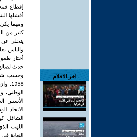
إقطاع فمع
أفشلها ال
ومهما يكن
كثير من الن
يتخلى عن 
والناس يعلم
أختار طموح
حدث لصالح 
اخر الافلام
1958.
الوطني، وط
الأسس الد
الاتحاد ا
الشاغل كيف
اللهب الذ
النهاية في ردة 8 شباط 963