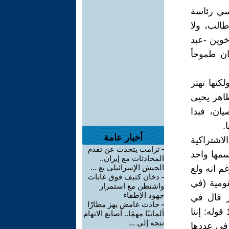
سي رئاسة
طالب، ولا
خوين -عبد
ان طموحاً
كنها تهتز
طاهر يحيى
ان، فبدا
.
أخبار عامة
لاشتراكية
-
ترامب يتحدث عن تقدم
سمها واحد
المحادثات مع إيران..
الجيش الإسرائيلي يع ...
م انه ولع
-
دخان كثيف فوق غابات
قومية (في
واشنطن مع استمرار
جهود الإطفاء
ر قال في
-
حادث غامض يهز مطارًا
مشروعه الذي تقدم به إلى الجمعية العامة للأمم المتحدة في 13/8/1958 قوله: إننا
ألمانيًا مهمًا.. أصابع الاتهام
تتجه إلى ...
 في عددها