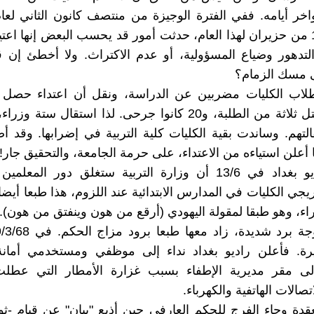
اليوم الـ 13 من حزيران لهذا العام، حدثت أمور قد يحسب البعض إنها اعتي
لتدهور وضياع المسؤولية، أو عدم الاكتراث. ولا أخطئ إن 
ى مسك الزمام؟
لاب الكليات مضربين عن الدراسة، ونقل أن اعتداء حصل 
التربية، فقتل ثلاثة من الطلبة، و20 كانوا جرحى. لذا استقال ستة
تهم. وساندت بقية الكليات كلية التربية في إضرابها. وقد 
نا أعلن استياءه من الاعتداء، على حرمة الجامعة، والتحقيق جار!
وأعلن راديو بغداد في 13/6 أن وزارة التربية ستغلق دور المعل
جي الكليات في المدارس الابتدائية عند اللزوم، هذا طبعا أيضا
اء، وهو طبقا لمقولة اليهودي (أرقع من هون وينفتق من هون).
رة. فأعلن راديو بغداد نداء إلى موظفي ومستخدمي أمانة
لى مقر مديرية الإطفاء بسبب غزارة الأمطار التي عطل
صالات الهاتفية والكهرباء.
قدة وجاء الفرج للحكم العارفي حين أذيع "بيان" عن قيام -ث