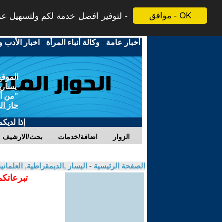
موافق - OK
لتوفير افضل خدمة لكم ولتسهيل عملي
أخبار عامة
-
وكالة أنباء المرأة
-
اخبار الأدب و
الموقع
يسارية
"من أج
حاز ال
إذا لديك
الزوار
اضافة/خدمات
بحث/الارشيف
الصفحة الرئيسية
-
اليسار ,الديمقراطية, العلمان
تبرعاتكم