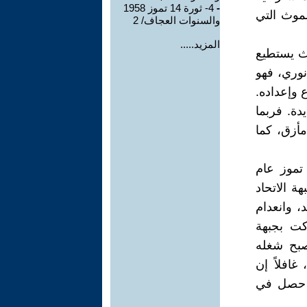
-
4- ثورة 14 تموز 1958
موث التي
والسنوات العجاف/ 2
المزيد.....
ث يستطيع
نوري، فهو
وإعداده.
دة. فربما
مأزق، كما
سب شعبنا إن أمرنا نحن العراقيين، قد تبدل بعد إشراقة ثورة 14 تموز عام
ة الاتحاد
، وانعدام
كت بجبهة
صبح شغله
افلاً إن
ا حصل في