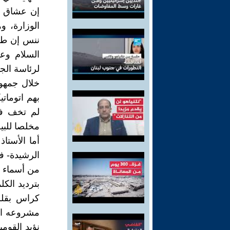
إن عشاق ا
الوزارة، و
ننس إن طاه
السلام وعب
لرئاسة الج
خلال جمهور
بهم اتوماتي
لم تخف فجا
مخلصا للبيت
أما الأستا
الرشيدة- ف
من أسماء كث
بترديد الك
كراس بقلم
نؤيد القوم