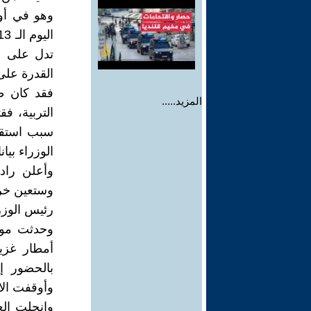
تدل على ا
القدرة عل
فقد كان ط
المزيد.....
سبب استقال
الوزراء بيا
وستعين خري
رئيس الوزر
أمطار غزي
بالحضور إ
وأوقفت الات
وانحلت الع