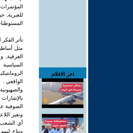
المؤتمرات 
للعبرية, 
المستوطنا
تأثر الفكر 
مثل أساطير
العرقية, و
السياسية ف
الرومانتيك
اخر الافلام
الواقعي .
والصهيونية 
بالإشارات
الصوفية عل
وتعبر اللا
أي الشعب و
ونتاج لنمو