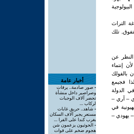
لبيولوجية
غة التراث
فوق, تلك
 النظر عن
أن إنتماء
ن بالفولك
أخبار عامة
ذا فجيمع
-
صور صادمة.. يرقات
ي الدولة
وصراصير داخل منشأة
تحضر آلاف الوجبات
ي – آري –
لركاب ...
هيونية في
-
شاهد.. حريق غابات
مستعر يجبر آلاف السكان
– يهودي –
بغرب كندا على الفرا ...
-
الحوثيون يزعمون شن
هجوم ضخم على قوات