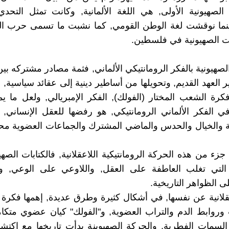
الصهيونية الأولى, هي اللغة الألمانية, وكانت تمثل التحد
حينما نوقشت لغة الوطن القومي, كما نشبت ما تسمى حرب ال
ت الصهيونية في فلسطين.
الصهيونية بالفكر الرومانتيكي الألماني, فثمة مصادر مشتركه بي
 العهد القديم, وتحويلها من أساطير دينية إلى عقائد سياسية, 
فكرة الشعب المختار (الفولك), الفكر الإمبريالي, ولعل ما يمي
ي الفكر الألماني الرومانتيكي, هو رفضها للعقل الإنساني
ية والخيال والحدس والماضي المشترك والجماعات العضوية مح
جزء من هذه الحركة الرومانتيكية اللاعقلانية, فالكتابات الصهي
 التي تغلب العاطفة على العقل, واللاوعي على الوعي, و
ى الظواهر التاريخية.
عقلانية عن نفسها, في أشكال كثيرة وطرق عديدة, إهمها فكرة "
روابط الدم والتراب العضوية, و"الفولك" كيان عضوي متكام
 السمات الفطرية, والحركة الصهيوينة بدأت تاريخها مع إكتشاف