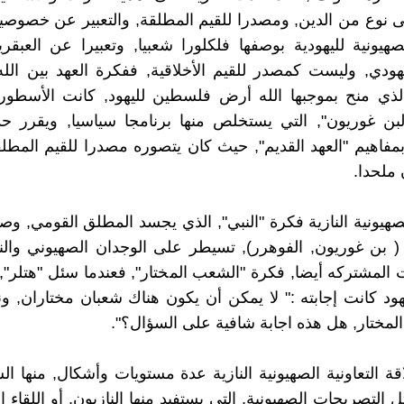
لى نوع من الدين, ومصدرا للقيم المطلقة, والتعبير عن خصوص
يونية لليهودية بوصفها فلكلورا شعبيا, وتعبيرا عن العبقري
ودي, وليست كمصدر للقيم الأخلاقية, ففكرة العهد بين الل
الذي منح بموجبها الله أرض فلسطين لليهود, كانت الأسطور
بن غوريون", التي يستخلص منها برنامجا سياسيا, ويقرر حد
فاهيم "العهد القديم", حيث كان يتصوره مصدرا للقيم المطلق
 ملحدا.
هيونية النازية فكرة "النبي", الذي يجسد المطلق القومي, وصو
 بن غوريون, الفوهرر), تسيطر على الوجدان الصهيوني والن
المشتركه أيضا, فكرة "الشعب المختار", فعندما سئل "هتلر
يهود كانت إجابته :" لا يمكن أن يكون هناك شعبان مختاران, و
لمختار, هل هذه اجابة شافية على السؤال؟".
قة التعاونية الصهيونية النازية عدة مستويات وأشكال, منها ال
التصريحات الصهيونية, التي يستفيد منها النازيون, أو اللقاء 