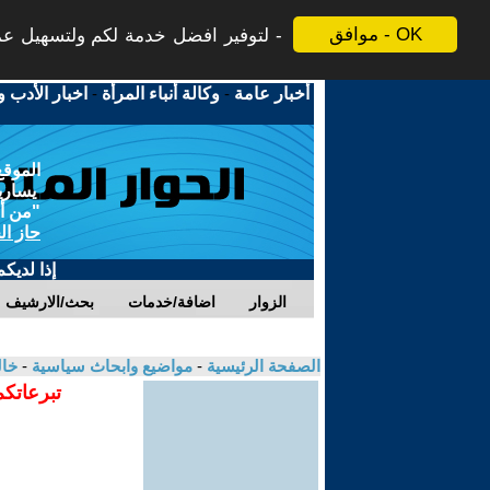
موافق - OK
لتوفير افضل خدمة لكم ولتسهيل عملي
أخبار عامة
-
وكالة أنباء المرأة
-
اخبار الأدب و
الموقع
يسارية
"من أج
حاز ال
إذا لديك
الزوار
اضافة/خدمات
بحث/الارشيف
الصفحة الرئيسية
-
مواضيع وابحاث سياسية
-
خال
تبرعاتكم