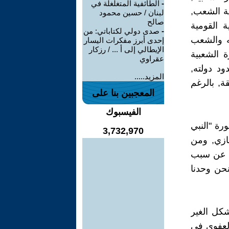
-
الطائفية المتغلغلة في
ية الشعب,
لبنان / حسين محمود
صالح
ة القومية
-
صدى دولي لكتاباتي: من
ه والشعب
إحدى أبرز مفكرات اليسار
الإيطالي إلى أ ... / رزكار
ة الشعبية
عقراوي
ود دولته,
المزيد.....
ة, بالرغم
المعجبين بنا على
الفيسبوك
رة "النبي
3,732,970
ازي, ومن
", عن سبب
نحن وحدنا
شكل الغير
العفوي في