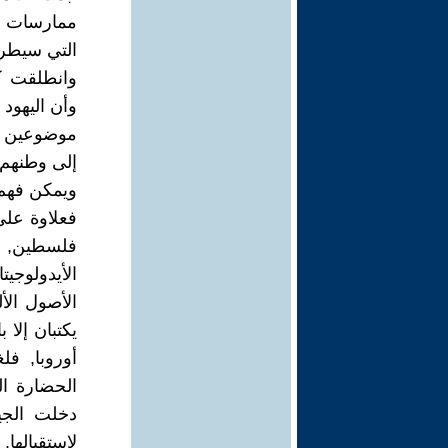
ممارسات ال
التي سيطر 
وانطلقت كل
وأن اليهود
موضوعين تح
إلى وطنهم 
ويمكن فهم ا
فعلاوة على
فلسطين, يو
الأيدولوجيتا
الأصول الأل
يكتبان إلا 
أوروبا, فل
الحضارة الب
دخلت الجيو
لإستقبالها