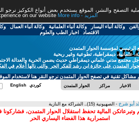
ة التصفح والنشر، الموقع يستخدم بعض أنواع الكوكيز نرجو النق
More info - المزيد
experience on our website
الفن
-
وكالة أنباء اليسار
-
وكالة أنباء العلمانية
-
وكالة أنباء العمال
-
وكا
الاقتصاد
-
اخبار الطب والعلوم
 الرئيسي لمؤسسة الحوار المتمدن
، علمانية، ديمقراطية، تطوعية وغير ربحية
ل مجتمع مدني علماني ديمقراطي حديث يضمن الحرية والعدالة الاجتم
حوار المتمدن على جائزة ابن رشد للفكر الحر والتى نالها أعلام في الفك
م مشاكل تقنية في تصفح الحوار المتمدن نرجو النقر هنا لاستخدام الموقع
كوردي
English
الاخبار
مراكز
الحوار المتمدن
د أبو شرخ
- الصهيونية (15).. الشراكة مع النازية
 وتبرعاتكن المالية تحفظ استقلال الحوار المتمدن، فشاركونا 
استمرارية هذا الفضاء اليساري الحر