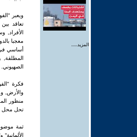
ويعبر "الف
تعاقد بين 
الأفراد, و
معجبا بالدو
المزيد.....
أساسي في ا
المطلقة, 
الصهيوني.
فكرة "الف
والأرض, وه
منظور المج
تحل محل ال
ثمة موضوعا
الألمانية" 