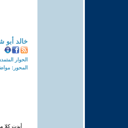
خالد أبو 
الحوار المتمدن-العدد: 3453 - 11
المحور: مواض
أبدت كلا من