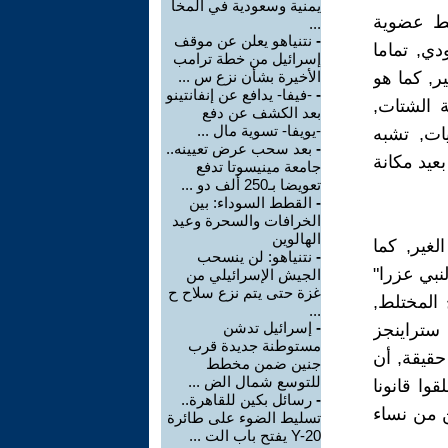
يمنية وسعودية في المخا
ابط عضوية
...
-
نتنياهو يعلن عن موقف
دي, تماما
إسرائيل من خطة ترامب
ر, كما هو
الأخيرة بشأن نزع س ...
-
-فيفا- يدافع عن إنفانتينو
ة الشتات,
بعد الكشف عن دفع
-يويفا- تسوية مال ...
يات, تشبه
-
بعد سحب عرض تعيينه..
بعيد مكانة
جامعة مينيسوتا تدفع
تعويضا بـ250 ألف دو ...
-
القطط السوداء: بين
الخرافات والسحرة وعيد
الهالوين
لغير, كما
-
نتنياهو: لن ينسحب
لنبي عزرا"
الجيش الإسرائيلي من
غزة حتى يتم نزع سلاح ح
 المختلط,
...
-
إسرائيل تدشن
 ستراينجز
مستوطنة جديدة قرب
حقيقة, أن
جنين ضمن مخطط
للتوسع شمال الض ...
وا قانونا
-
رسائل بكين للقاهرة..
ن من نساء
تسليط الضوء على طائرة
Y-20 يفتح باب الت ...