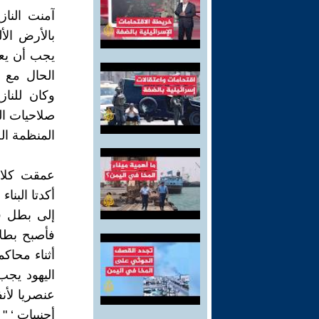
آمنت الناز
بالأرض الأ
يجب أن يعم
الحال مع ا
وكان للناز
صلاحيات الم
المنظمة الص
عمقت كلا م
أكدتا البنا
إلى بطل قو
فأصبح بطلا
أثناء محاكم
اليهود يجب
عنصريا لأنف
أجنبيات ‘ " .