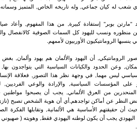
ي شعب له كيان جماعي, وله تاريخه الخاص, المتميز وسماته ا
 "مارتن بوبر" إستفادة كبيرة, من هذا المفهوم, وأعاد صيا
ن منظوره ونسب لليهود كل السمات الصوفية كالانفصال والت
 ينسبها الرومانتيكيون الأوربيون لأممهم.
ور الرومانتيكي, أن اليهود والألمان هم يهود وألمان, بغض
مكان, وعن الحدود والكيانات السياسية التي يتواجدون بها, ل
سياسي ليس مهما, في وجهة نظر هذا التصور, فعلاقة الإنسا
على المؤسسات السياسية, والإرادة والوعي الفرديين, ل
لمنحدرين من العرق الألماني, يجب أن يصبحوا مواطنين ف
 بغض النظر عن أماكن تواجدهم,أي أن هوية الشخص تصبح (ناز
حيث أن حقيقتهم الأساسية هي الألمانية, وتقابلها الفكرة الص
 اليهودي يجب أن يكون لوطنه اليهودي فقط, وهويته ( صهيوني 