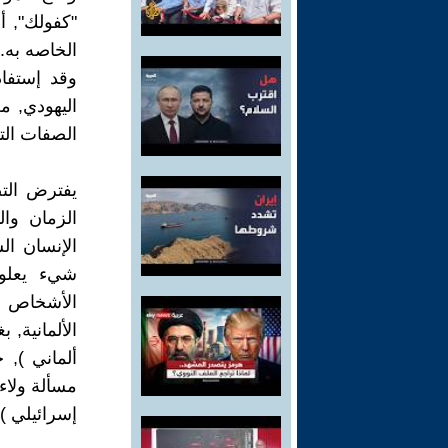
"كفولك", أ
الخاصه به.
وقد إستفاد
اليهودي, م
الصفات التي
يفترض التص
الزمان وال
الإنسان ال
شيء يعلو 
الأشخاص ا
الألمانية,
ألماني ), 
مسألة ولاء
إسرائيلي ).