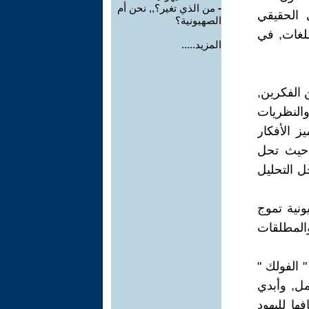
-
من الذي تغير؟,, نحن أم
ي الحقيقي
الصهيونية؟
لغات, في
المزيد.....
ن الفكرين,
والنظريات
ز الأفكار
, حيث تحل
ل التحليل
ونية تموج
المطلقات
 الفولك "
ل, وأبدي
ها لليهود