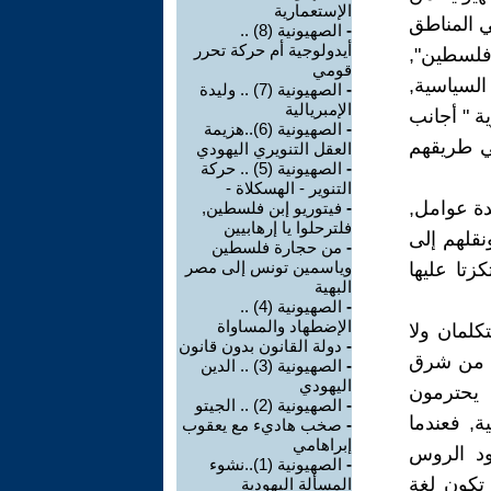
الإستعمارية
ي المناطق
-
الصهيونية (8) ..
أيدولوجية أم حركة تحرر
 فلسطين",
قومي
السياسية,
-
الصهيونية (7) .. وليدة
الإمبريالية
ة " أجانب
-
الصهيونية (6)..هزيمة
ي طريقهم
العقل التنويري اليهودي
-
الصهيونية (5) .. حركة
التنوير - الهسكلاة -
دة عوامل,
-
فيتوريو إبن فلسطين,
فلترحلوا يا إرهابيين
نقلهم إلى
-
من حجارة فلسطين
وياسمين تونس إلى مصر
زتا عليها
البهية
-
الصهيونية (4) ..
الإضطهاد والمساواة
تكلمان ولا
-
دولة القانون بدون قانون
نية من شرق
-
الصهيونية (3) .. الدين
اليهودي
د يحترمون
-
الصهيونية (2) .. الجيتو
ة, فعندما
-
صخب هاديء مع يعقوب
إبراهامي
هود الروس
-
الصهيونية (1)..نشوء
 تكون لغة
المسألة اليهودية