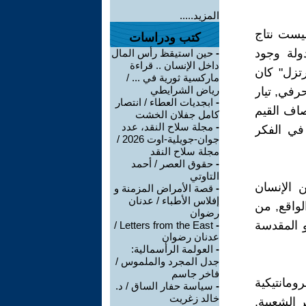
المزيد.....
ليست نتاج
كتب ودراسات
دولة وجود
-
حين استيقظ رأس المال
داخل الإنسان .. قراءة
رتزل" كان
ماركسية ثورية في ... /
رياض الشرايطي
رفي, تيار
-
ابجديات العطاء / انتصار
اف القيم
كامل جفلان الخشت
-
مجلة سلاح النقد، عدد
في الفكر
جوان-جويلية-اوت 2026 /
مجلة سلاح النقد
-
حقوق العصر / أحمد
التاوتي
 الإنسان
-
قصة الأمراض المزمنة و
إفلاس الأطباء / عدنان
لواقع, من
رضوان
و المقدسة
Letters from the East /
-
عدنان رضوان
-
العولمة الرأسمالية:
جدل المجرد والملموس /
فاخر جاسم
ومانتيكية
-
سياسة حفار الساق / د.
خالد زغريت
 الشعبية,