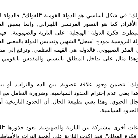
ولك" في شكل أساسي هو الدولة القومية "للفولك", فالدولة 
الأفراد, كما هو التصور الفرنسي الليبرالي, وإنما يسبق ال
سيطرت فكرة الدولة "الهيجلية" على النازية والصهيونية, "فه
لة البروسية نموذج "هيجل" الشهير, وتقديس الدولة بالمعنى الح
لفكر الصهيوني. فالدولة هي القيمة العظمى, وترفع إلى مص
وهذا مثال على تداخل المطلق بالنسبي والمقدس بالقومي 
ولك" تتضمن وجود علاقة عضوية, بين الدم والتراب, أو بين
ذا يعني عدم إحترام الحدود السياسية, وضرورة التعامل مع ا
ال الحيوي, وهذا يعني بطبيعة الحال, أن الحدود التاريخية أ
حدود السياسية.
ت أخرى مشتركة بين النازية والصهيونية, تعود جذورها "للر
و"فكرة الفولك", فقد اكدت النازية على أهمية التراث والأساطير