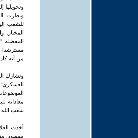
وتحويلها إ
ونظرت الصه
للشعب اليه
المختار, و
المفضله "ل
مسترشدا بم
من أنه كان
وتشارك الص
العسكري" (
الموضوعات 
معاداته لل
شعب الله ا
أخذت العلا
مقصود, مثل 