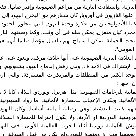
نازية, واستفادت النازية من مزاعم الصهيونية وإفتراضاتها, فف
عليها النازيون في أوروبا, كان شعارهم هو " ليخرج اليهود إلى
تا الأيدولوجيتين من فكرة وحدة اليهود, التي تتجاوز الحدود 
 مجرد كيان منعزل, يمكن نقله في أي وقت, وكما وصفتهم النازي
ت الحماية, يمكن السماح لهم بالعمل مؤقتا, طالما أنهم ف
القومي".
لعلاقة النازية الصهيونية على أنها علاقة مركبه, وتعود على ع
 الإشتراك في الأهداف, وهي رفض إندماج اليهود بشعوبهم, و
جد الكثير من المنطلقات والمرتكزات المشتركة, والتي ارتك
ن, منها :
مانية للزعامات الصهيونية مثل هرتزل ونوردو, اللذان كانا لا ي
بالألمانية, ويكنان الإعجاب للحضارة الألمانية, أما رواد الصهيو
غتهم كانت اليدشية, وهي رطانة ألمانيه أساسا, وكان اليهو
روسية النوردية او الآرية, ولا يكون إحتراما للحضارة السلافي
ش الألمانية روسيا أثناء الحرب العالمية الأولى, خف الي
, بوصفها محررة ومنقذة لليهود.ولم يكن من قبيل الصدفة أن