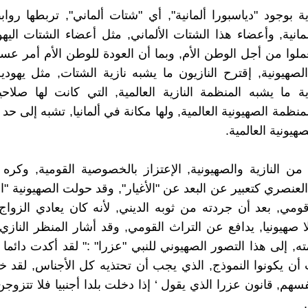
ية بوجود "دياسبورا ألمانية", أي "شتات ألماني", تربطها رو
لمانية, وأعضاء هذا الشتات الألماني, مثل أعضاء الشتات اليهو
لوا من أجل الوطن الأم, وبما أن العودة للوطن الأم أمر عسي
لصهيونية, إقترح النازيون ما يشبه نازية الشتات, مثل يهودي
ية ما يشبه المنظمة النازية العالمية, التي كانت لها صلاح
نظمة الصهيونية العالمية, ولها مكانة في ألمانيا, تشبه إلى حد 
هيونية العالمية.
ن النازية والصهيونية, الإعتزاز بالخصوصية القومية, وكره ا
ء العنصري كتعبير عن البعد عن "الأغيار", وقد حولت الصهيونية "ا
مي, بعد أن جردته من ثوبه الديني, لأنه كان يعادي الزواج
 صهيونيا, يدافع عن التراث القومي, وقد أشار المنظر النازي
ته, إلى هذا التصور الصهيوني للنبي "عزرا" :" لقد أكدت دائما 
 أن يكونوا النموذج, الذي يجب أن تحتذيه كل الأجناس, لقد خلق
سهم, قانون عزرا الذي يقول ‘ إذا دخلت بلدا أجنبيا فلا تتزوج