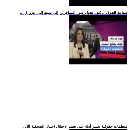
.. -صناعة الخوف-.. كيف تحول عبور المهاجرين إلى سبتة إلى -غزو- ل
.. منظمات حقوقية تنشر أدلة على تعمد الاحتلال اغتيال الصحفية الل