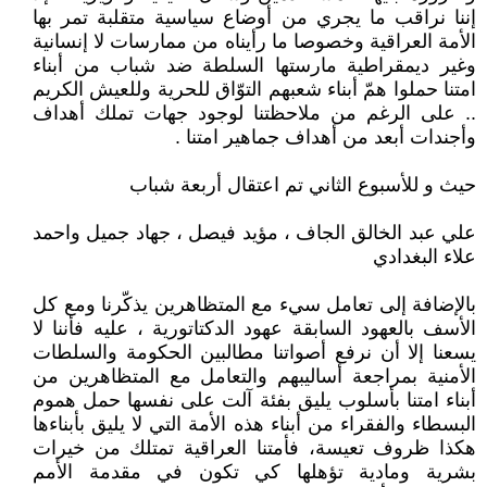
إننا نراقب ما يجري من أوضاع سياسية متقلبة تمر بها
الأمة العراقية وخصوصا ما رأيناه من ممارسات لا إنسانية
وغير ديمقراطية مارستها السلطة ضد شباب من أبناء
امتنا حملوا همّ أبناء شعبهم التوّاق للحرية وللعيش الكريم
.. على الرغم من ملاحظتنا لوجود جهات تملك أهداف
وأجندات أبعد من أهداف جماهير امتنا .
حيث و للأسبوع الثاني تم اعتقال أربعة شباب
علي عبد الخالق الجاف ، مؤيد فيصل ، جهاد جميل واحمد
علاء البغدادي
بالإضافة إلى تعامل سيء مع المتظاهرين يذكّرنا ومع كل
الأسف بالعهود السابقة عهود الدكتاتورية ، عليه فأننا لا
يسعنا إلا أن نرفع أصواتنا مطالبين الحكومة والسلطات
الأمنية بمراجعة أساليبهم والتعامل مع المتظاهرين من
أبناء امتنا بأسلوب يليق بفئة آلت على نفسها حمل هموم
البسطاء والفقراء من أبناء هذه الأمة التي لا يليق بأبناءها
هكذا ظروف تعيسة، فأمتنا العراقية تمتلك من خيرات
بشرية ومادية تؤهلها كي تكون في مقدمة الأمم