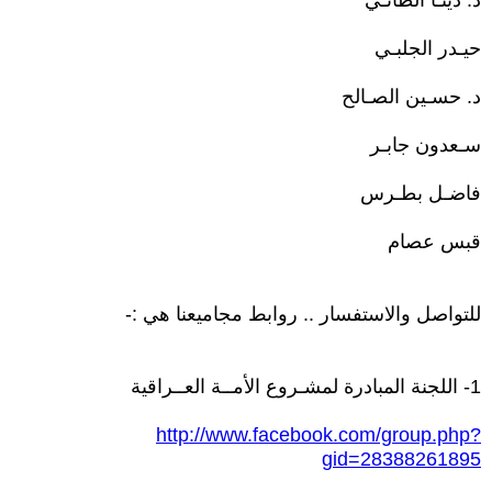
د. دينـا الطائـي
حيـدر الجلبـي
د. حسـين الصـالح
سـعدون جابـر
فاضـل بطـرس
قبس عصام
للتواصل والاستفسار .. روابط مجاميعنا هي :-
1- اللجنة المبادرة لمشـروع الأمــة العــراقية
http://www.facebook.com/group.php?
gid=28388261895