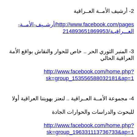
2- أرشيف الأمــة العــراقية
http://www.facebook.com/pages/أرشــيف-الأمــة-
العـــراقيـة/214893651869953
3- المنبر الثوري الحر .. خاص للحوار والنقاش بواقع الأمة
العراقية الحالي
http://www.facebook.com/home.php?
sk=group_153556588032181&ap=1
4- مجموعة الأمــة العــراقية .. لنعتز بهويتنا العراقية أولا
للبحوث والدراسات والحوارات الجادة
http://www.facebook.com/home.php?
sk=group_196331113736733&ap=1