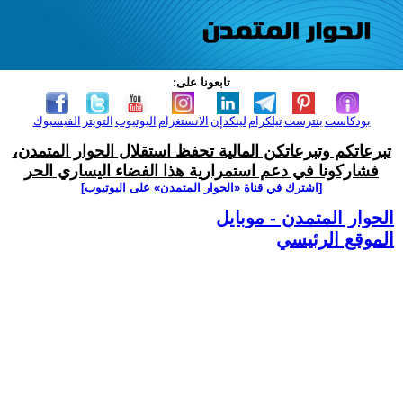
تابعونا على:
بودكاست
بنترست
تيلكرام
لينكدإن
الانستغرام
اليوتيوب
التويتر
الفيسبوك
تبرعاتكم وتبرعاتكن المالية تحفظ استقلال الحوار المتمدن،
فشاركونا في دعم استمرارية هذا الفضاء اليساري الحر
[اشترك في قناة ‫«الحوار المتمدن» على اليوتيوب]
الحوار المتمدن - موبايل
الموقع الرئيسي